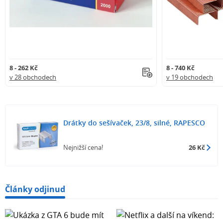
8 - 262 Kč
8 - 740 Kč
v 28 obchodech
v 19 obchodech
Drátky do sešívaček, 23/8, silné, RAPESCO
Nejnižší cena!
26 Kč
Články odjinud