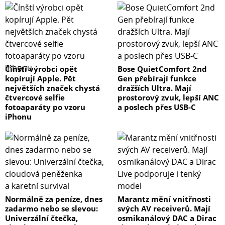
Čínští výrobci opět
Bose QuietComfort 2nd
kopírují Apple. Pět
Gen přebírají funkce
největších značek chystá
dražších Ultra. Mají
čtvercové selfie
prostorový zvuk, lepší ANC
fotoaparáty po vzoru
a poslech přes USB-C
iPhonu
Normálně za peníze, dnes
Marantz mění vnitřnosti
zadarmo nebo se slevou:
svých AV receiverů. Mají
Univerzální čtečka,
osmikanálový DAC a Dirac