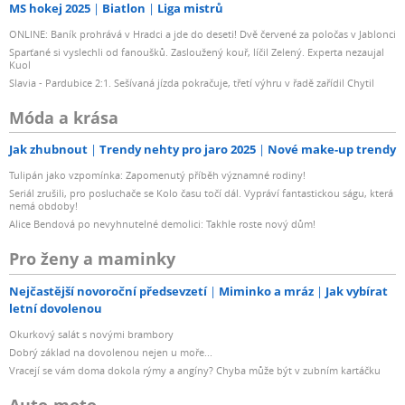
MS hokej 2025
Biatlon
Liga mistrů
ONLINE: Baník prohrává v Hradci a jde do deseti! Dvě červené za poločas v Jablonci
Sparťané si vyslechli od fanoušků. Zasloužený kouř, líčil Zelený. Experta nezaujal
Kuol
Slavia - Pardubice 2:1. Sešívaná jízda pokračuje, třetí výhru v řadě zařídil Chytil
Móda a krása
Jak zhubnout
Trendy nehty pro jaro 2025
Nové make-up trendy
Tulipán jako vzpomínka: Zapomenutý příběh významné rodiny!
Seriál zrušili, pro posluchače se Kolo času točí dál. Vypráví fantastickou ságu, která
nemá obdoby!
Alice Bendová po nevyhnutelné demolici: Takhle roste nový dům!
Pro ženy a maminky
Nejčastější novoroční předsevzetí
Miminko a mráz
Jak vybírat
letní dovolenou
Okurkový salát s novými brambory
Dobrý základ na dovolenou nejen u moře...
Vracejí se vám doma dokola rýmy a angíny? Chyba může být v zubním kartáčku
Auto-moto