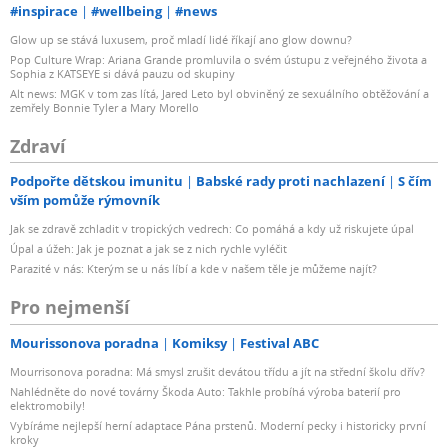
#inspirace
#wellbeing
#news
Glow up se stává luxusem, proč mladí lidé říkají ano glow downu?
Pop Culture Wrap: Ariana Grande promluvila o svém ústupu z veřejného života a
Sophia z KATSEYE si dává pauzu od skupiny
Alt news: MGK v tom zas lítá, Jared Leto byl obviněný ze sexuálního obtěžování a
zemřely Bonnie Tyler a Mary Morello
Zdraví
Podpořte dětskou imunitu
Babské rady proti nachlazení
S čím
vším pomůže rýmovník
Jak se zdravě zchladit v tropických vedrech: Co pomáhá a kdy už riskujete úpal
Úpal a úžeh: Jak je poznat a jak se z nich rychle vyléčit
Parazité v nás: Kterým se u nás líbí a kde v našem těle je můžeme najít?
Pro nejmenší
Mourissonova poradna
Komiksy
Festival ABC
Mourrisonova poradna: Má smysl zrušit devátou třídu a jít na střední školu dřív?
Nahlédněte do nové továrny Škoda Auto: Takhle probíhá výroba baterií pro
elektromobily!
Vybíráme nejlepší herní adaptace Pána prstenů. Moderní pecky i historicky první
kroky