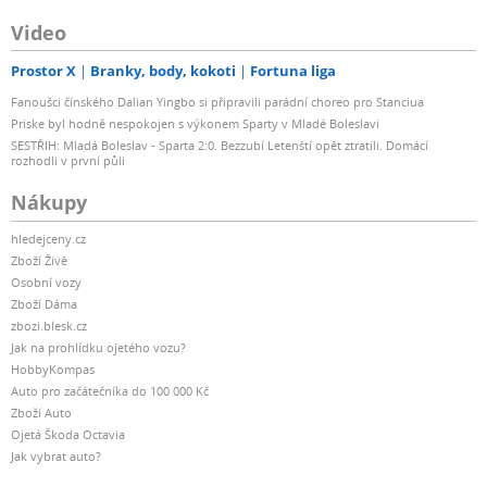
Video
Prostor X
Branky, body, kokoti
Fortuna liga
Fanoušci čínského Dalian Yingbo si připravili parádní choreo pro Stanciua
Priske byl hodně nespokojen s výkonem Sparty v Mladé Boleslavi
SESTŘIH: Mladá Boleslav - Sparta 2:0. Bezzubí Letenští opět ztratili. Domácí
rozhodli v první půli
Nákupy
hledejceny.cz
Zboží Živě
Osobní vozy
Zboží Dáma
zbozi.blesk.cz
Jak na prohlídku ojetého vozu?
HobbyKompas
Auto pro začátečníka do 100 000 Kč
Zboží Auto
Ojetá Škoda Octavia
Jak vybrat auto?