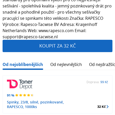
sešívání - spolehlivá kvalita - jemný pozinkovaný drát pro
snadné a pohodlné použití - pro všechny sešívačky
pracující se spinkami této velikosti Značka: RAPESCO
Výrobce: Rapesco-Tacwise BV Adresa: Kraijenhoff
Netherlands Web: www.rapesco.com Email:
support@rapesco-tacwise.nl
KOUPIT ZA 32 KČ
Od nejoblíbenějších
Od nejlevnějších
Od nejdražší
Doprava:
99 Kč
91 %
Spinky, 23/8, silné, pozinkované,
RAPESCO, 1000ks
32 Kč