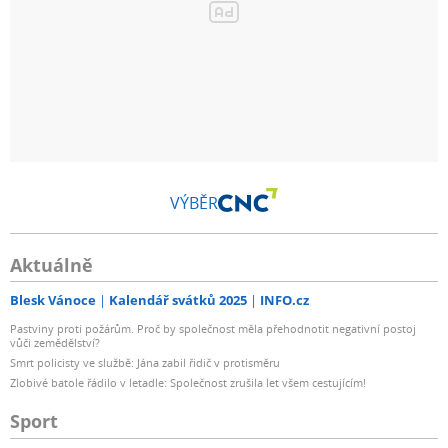
VÝBĚR
Aktuálně
Blesk Vánoce
Kalendář svátků 2025
INFO.cz
Pastviny proti požárům. Proč by společnost měla přehodnotit negativní postoj
vůči zemědělství?
Smrt policisty ve službě: Jána zabil řidič v protisměru
Zlobivé batole řádilo v letadle: Společnost zrušila let všem cestujícím!
Sport