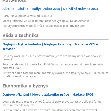
Alko-kalkulačka
Rallye Dakar 2025
Dálniční známka 2025
Gasly: Nová pravidla zašla příliš daleko
Moto3: Vítězství ve Velké Británii nakonec vybojoval David Almansa
Pokuty zahraničních řidičů v Česku: Cizí značka jako privilegium?
Věda a technika
Nejlepší chytré hodinky
Nejlepší telefony
Nejlepší VPN –
srovnání
Linux vyskočil na 7,5 % dle Statcounteru. Jenže hromadný úprk z Windows se
nekoná
Recenze telefonu Motorola Razr Fold. Výkonný pracant se stylusem, který vám
přiroste k ruce
Extrémní horko zásadně mění podmínky evropského léta. Vysychající krajina může
zdražit potraviny i energie
Ekonomika a byznys
Daňové přiznání
Novela zákoníku práce
Nadace EPCG
Coca-Cola mizí z regálů obchodů, tekuté zlato znovu zdraží. A oblíbená farma
mezitím změnila majitele
Penzijní fondy jako investoři do startupů? Úspory Čechů mohou rozhýbat