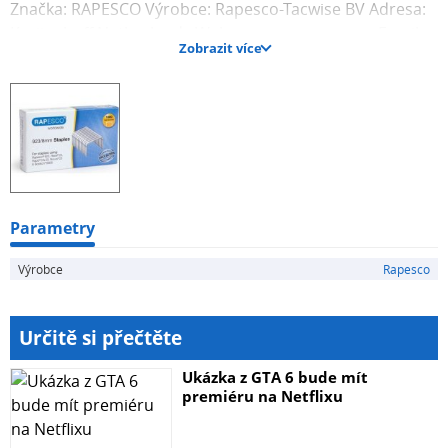
Značka: RAPESCO Výrobce: Rapesco-Tacwise BV Adresa:
Kraijenhoff Netherlands Web: www.rapesco.com Email:
Zobrazit více
support@rapesco-tacwise.nl
Parametry
Výrobce
Rapesco
Určitě si přečtěte
Ukázka z GTA 6 bude mít
premiéru na Netflixu