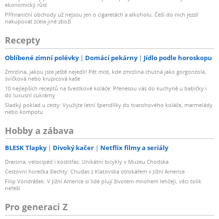
ekonomický růst
Příhraniční obchody už nejsou jen o cigaretách a alkoholu. Češi do nich jezdí
nakupovat zcela jiné zboží
Recepty
Oblíbené zimní polévky
Domácí pekárny
Jídlo podle horoskopu
Zmrzlina, jakou jste ještě nejedli! Pět míst, kde zmrzlina chutná jako gorgonzola,
svíčková nebo krupicová kaše
10 nejlepších receptů na švestkové koláče: Přenesou vás do kuchyně u babičky i
do luxusní cukrárny
Sladký poklad u cesty: Využijte letní špendlíky do tvarohového koláče, marmelády
nebo kompotu
Hobby a zábava
BLESK Tlapky
Divoký kačer
Netflix filmy a seriály
Draisina, velocipéd i kostitřas: Unikátní bicykly v Muzeu Chodska
Cestovní horečka šlechty: Chuďas z Klatovska otrokářem v Jižní Americe
Filip Vondrášek: V Jižní Americe si lidé plují životem mnohem lehčeji, věci tolik
neřeší
Pro generaci Z