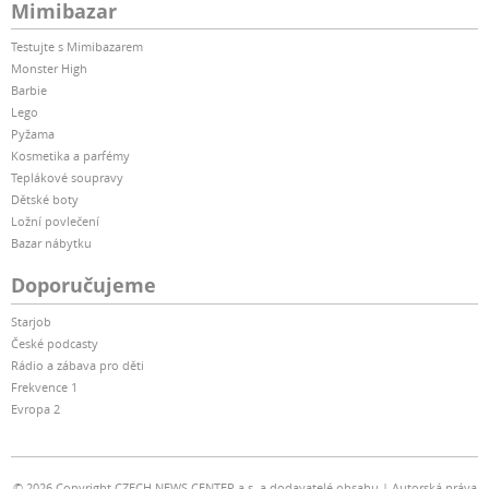
Mimibazar
Testujte s Mimibazarem
Monster High
Barbie
Lego
Pyžama
Kosmetika a parfémy
Teplákové soupravy
Dětské boty
Ložní povlečení
Bazar nábytku
Doporučujeme
Starjob
České podcasty
Rádio a zábava pro děti
Frekvence 1
Evropa 2
© 2026 Copyright CZECH NEWS CENTER a.s. a dodavatelé obsahu
Autorská práva