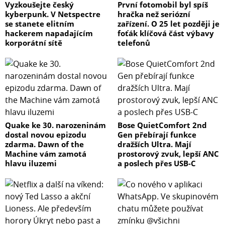
Vyzkoušejte český
První fotomobil byl spíš
kyberpunk. V Netspectre
hračka než seriózní
se stanete elitním
zařízení. O 25 let později je
hackerem napadajícím
foťák klíčová část výbavy
korporátní sítě
telefonů
Quake ke 30. narozeninám
Bose QuietComfort 2nd
dostal novou epizodu
Gen přebírají funkce
zdarma. Dawn of the
dražších Ultra. Mají
Machine vám zamotá
prostorový zvuk, lepší ANC
hlavu iluzemi
a poslech přes USB-C