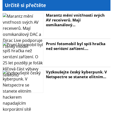
Určitě si přečtěte
Marantz mění vnitřnosti svých
AV receiverů. Mají
osmikanálový...
První fotomobil byl spíš hračka
než seriózní zařízení....
Vyzkoušejte český kyberpunk. V
Netspectre se stanete elitním...