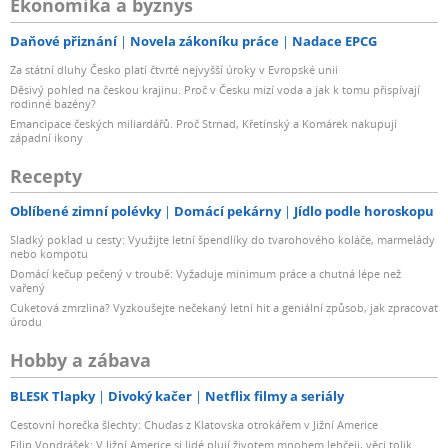
Ekonomika a byznys
Daňové přiznání
Novela zákoníku práce
Nadace EPCG
Za státní dluhy Česko platí čtvrté nejvyšší úroky v Evropské unii
Děsivý pohled na českou krajinu. Proč v Česku mizí voda a jak k tomu přispívají
rodinné bazény?
Emancipace českých miliardářů. Proč Strnad, Křetínský a Komárek nakupují
západní ikony
Recepty
Oblíbené zimní polévky
Domácí pekárny
Jídlo podle horoskopu
Sladký poklad u cesty: Využijte letní špendlíky do tvarohového koláče, marmelády
nebo kompotu
Domácí kečup pečený v troubě: Vyžaduje minimum práce a chutná lépe než
vařený
Cuketová zmrzlina? Vyzkoušejte nečekaný letní hit a geniální způsob, jak zpracovat
úrodu
Hobby a zábava
BLESK Tlapky
Divoký kačer
Netflix filmy a seriály
Cestovní horečka šlechty: Chuďas z Klatovska otrokářem v Jižní Americe
Filip Vondrášek: V Jižní Americe si lidé plují životem mnohem lehčeji, věci tolik