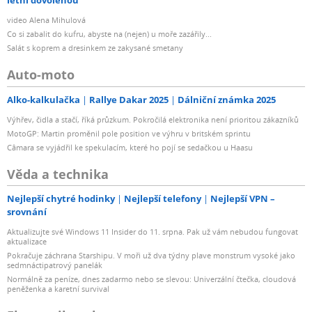
letní dovolenou
video Alena Mihulová
Co si zabalit do kufru, abyste na (nejen) u moře zazářily...
Salát s koprem a dresinkem ze zakysané smetany
Auto-moto
Alko-kalkulačka
Rallye Dakar 2025
Dálniční známka 2025
Výhřev, čidla a stačí, říká průzkum. Pokročilá elektronika není prioritou zákazníků
MotoGP: Martin proměnil pole position ve výhru v britském sprintu
Câmara se vyjádřil ke spekulacím, které ho pojí se sedačkou u Haasu
Věda a technika
Nejlepší chytré hodinky
Nejlepší telefony
Nejlepší VPN –
srovnání
Aktualizujte své Windows 11 Insider do 11. srpna. Pak už vám nebudou fungovat
aktualizace
Pokračuje záchrana Starshipu. V moři už dva týdny plave monstrum vysoké jako
sedmnáctipatrový panelák
Normálně za peníze, dnes zadarmo nebo se slevou: Univerzální čtečka, cloudová
peněženka a karetní survival