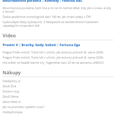
Mourissonova poradna
Komiksy
Festival ABC
Mourrisonova poradna: Jsem líná a nic se mi nechce dělat: Kdy jde o únavu a kdy
o lenost?
Česká společnost ornitologická slaví 100 let: Jak chrání ptáky v ČR?
Vyzkoušejte český kyberpunk. V Netspectre se stanete elitním hackerem
napadajícím korporátní sítě
Video
Prostor X
Branky, body, kokoti
Fortuna liga
Prague Pride vrcholí: Tisíce lidí v ulicích, jde duhový průvod! (8. srpna 2026)
Prague Pride vrcholí: Tisíce lidí v ulicích, jde duhový průvod! (8. srpna 2026)
Hra světel na fasádě slavné vily: Tugendhat slaví 25 let na seznamu UNESCO
Nákupy
hledejceny.cz
Zboží Živě
Osobní vozy
Zboží Dáma
zbozi.blesk.cz
Jak na prohlídku ojetého vozu?
HobbyKompas