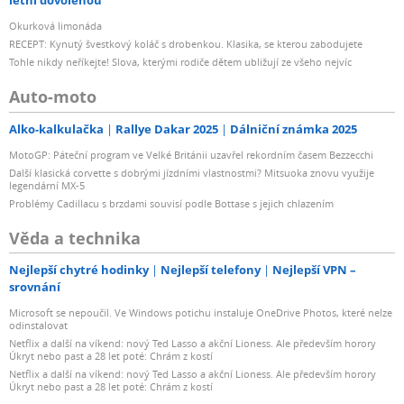
letní dovolenou
Okurková limonáda
RECEPT: Kynutý švestkový koláč s drobenkou. Klasika, se kterou zabodujete
Tohle nikdy neříkejte! Slova, kterými rodiče dětem ubližují ze všeho nejvíc
Auto-moto
Alko-kalkulačka
Rallye Dakar 2025
Dálniční známka 2025
MotoGP: Páteční program ve Velké Británii uzavřel rekordním časem Bezzecchi
Další klasická corvette s dobrými jízdními vlastnostmi? Mitsuoka znovu využije
legendární MX-5
Problémy Cadillacu s brzdami souvisí podle Bottase s jejich chlazením
Věda a technika
Nejlepší chytré hodinky
Nejlepší telefony
Nejlepší VPN –
srovnání
Microsoft se nepoučil. Ve Windows potichu instaluje OneDrive Photos, které nelze
odinstalovat
Netflix a další na víkend: nový Ted Lasso a akční Lioness. Ale především horory
Úkryt nebo past a 28 let poté: Chrám z kostí
Netflix a další na víkend: nový Ted Lasso a akční Lioness. Ale především horory
Úkryt nebo past a 28 let poté: Chrám z kostí