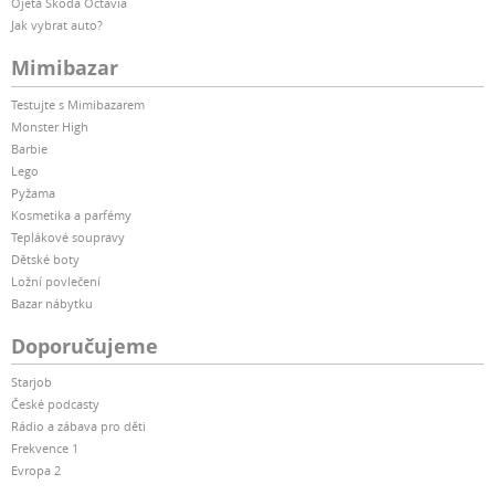
Ojetá Škoda Octavia
Jak vybrat auto?
Mimibazar
Testujte s Mimibazarem
Monster High
Barbie
Lego
Pyžama
Kosmetika a parfémy
Teplákové soupravy
Dětské boty
Ložní povlečení
Bazar nábytku
Doporučujeme
Starjob
České podcasty
Rádio a zábava pro děti
Frekvence 1
Evropa 2