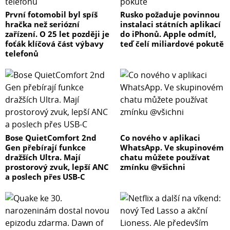
První fotomobil byl spíš
Rusko požaduje povinnou
hračka než seriózní
instalaci státních aplikací
zařízení. O 25 let později je
do iPhonů. Apple odmítl,
foťák klíčová část výbavy
teď čelí miliardové pokutě
telefonů
Bose QuietComfort 2nd
Co nového v aplikaci
Gen přebírají funkce
WhatsApp. Ve skupinovém
dražších Ultra. Mají
chatu můžete používat
prostorový zvuk, lepší ANC
zmínku @všichni
a poslech přes USB-C