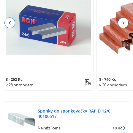
Previous
Next
8 - 262 Kč
8 - 740 Kč
v 28 obchodech
v 20 obchodech
Sponky do sponkovačky RAPID 12/6
40100517
Nejnižší cena!
10 Kč