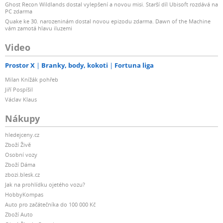
Ghost Recon Wildlands dostal vylepšení a novou misi. Starší díl Ubisoft rozdává na
PC zdarma
Quake ke 30. narozeninám dostal novou epizodu zdarma. Dawn of the Machine
vám zamotá hlavu iluzemi
Video
Prostor X
Branky, body, kokoti
Fortuna liga
Milan Knížák pohřeb
Jiří Pospíšil
Václav Klaus
Nákupy
hledejceny.cz
Zboží Živě
Osobní vozy
Zboží Dáma
zbozi.blesk.cz
Jak na prohlídku ojetého vozu?
HobbyKompas
Auto pro začátečníka do 100 000 Kč
Zboží Auto