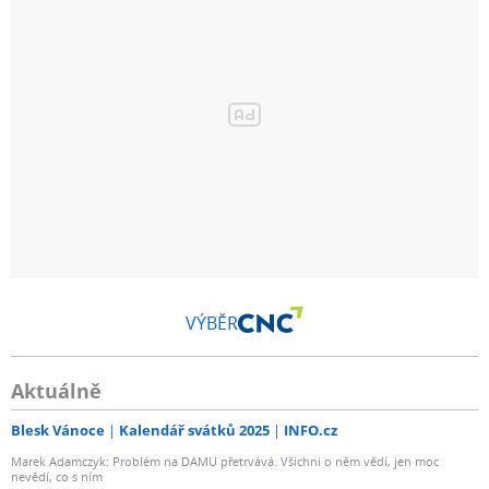
VÝBĚR
Aktuálně
Blesk Vánoce
Kalendář svátků 2025
INFO.cz
Marek Adamczyk: Problém na DAMU přetrvává. Všichni o něm vědí, jen moc
nevědí, co s ním