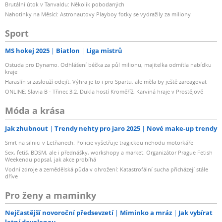
Brutální útok v Tanvaldu: Několik pobodaných
Nahotinky na Měsíci: Astronautovy Playboy fotky se vydražily za miliony
Sport
MS hokej 2025
Biatlon
Liga mistrů
Ostuda pro Dynamo. Odhlášení béčka za půl milionu, majitelka odmítla nabídku
kraje
Haraslín si zaslouží odejít. Výhra je to i pro Spartu, ale měla by ještě zareagovat
ONLINE: Slavia B - Třinec 3:2. Dukla hostí Kroměříž, Karviná hraje v Prostějově
Móda a krása
Jak zhubnout
Trendy nehty pro jaro 2025
Nové make-up trendy
Smrt na silnici v Letňanech: Policie vyšetřuje tragickou nehodu motorkáře
Sex, fetiš, BDSM, ale i přednášky, workshopy a market. Organizátor Prague Fetish
Weekendu popsal, jak akce probíhá
Vodní zdroje a zemědělská půda v ohrožení: Katastrofální sucha přicházejí stále
dříve
Pro ženy a maminky
Nejčastější novoroční předsevzetí
Miminko a mráz
Jak vybírat