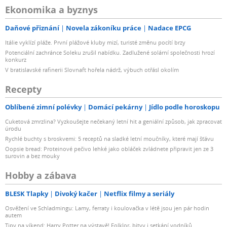
Ekonomika a byznys
Daňové přiznání
Novela zákoníku práce
Nadace EPCG
Itálie vyklízí pláže. První plážové kluby mizí, turisté změnu pocítí brzy
Potenciální zachránce Soleku zrušil nabídku. Zadlužené solární společnosti hrozí
konkurz
V bratislavské rafinerii Slovnaft hořela nádrž, výbuch otřásl okolím
Recepty
Oblíbené zimní polévky
Domácí pekárny
Jídlo podle horoskopu
Cuketová zmrzlina? Vyzkoušejte nečekaný letní hit a geniální způsob, jak zpracovat
úrodu
Rychlé buchty s broskvemi: 5 receptů na sladké letní moučníky, které mají šťávu
Oopsie bread: Proteinové pečivo lehké jako obláček zvládnete připravit jen ze 3
surovin a bez mouky
Hobby a zábava
BLESK Tlapky
Divoký kačer
Netflix filmy a seriály
Osvěžení ve Schladmingu: Lamy, ferraty i koulovačka v létě jsou jen pár hodin
autem
Tipy na víkend: Harry Potter na výstavě! Folklor, bitvy i setkání vodníků