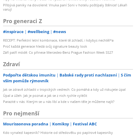
Přibývá paniky na dovolené: Vnuka paní Soni v hotelu poštípaly štěnice! Lékaři
varují
Pro generaci Z
#inspirace
#wellbeing
#news
RECEPT: Perfektní letní kombinace, které tě zchladí, i kdybys nechtěl*a
Proč každá generace hledá svůj signature beauty look
Září patří módě: Co přinese Mercedes-Benz Prague Fashion Week SS27
Zdraví
Podpořte dětskou imunitu
Babské rady proti nachlazení
S čím
vším pomůže rýmovník
Jak se zdravě zchladit v tropických vedrech: Co pomáhá a kdy už riskujete úpal
Úpal a úžeh: Jak je poznat a jak se z nich rychle vyléčit
Parazité v nás: Kterým se u nás líbí a kde v našem těle je můžeme najít?
Pro nejmenší
Mourissonova poradna
Komiksy
Festival ABC
Kdo vynalezl kapesník? Historie od středověku po papírové kapesníky