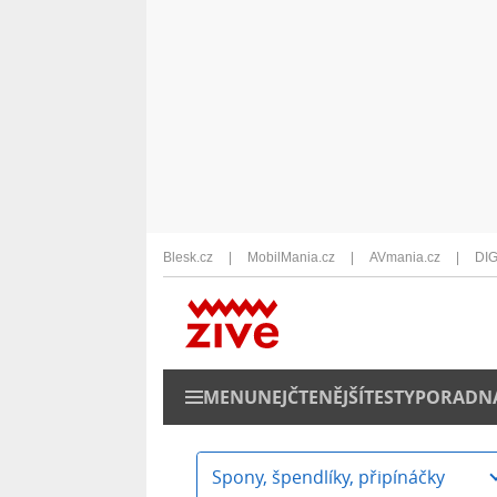
Blesk.cz
MobilMania.cz
AVmania.cz
DIG
MENU
NEJČTENĚJŠÍ
TESTY
PORADN
Spony, špendlíky, připínáčky