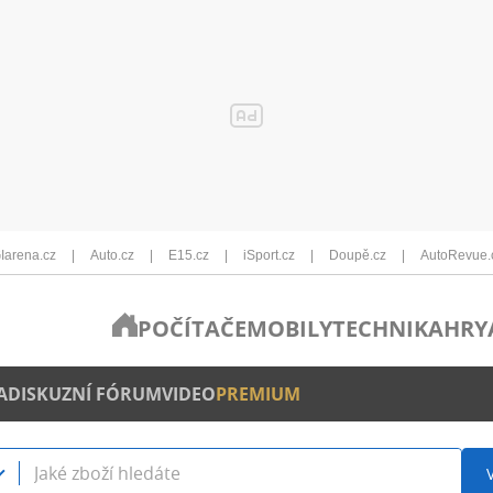
Iarena.cz
Auto.cz
E15.cz
iSport.cz
Doupě.cz
AutoRevue.
POČÍTAČE
MOBILY
TECHNIKA
HRY
A
DISKUZNÍ FÓRUM
VIDEO
PREMIUM