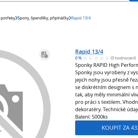
 potřeby
Spony, špendlíky, připínáčky
Rapid 13/4
Rapid 13/4
0 %
(0 hodnocení)
Sponky RAPID High Perform
Sponky jsou vyrobeny z vys
jejich nohy jsou přesně řez
se diskrétním designem s ní
tak, aby měly minimální vliv
pro práci s textilem. Vhodn
dekoratéry. Technické údaj
Balení: 5000ks
KOUPIT ZA 43