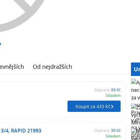
7
evnějších
Od nejdražších
Ur
Doprava:
89 Kč
Skladem
Koupit za 433 Kč
13/4, RAPID 21993
Doprava:
90 Kč
Skladem