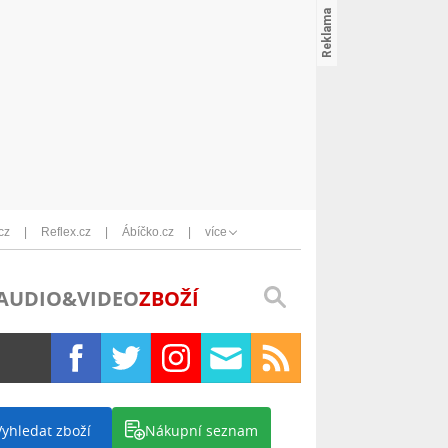
cz
Reflex.cz
Ábíčko.cz
více
AUDIO&VIDEO
ZBOŽÍ
Vyhledat zboží
Nákupní seznam