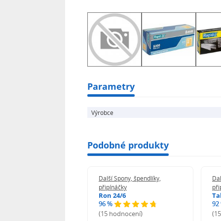
Typ spon: 13
Délka spon: 4 mm
Balení: 5000ks
Parametry
Výrobce
Podobné produkty
 Spony, špendlíky,
Další Spony, špendlíky,
Dal
náčky
připínáčky
při
n 24/6
Ron 24/6
Ta
%
96 %
92
odnocení)
(15 hodnocení)
(1