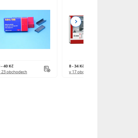
Next
 - 40 Kč
8 - 34 Kč
v 23 obchodech
v 17 obchodech