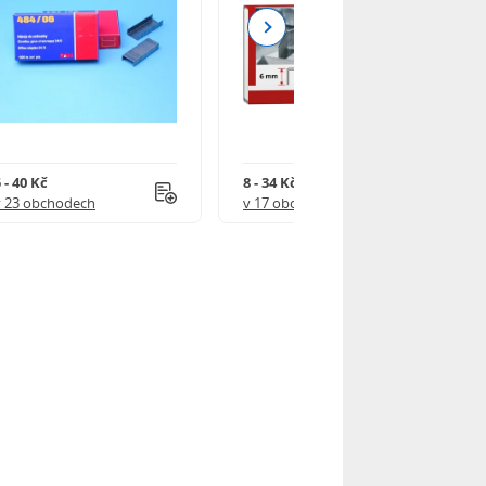
Next
 - 40 Kč
8 - 34 Kč
v 23 obchodech
v 17 obchodech