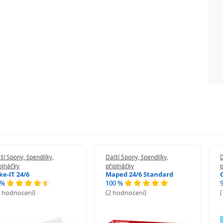
ší Spony, špendlíky,
Další Spony, špendlíky,
D
pínáčky
připínáčky
p
ke-IT 24/6
Maped 24/6 Standard
 %
100 %
5 hodnocení)
(2 hodnocení)