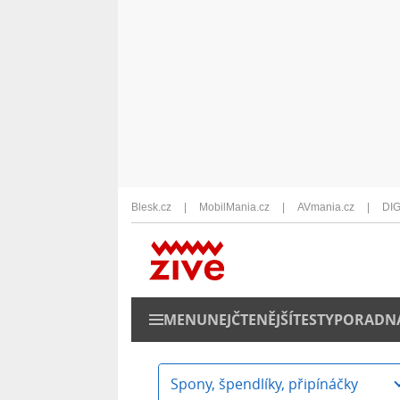
Blesk.cz
MobilMania.cz
AVmania.cz
DIG
MENU
NEJČTENĚJŠÍ
TESTY
PORADN
Spony, špendlíky, připínáčky