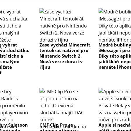
e vybrat
Zase vychází Minecraft,
Modré bublin
vá sluchátka.
tentokrát nativně pro
iMessage i pro
istí ticho a
Nintendo Switch 2.
Díky této apli
 s malými
Nová verze dorazí v
jablíčkáři nepo
ůžete
říjnu
nemáte iPhon
t
hry Splatoon
CMF Clip Pro se
Apple si nechá
 Nintendo
připnou přímo na
větší soukromí