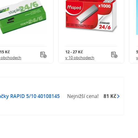
 15 Kč
12 - 27 Kč
5
5 obchodech
v 10 obchodech
čky RAPID 5/10 40108145
Nejnižší cena!
81 Kč