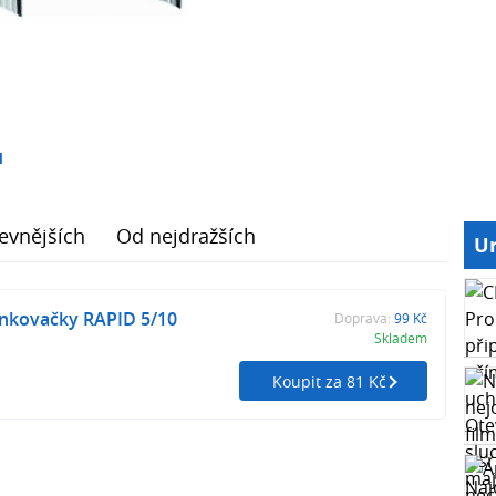
1
evnějších
Od nejdražších
Ur
nkovačky RAPID 5/10
Doprava:
99 Kč
Skladem
Koupit za 81 Kč