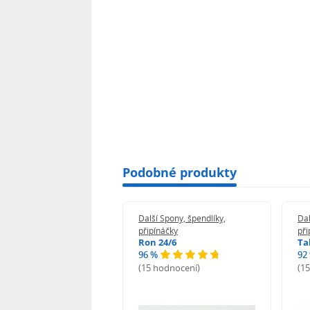
Podobné produkty
 Spony, špendlíky,
Další Spony, špendlíky,
Dal
náčky
připínáčky
při
n 24/6
Ron 24/6
Ta
%
96 %
92
odnocení)
(15 hodnocení)
(1