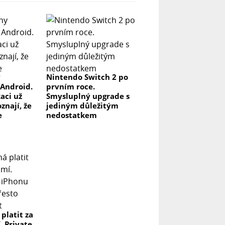
y
Nintendo Switch 2 po
 Android.
prvním roce.
kaci už
Smysluplný upgrade s
znají, že
jediným důležitým
e
nedostatkem
 platit za
. Private