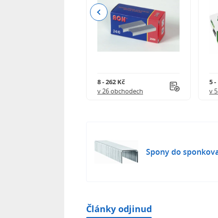
Previous
23 Kč
8 - 262 Kč
5 -
 obchodech
v 26 obchodech
v 
Spony do sponkova
Články odjinud