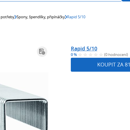
 potřeby
Spony, špendlíky, připínáčky
Rapid 5/10
Rapid 5/10
0 %
(0 hodnocení)
KOUPIT ZA 8