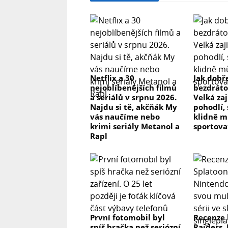
Netflix a 30
Jak dobř
nejoblíbenějších filmů
bezdráto
a seriálů v srpnu 2026.
Velká zaj
Najdu si tě, akčňák My
pohodlí,
vás naučíme nebo
klidně m
krimi seriály Metanol a
sportova
Rapl
První fotomobil byl
Recenze 
spíš hračka než seriózní
Raiders.