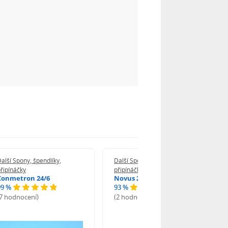
alší Spony, špendlíky,
Další Spony, špendlíky,
řipínáčky
připínáčky
Conmetron 24/6
Novus 24/6
99 %
93 %
(7 hodnocení)
(2 hodnocení)