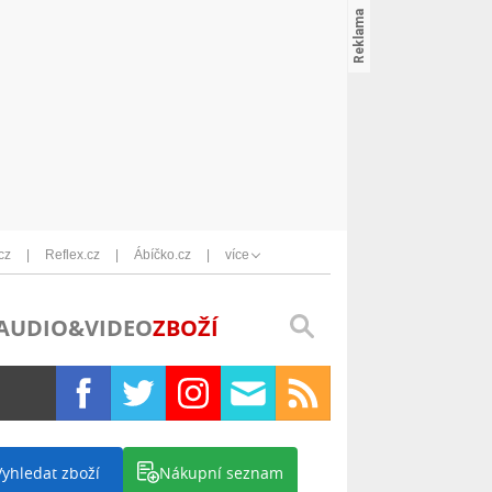
cz
Reflex.cz
Ábíčko.cz
více
AUDIO&VIDEO
ZBOŽÍ
Vyhledat zboží
Nákupní seznam