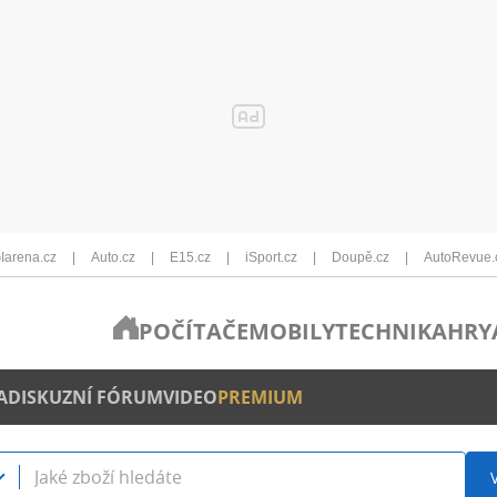
Iarena.cz
Auto.cz
E15.cz
iSport.cz
Doupě.cz
AutoRevue.
POČÍTAČE
MOBILY
TECHNIKA
HRY
A
DISKUZNÍ FÓRUM
VIDEO
PREMIUM