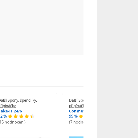
alší Spony, špendlíky,
Další Spony, špendlíky,
řipínáčky
připínáčky
Take-IT 24/6
Conmetron 24/6
92 %
99 %
(15 hodnocení)
(7 hodnocení)