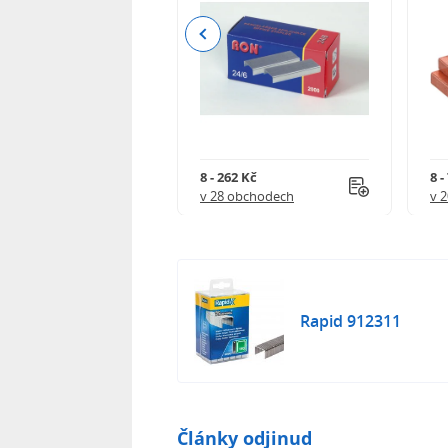
Previous
23 Kč
8 - 262 Kč
8 -
 obchodech
v 28 obchodech
v 
Rapid 912311
Články odjinud