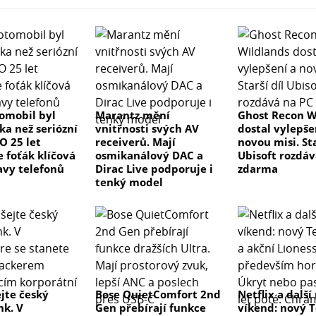
tomobil byl
Marantz mění
Ghost Recon W
ka než seriózní
vnitřnosti svých AV
dostal vylepše
 O 25 let
receiverů. Mají
novou misi. Sta
e foťák klíčová
osmikanálový DAC a
Ubisoft rozdáv
avy telefonů
Dirac Live podporuje i
zdarma
tenký model
jte český
Bose QuietComfort 2nd
Netflix a další
k. V
Gen přebírají funkce
víkend: nový T