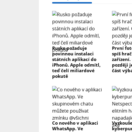
Rusko požaduje
První fo
povinnou instalaci
spíš hrač
státních aplikací do
zařízení.
iPhonů. Apple odmítl,
později j
teď čelí miliardové
část výb
pokutě
Co nového v aplikaci
Vyzkouše
WhatsApp. Ve
kyberpun