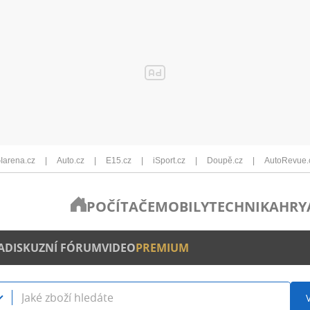
Iarena.cz
Auto.cz
E15.cz
iSport.cz
Doupě.cz
AutoRevue.
POČÍTAČE
MOBILY
TECHNIKA
HRY
A
DISKUZNÍ FÓRUM
VIDEO
PREMIUM