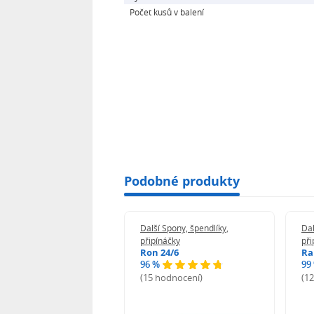
Počet kusů v balení
Podobné produkty
 Spony, špendlíky,
Další Spony, špendlíky,
Dal
náčky
připínáčky
při
n 24/6
Ron 24/6
Ra
%
96 %
99
odnocení)
(15 hodnocení)
(1