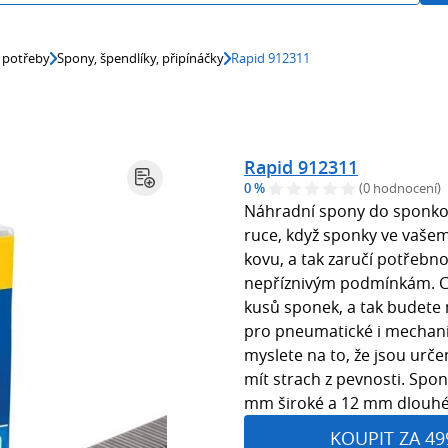
 potřeby
Spony, špendlíky, připínáčky
Rapid 912311
Rapid 912311
0 %
(0 hodnocení)
Náhradní spony do sponkov
ruce, když sponky ve vašem 
kovu, a tak zaručí potřebn
nepříznivým podmínkám. Ce
kusů sponek, a tak budete 
pro pneumatické i mechanic
myslete na to, že jsou urče
mít strach z pevnosti. Spo
mm široké a 12 mm dlouhé.
KOUPIT ZA 49