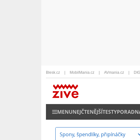
Blesk.cz
MobilMania.cz
AVmania.cz
DIG
MENU
NEJČTENĚJŠÍ
TESTY
PORADN
Spony, špendlíky, připínáčky