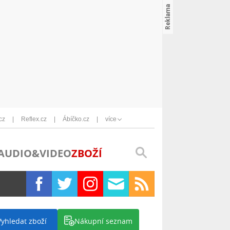
cz
Reflex.cz
Ábíčko.cz
více
AUDIO&VIDEO
ZBOŽÍ
Vyhledat zboží
Nákupní seznam