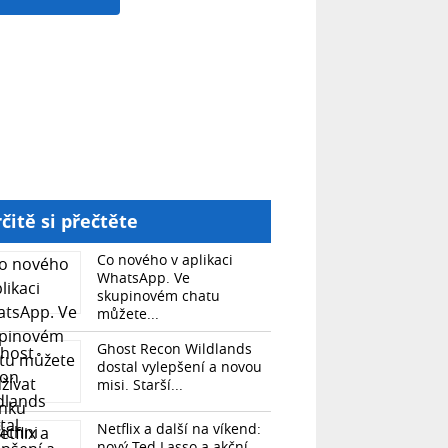
čitě si přečtěte
Co nového v aplikaci
WhatsApp. Ve
skupinovém chatu
můžete...
Ghost Recon Wildlands
dostal vylepšení a novou
misi. Starší...
Netflix a další na víkend:
nový Ted Lasso a akční