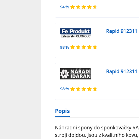
94 %
Rapid 912311
98 %
Rapid 912311
98 %
Popis
Náhradní spony do sponkovačky RAPI
stroji dojdou. Jsou z kvalitního kov