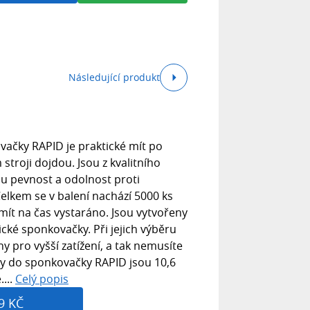
Následující produkt
ačky RAPID je praktické mít po
stroji dojdou. Jsou z kvalitního
ou pevnost a odolnost proti
lkem se v balení nachází 5000 ks
mít na čas vystaráno. Jsou vytvořeny
ké sponkovačky. Při jejich výběru
ny pro vyšší zatížení, a tak nemusíte
ny do sponkovačky RAPID jsou 10,6
...
Celý popis
9 KČ