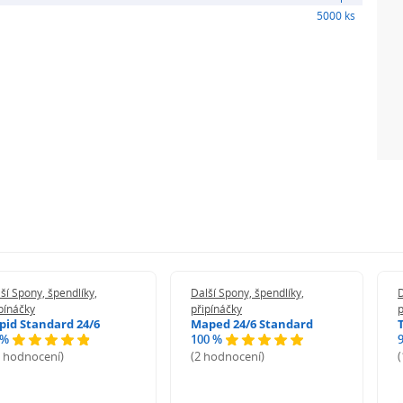
5000 ks
ší Spony, špendlíky,
Další Spony, špendlíky,
D
pínáčky
připínáčky
p
pid Standard 24/6
Maped 24/6 Standard
 %
100 %
2 hodnocení)
(2 hodnocení)