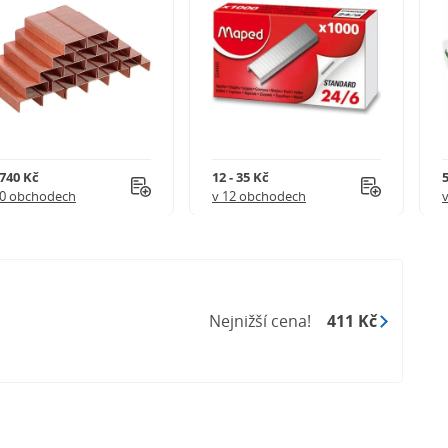
 740 Kč
12 - 35 Kč
5
20 obchodech
v 12 obchodech
Nejnižší cena!
411 Kč