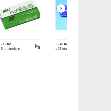
Next
 - 15 Kč
5 - 40 Kč
v 5 obchodech
v 23 obchodech