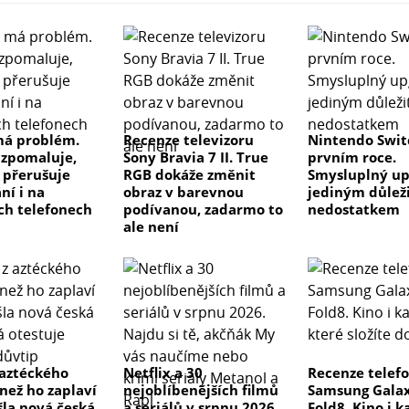
má problém.
Recenze televizoru
Nintendo Swit
 zpomaluje,
Sony Bravia 7 II. True
prvním roce.
 přerušuje
RGB dokáže změnit
Smysluplný up
ní i na
obraz v barevnou
jediným důlež
h telefonech
podívanou, zadarmo to
nedostatkem
ale není
 aztéckého
Netflix a 30
Recenze telef
než ho zaplaví
nejoblíbenějších filmů
Samsung Galax
šla nová česká
a seriálů v srpnu 2026.
Fold8. Kino i k