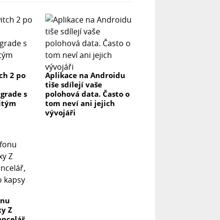
ch 2 po
Aplikace na Androidu
tiše sdílejí vaše
grade s
polohová data. Často o
itým
tom neví ani jejich
vývojáři
onu
y Z
ancelář,