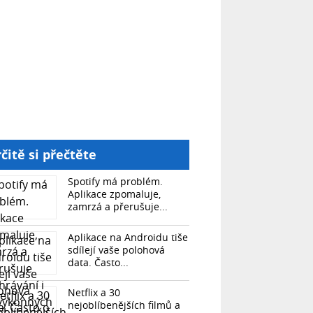
čitě si přečtěte
Spotify má problém.
Aplikace zpomaluje,
zamrzá a přerušuje...
Aplikace na Androidu tiše
sdílejí vaše polohová
data. Často...
Netflix a 30
nejoblíbenějších filmů a