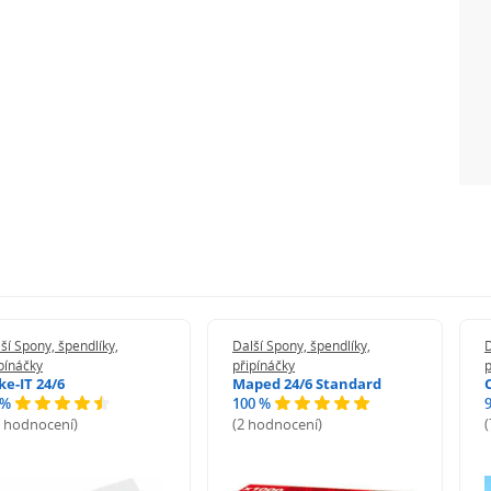
ší Spony, špendlíky,
Další Spony, špendlíky,
D
pínáčky
připínáčky
p
ke-IT 24/6
Maped 24/6 Standard
 %
100 %
5 hodnocení)
(2 hodnocení)