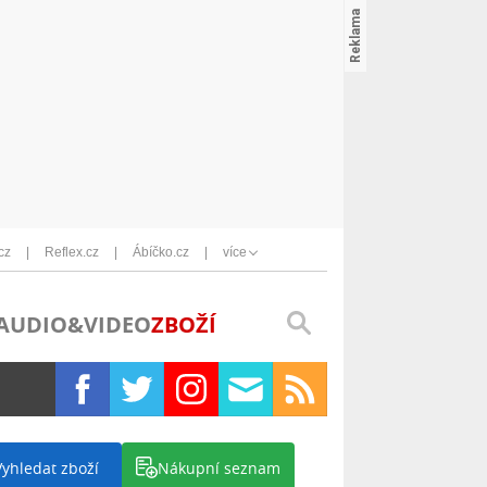
cz
Reflex.cz
Ábíčko.cz
více
AUDIO&VIDEO
ZBOŽÍ
Vyhledat zboží
Nákupní seznam