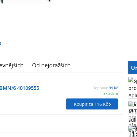
5
evnějších
Od nejdražších
Ur
 BMN/6 40109555
Doprava:
99 Kč
Skladem
Koupit za 116 Kč