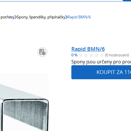
 potřeby
Spony, špendlíky, připínáčky
Rapid BMN/6
Rapid BMN/6
0 %
(0 hodnocení)
Spony jsou určeny pro pro
KOUPIT ZA 11