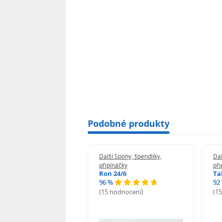
Podobné produkty
 Spony, špendlíky,
Další Spony, špendlíky,
Dal
náčky
připínáčky
při
n 24/6
Ron 24/6
Ta
%
96 %
92
odnocení)
(15 hodnocení)
(1