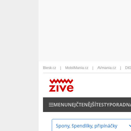
Blesk.cz
MobilMania.cz
AVmania.cz
DIG
MENU
NEJČTENĚJŠÍ
TESTY
PORADN
Spony, špendlíky, připínáčky