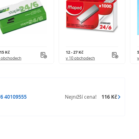
 15 Kč
12 - 27 Kč
5
5 obchodech
v 10 obchodech
6 40109555
Nejnižší cena!
116 Kč