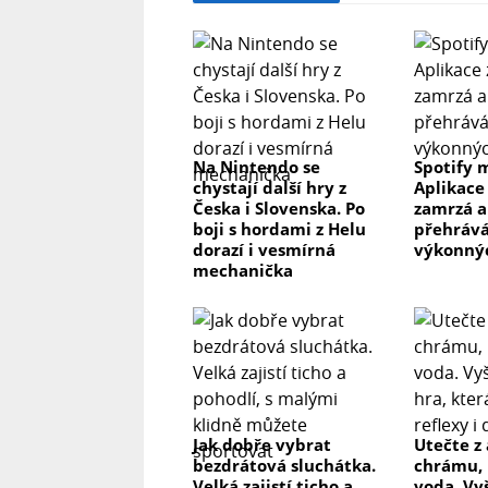
Na Nintendo se
Spotify 
chystají další hry z
Aplikace
Česka i Slovenska. Po
zamrzá a
boji s hordami z Helu
přehrává
dorazí i vesmírná
výkonnýc
mechanička
Jak dobře vybrat
Utečte z
bezdrátová sluchátka.
chrámu, 
Velká zajistí ticho a
voda. Vy