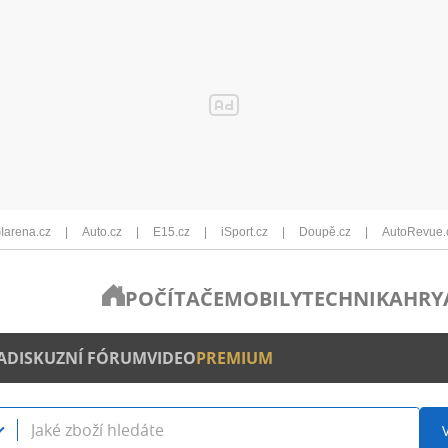
Iarena.cz
Auto.cz
E15.cz
iSport.cz
Doupě.cz
AutoRevue.
POČÍTAČE
MOBILY
TECHNIKA
HRY
A
DISKUZNÍ FÓRUM
VIDEO
PREMIUM