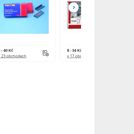
Next
 - 40 Kč
8 - 34 Kč
v 23 obchodech
v 17 obchodech