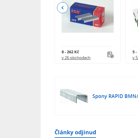
Previous
23 Kč
8 - 262 Kč
5 -
 obchodech
v 26 obchodech
v 
Spony RAPID BMN/
Články odjinud