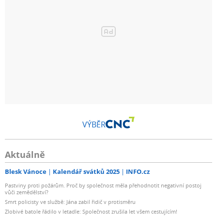
VÝBĚR
Aktuálně
Blesk Vánoce
Kalendář svátků 2025
INFO.cz
Pastviny proti požárům. Proč by společnost měla přehodnotit negativní postoj
vůči zemědělství?
Smrt policisty ve službě: Jána zabil řidič v protisměru
Zlobivé batole řádilo v letadle: Společnost zrušila let všem cestujícím!