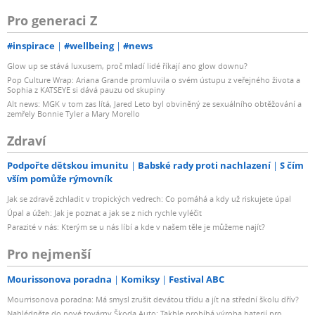
Pro generaci Z
#inspirace
#wellbeing
#news
Glow up se stává luxusem, proč mladí lidé říkají ano glow downu?
Pop Culture Wrap: Ariana Grande promluvila o svém ústupu z veřejného života a
Sophia z KATSEYE si dává pauzu od skupiny
Alt news: MGK v tom zas lítá, Jared Leto byl obviněný ze sexuálního obtěžování a
zemřely Bonnie Tyler a Mary Morello
Zdraví
Podpořte dětskou imunitu
Babské rady proti nachlazení
S čím
vším pomůže rýmovník
Jak se zdravě zchladit v tropických vedrech: Co pomáhá a kdy už riskujete úpal
Úpal a úžeh: Jak je poznat a jak se z nich rychle vyléčit
Parazité v nás: Kterým se u nás líbí a kde v našem těle je můžeme najít?
Pro nejmenší
Mourissonova poradna
Komiksy
Festival ABC
Mourrisonova poradna: Má smysl zrušit devátou třídu a jít na střední školu dřív?
Nahlédněte do nové továrny Škoda Auto: Takhle probíhá výroba baterií pro