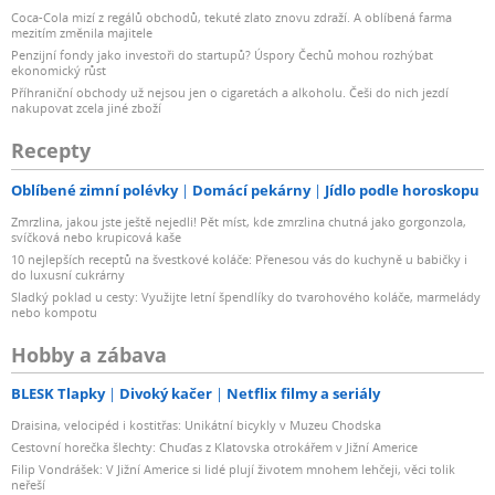
Coca-Cola mizí z regálů obchodů, tekuté zlato znovu zdraží. A oblíbená farma
mezitím změnila majitele
Penzijní fondy jako investoři do startupů? Úspory Čechů mohou rozhýbat
ekonomický růst
Příhraniční obchody už nejsou jen o cigaretách a alkoholu. Češi do nich jezdí
nakupovat zcela jiné zboží
Recepty
Oblíbené zimní polévky
Domácí pekárny
Jídlo podle horoskopu
Zmrzlina, jakou jste ještě nejedli! Pět míst, kde zmrzlina chutná jako gorgonzola,
svíčková nebo krupicová kaše
10 nejlepších receptů na švestkové koláče: Přenesou vás do kuchyně u babičky i
do luxusní cukrárny
Sladký poklad u cesty: Využijte letní špendlíky do tvarohového koláče, marmelády
nebo kompotu
Hobby a zábava
BLESK Tlapky
Divoký kačer
Netflix filmy a seriály
Draisina, velocipéd i kostitřas: Unikátní bicykly v Muzeu Chodska
Cestovní horečka šlechty: Chuďas z Klatovska otrokářem v Jižní Americe
Filip Vondrášek: V Jižní Americe si lidé plují životem mnohem lehčeji, věci tolik
neřeší