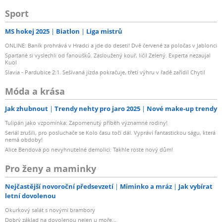
Sport
MS hokej 2025
Biatlon
Liga mistrů
ONLINE: Baník prohrává v Hradci a jde do deseti! Dvě červené za poločas v Jablonci
Sparťané si vyslechli od fanoušků. Zasloužený kouř, líčil Zelený. Experta nezaujal
Kuol
Slavia - Pardubice 2:1. Sešívaná jízda pokračuje, třetí výhru v řadě zařídil Chytil
Móda a krása
Jak zhubnout
Trendy nehty pro jaro 2025
Nové make-up trendy
Tulipán jako vzpomínka: Zapomenutý příběh významné rodiny!
Seriál zrušili, pro posluchače se Kolo času točí dál. Vypráví fantastickou ságu, která
nemá obdoby!
Alice Bendová po nevyhnutelné demolici: Takhle roste nový dům!
Pro ženy a maminky
Nejčastější novoroční předsevzetí
Miminko a mráz
Jak vybírat
letní dovolenou
Okurkový salát s novými brambory
Dobrý základ na dovolenou nejen u moře...