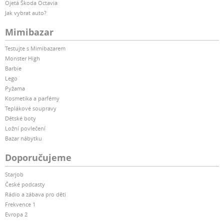
Ojetá Škoda Octavia
Jak vybrat auto?
Mimibazar
Testujte s Mimibazarem
Monster High
Barbie
Lego
Pyžama
Kosmetika a parfémy
Teplákové soupravy
Dětské boty
Ložní povlečení
Bazar nábytku
Doporučujeme
Starjob
České podcasty
Rádio a zábava pro děti
Frekvence 1
Evropa 2