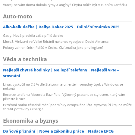
Vracejí se vám doma dokola rýmy a angíny? Chyba může být v zubním kartáčku
Auto-moto
Alko-kalkulačka
Rallye Dakar 2025
Dálniční známka 2025
Gasly: Nová pravidla zašla příliš daleko
Moto3: Vítězství ve Velké Británii nakonec vybojoval David Almansa
Pokuty zahraničních řidičů v Česku: Cizí značka jako privilegium?
Věda a technika
Nejlepší chytré hodinky
Nejlepší telefony
Nejlepší VPN –
srovnání
Linux vyskočil na 7,5 % dle Statcounteru. Jenže hromadný úprk z Windows se
nekoná
Recenze telefonu Motorola Razr Fold. Výkonný pracant se stylusem, který vám
přiroste k ruce
Extrémní horko zásadně mění podmínky evropského léta. Vysychající krajina může
zdražit potraviny i energie
Ekonomika a byznys
Daňové přiznání
Novela zákoníku práce
Nadace EPCG