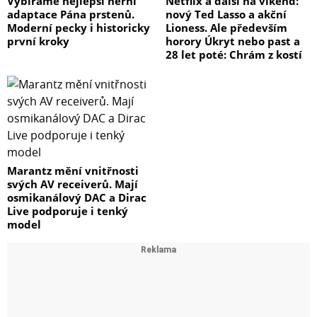
Vybíráme nejlepší herní
Netflix a další na víkend:
adaptace Pána prstenů.
nový Ted Lasso a akční
Moderní pecky i historicky
Lioness. Ale především
první kroky
horory Úkryt nebo past a
28 let poté: Chrám z kostí
Marantz mění vnitřnosti
svých AV receiverů. Mají
osmikanálový DAC a Dirac
Live podporuje i tenký
model