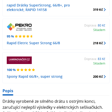
rapid Drátky SuperStrong, 66/8+, pro
elektrické, RAPID 14158
319 Kč
Doprava:
80 Kč
Skladem
95 %
Rapid Eletric Super Strong 66/8
218 Kč
Doprava:
83 Kč
Skladem
100 %
Spony Rapid 66/8+, super strong
200 Kč
Popis
Drátky vyrobené ze silného drátu s ostrými konci,
zaručující nejlepší výsledky v elektrických sešívačkách.