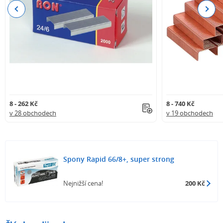
Previous
Next
8 - 262 Kč
8 - 740 Kč
v 28 obchodech
v 19 obchodech
Spony Rapid 66/8+, super strong
Nejnižší cena!
200 Kč