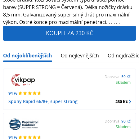
barev (SUPER STRONG = Červená). Délka nožičky drátku
8,5 mm. Galvanizovaný super silný drát pro maximální
výkon. Ostré konce pro maximální penetraci. . . . . .
KOUPIT ZA 230 KČ
Od nejoblíbenějších
Od nejlevnějších
Od nejdražší
Doprava:
59 Kč
Skladem
94 %
Spony Rapid 66/8+, super strong
230 Kč
Doprava:
90 Kč
Skladem
94 %