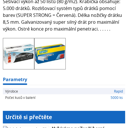
Sešívací výkon až 50 listů (80 g/m2). Krabička obsahuje:
5.000 drátků. Rozlišovací systém typů drátků pomocí
barev (SUPER STRONG = Červená). Délka nožičky drátku
8,5 mm. Galvanizovaný super silný drát pro maximální
výkon. Ostré konce pro maximální penetraci. . . . . .
Parametry
Výrobce
Rapid
Počet kusů v balení
5000 ks
Určitě si přečtěte