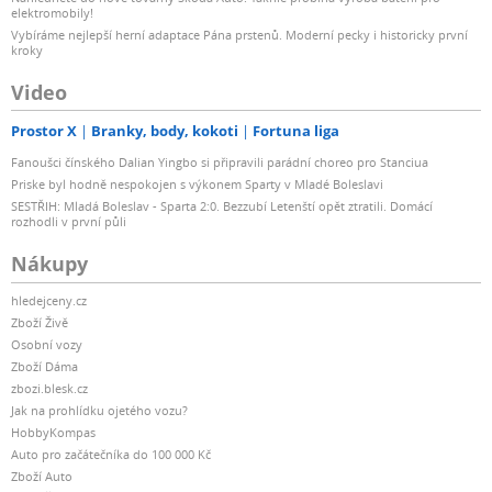
elektromobily!
Vybíráme nejlepší herní adaptace Pána prstenů. Moderní pecky i historicky první
kroky
Video
Prostor X
Branky, body, kokoti
Fortuna liga
Fanoušci čínského Dalian Yingbo si připravili parádní choreo pro Stanciua
Priske byl hodně nespokojen s výkonem Sparty v Mladé Boleslavi
SESTŘIH: Mladá Boleslav - Sparta 2:0. Bezzubí Letenští opět ztratili. Domácí
rozhodli v první půli
Nákupy
hledejceny.cz
Zboží Živě
Osobní vozy
Zboží Dáma
zbozi.blesk.cz
Jak na prohlídku ojetého vozu?
HobbyKompas
Auto pro začátečníka do 100 000 Kč
Zboží Auto