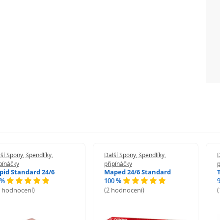
ší Spony, špendlíky,
Další Spony, špendlíky,
D
pínáčky
připínáčky
p
pid Standard 24/6
Maped 24/6 Standard
 %
100 %
2 hodnocení)
(2 hodnocení)