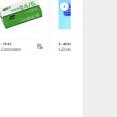
Next
 - 15 Kč
5 - 40 Kč
v 5 obchodech
v 23 obchodech