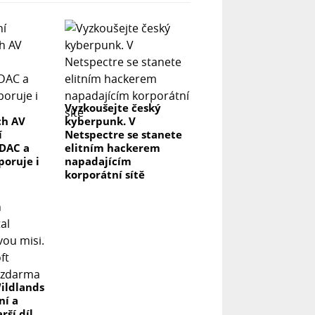
Vyzkoušejte český
ch AV
kyberpunk. V
í
Netspectre se stanete
DAC a
elitním hackerem
poruje i
napadajícím
korporátní sítě
ildlands
ní a
rší díl