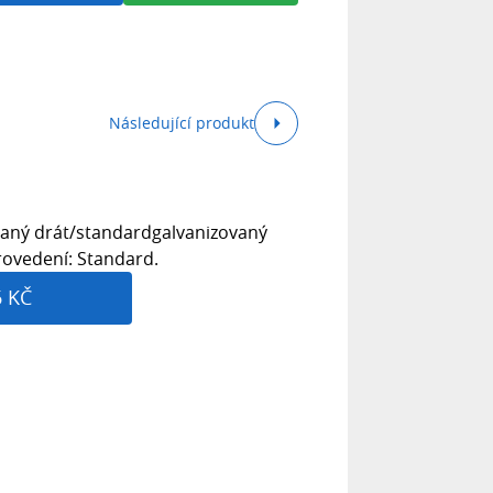
Následující produkt
ovaný drát/standardgalvanizovaný
rovedení: Standard.
6 KČ