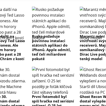
 další na
Rusko požaduje
Marantz mění
nový Ted Lasso
povinnou instalaci
vnitřnosti svý
ioness. Ale
státních aplikací do
receiverů. Maj
m horory
iPhonů. Apple odmítl,
osmikanálový 
bo past a 28
teď čelí miliardové
Dirac Live pod
 Chrám z kostí
pokutě
tenký model
 30.
První fotomobil byl
Ghost Recon W
nám dostal
spíš hračka než seriózní
dostal vylepše
izodu zdarma.
zařízení. O 25 let
novou misi. Sta