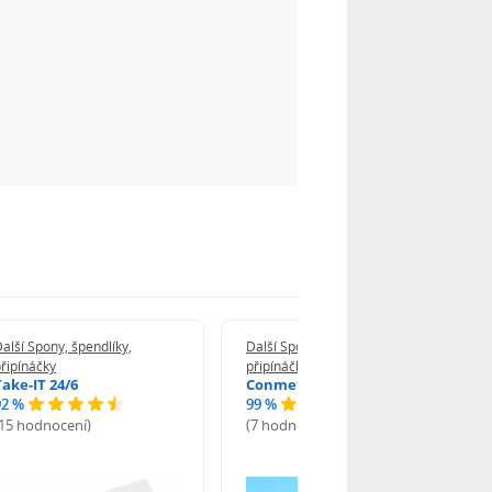
alší Spony, špendlíky,
Další Spony, špendlíky,
řipínáčky
připínáčky
Take-IT 24/6
Conmetron 24/6
92 %
99 %
(15 hodnocení)
(7 hodnocení)