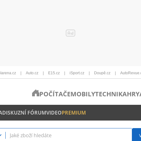
Iarena.cz
Auto.cz
E15.cz
iSport.cz
Doupě.cz
AutoRevue.
POČÍTAČE
MOBILY
TECHNIKA
HRY
A
DISKUZNÍ FÓRUM
VIDEO
PREMIUM