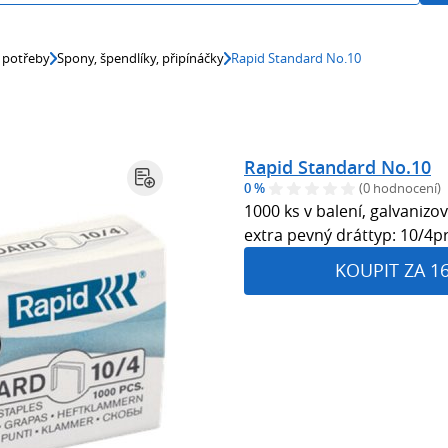
 potřeby
Spony, špendlíky, připínáčky
Rapid Standard No.10
Rapid Standard No.10
0 %
(0 hodnocení)
1000 ks v balení, galvaniz
extra pevný dráttyp: 10/4p
KOUPIT ZA 1