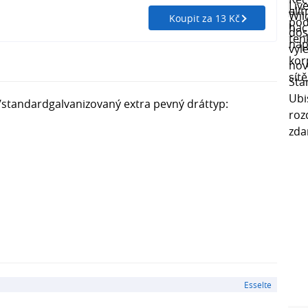
Koupit za 13 Kč
t/standardgalvanizovaný extra pevný dráttyp:
Esselte