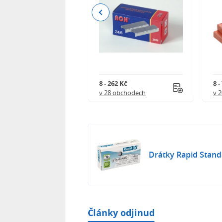
Previous
23 Kč
8 - 262 Kč
8 -
 obchodech
v 28 obchodech
v 
Drátky Rapid Stand
Články odjinud