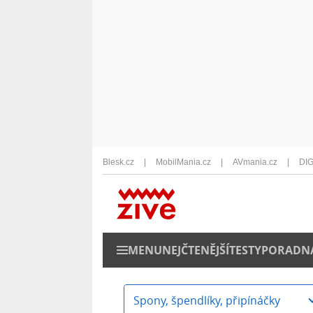
Blesk.cz
MobilMania.cz
AVmania.cz
DIG
MENU
NEJČTENĚJŠÍ
TESTY
PORADN
Spony, špendlíky, připínáčky