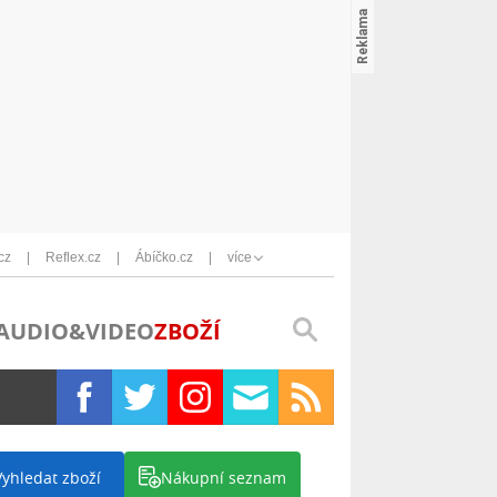
cz
Reflex.cz
Ábíčko.cz
více
AUDIO&VIDEO
ZBOŽÍ
Vyhledat zboží
Nákupní seznam