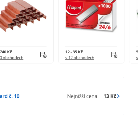
 740 Kč
12 - 35 Kč
5
20 obchodech
v 12 obchodech
ard č. 10
Nejnižší cena!
13 Kč