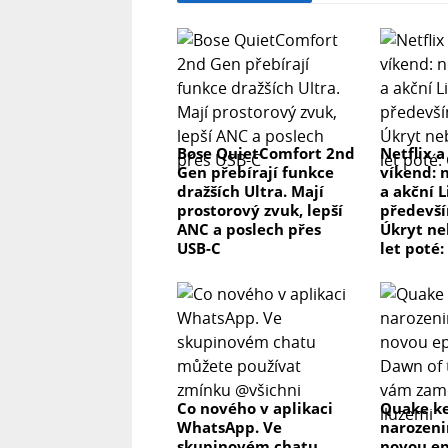
Bose QuietComfort 2nd
Netflix a
Gen přebírají funkce
víkend: 
dražších Ultra. Mají
a akční L
prostorový zvuk, lepší
předevší
ANC a poslech přes
Úkryt ne
USB-C
let poté:
Co nového v aplikaci
Quake ke
WhatsApp. Ve
narozeni
skupinovém chatu
novou ep