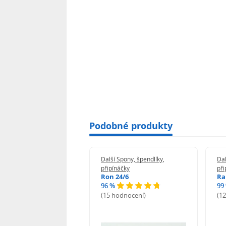
Podobné produkty
 Spony, špendlíky,
Další Spony, špendlíky,
Dal
náčky
připínáčky
při
n 24/6
Ron 24/6
Ra
%
96 %
99
odnocení)
(15 hodnocení)
(1