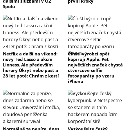
dalšími službami v O2
první kroky
Spolu
Netflix a další na víkend:
Čínští výrobci opět
nový Ted Lasso a akční
kopírují Apple. Pět
Lioness. Ale především
největších značek chystá
horory Úkryt nebo past a
čtvercové selfie
28 let poté: Chrám z kostí
fotoaparáty po vzoru
iPhonu
Normálně za peníze, dnes
Vyzkoušejte český