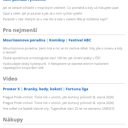
Jak se zdravě zchladit v tropických vedrech: Co pomáhá a kdy už riskujete úpal
Úpal a úžeh: Jak je poznat a jak se z nich rychle vyléčit
Parazité v nás: Kterým se u nás líbí a kde v našem těle je můžeme najít?
Pro nejmenší
Mourissonova poradna
Komiksy
Festival ABC
Mourrisonova poradna: Jsem líná a nic se mi nechce dělat: Kdy jde o únavu a kdy
o lenost?
Česká společnost ornitologická slaví 100 let: Jak chrání ptáky v ČR?
Vyzkoušejte český kyberpunk. V Netspectre se stanete elitním hackerem
napadajícím korporátní sítě
Video
Prostor X
Branky, body, kokoti
Fortuna liga
Prague Pride vrcholí: Tisíce lidí v ulicích, jde duhový průvod! (8. srpna 2026)
Prague Pride vrcholí: Tisíce lidí v ulicích, jde duhový průvod! (8. srpna 2026)
Hra světel na fasádě slavné vily: Tugendhat slaví 25 let na seznamu UNESCO
Nákupy