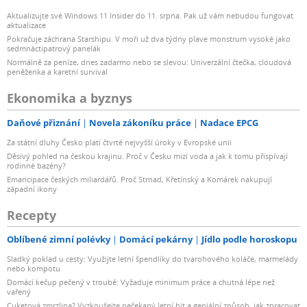
Aktualizujte své Windows 11 Insider do 11. srpna. Pak už vám nebudou fungovat
aktualizace
Pokračuje záchrana Starshipu. V moři už dva týdny plave monstrum vysoké jako
sedmnáctipatrový panelák
Normálně za peníze, dnes zadarmo nebo se slevou: Univerzální čtečka, cloudová
peněženka a karetní survival
Ekonomika a byznys
Daňové přiznání
Novela zákoníku práce
Nadace EPCG
Za státní dluhy Česko platí čtvrté nejvyšší úroky v Evropské unii
Děsivý pohled na českou krajinu. Proč v Česku mizí voda a jak k tomu přispívají
rodinné bazény?
Emancipace českých miliardářů. Proč Strnad, Křetínský a Komárek nakupují
západní ikony
Recepty
Oblíbené zimní polévky
Domácí pekárny
Jídlo podle horoskopu
Sladký poklad u cesty: Využijte letní špendlíky do tvarohového koláče, marmelády
nebo kompotu
Domácí kečup pečený v troubě: Vyžaduje minimum práce a chutná lépe než
vařený
Cuketová zmrzlina? Vyzkoušejte nečekaný letní hit a geniální způsob, jak zpracovat