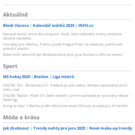
Aktuálně
Blesk Vánoce
Kalendář svátků 2025
INFO.cz
Navracel domů mrtvá těla Ukrajinců i Rusů: Smrt válečného hrdiny oznámila
zdrcená manželka
Více lásky pro všechny. Prahou prošel Prague Pride, na účastníky pokřikovali
pobožní odpůrci
Biden kvůli rakovině trpí! Bolestná slova jeho syna Huntera o šířící se nemoci
Sport
MS hokej 2025
Biatlon
Liga mistrů
ONLINE: Zlín - Bohemians 0:1. Pražané po půli vedou. Mirvald zaznamenal první
trefu v lize
ONLINE: Teplice - Plzeň 3:4. Sedm branek v prvním poločase je vyrovnaný rekord
české ligy
Gning se trápí: v Baníku je pět měsíců bez bodu! Důvody se opakují u tří trenérů
Móda a krása
Jak zhubnout
Trendy nehty pro jaro 2025
Nové make-up trendy