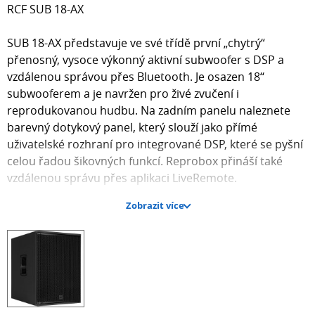
RCF SUB 18-AX
SUB 18-AX představuje ve své třídě první „chytrý“
přenosný, vysoce výkonný aktivní subwoofer s DSP a
vzdálenou správou přes Bluetooth. Je osazen 18‘‘
subwooferem a je navržen pro živé zvučení i
reprodukovanou hudbu. Na zadním panelu naleznete
barevný dotykový panel, který slouží jako přímé
uživatelské rozhraní pro integrované DSP, které se pyšní
celou řadou šikovných funkcí. Reprobox přináší také
vzdálenou správu přes aplikaci LiveRemote.
Zobrazit více
Kombinace reproduktoru nejnovější generace s
výkonným zesilovačem třídy D umožňuje dosáhnout
úrovní zvukového tlaku až 135 dB s výjimečnou čistotou
a rezervou v hlasitosti.
Subwoofery SUB AX jsou navrženy speciálně pro malé a
středně velké prostory a jsou ideální pro mobilní