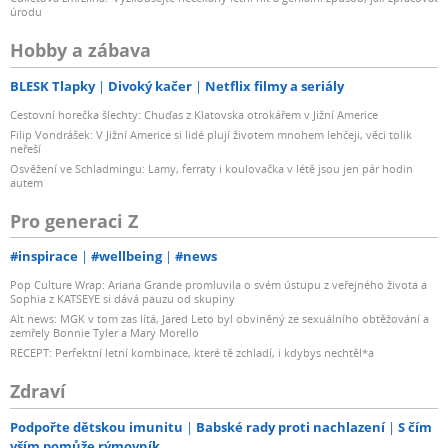
úrodu
Hobby a zábava
BLESK Tlapky
Divoký kačer
Netflix filmy a seriály
Cestovní horečka šlechty: Chuďas z Klatovska otrokářem v Jižní Americe
Filip Vondrášek: V Jižní Americe si lidé plují životem mnohem lehčeji, věci tolik
neřeší
Osvěžení ve Schladmingu: Lamy, ferraty i koulovačka v létě jsou jen pár hodin
autem
Pro generaci Z
#inspirace
#wellbeing
#news
Pop Culture Wrap: Ariana Grande promluvila o svém ústupu z veřejného života a
Sophia z KATSEYE si dává pauzu od skupiny
Alt news: MGK v tom zas lítá, Jared Leto byl obviněný ze sexuálního obtěžování a
zemřely Bonnie Tyler a Mary Morello
RECEPT: Perfektní letní kombinace, které tě zchladí, i kdybys nechtěl*a
Zdraví
Podpořte dětskou imunitu
Babské rady proti nachlazení
S čím
vším pomůže rýmovník