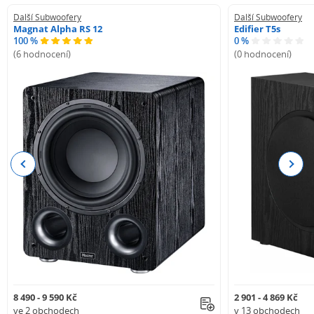
Další Subwoofery
Další Subwoofery
Magnat Alpha RS 12
Edifier T5s
100 %
0 %
(6 hodnocení)
(0 hodnocení)
Previous
Next
8 490 - 9 590 Kč
2 901 - 4 869 Kč
ve 2 obchodech
v 13 obchodech