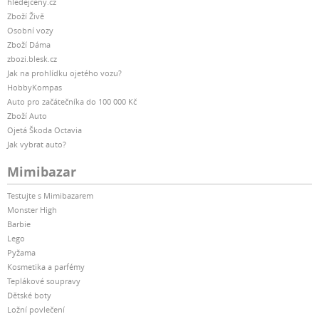
hledejceny.cz
Zboží Živě
Osobní vozy
Zboží Dáma
zbozi.blesk.cz
Jak na prohlídku ojetého vozu?
HobbyKompas
Auto pro začátečníka do 100 000 Kč
Zboží Auto
Ojetá Škoda Octavia
Jak vybrat auto?
Mimibazar
Testujte s Mimibazarem
Monster High
Barbie
Lego
Pyžama
Kosmetika a parfémy
Teplákové soupravy
Dětské boty
Ložní povlečení