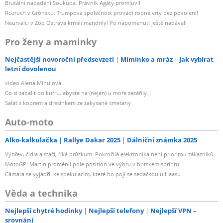
Brutální napadení Soukupa. Právník Agáty promluvil
Rozruch v Grónsku: Trumpova společnost provádí ropné vrty bez povolení!
Neurvalci v Zoo Ostrava krmili mandrily! Po napomenutí ještě nadávali
Pro ženy a maminky
Nejčastější novoroční předsevzetí
Miminko a mráz
Jak vybírat
letní dovolenou
video Alena Mihulová
Co si zabalit do kufru, abyste na (nejen) u moře zazářily...
Salát s koprem a dresinkem ze zakysané smetany
Auto-moto
Alko-kalkulačka
Rallye Dakar 2025
Dálniční známka 2025
Výhřev, čidla a stačí, říká průzkum. Pokročilá elektronika není prioritou zákazníků
MotoGP: Martin proměnil pole position ve výhru v britském sprintu
Câmara se vyjádřil ke spekulacím, které ho pojí se sedačkou u Haasu
Věda a technika
Nejlepší chytré hodinky
Nejlepší telefony
Nejlepší VPN –
srovnání