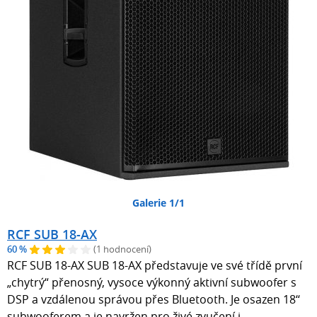
Galerie 1/1
RCF SUB 18-AX
60 %
(1 hodnocení)
RCF SUB 18-AX SUB 18-AX představuje ve své třídě první
„chytrý“ přenosný, vysoce výkonný aktivní subwoofer s
DSP a vzdálenou správou přes Bluetooth. Je osazen 18‘‘
subwooferem a je navržen pro živé zvučení i