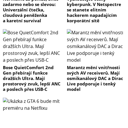
zadarmo nebo se slevou:
kyberpunk. V Netspectre
Univerzální čtečka,
se stanete elitním
cloudová peněženka
hackerem napadajícím
a karetní survival
korporátní sítě
Bose QuietComfort 2nd
Marantz mění vnitřnosti
Gen přebírají funkce
svých AV receiverů. Mají
dražších Ultra. Mají
osmikanálový DAC a Dirac
prostorový zvuk, lepší ANC
Live podporuje i tenký
a poslech přes USB-C
model