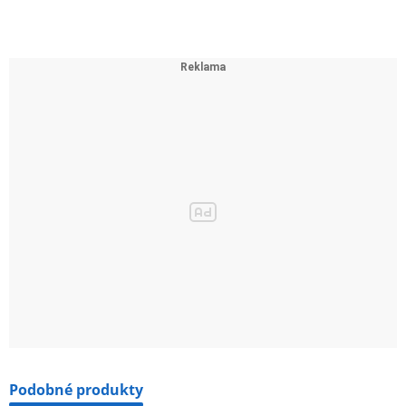
zapnutí 2 přepínači. Než uvolníte druhý přepínač,
uslyšíte z REL neuvěřitelnou kvalitu zvuku.
Podobné produkty