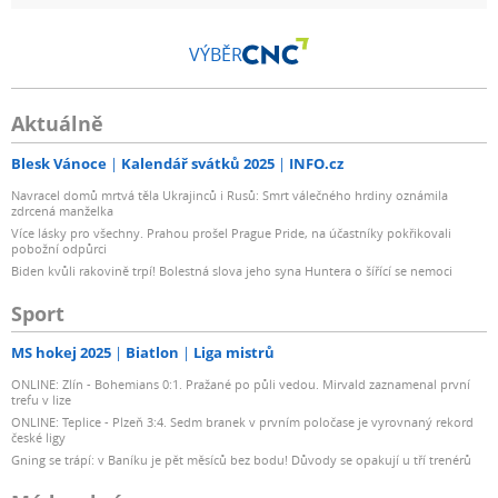
VÝBĚR
Aktuálně
Blesk Vánoce
Kalendář svátků 2025
INFO.cz
Navracel domů mrtvá těla Ukrajinců i Rusů: Smrt válečného hrdiny oznámila
zdrcená manželka
Více lásky pro všechny. Prahou prošel Prague Pride, na účastníky pokřikovali
pobožní odpůrci
Biden kvůli rakovině trpí! Bolestná slova jeho syna Huntera o šířící se nemoci
Sport
MS hokej 2025
Biatlon
Liga mistrů
ONLINE: Zlín - Bohemians 0:1. Pražané po půli vedou. Mirvald zaznamenal první
trefu v lize
ONLINE: Teplice - Plzeň 3:4. Sedm branek v prvním poločase je vyrovnaný rekord
české ligy
Gning se trápí: v Baníku je pět měsíců bez bodu! Důvody se opakují u tří trenérů