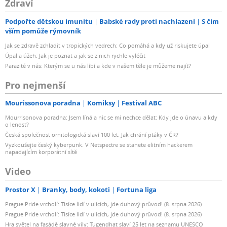
Zdraví
Podpořte dětskou imunitu
Babské rady proti nachlazení
S čím
vším pomůže rýmovník
Jak se zdravě zchladit v tropických vedrech: Co pomáhá a kdy už riskujete úpal
Úpal a úžeh: Jak je poznat a jak se z nich rychle vyléčit
Parazité v nás: Kterým se u nás líbí a kde v našem těle je můžeme najít?
Pro nejmenší
Mourissonova poradna
Komiksy
Festival ABC
Mourrisonova poradna: Jsem líná a nic se mi nechce dělat: Kdy jde o únavu a kdy
o lenost?
Česká společnost ornitologická slaví 100 let: Jak chrání ptáky v ČR?
Vyzkoušejte český kyberpunk. V Netspectre se stanete elitním hackerem
napadajícím korporátní sítě
Video
Prostor X
Branky, body, kokoti
Fortuna liga
Prague Pride vrcholí: Tisíce lidí v ulicích, jde duhový průvod! (8. srpna 2026)
Prague Pride vrcholí: Tisíce lidí v ulicích, jde duhový průvod! (8. srpna 2026)
Hra světel na fasádě slavné vily: Tugendhat slaví 25 let na seznamu UNESCO