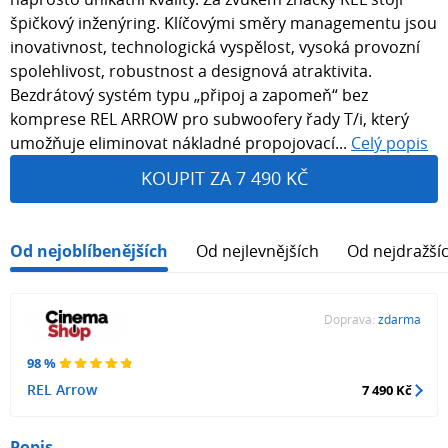
špičkový inženýring. Klíčovými směry managementu jsou
inovativnost, technologická vyspělost, vysoká provozní
spolehlivost, robustnost a designová atraktivita.
Bezdrátový systém typu „připoj a zapomeň“ bez
komprese REL ARROW pro subwoofery řady T/i, který
umožňuje eliminovat nákladné propojovací...
Celý popis
KOUPIT ZA 7 490 KČ
Od nejoblíbenějších
Od nejlevnějších
Od nejdražší
Doprava:
zdarma
98 %
REL Arrow
7 490 Kč
Popis