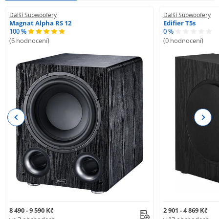
Další Subwoofery
Další Subwoofery
Magnat Alpha RS 12
Edifier T5s
100 %
0 %
(6 hodnocení)
(0 hodnocení)
Previous
Next
8 490 - 9 590 Kč
2 901 - 4 869 Kč