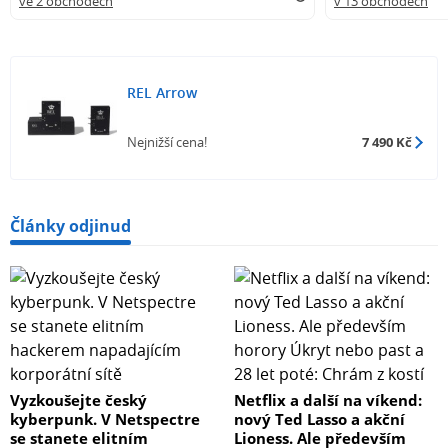
ve 2 obchodech
v 13 obchodech
REL Arrow
Nejnižší cena!
7 490 Kč
Články odjinud
Vyzkoušejte český
Netflix a další na víkend:
kyberpunk. V Netspectre
nový Ted Lasso a akční
se stanete elitním
Lioness. Ale především