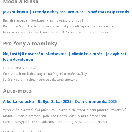
Móda a krása
Jak zhubnout
Trendy nehty pro jaro 2025
Nové make-up trendy
Brutální napadení Soukupa. Právník Agáty promluvil
Rozruch v Grónsku: Trumpova společnost provádí ropné vrty bez povolení!
Neurvalci v Zoo Ostrava krmili mandrily! Po napomenutí ještě nadávali
Pro ženy a maminky
Nejčastější novoroční předsevzetí
Miminko a mráz
Jak vybírat
letní dovolenou
video Alena Mihulová
Co si zabalit do kufru, abyste na (nejen) u moře zazářily...
Salát s koprem a dresinkem ze zakysané smetany
Auto-moto
Alko-kalkulačka
Rallye Dakar 2025
Dálniční známka 2025
Výhřev, čidla a stačí, říká průzkum. Pokročilá elektronika není prioritou zákazníků
MotoGP: Martin proměnil pole position ve výhru v britském sprintu
Câmara se vyjádřil ke spekulacím, které ho pojí se sedačkou u Haasu