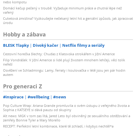
nebo kompotu
Domácí kečup pečený v troubě: Vyžaduje minimum práce a chutná lépe než
vařený
Cuketová zmrzlina? Vyzkoušejte nečekaný letní hit a geniální způsob, jak zpracovat
úrodu
Hobby a zábava
BLESK Tlapky
Divoký kačer
Netflix filmy a seriály
Cestovní horečka šlechty: Chuďas z Klatovska otrokářem v Jižní Americe
Filip Vondrášek: V Jižní Americe si lidé plují životem mnohem lehčeji, věci tolik
neřeší
Osvěžení ve Schladmingu: Lamy, ferraty i koulovačka v létě jsou jen pár hodin
autem
Pro generaci Z
#inspirace
#wellbeing
#news
Pop Culture Wrap: Ariana Grande promluvila o svém ústupu z veřejného života a
Sophia z KATSEYE si dává pauzu od skupiny
Alt news: MGK v tom zas lítá, Jared Leto byl obviněný ze sexuálního obtěžování a
zemřely Bonnie Tyler a Mary Morello
RECEPT: Perfektní letní kombinace, které tě zchladí, i kdybys nechtěl*a