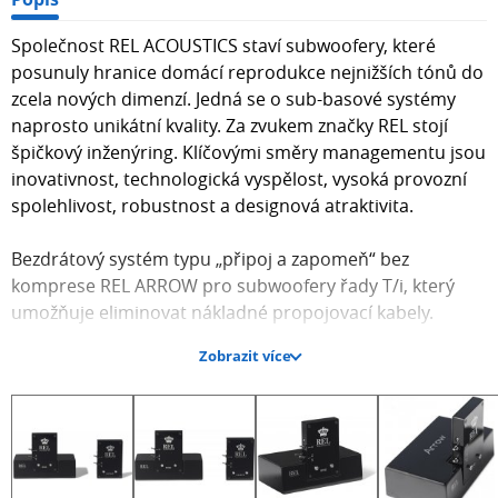
Společnost REL ACOUSTICS staví subwoofery, které
posunuly hranice domácí reprodukce nejnižších tónů do
zcela nových dimenzí. Jedná se o sub-basové systémy
naprosto unikátní kvality. Za zvukem značky REL stojí
špičkový inženýring. Klíčovými směry managementu jsou
inovativnost, technologická vyspělost, vysoká provozní
spolehlivost, robustnost a designová atraktivita.
Bezdrátový systém typu „připoj a zapomeň“ bez
komprese REL ARROW pro subwoofery řady T/i, který
umožňuje eliminovat nákladné propojovací kabely.
Zobrazit více
Naprostá svoboda.
Arrow je metoda nulové komprese distribuce
bezdrátových sítí a poskytuje výkon podobný dražším
bezdrátovým systémům rychle, spolehlivě a bez
nepatrného a vyschlého zvuku, který většina