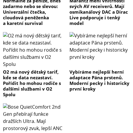
Normálně za peníze, dnes
Marantz mění vnitřnosti
zadarmo nebo se slevou:
svých AV receiverů. Mají
Univerzální čtečka,
osmikanálový DAC a Dirac
cloudová peněženka
Live podporuje i tenký
a karetní survival
model
O2 má nový dětský tarif,
Vybíráme nejlepší herní
kde se data nezastaví.
adaptace Pána prstenů.
Pořídit ho mohou rodiče s
Moderní pecky i historicky
dalšími službami v O2
první kroky
Spolu