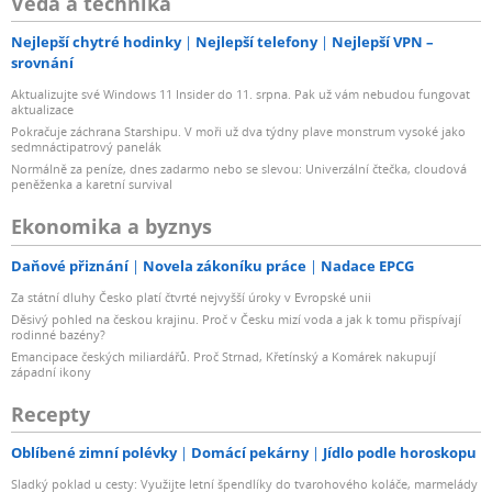
Věda a technika
Nejlepší chytré hodinky
Nejlepší telefony
Nejlepší VPN –
srovnání
Aktualizujte své Windows 11 Insider do 11. srpna. Pak už vám nebudou fungovat
aktualizace
Pokračuje záchrana Starshipu. V moři už dva týdny plave monstrum vysoké jako
sedmnáctipatrový panelák
Normálně za peníze, dnes zadarmo nebo se slevou: Univerzální čtečka, cloudová
peněženka a karetní survival
Ekonomika a byznys
Daňové přiznání
Novela zákoníku práce
Nadace EPCG
Za státní dluhy Česko platí čtvrté nejvyšší úroky v Evropské unii
Děsivý pohled na českou krajinu. Proč v Česku mizí voda a jak k tomu přispívají
rodinné bazény?
Emancipace českých miliardářů. Proč Strnad, Křetínský a Komárek nakupují
západní ikony
Recepty
Oblíbené zimní polévky
Domácí pekárny
Jídlo podle horoskopu
Sladký poklad u cesty: Využijte letní špendlíky do tvarohového koláče, marmelády