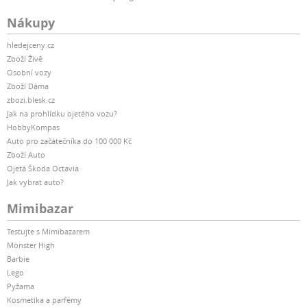
Nákupy
hledejceny.cz
Zboží Živě
Osobní vozy
Zboží Dáma
zbozi.blesk.cz
Jak na prohlídku ojetého vozu?
HobbyKompas
Auto pro začátečníka do 100 000 Kč
Zboží Auto
Ojetá Škoda Octavia
Jak vybrat auto?
Mimibazar
Testujte s Mimibazarem
Monster High
Barbie
Lego
Pyžama
Kosmetika a parfémy