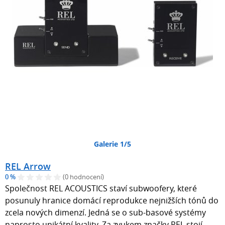
Galerie 1/5
REL Arrow
0 %
(0 hodnocení)
Společnost REL ACOUSTICS staví subwoofery, které
posunuly hranice domácí reprodukce nejnižších tónů do
zcela nových dimenzí. Jedná se o sub-basové systémy
naprosto unikátní kvality. Za zvukem značky REL stojí