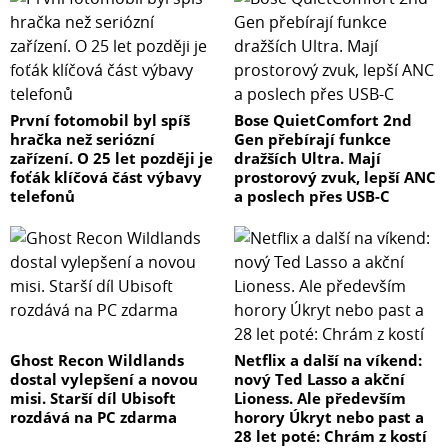
První fotomobil byl spíš
Bose QuietComfort 2nd
hračka než seriózní
Gen přebírají funkce
zařízení. O 25 let později je
dražších Ultra. Mají
foťák klíčová část výbavy
prostorový zvuk, lepší ANC
telefonů
a poslech přes USB-C
Ghost Recon Wildlands
Netflix a další na víkend:
dostal vylepšení a novou
nový Ted Lasso a akční
misi. Starší díl Ubisoft
Lioness. Ale především
rozdává na PC zdarma
horory Úkryt nebo past a
28 let poté: Chrám z kostí