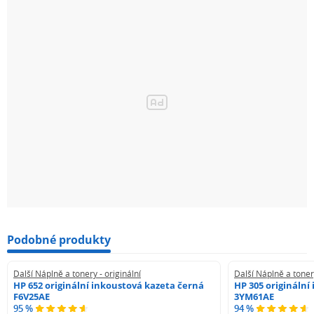
Podobné produkty
Další Náplně a tonery - originální
Další Náplně a tonery
HP 652 originální inkoustová kazeta černá
HP 305 originální
F6V25AE
3YM61AE
95 %
94 %