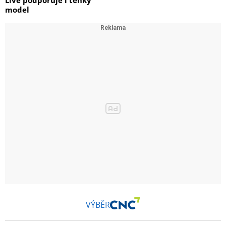
Live podporuje i tenký
model
VÝBĚR