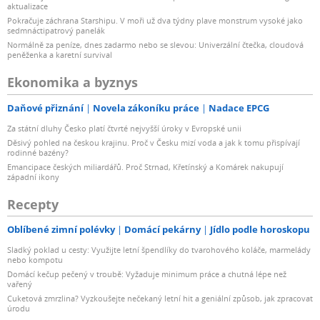
aktualizace
Pokračuje záchrana Starshipu. V moři už dva týdny plave monstrum vysoké jako
sedmnáctipatrový panelák
Normálně za peníze, dnes zadarmo nebo se slevou: Univerzální čtečka, cloudová
peněženka a karetní survival
Ekonomika a byznys
Daňové přiznání
Novela zákoníku práce
Nadace EPCG
Za státní dluhy Česko platí čtvrté nejvyšší úroky v Evropské unii
Děsivý pohled na českou krajinu. Proč v Česku mizí voda a jak k tomu přispívají
rodinné bazény?
Emancipace českých miliardářů. Proč Strnad, Křetínský a Komárek nakupují
západní ikony
Recepty
Oblíbené zimní polévky
Domácí pekárny
Jídlo podle horoskopu
Sladký poklad u cesty: Využijte letní špendlíky do tvarohového koláče, marmelády
nebo kompotu
Domácí kečup pečený v troubě: Vyžaduje minimum práce a chutná lépe než
vařený
Cuketová zmrzlina? Vyzkoušejte nečekaný letní hit a geniální způsob, jak zpracovat
úrodu