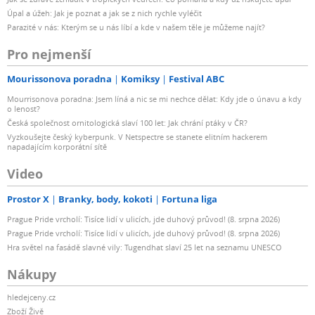
Úpal a úžeh: Jak je poznat a jak se z nich rychle vyléčit
Parazité v nás: Kterým se u nás líbí a kde v našem těle je můžeme najít?
Pro nejmenší
Mourissonova poradna
Komiksy
Festival ABC
Mourrisonova poradna: Jsem líná a nic se mi nechce dělat: Kdy jde o únavu a kdy
o lenost?
Česká společnost ornitologická slaví 100 let: Jak chrání ptáky v ČR?
Vyzkoušejte český kyberpunk. V Netspectre se stanete elitním hackerem
napadajícím korporátní sítě
Video
Prostor X
Branky, body, kokoti
Fortuna liga
Prague Pride vrcholí: Tisíce lidí v ulicích, jde duhový průvod! (8. srpna 2026)
Prague Pride vrcholí: Tisíce lidí v ulicích, jde duhový průvod! (8. srpna 2026)
Hra světel na fasádě slavné vily: Tugendhat slaví 25 let na seznamu UNESCO
Nákupy
hledejceny.cz
Zboží Živě