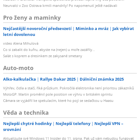
Neurvalci v Zoo Ostrava krmili mandrily! Po napomenutí ještě nadávali
Pro ženy a maminky
Nejčastější novoroční předsevzetí
Miminko a mráz
Jak vybírat
letní dovolenou
video Alena Mihulová
Co si zabalit do kufru, abyste na (nejen) u moře zazářily...
Salát s koprem a dresinkem ze zakysané smetany
Auto-moto
Alko-kalkulačka
Rallye Dakar 2025
Dálniční známka 2025
Výhřev, čidla a stačí, říká průzkum. Pokročilá elektronika není prioritou zákazníků
MotoGP: Martin proměnil pole position ve výhru v britském sprintu
Câmara se vyjádřil ke spekulacím, které ho pojí se sedačkou u Haasu
Věda a technika
Nejlepší chytré hodinky
Nejlepší telefony
Nejlepší VPN –
srovnání
Aktualizujte své Windows 11 Insider do 11. srpna. Pak už vám nebudou fungovat