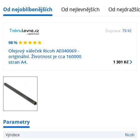
Od nejoblíbenějších
Od nejlevnějších
Od nejdražší
Doprava:
79 Kč
98 %
Olejový váleček Ricoh AE040069 -
originální. Životnost je cca 160000
stran A4.
1 301 Kč
Parametry
Výrobce
Ricoh