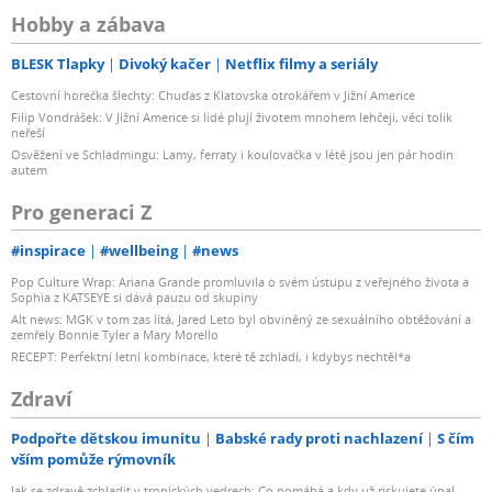
Hobby a zábava
BLESK Tlapky
Divoký kačer
Netflix filmy a seriály
Cestovní horečka šlechty: Chuďas z Klatovska otrokářem v Jižní Americe
Filip Vondrášek: V Jižní Americe si lidé plují životem mnohem lehčeji, věci tolik
neřeší
Osvěžení ve Schladmingu: Lamy, ferraty i koulovačka v létě jsou jen pár hodin
autem
Pro generaci Z
#inspirace
#wellbeing
#news
Pop Culture Wrap: Ariana Grande promluvila o svém ústupu z veřejného života a
Sophia z KATSEYE si dává pauzu od skupiny
Alt news: MGK v tom zas lítá, Jared Leto byl obviněný ze sexuálního obtěžování a
zemřely Bonnie Tyler a Mary Morello
RECEPT: Perfektní letní kombinace, které tě zchladí, i kdybys nechtěl*a
Zdraví
Podpořte dětskou imunitu
Babské rady proti nachlazení
S čím
vším pomůže rýmovník
Jak se zdravě zchladit v tropických vedrech: Co pomáhá a kdy už riskujete úpal