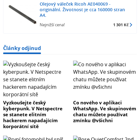
Olejový váleček Ricoh AE040069 -
originální. Životnost je cca 160000 stran
A4.
Nejnižší cena!
1 301 Kč
Články odjinud
Vyzkoušejte český
Co nového v aplikaci
kyberpunk. V Netspectre
WhatsApp. Ve skupinovém
se stanete elitním
chatu můžete používat
hackerem napadajícím
zmínku @všichni
korporátní sítě