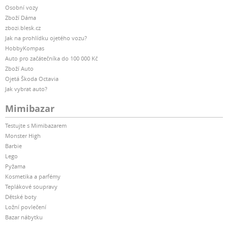
Osobní vozy
Zboží Dáma
zbozi.blesk.cz
Jak na prohlídku ojetého vozu?
HobbyKompas
Auto pro začátečníka do 100 000 Kč
Zboží Auto
Ojetá Škoda Octavia
Jak vybrat auto?
Mimibazar
Testujte s Mimibazarem
Monster High
Barbie
Lego
Pyžama
Kosmetika a parfémy
Teplákové soupravy
Dětské boty
Ložní povlečení
Bazar nábytku