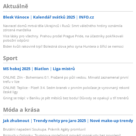
Aktuálně
Blesk Vánoce
Kalendář svátků 2025
INFO.cz
Navracel domů mrtvá těla Ukrajinců i Rusů: Smrt válečného hrdiny oznámila
zdrcená manželka
Více lásky pro všechny. Prahou prošel Prague Pride, na účastníky pokřikovali
pobožní odpůrci
Biden kvůli rakovině trpí! Bolestná slova jeho syna Huntera o šířící se nemoci
Sport
MS hokej 2025
Biatlon
Liga mistrů
ONLINE: Zlín - Bohemians 0:1. Pražané po půli vedou. Mirvald zaznamenal první
trefu v lize
ONLINE: Teplice - Plzeň 3:4. Sedm branek v prvním poločase je vyrovnaný rekord
české ligy
Gning se trápí: v Baníku je pět měsíců bez bodu! Důvody se opakují u tří trenérů
Móda a krása
Jak zhubnout
Trendy nehty pro jaro 2025
Nové make-up trendy
Brutální napadení Soukupa. Právník Agáty promluvil
Rozruch v Grónsku: Trumpova společnost provádí ropné vrty bez povolení!