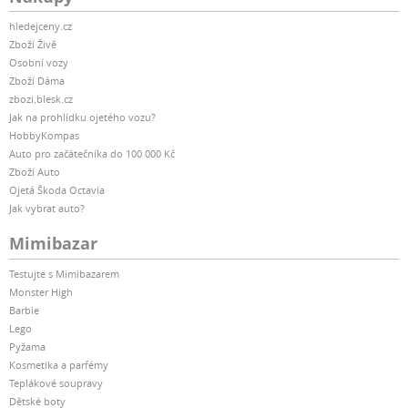
hledejceny.cz
Zboží Živě
Osobní vozy
Zboží Dáma
zbozi.blesk.cz
Jak na prohlídku ojetého vozu?
HobbyKompas
Auto pro začátečníka do 100 000 Kč
Zboží Auto
Ojetá Škoda Octavia
Jak vybrat auto?
Mimibazar
Testujte s Mimibazarem
Monster High
Barbie
Lego
Pyžama
Kosmetika a parfémy
Teplákové soupravy
Dětské boty