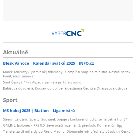
VÝBĚR
Aktuálně
Blesk Vánoce
Kalendář svátků 2025
INFO.cz
Marek Adamczyk: Jsem z něj zklamaný. Klempíř si hraje na ministra. Nestačí se tak
tvářit, musí zamakat
Smrt Češky (†14) v Alpách: Zemřela při túře s rodiči
Babišova dovolená: Kousek od oblíbené destinace Čechů a Onassisova ostrova
Sport
MS hokej 2025
Biatlon
Liga mistrů
Střední záložníci Sparty: Sochůrek bojuje s konkurencí, udrží se na Letné Hollý?
ONLINE: Jablonec - RFS 0:0. Severočeši rozehráli 3. předkolo Konferenční ligy
Transfer za tři miliardy do Realu Madrid: Diomande měl před lety působit v Česku!