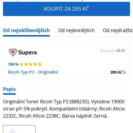
KOUPIT ZA 205 KČ
Od nejoblíbenějších
Od nejlevnějších
Od nejdražší
Doprava:
49 Kč
100 %
Ricoh Typ P2 - Originální
205 Kč
Popis
Originální Toner Ricoh Typ P2 (888235), Vytiskne 19000
stran při 5% pokrytí. Kompatibilní tiskárny: Ricoh Aficio
2232C, Ricoh Aficio 2238C. Barva náplně: černá.