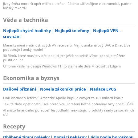
Jízdy Světa motorů opět míří do Letňan! Pátého září zažijete elektromobil, padne
loňský rekord?
Věda a technika
Nejlepší chytré hodinky
Nejlepší telefony
Nejlepší VPN –
srovnání
Marantz mění vnitřnosti svých AV receiverů. Mají osmikanálový DAC a Dirac Live
podporuje i tenký model
30 filmů, které musíte vidět, dokud jste ještě na světě. Víme, kde si je můžete
pustit online
Chrome kašle na design Windows 11. To stejné ale dělá Microsoft s Edgem
Ekonomika a byznys
Daňové přiznání
Novela zákoníku práce
Nadace EPCG
Obří obchod v letectví. Americké Apollo kupuje easyJet za 161 miliard korun
Tekuté zlato opět dostojí své přezdívce. Zdražení běžné potraviny brzy pocítí i Češi
AI místo finančního poradce? Test odhalil neexistující produkty i rady ze sociálních
sítí
Recepty
Oblíbené zimní polévky
Domácí pekárny
Jídlo podle horoskopu