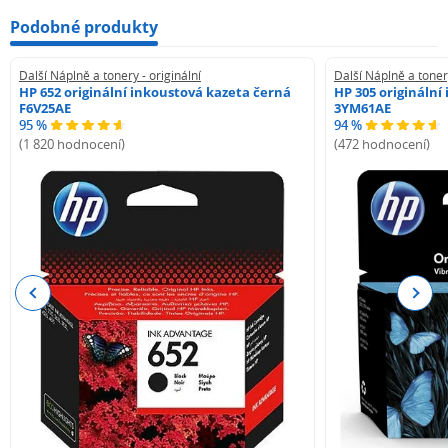
Podobné produkty
Další Náplně a tonery - originální
Další Náplně a tonery
HP 652 originální inkoustová kazeta černá
HP 305 originální
F6V25AE
3YM61AE
95 %
94 %
(1 820 hodnocení)
(472 hodnocení)
Previous
Next