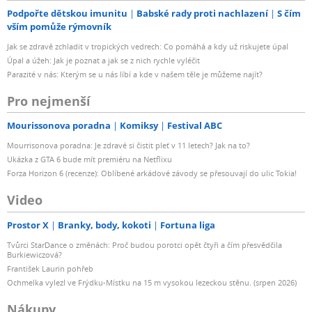
Podpořte dětskou imunitu
Babské rady proti nachlazení
S čím
vším pomůže rýmovník
Jak se zdravě zchladit v tropických vedrech: Co pomáhá a kdy už riskujete úpal
Úpal a úžeh: Jak je poznat a jak se z nich rychle vyléčit
Parazité v nás: Kterým se u nás líbí a kde v našem těle je můžeme najít?
Pro nejmenší
Mourissonova poradna
Komiksy
Festival ABC
Mourrisonova poradna: Je zdravé si čistit pleť v 11 letech? Jak na to?
Ukázka z GTA 6 bude mít premiéru na Netflixu
Forza Horizon 6 (recenze): Oblíbené arkádové závody se přesouvají do ulic Tokia!
Video
Prostor X
Branky, body, kokoti
Fortuna liga
Tvůrci StarDance o změnách: Proč budou porotci opět čtyři a čím přesvědčila
Burkiewiczová?
František Laurin pohřeb
Ochmelka vylezl ve Frýdku-Místku na 15 m vysokou lezeckou stěnu. (srpen 2026)
Nákupy