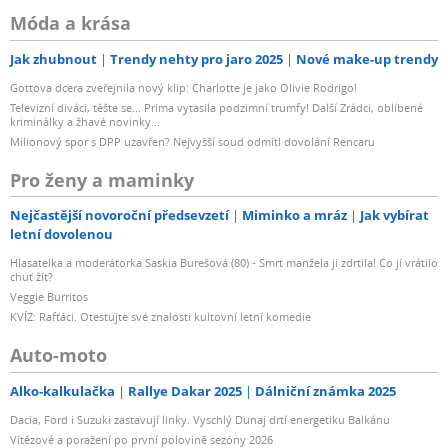
Móda a krása
Jak zhubnout
Trendy nehty pro jaro 2025
Nové make-up trendy
Gottova dcera zveřejnila nový klip: Charlotte je jako Olivie Rodrigo!
Televizní diváci, těšte se... Prima vytasila podzimní trumfy! Další Zrádci, oblíbené
kriminálky a žhavé novinky...
Milionový spor s DPP uzavřen? Nejvyšší soud odmítl dovolání Rencaru
Pro ženy a maminky
Nejčastější novoroční předsevzetí
Miminko a mráz
Jak vybírat
letní dovolenou
Hlasatelka a moderátorka Saskia Burešová (80) - Smrt manžela ji zdrtila! Co jí vrátilo
chuť žít?
Veggie Burritos
KVÍZ: Rafťáci. Otestujte své znalosti kultovní letní komedie
Auto-moto
Alko-kalkulačka
Rallye Dakar 2025
Dálniční známka 2025
Dacia, Ford i Suzuki zastavují linky. Vyschlý Dunaj drtí energetiku Balkánu
Vítězové a poražení po první polovině sezóny 2026