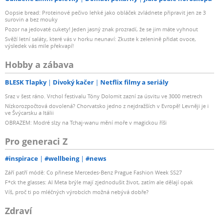
Oopsie bread: Proteinové pečivo lehké jako obláček zvládnete připravit jen ze 3
surovin a bez mouky
Pozor na jedovaté cukety! Jeden jasný znak prozradí, že se jim máte vyhnout
Svěží letní saláty, které vás v horku neunaví: Zkuste k zelenině přidat ovoce,
výsledek vás mile překvapí!
Hobby a zábava
BLESK Tlapky
Divoký kačer
Netflix filmy a seriály
Sraz v šest ráno. Vrchol festivalu Tóny Dolomit zazní za úsvitu ve 3000 metrech
Nízkorozpočtová dovolená? Chorvatsko jedno z nejdražších v Evropě! Levněji je i
ve Švýcarsku a Itálii
OBRAZEM: Modré slzy na Tchaj-wanu mění moře v magickou říši
Pro generaci Z
#inspirace
#wellbeing
#news
Září patří módě: Co přinese Mercedes-Benz Prague Fashion Week SS27
F*ck the glasses: AI Meta brýle mají zjednodušit život, zatím ale dělají opak
Víš, proč ti po mléčných výrobcích možná nebývá dobře?
Zdraví