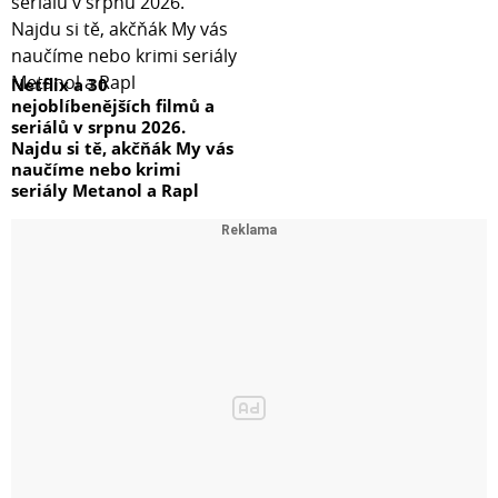
Netflix a 30
nejoblíbenějších filmů a
seriálů v srpnu 2026.
Najdu si tě, akčňák My vás
naučíme nebo krimi
seriály Metanol a Rapl