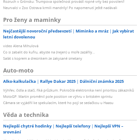
Rozruch v Grónsku: Trumpova společnost provádí ropné vrty bez povolení!
Neurvalci v Zoo Ostrava krmili mandrily! Po napomenutí ještě nadávali
Pro ženy a maminky
Nejčastější novoroční předsevzetí
Miminko a mráz
Jak vybírat
letní dovolenou
video Alena Mihulová
Co si zabalit do kufru, abyste na (nejen) u moře zazářily...
Salát s koprem a dresinkem ze zakysané smetany
Auto-moto
Alko-kalkulačka
Rallye Dakar 2025
Dálniční známka 2025
Výhřev, čidla a stačí, říká průzkum. Pokročilá elektronika není prioritou zákazníků
MotoGP: Martin proměnil pole position ve výhru v britském sprintu
Câmara se vyjádřil ke spekulacím, které ho pojí se sedačkou u Haasu
Věda a technika
Nejlepší chytré hodinky
Nejlepší telefony
Nejlepší VPN –
srovnání