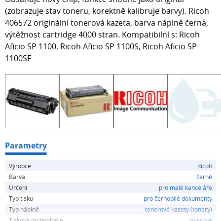
(zobrazuje stav toneru, korektně kalibruje barvy). Ricoh
406572 originální tonerová kazeta, barva náplně černá,
výtěžnost cartridge 4000 stran. Kompatibilní s: Ricoh
Aficio SP 1100, Ricoh Aficio SP 1100S, Ricoh Aficio SP
1100SF
Parametry
Výrobce
Ricoh
Barva
černé
Určení
pro malé kanceláře
Typ tisku
pro černobílé dokumenty
Typ náplně
tonerové kazety (tonery)
Tisková technologie
laserové