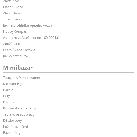
Zboží Živě
Osobní vozy
Zboží Dáma
zbozi.blesk.cz
Jak na prohlídku ojetého vozu?
HobbyKompas
Auto pro začátečníka do 100 000 Kč
Zboží Auto
Ojetá Škoda Octavia
Jak vybrat auto?
Mimibazar
Testujte s Mimibazarem
Monster High
Barbie
Lego
Pyžama
Kosmetika a parfémy
Teplákové soupravy
Dětské boty
Ložní povlečení
Bazar nábytku