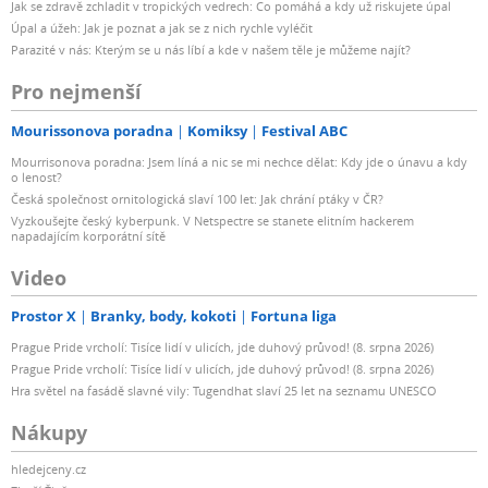
Jak se zdravě zchladit v tropických vedrech: Co pomáhá a kdy už riskujete úpal
Úpal a úžeh: Jak je poznat a jak se z nich rychle vyléčit
Parazité v nás: Kterým se u nás líbí a kde v našem těle je můžeme najít?
Pro nejmenší
Mourissonova poradna
Komiksy
Festival ABC
Mourrisonova poradna: Jsem líná a nic se mi nechce dělat: Kdy jde o únavu a kdy
o lenost?
Česká společnost ornitologická slaví 100 let: Jak chrání ptáky v ČR?
Vyzkoušejte český kyberpunk. V Netspectre se stanete elitním hackerem
napadajícím korporátní sítě
Video
Prostor X
Branky, body, kokoti
Fortuna liga
Prague Pride vrcholí: Tisíce lidí v ulicích, jde duhový průvod! (8. srpna 2026)
Prague Pride vrcholí: Tisíce lidí v ulicích, jde duhový průvod! (8. srpna 2026)
Hra světel na fasádě slavné vily: Tugendhat slaví 25 let na seznamu UNESCO
Nákupy
hledejceny.cz