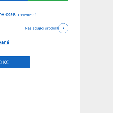
OH 407543 - renovované
Následující produkt
vané
8 KČ