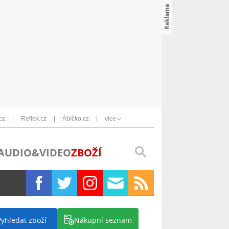
cz
Reflex.cz
Ábíčko.cz
více
AUDIO&VIDEO
ZBOŽÍ
Vyhledat zboží
Nákupní seznam