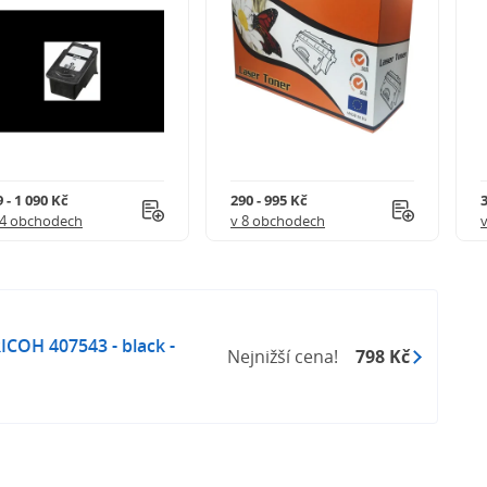
 - 1 090 Kč
290 - 995 Kč
3
 4 obchodech
v 8 obchodech
ICOH 407543 - black -
Nejnižší cena!
798 Kč