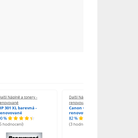
alší Náplně a tonery -
Další Náplně a tonery -
renovované
renovované
HP 301 XL barevná -
Canon CL-541XL -
renovované
renovované
90 %
82 %
(5 hodnocení)
(3 hodnocení)