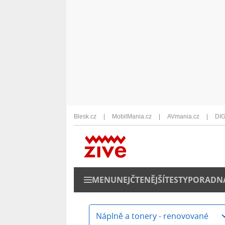
Blesk.cz
MobilMania.cz
AVmania.cz
DIG
MENU
NEJČTENĚJŠÍ
TESTY
PORADN
Náplně a tonery - renovované