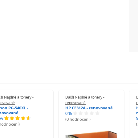
ší Náplně a tonery -
Další Náplně a tonery -
D
novované
renovované
non PG-540XL -
HP CE312A - renovované
novované
0 %
 %
(0 hodnocení)
 hodnocení)