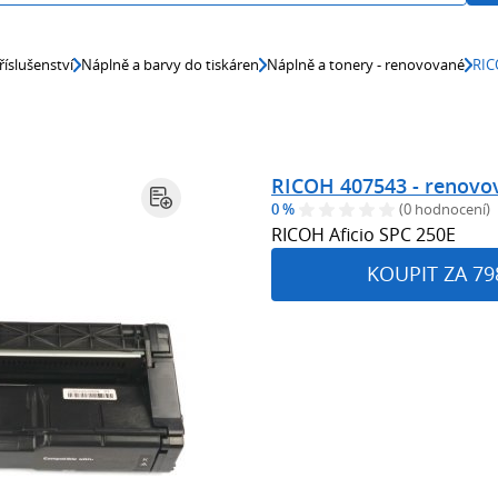
říslušenství
Náplně a barvy do tiskáren
Náplně a tonery - renovované
RIC
RICOH 407543 - renovo
0 %
(0 hodnocení)
RICOH Aficio SPC 250E
KOUPIT ZA 79