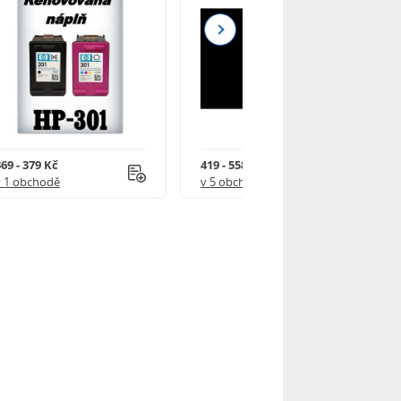
Next
69 - 379 Kč
419 - 558 Kč
v 1 obchodě
v 5 obchodech