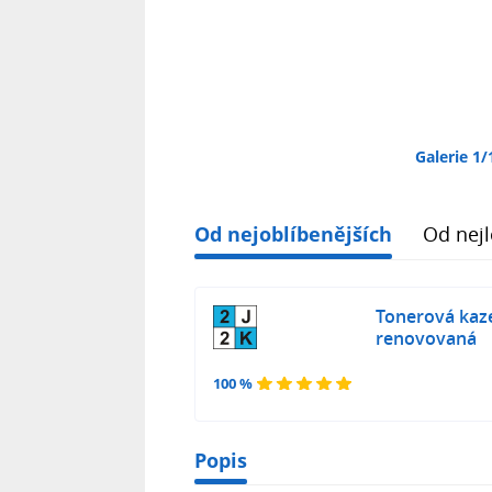
Galerie 1/
Od nejoblíbenějších
Od nejl
Tonerová kaze
renovovaná
100 %
Popis