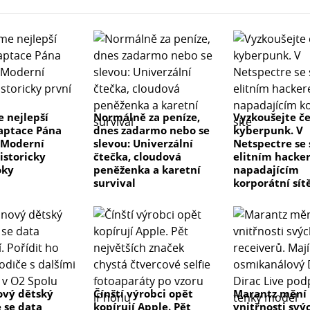
 nejlepší
Normálně za peníze,
Vyzkoušejte č
aptace Pána
dnes zadarmo nebo se
kyberpunk. V
 Moderní
slevou: Univerzální
Netspectre se
istoricky
čtečka, cloudová
elitním hacke
oky
peněženka a karetní
napadajícím
survival
korporátní sít
ový dětský
Čínští výrobci opět
Marantz mění
e se data
kopírují Apple. Pět
vnitřnosti svý