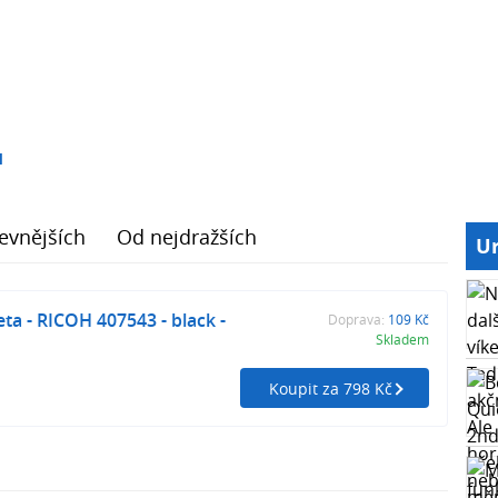
1
evnějších
Od nejdražších
Ur
ta - RICOH 407543 - black -
Doprava:
109 Kč
Skladem
Koupit za 798 Kč