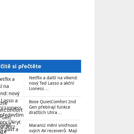
čitě si přečtěte
Netflix a další na víkend:
nový Ted Lasso a akční
Lioness....
Bose QuietComfort 2nd
Gen přebírají funkce
dražších Ultra....
Marantz mění vnitřnosti
svých AV receiverů. Mají