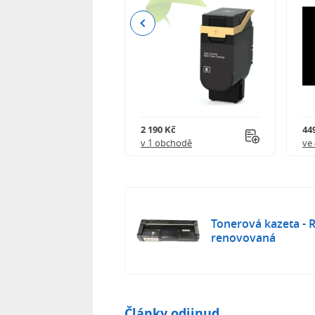
Previous
 995 Kč
2 190 Kč
449
obchodech
v 1 obchodě
ve
Tonerová kazeta - R
renovovaná
Články odjinud