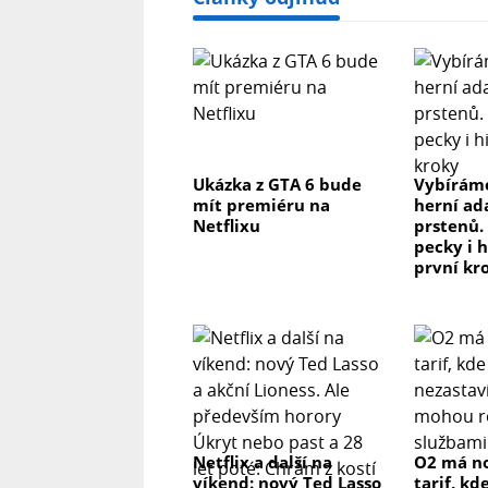
Ukázka z GTA 6 bude
Vybíráme
mít premiéru na
herní ad
Netflixu
prstenů.
pecky i h
první kr
Netflix a další na
O2 má n
víkend: nový Ted Lasso
tarif, kd