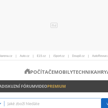
Iarena.cz
Auto.cz
E15.cz
iSport.cz
Doupě.cz
AutoRevue.
POČÍTAČE
MOBILY
TECHNIKA
HRY
A
DISKUZNÍ FÓRUM
VIDEO
PREMIUM