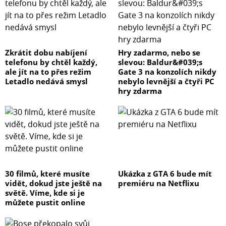
Zkrátit dobu nabíjení
Hry zadarmo, nebo se
telefonu by chtěl každý,
slevou: Baldur&#039;s
ale jít na to přes režim
Gate 3 na konzolích nikdy
Letadlo nedává smysl
nebylo levnější a čtyři PC
hry zdarma
30 filmů, které musíte
Ukázka z GTA 6 bude mít
vidět, dokud jste ještě na
premiéru na Netflixu
světě. Víme, kde si je
můžete pustit online