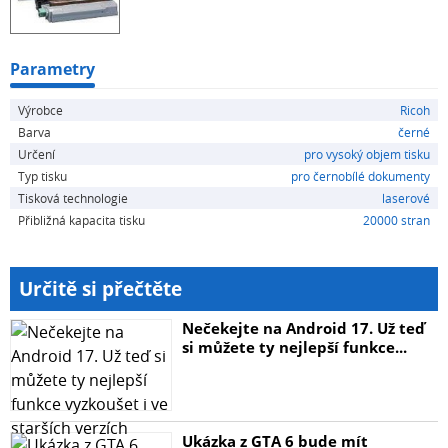
Parametry
Výrobce
Ricoh
Barva
černé
Určení
pro vysoký objem tisku
Typ tisku
pro černobílé dokumenty
Tisková technologie
laserové
Přibližná kapacita tisku
20000 stran
Určitě si přečtěte
Nečekejte na Android 17. Už teď
si můžete ty nejlepší funkce...
Ukázka z GTA 6 bude mít