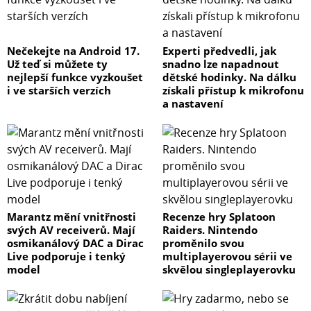
Nečekejte na Android 17.
Experti předvedli, jak
Už teď si můžete ty
snadno lze napadnout
nejlepší funkce vyzkoušet
dětské hodinky. Na dálku
i ve starších verzích
získali přístup k mikrofonu
a nastavení
Marantz mění vnitřnosti
Recenze hry Splatoon
svých AV receiverů. Mají
Raiders. Nintendo
osmikanálový DAC a Dirac
proměnilo svou
Live podporuje i tenký
multiplayerovou sérii ve
model
skvělou singleplayerovku