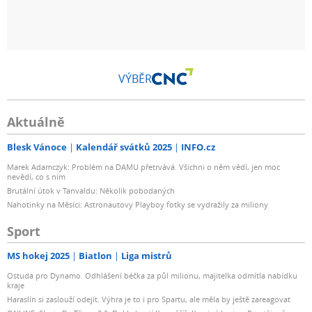
VÝBĚR
Aktuálně
Blesk Vánoce
Kalendář svátků 2025
INFO.cz
Marek Adamczyk: Problém na DAMU přetrvává. Všichni o něm vědí, jen moc
nevědí, co s ním
Brutální útok v Tanvaldu: Několik pobodaných
Nahotinky na Měsíci: Astronautovy Playboy fotky se vydražily za miliony
Sport
MS hokej 2025
Biatlon
Liga mistrů
Ostuda pro Dynamo. Odhlášení béčka za půl milionu, majitelka odmítla nabídku
kraje
Haraslín si zaslouží odejít. Výhra je to i pro Spartu, ale měla by ještě zareagovat