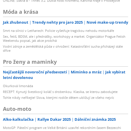
ONLINE: Slavia B - Třinec 3:2. Dukla hostí Kroměříž, Karviná hraje v Prostějově
Móda a krása
Jak zhubnout
Trendy nehty pro jaro 2025
Nové make-up trendy
Smrt na silnici v Letňanech: Policie vyšetřuje tragickou nehodu motorkáře
Sex, fetiš, BDSM, ale i přednášky, workshopy a market. Organizátor Prague Fetish
Weekendu popsal, jak akce probíhá
Vodní zdroje a zemědělská půda v ohrožení: Katastrofální sucha přicházejí stále
dříve
Pro ženy a maminky
Nejčastější novoroční předsevzetí
Miminko a mráz
Jak vybírat
letní dovolenou
Okurková limonáda
RECEPT: Kynutý švestkový koláč s drobenkou. Klasika, se kterou zabodujete
Tohle nikdy neříkejte! Slova, kterými rodiče dětem ubližují ze všeho nejvíc
Auto-moto
Alko-kalkulačka
Rallye Dakar 2025
Dálniční známka 2025
MotoGP: Páteční program ve Velké Británii uzavřel rekordním časem Bezzecchi