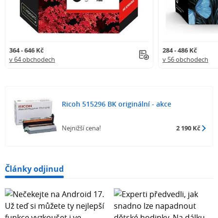
364 - 646 Kč
284 - 486 Kč
v 64 obchodech
v 56 obchodech
Ricoh 515296 BK originální - akce
Nejnižší cena!
2 190 Kč
Články odjinud