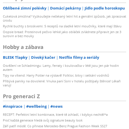
Oblíbené zimní polévky
Domácí pekárny
Jídlo podle horoskopu
Cuketová zmrzlina? Vyzkoušejte nečekaný letní hit a geniální způsob, jak zpracovat
úrodu
Rychlé buchty s broskvemi: 5 receptů na sladké letní moučníky, které mají šťávu
Oopsie bread: Proteinové pečivo lehké jako obláček zvládnete připravit jen ze 3
surovin a bez mouky
Hobby a zábava
BLESK Tlapky
Divoký kačer
Netflix filmy a seriály
Osvěžení ve Schladmingu: Lamy, ferraty i koulovačka v létě jsou jen pár hodin
autem
Tipy na víkend: Harry Potter na výstavě! Folklor, bitvy i setkání vodníků
Přibývá paniky na dovolené: Vnuka paní Soni v hotelu poštípaly štěnice! Lékaři
varují
Pro generaci Z
#inspirace
#wellbeing
#news
RECEPT: Perfektní letní kombinace, které tě zchladí, i kdybys nechtěl*a
Proč každá generace hledá svůj signature beauty look
Září patří módě: Co přinese Mercedes-Benz Prague Fashion Week SS27