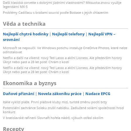
Další klasická corvette s dobrými jízdními vlastnostmi? Mitsuoka znovu využije
legendární MX-5
Problémy Cadillacu s brzdami souvisí podle Bottase s jejich chlazením
Věda a technika
Nejlepší chytré hodinky
Nejlepší telefony
Nejlepší VPN –
srovnání
Microsoft se nepoučil. Ve Windows potichu instaluje OneDrive Photos, které nelze
odinstalovat
Netflix a další na víkend: nový Ted Lasso a akční Lioness. Ale především horory
Úkryt nebo past a 28 let poté: Chrám z kostí
Netflix a další na víkend: nový Ted Lasso a akční Lioness. Ale především horory
Úkryt nebo past a 28 let poté: Chrám z kostí
Ekonomika a byznys
Daňové přiznání
Novela zákoníku práce
Nadace EPCG
Itálie vyklízí pláže. První plážové kluby mizí, turisté změnu pocítí brzy
Potenciální zachránce Soleku zrušil nabídku. Zadlužené solární společnosti hrozí
konkurz
V bratislavské rafinerii Slovnaft hořela nádrž, výbuch otřásl okolím
Recepty