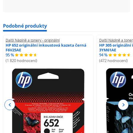
Podobné produkty
Další Náplně a tonery - originální
Další Náplně a tonery
HP 652 originální inkoustová kazeta černá
HP 305 originální
F6V25AE
3YM61AE
95 %
94 %
(1 820 hodnocení)
(472 hodnocení)
Previous
Next