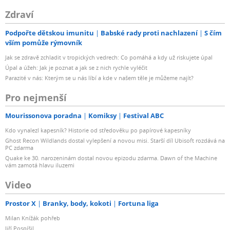
Zdraví
Podpořte dětskou imunitu
Babské rady proti nachlazení
S čím
vším pomůže rýmovník
Jak se zdravě zchladit v tropických vedrech: Co pomáhá a kdy už riskujete úpal
Úpal a úžeh: Jak je poznat a jak se z nich rychle vyléčit
Parazité v nás: Kterým se u nás líbí a kde v našem těle je můžeme najít?
Pro nejmenší
Mourissonova poradna
Komiksy
Festival ABC
Kdo vynalezl kapesník? Historie od středověku po papírové kapesníky
Ghost Recon Wildlands dostal vylepšení a novou misi. Starší díl Ubisoft rozdává na
PC zdarma
Quake ke 30. narozeninám dostal novou epizodu zdarma. Dawn of the Machine
vám zamotá hlavu iluzemi
Video
Prostor X
Branky, body, kokoti
Fortuna liga
Milan Knížák pohřeb
Jiří Pospíšil