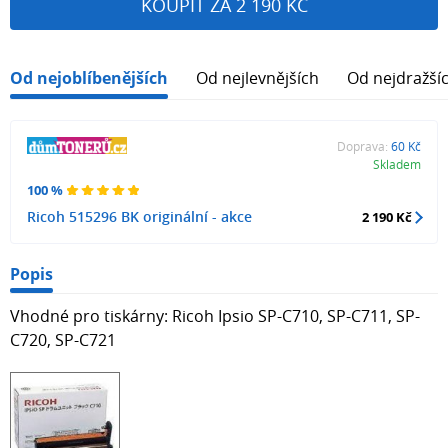
KOUPIT ZA 2 190 KČ
Od nejoblíbenějších
Od nejlevnějších
Od nejdražší
Doprava:
60 Kč
Skladem
100 %
Ricoh 515296 BK originální - akce
2 190 Kč
Popis
Vhodné pro tiskárny: Ricoh Ipsio SP-C710, SP-C711, SP-
C720, SP-C721