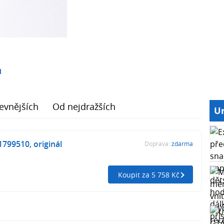
1
evnějších
Od nejdražších
Ur
1799510, originál
Doprava:
zdarma
Koupit za 5 758 Kč