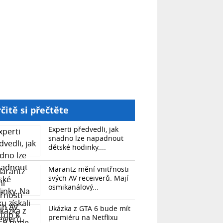
čitě si přečtěte
Experti předvedli, jak
snadno lze napadnout
dětské hodinky....
Marantz mění vnitřnosti
svých AV receiverů. Mají
osmikanálový...
Ukázka z GTA 6 bude mít
premiéru na Netflixu