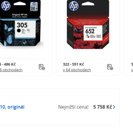
 - 486 Kč
322 - 551 Kč
5
56 obchodech
v 64 obchodech
0, originál
Nejnižší cena!
5 758 Kč