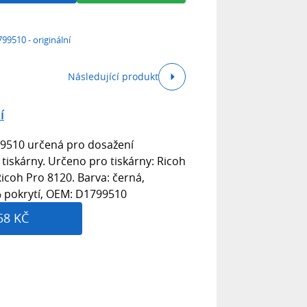
799510 - originální
Následující produkt
í
99510 určená pro dosažení
i tiskárny. Určeno pro tiskárny: Ricoh
icoh Pro 8120. Barva: černá,
5% pokrytí, OEM: D1799510
58 KČ