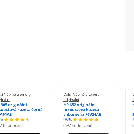
ší Náplně a tonery -
Další Náplně a tonery -
D
ginální
originální
o
 305 originální
HP 652 originální
koustová kazeta černá
inkoustová kazeta
M61AE
tříbarevná F6V24AE
 %
96 %
72 hodnocení)
(597 hodnocení)