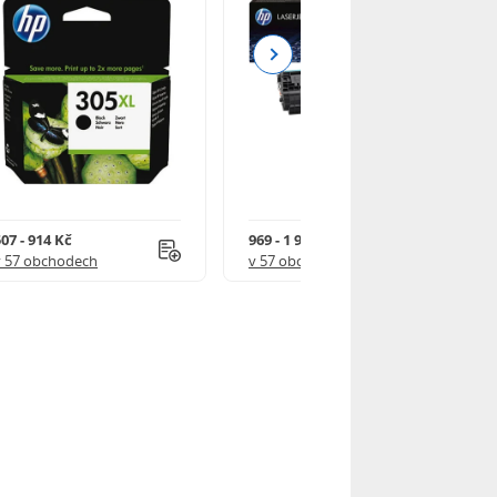
Next
07 - 914 Kč
969 - 1 918 Kč
v 57 obchodech
v 57 obchodech