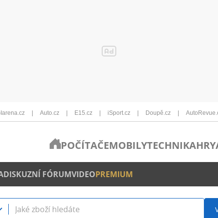
Iarena.cz
Auto.cz
E15.cz
iSport.cz
Doupě.cz
AutoRevue.
POČÍTAČE
MOBILY
TECHNIKA
HRY
A
DISKUZNÍ FÓRUM
VIDEO
PREMIUM