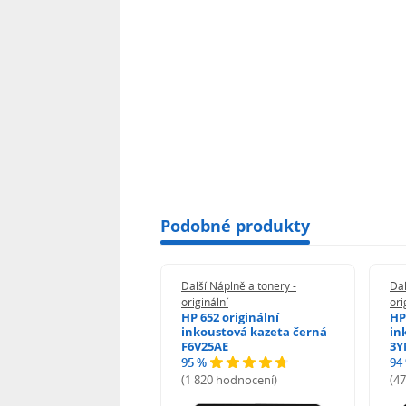
Podobné produkty
 Náplně a tonery -
Další Náplně a tonery -
Dal
nální
originální
ori
her TNB023 -
HP 652 originální
HP
inální
inkoustová kazeta černá
in
F6V25AE
3Y
95 %
94
hodnocení)
(1 820 hodnocení)
(4