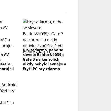
Hry zadarmo, nebo se
ch AV
slevou: Baldur&#039;s
í
Gate 3 na konzolích
DAC a
nikdy nebylo levnější a
poruje i
čtyři PC hry zdarma