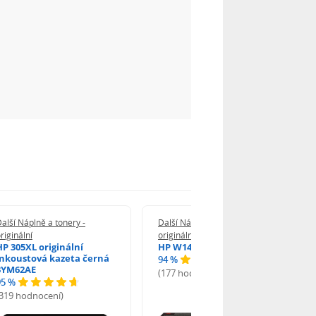
alší Náplně a tonery -
Další Náplně a tonery -
riginální
originální
HP 305XL originální
HP W1420A - originální
inkoustová kazeta černá
94 %
3YM62AE
(177 hodnocení)
95 %
(319 hodnocení)