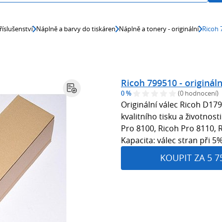
říslušenství
Náplně a barvy do tiskáren
Náplně a tonery - originální
Ricoh 
Ricoh 799510 - origináln
0 %
(0 hodnocení)
Originální válec Ricoh D17
kvalitního tisku a životnost
Pro 8100, Ricoh Pro 8110, R
Kapacita: válec stran při 
KOUPIT ZA 5 7