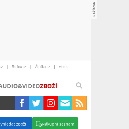
cz
Reflex.cz
Ábíčko.cz
více
AUDIO&VIDEO
ZBOŽÍ
Vyhledat zboží
Nákupní seznam