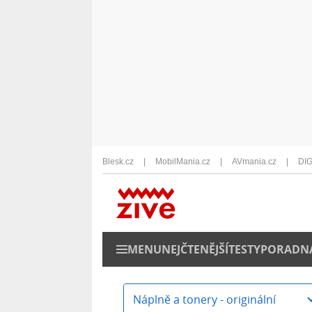
Blesk.cz
MobilMania.cz
AVmania.cz
DIG
MENU
NEJČTENĚJŠÍ
TESTY
PORADN
Náplně a tonery - originální