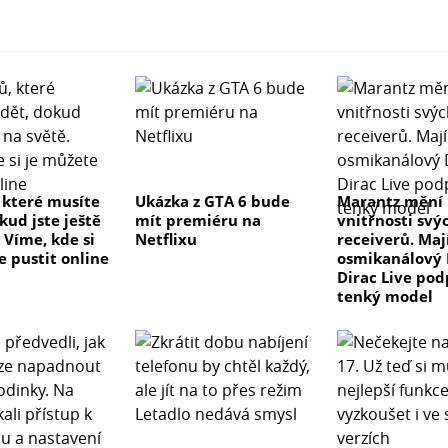
, které musíte
Ukázka z GTA 6 bude
Marantz mění
kud jste ještě
mít premiéru na
vnitřnosti svý
 Víme, kde si
Netflixu
receiverů. Maj
e pustit online
osmikanálový 
Dirac Live pod
tenký model