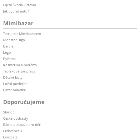
Ojetá Škoda Octavia
Jak vybrat auto?
Mimibazar
Testujte s Mimibazarem
Monster High
Barbie
Lego
Pyžama
Kosmetika a parfémy
Teplákové soupravy
Dětské boty
Ložní povlečení
Bazar nábytku
Doporučujeme
Starjob
České podcasty
Rádio a zábava pro děti
Frekvence 1
Evropa 2