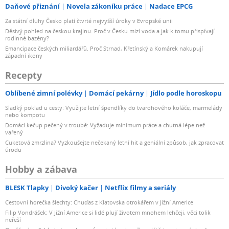
Daňové přiznání
Novela zákoníku práce
Nadace EPCG
Za státní dluhy Česko platí čtvrté nejvyšší úroky v Evropské unii
Děsivý pohled na českou krajinu. Proč v Česku mizí voda a jak k tomu přispívají
rodinné bazény?
Emancipace českých miliardářů. Proč Strnad, Křetínský a Komárek nakupují
západní ikony
Recepty
Oblíbené zimní polévky
Domácí pekárny
Jídlo podle horoskopu
Sladký poklad u cesty: Využijte letní špendlíky do tvarohového koláče, marmelády
nebo kompotu
Domácí kečup pečený v troubě: Vyžaduje minimum práce a chutná lépe než
vařený
Cuketová zmrzlina? Vyzkoušejte nečekaný letní hit a geniální způsob, jak zpracovat
úrodu
Hobby a zábava
BLESK Tlapky
Divoký kačer
Netflix filmy a seriály
Cestovní horečka šlechty: Chuďas z Klatovska otrokářem v Jižní Americe
Filip Vondrášek: V Jižní Americe si lidé plují životem mnohem lehčeji, věci tolik
neřeší