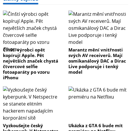
Čínští výrobci opět
Marantz mění vnitřnosti
kopírují Apple. Pět
svých AV receiverů. Mají
největších značek chystá
osmikanálový DAC a Dirac
čtvercové selfie
Live podporuje i tenký
fotoaparáty po vzoru
model
iPhonu
Vyzkoušejte český
Ukázka z GTA 6 bude mít
kyberpunk. V Netspectre
premiéru na Netflixu