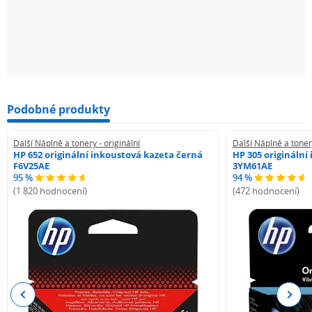
Podobné produkty
Další Náplně a tonery - originální
Další Náplně a tonery
HP 652 originální inkoustová kazeta černá
HP 305 originální
F6V25AE
3YM61AE
95 %
94 %
(1 820 hodnocení)
(472 hodnocení)
Previous
Next