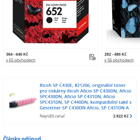
364 - 646 Kč
282 - 486 Kč
v 65 obchodech
v 56 obchodech
Ricoh SP C430E, 821206, originální toner
pro tiskárny Ricoh Aficio SP C430DN, Aficio
SPC430DN, Aficio SP C431DN, Aficio
SPC431DN, SP C440DN, kompatibilní také s
Gestetner SP C430DN Aficio, SP C431DN A
Nejnižší cena!
2 822 Kč
Články odjinud