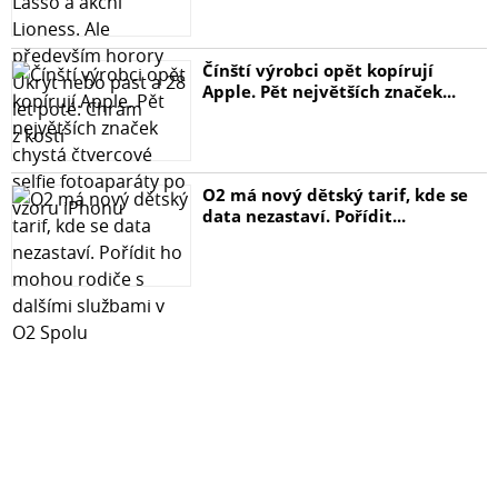
Čínští výrobci opět kopírují
Apple. Pět největších značek...
O2 má nový dětský tarif, kde se
data nezastaví. Pořídit...