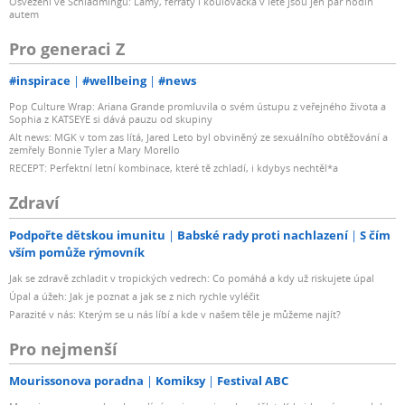
Osvěžení ve Schladmingu: Lamy, ferraty i koulovačka v létě jsou jen pár hodin
autem
Pro generaci Z
#inspirace
#wellbeing
#news
Pop Culture Wrap: Ariana Grande promluvila o svém ústupu z veřejného života a
Sophia z KATSEYE si dává pauzu od skupiny
Alt news: MGK v tom zas lítá, Jared Leto byl obviněný ze sexuálního obtěžování a
zemřely Bonnie Tyler a Mary Morello
RECEPT: Perfektní letní kombinace, které tě zchladí, i kdybys nechtěl*a
Zdraví
Podpořte dětskou imunitu
Babské rady proti nachlazení
S čím
vším pomůže rýmovník
Jak se zdravě zchladit v tropických vedrech: Co pomáhá a kdy už riskujete úpal
Úpal a úžeh: Jak je poznat a jak se z nich rychle vyléčit
Parazité v nás: Kterým se u nás líbí a kde v našem těle je můžeme najít?
Pro nejmenší
Mourissonova poradna
Komiksy
Festival ABC