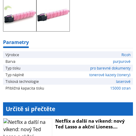
Parametry
Výrobce
Ricoh
Barva
purpurové
Typ tisku
pro barevné dokumenty
Typ náplně
tonerové kazety (tonery)
Tisková technologie
laserové
Přibližná kapacita tisku
15000 stran
Určitě si přečtěte
Netflix a další na víkend: nový
Ted Lasso a akční Lioness....