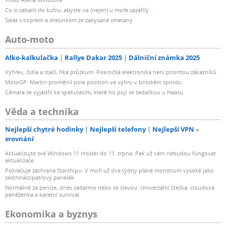
Co si zabalit do kufru, abyste na (nejen) u moře zazářily...
Salát s koprem a dresinkem ze zakysané smetany
Auto-moto
Alko-kalkulačka
Rallye Dakar 2025
Dálniční známka 2025
Výhřev, čidla a stačí, říká průzkum. Pokročilá elektronika není prioritou zákazníků
MotoGP: Martin proměnil pole position ve výhru v britském sprintu
Câmara se vyjádřil ke spekulacím, které ho pojí se sedačkou u Haasu
Věda a technika
Nejlepší chytré hodinky
Nejlepší telefony
Nejlepší VPN –
srovnání
Aktualizujte své Windows 11 Insider do 11. srpna. Pak už vám nebudou fungovat
aktualizace
Pokračuje záchrana Starshipu. V moři už dva týdny plave monstrum vysoké jako
sedmnáctipatrový panelák
Normálně za peníze, dnes zadarmo nebo se slevou: Univerzální čtečka, cloudová
peněženka a karetní survival
Ekonomika a byznys