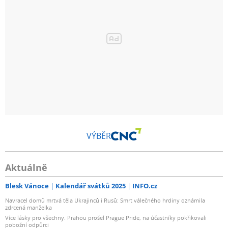
VÝBĚR
Aktuálně
Blesk Vánoce
Kalendář svátků 2025
INFO.cz
Navracel domů mrtvá těla Ukrajinců i Rusů: Smrt válečného hrdiny oznámila
zdrcená manželka
Více lásky pro všechny. Prahou prošel Prague Pride, na účastníky pokřikovali
pobožní odpůrci