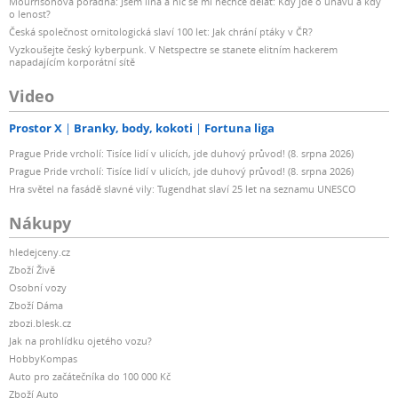
Mourrisonova poradna: Jsem líná a nic se mi nechce dělat: Kdy jde o únavu a kdy
o lenost?
Česká společnost ornitologická slaví 100 let: Jak chrání ptáky v ČR?
Vyzkoušejte český kyberpunk. V Netspectre se stanete elitním hackerem
napadajícím korporátní sítě
Video
Prostor X
Branky, body, kokoti
Fortuna liga
Prague Pride vrcholí: Tisíce lidí v ulicích, jde duhový průvod! (8. srpna 2026)
Prague Pride vrcholí: Tisíce lidí v ulicích, jde duhový průvod! (8. srpna 2026)
Hra světel na fasádě slavné vily: Tugendhat slaví 25 let na seznamu UNESCO
Nákupy
hledejceny.cz
Zboží Živě
Osobní vozy
Zboží Dáma
zbozi.blesk.cz
Jak na prohlídku ojetého vozu?
HobbyKompas
Auto pro začátečníka do 100 000 Kč
Zboží Auto