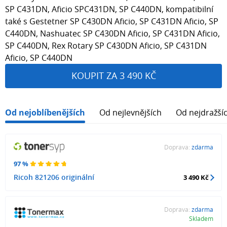
SP C431DN, Aficio SPC431DN, SP C440DN, kompatibilní
také s Gestetner SP C430DN Aficio, SP C431DN Aficio, SP
C440DN, Nashuatec SP C430DN Aficio, SP C431DN Aficio,
SP C440DN, Rex Rotary SP C430DN Aficio, SP C431DN
Aficio, SP C440DN
KOUPIT ZA 3 490 KČ
Od nejoblíbenějších
Od nejlevnějších
Od nejdražší
Doprava:
zdarma
97 %
Ricoh 821206 originální
3 490 Kč
Doprava:
zdarma
Skladem