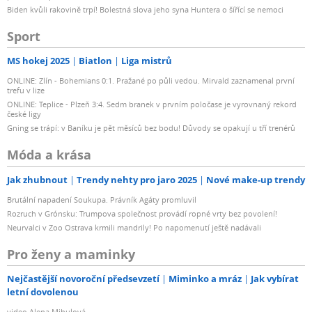
Biden kvůli rakovině trpí! Bolestná slova jeho syna Huntera o šířící se nemoci
Sport
MS hokej 2025
Biatlon
Liga mistrů
ONLINE: Zlín - Bohemians 0:1. Pražané po půli vedou. Mirvald zaznamenal první
trefu v lize
ONLINE: Teplice - Plzeň 3:4. Sedm branek v prvním poločase je vyrovnaný rekord
české ligy
Gning se trápí: v Baníku je pět měsíců bez bodu! Důvody se opakují u tří trenérů
Móda a krása
Jak zhubnout
Trendy nehty pro jaro 2025
Nové make-up trendy
Brutální napadení Soukupa. Právník Agáty promluvil
Rozruch v Grónsku: Trumpova společnost provádí ropné vrty bez povolení!
Neurvalci v Zoo Ostrava krmili mandrily! Po napomenutí ještě nadávali
Pro ženy a maminky
Nejčastější novoroční předsevzetí
Miminko a mráz
Jak vybírat
letní dovolenou
video Alena Mihulová