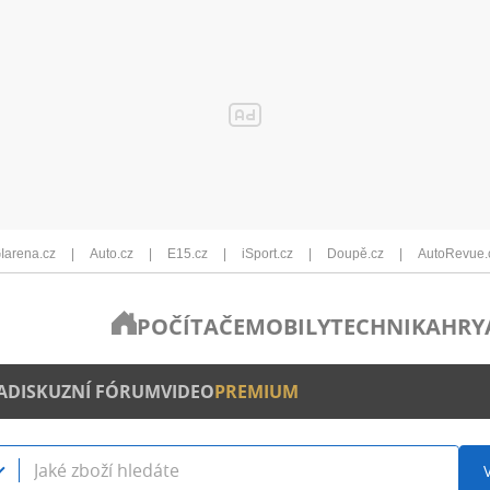
Iarena.cz
Auto.cz
E15.cz
iSport.cz
Doupě.cz
AutoRevue.
POČÍTAČE
MOBILY
TECHNIKA
HRY
A
DISKUZNÍ FÓRUM
VIDEO
PREMIUM