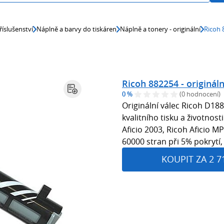
říslušenství
Náplně a barvy do tiskáren
Náplně a tonery - originální
Ricoh 
Ricoh 882254 - origináln
0 %
(0 hodnocení)
Originální válec Ricoh D18
kvalitního tisku a životnost
Aficio 2003, Ricoh Aficio M
60000 stran při 5% pokryt
KOUPIT ZA 2 7