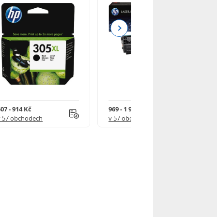
Next
07 - 914 Kč
969 - 1 918 Kč
v 57 obchodech
v 57 obchodech