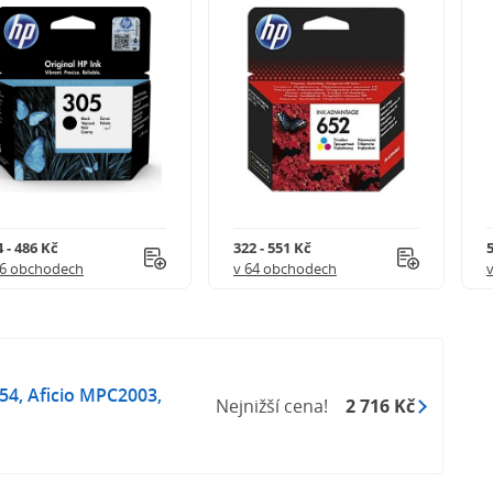
 - 486 Kč
322 - 551 Kč
5
56 obchodech
v 64 obchodech
54, Aficio MPC2003,
Nejnižší cena!
2 716 Kč