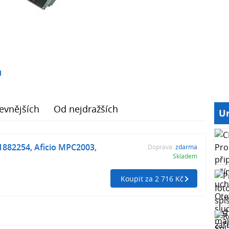
1
evnějších
Od nejdražších
Ur
1882254, Aficio MPC2003,
Doprava:
zdarma
Skladem
Koupit za 2 716 Kč