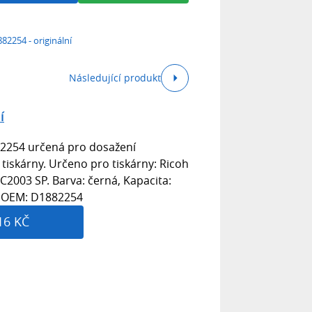
882254 - originální
Následující produkt
í
82254 určená pro dosažení
i tiskárny. Určeno pro tiskárny: Ricoh
PC2003 SP. Barva: černá, Kapacita:
í, OEM: D1882254
16 KČ