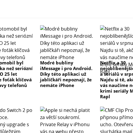
tomobil byl
Modré bubliny
Netflix a 30
ka než seriózní
iMessage i pro Android.
nejoblíbenější
 O 25 let
Díky této aplikaci už
a seriálů v sr
e foťák klíčová
jablíčkáři nepoznají, že
Najdu si tě, a
avy telefonů
nemáte iPhone
vás naučíme 
krimi seriály 
Rapl