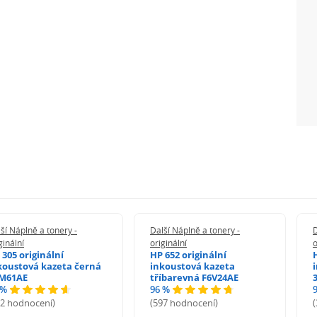
ší Náplně a tonery -
Další Náplně a tonery -
D
ginální
originální
o
 305 originální
HP 652 originální
koustová kazeta černá
inkoustová kazeta
M61AE
tříbarevná F6V24AE
 %
96 %
72 hodnocení)
(597 hodnocení)