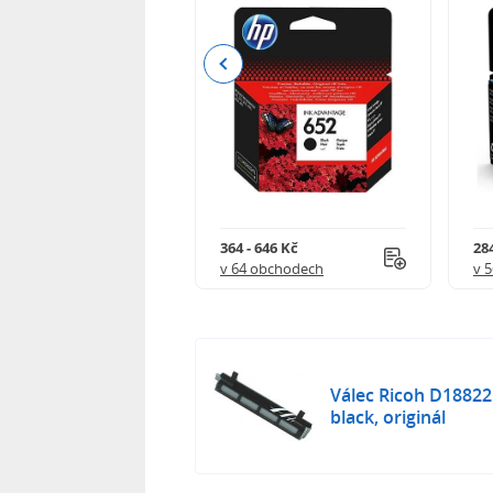
Previous
 901 Kč
364 - 646 Kč
284
 obchodech
v 64 obchodech
v 
Válec Ricoh D18822
black, originál