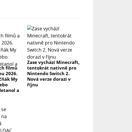
Zase vychází Minecraft,
ch filmů
tentokrát nativně pro
pnu 2026.
Nintendo Switch 2.
kčňák My
Nová verze dorazí v
nebo
říjnu
Metanol a