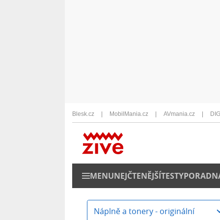
Blesk.cz
MobilMania.cz
AVmania.cz
DIG
MENU
NEJČTENĚJŠÍ
TESTY
PORADN
Náplně a tonery - originální