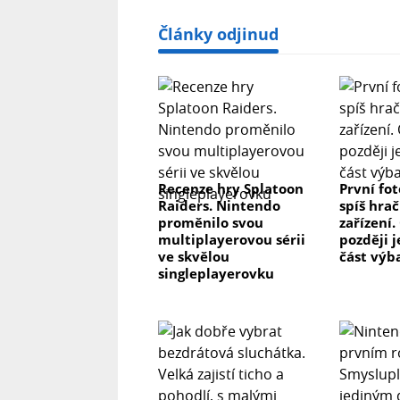
Články odjinud
Recenze hry Splatoon
První fo
Raiders. Nintendo
spíš hrač
proměnilo svou
zařízení.
multiplayerovou sérii
později j
ve skvělou
část výb
singleplayerovku