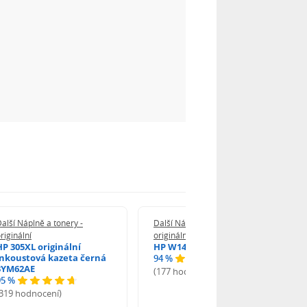
alší Náplně a tonery -
Další Náplně a tonery -
riginální
originální
HP 305XL originální
HP W1420A - originální
inkoustová kazeta černá
94 %
3YM62AE
(177 hodnocení)
95 %
(319 hodnocení)