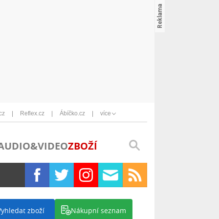
cz
Reflex.cz
Ábíčko.cz
více
AUDIO&VIDEO
ZBOŽÍ
Vyhledat zboží
Nákupní seznam