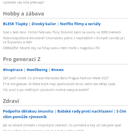
výsledek vás mile překvapí!
Hobby a zábava
BLESK Tlapky
Divoký kačer
Netflix filmy a seriály
Sraz v šest ráno. Vrchol festivalu Tóny Dolomit zazní za úsvitu ve 3000 metrech
Nízkorozpočtová dovolená? Chorvatsko jedno z nejdražších v Evropě! Levněji je i
ve Švýcarsku a Itálii
OBRAZEM: Modré slzy na Tchaj-wanu mění moře v magickou říši
Pro generaci Z
#inspirace
#wellbeing
#news
Září patří módě: Co přinese Mercedes-Benz Prague Fashion Week SS27
F*ck the glasses: AI Meta brýle mají zjednodušit život, zatím ale dělají opak
Víš, proč ti po mléčných výrobcích možná nebývá dobře?
Zdraví
Podpořte dětskou imunitu
Babské rady proti nachlazení
S čím
vším pomůže rýmovník
Jak se zdravě zchladit v tropických vedrech: Co pomáhá a kdy už riskujete úpal
Úpal a úžeh: Jak je poznat a jak se z nich rychle vyléčit