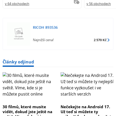
v 64 obchodech
v 56 obchodech
RICOH 893536
Nejnižší cena!
2 570 Kč
Články odjinud
30 filmů, které musíte
Nečekejte na Android 17.
vidět, dokud jste ještě na
Už teď si můžete ty