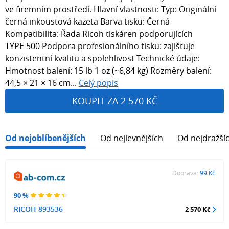
ve firemním prostředí. Hlavní vlastnosti: Typ: Originální
černá inkoustová kazeta Barva tisku: Černá
Kompatibilita: Řada Ricoh tiskáren podporujících
TYPE 500 Podpora profesionálního tisku: zajišťuje
konzistentní kvalitu a spolehlivost Technické údaje:
Hmotnost balení: 15 lb 1 oz (~6,84 kg) Rozměry balení:
44,5 × 21 × 16 cm...
Celý popis
KOUPIT ZA 2 570 KČ
Od nejoblíbenějších
Od nejlevnějších
Od nejdražší
Doprava:
99 Kč
90 %
RICOH 893536
2 570 Kč