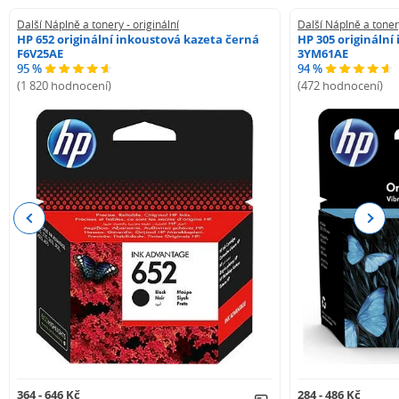
Další Náplně a tonery - originální
Další Náplně a tonery
HP 652 originální inkoustová kazeta černá
HP 305 originální
F6V25AE
3YM61AE
95 %
94 %
(1 820 hodnocení)
(472 hodnocení)
Previous
Next
364 - 646 Kč
284 - 486 Kč