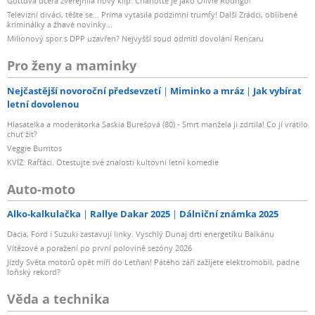
Gottova dcera zveřejnila nový klip: Charlotte je jako Olivie Rodrigo!
Televizní diváci, těšte se... Prima vytasila podzimní trumfy! Další Zrádci, oblíbené
kriminálky a žhavé novinky...
Milionový spor s DPP uzavřen? Nejvyšší soud odmítl dovolání Rencaru
Pro ženy a maminky
Nejčastější novoroční předsevzetí
Miminko a mráz
Jak vybírat
letní dovolenou
Hlasatelka a moderátorka Saskia Burešová (80) - Smrt manžela ji zdrtila! Co jí vrátilo
chuť žít?
Veggie Burritos
KVÍZ: Rafťáci. Otestujte své znalosti kultovní letní komedie
Auto-moto
Alko-kalkulačka
Rallye Dakar 2025
Dálniční známka 2025
Dacia, Ford i Suzuki zastavují linky. Vyschlý Dunaj drtí energetiku Balkánu
Vítězové a poražení po první polovině sezóny 2026
Jízdy Světa motorů opět míří do Letňan! Pátého září zažijete elektromobil, padne
loňský rekord?
Věda a technika