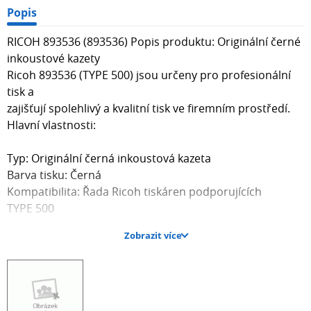
Popis
RICOH 893536 (893536) Popis produktu: Originální černé
inkoustové kazety
Ricoh 893536 (TYPE 500) jsou určeny pro profesionální
tisk a
zajišťují spolehlivý a kvalitní tisk ve firemním prostředí.
Hlavní vlastnosti:
Typ: Originální černá inkoustová kazeta
Barva tisku: Černá
Kompatibilita: Řada Ricoh tiskáren podporujících
TYPE 500
Podpora profesionálního tisku: zajišťuje konzistentní
Zobrazit více
kvalitu a spolehlivost
Technické údaje:
Hmotnost balení: 15 lb 1 oz (~6,84 kg)