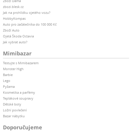
Zboží Dáma
zbozi.blesk.cz
Jak na prohlídku ojetého vozu?
HobbyKompas
Auto pro začátečníka do 100 000 Kč
Zboží Auto
Ojetá Škoda Octavia
Jak vybrat auto?
Mimibazar
Testujte s Mimibazarem
Monster High
Barbie
Lego
Pyžama
Kosmetika a parfémy
Teplákové soupravy
Dětské boty
Ložní povlečení
Bazar nábytku
Doporučujeme