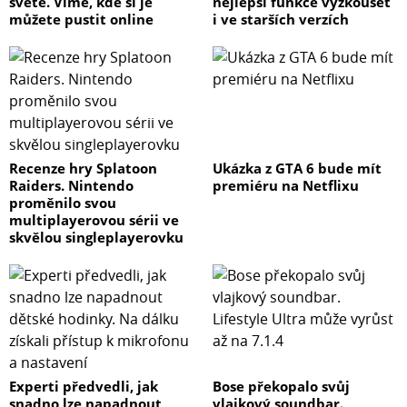
světě. Víme, kde si je
nejlepší funkce vyzkoušet
můžete pustit online
i ve starších verzích
Recenze hry Splatoon
Ukázka z GTA 6 bude mít
Raiders. Nintendo
premiéru na Netflixu
proměnilo svou
multiplayerovou sérii ve
skvělou singleplayerovku
Experti předvedli, jak
Bose překopalo svůj
snadno lze napadnout
vlajkový soundbar.