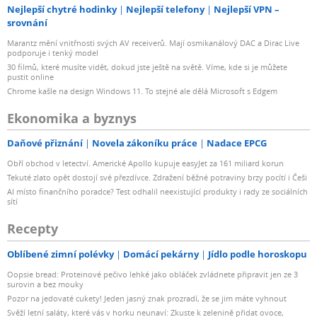
Nejlepší chytré hodinky
Nejlepší telefony
Nejlepší VPN –
srovnání
Marantz mění vnitřnosti svých AV receiverů. Mají osmikanálový DAC a Dirac Live
podporuje i tenký model
30 filmů, které musíte vidět, dokud jste ještě na světě. Víme, kde si je můžete
pustit online
Chrome kašle na design Windows 11. To stejné ale dělá Microsoft s Edgem
Ekonomika a byznys
Daňové přiznání
Novela zákoníku práce
Nadace EPCG
Obří obchod v letectví. Americké Apollo kupuje easyJet za 161 miliard korun
Tekuté zlato opět dostojí své přezdívce. Zdražení běžné potraviny brzy pocítí i Češi
AI místo finančního poradce? Test odhalil neexistující produkty i rady ze sociálních
sítí
Recepty
Oblíbené zimní polévky
Domácí pekárny
Jídlo podle horoskopu
Oopsie bread: Proteinové pečivo lehké jako obláček zvládnete připravit jen ze 3
surovin a bez mouky
Pozor na jedovaté cukety! Jeden jasný znak prozradí, že se jim máte vyhnout
Svěží letní saláty, které vás v horku neunaví: Zkuste k zelenině přidat ovoce,