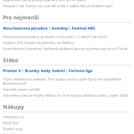
Parazité v nás: Kterým se u nás líbí a kde v našem těle je můžeme najít?
Pro nejmenší
Mourissonova poradna
Komiksy
Festival ABC
Mourrisonova poradna: Je zdravé si čistit pleť v 11 letech? Jak na to?
Ukázka z GTA 6 bude mít premiéru na Netflixu
Forza Horizon 6 (recenze): Oblíbené arkádové závody se přesouvají do ulic Tokia!
Video
Prostor X
Branky, body, kokoti
Fortuna liga
Tvůrci StarDance o změnách: Proč budou porotci opět čtyři a čím přesvědčila
Burkiewiczová?
František Laurin pohřeb
Ochmelka vylezl ve Frýdku-Místku na 15 m vysokou lezeckou stěnu. (srpen 2026)
Nákupy
hledejceny.cz
Zboží Živě
Osobní vozy