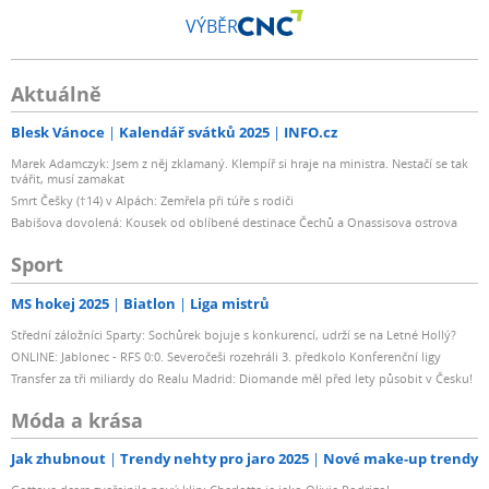
VÝBĚR
Aktuálně
Blesk Vánoce
Kalendář svátků 2025
INFO.cz
Marek Adamczyk: Jsem z něj zklamaný. Klempíř si hraje na ministra. Nestačí se tak
tvářit, musí zamakat
Smrt Češky (†14) v Alpách: Zemřela při túře s rodiči
Babišova dovolená: Kousek od oblíbené destinace Čechů a Onassisova ostrova
Sport
MS hokej 2025
Biatlon
Liga mistrů
Střední záložníci Sparty: Sochůrek bojuje s konkurencí, udrží se na Letné Hollý?
ONLINE: Jablonec - RFS 0:0. Severočeši rozehráli 3. předkolo Konferenční ligy
Transfer za tři miliardy do Realu Madrid: Diomande měl před lety působit v Česku!
Móda a krása
Jak zhubnout
Trendy nehty pro jaro 2025
Nové make-up trendy