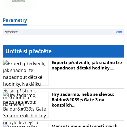
Rozměry balení: 44,5 × 21 × 16 cm (d × š
× v)
Parametry
Výrobce
Ricoh
Určitě si přečtěte
Experti předvedli, jak snadno lze
napadnout dětské hodinky....
Hry zadarmo, nebo se slevou:
Baldur&#039;s Gate 3 na
konzolích...
Marantz mění vnitřnosti svých