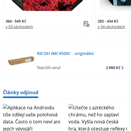
364 - 545 Kč
282 - 434 Kč
v 63 obchodech
v 54 obchodech
RICOH IMC4500C - originální
Nejnižší cena!
2 960 Kč
Články odjinud