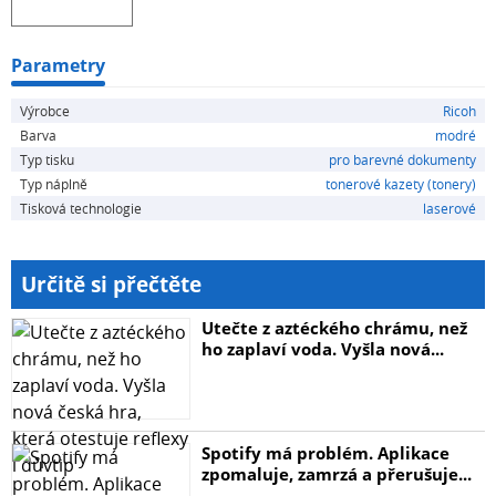
Parametry
Výrobce
Ricoh
Barva
modré
Typ tisku
pro barevné dokumenty
Typ náplně
tonerové kazety (tonery)
Tisková technologie
laserové
Určitě si přečtěte
Utečte z aztéckého chrámu, než
ho zaplaví voda. Vyšla nová...
Spotify má problém. Aplikace
zpomaluje, zamrzá a přerušuje...