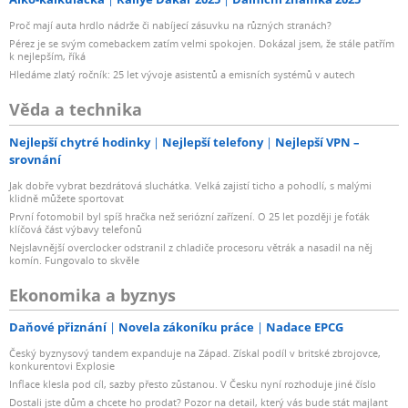
Proč mají auta hrdlo nádrže či nabíjecí zásuvku na různých stranách?
Pérez je se svým comebackem zatím velmi spokojen. Dokázal jsem, že stále patřím
k nejlepším, říká
Hledáme zlatý ročník: 25 let vývoje asistentů a emisních systémů v autech
Věda a technika
Nejlepší chytré hodinky
Nejlepší telefony
Nejlepší VPN –
srovnání
Jak dobře vybrat bezdrátová sluchátka. Velká zajistí ticho a pohodlí, s malými
klidně můžete sportovat
První fotomobil byl spíš hračka než seriózní zařízení. O 25 let později je foťák
klíčová část výbavy telefonů
Nejslavnější overclocker odstranil z chladiče procesoru větrák a nasadil na něj
komín. Fungovalo to skvěle
Ekonomika a byznys
Daňové přiznání
Novela zákoníku práce
Nadace EPCG
Český byznysový tandem expanduje na Západ. Získal podíl v britské zbrojovce,
konkurentovi Explosie
Inflace klesla pod cíl, sazby přesto zůstanou. V Česku nyní rozhoduje jiné číslo
Dostali jste dům a chcete ho prodat? Pozor na detail, který vás bude stát majlant