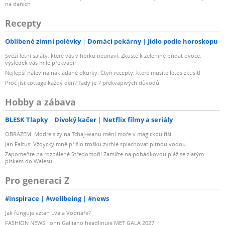
na daních
Recepty
Oblíbené zimní polévky
Domácí pekárny
Jídlo podle horoskopu
Svěží letní saláty, které vás v horku neunaví: Zkuste k zelenině přidat ovoce,
výsledek vás mile překvapí!
Nejlepší nálev na nakládané okurky: Čtyři recepty, které musíte letos zkusit!
Proč jíst cottage každý den? Tady je 7 překvapivých důvodů
Hobby a zábava
BLESK Tlapky
Divoký kačer
Netflix filmy a seriály
OBRAZEM: Modré slzy na Tchaj-wanu mění moře v magickou říši
Jan Faltus: Vždycky mně přišlo trošku zvrhlé splachovat pitnou vodou
Zapomeňte na rozpálené Středomoří! Zamiřte na pohádkovou pláž se zlatým
pískem do Walesu
Pro generaci Z
#inspirace
#wellbeing
#news
Jak funguje vztah Lva a Vodnáře?
FASHION NEWS: John Galliano headlinuje MET GALA 2027