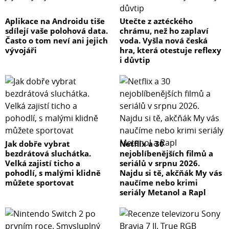
Aplikace na Androidu tiše
Utečte z aztéckého
sdílejí vaše polohová data.
chrámu, než ho zaplaví
Často o tom neví ani jejich
voda. Vyšla nová česká
vývojáři
hra, která otestuje reflexy
i důvtip
Jak dobře vybrat
Netflix a 30
bezdrátová sluchátka.
nejoblíbenějších filmů a
Velká zajistí ticho a
seriálů v srpnu 2026.
pohodlí, s malými klidně
Najdu si tě, akčňák My vás
můžete sportovat
naučíme nebo krimi
seriály Metanol a Rapl