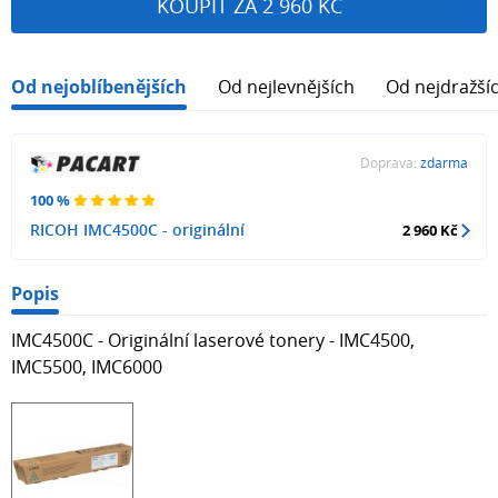
KOUPIT ZA 2 960 KČ
Od nejoblíbenějších
Od nejlevnějších
Od nejdražší
Doprava:
zdarma
100 %
RICOH IMC4500C - originální
2 960 Kč
Popis
IMC4500C - Originální laserové tonery - IMC4500,
IMC5500, IMC6000