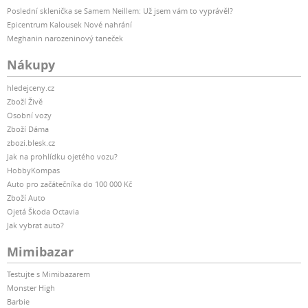
Poslední sklenička se Samem Neillem: Už jsem vám to vyprávěl?
Epicentrum Kalousek Nové nahrání
Meghanin narozeninový taneček
Nákupy
hledejceny.cz
Zboží Živě
Osobní vozy
Zboží Dáma
zbozi.blesk.cz
Jak na prohlídku ojetého vozu?
HobbyKompas
Auto pro začátečníka do 100 000 Kč
Zboží Auto
Ojetá Škoda Octavia
Jak vybrat auto?
Mimibazar
Testujte s Mimibazarem
Monster High
Barbie