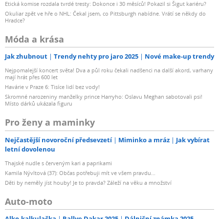
Etická komise rozdala tvrdé tresty: Dokonce i 30 měsíců! Pokazil si Šigut kariéru?
Okuliar zpět ve hře o NHL: Čekal jsem, co Pittsburgh nabídne. Vrátí se někdy do
Hradce?
Móda a krása
Jak zhubnout
Trendy nehty pro jaro 2025
Nové make-up trendy
Nejpomalejší koncert světa! Dva a půl roku čekali nadšenci na další akord, varhany
mají hrát přes 600 let
Havárie v Praze 6: Tisíce lidí bez vody!
Skromné narozeniny manželky prince Harryho: Oslavu Meghan sabotovali psi!
Místo dárků ukázala figuru
Pro ženy a maminky
Nejčastější novoroční předsevzetí
Miminko a mráz
Jak vybírat
letní dovolenou
Thajské nudle s červeným kari a paprikami
Kamila Nývltová (37): Občas potřebuji mít ve všem pravdu...
Děti by neměly jíst houby! Je to pravda? Záleží na věku a množství
Auto-moto
Alko-kalkulačka
Rallye Dakar 2025
Dálniční známka 2025