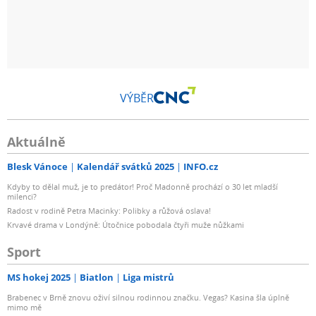
VÝBĚR
Aktuálně
Blesk Vánoce
Kalendář svátků 2025
INFO.cz
Kdyby to dělal muž, je to predátor! Proč Madonně prochází o 30 let mladší
milenci?
Radost v rodině Petra Macinky: Polibky a růžová oslava!
Krvavé drama v Londýně: Útočnice pobodala čtyři muže nůžkami
Sport
MS hokej 2025
Biatlon
Liga mistrů
Brabenec v Brně znovu oživí silnou rodinnou značku. Vegas? Kasina šla úplně
mimo mě