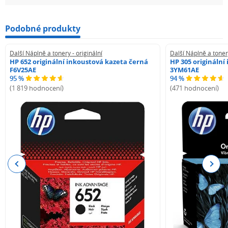
Podobné produkty
Další Náplně a tonery - originální
Další Náplně a tonery
HP 652 originální inkoustová kazeta černá
HP 305 originální
F6V25AE
3YM61AE
95 %
94 %
(1 819 hodnocení)
(471 hodnocení)
Previous
Next