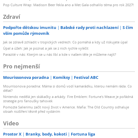
Pop Culture Wrap: Madison Beer řekla ano a Met Gala odhalilo téma pro rok 2027!
Zdraví
Podpořte dětskou imunitu
Babské rady proti nachlazení
S čím
vším pomůže rýmovník
Jak se zdravě zchladit v tropických vedrech: Co pomáhá a kdy už riskujete úpal
Úpal a úžeh: Jak je poznat a jak se z nich rychle vyléčit
Parazité v nás: Kterým se u nás líbí a kde v našem těle je můžeme najít?
Pro nejmenší
Mourissonova poradna
Komiksy
Festival ABC
Mourrisonova poradna: Máma si domů vodí kamarádku, kterou nemám ráda. Co
dělat?
Nintendo nedělá jen skákačky a arkády. Fire Emblem: Fortune's Weave je pořádná
strategie pro fanoušky tahovek
Pomozte Salierimu začít nový život v Americe. Mafia: The Old Country odhaluje
obsah rozšíření těsně před vydáním
Video
Prostor X
Branky, body, kokoti
Fortuna liga