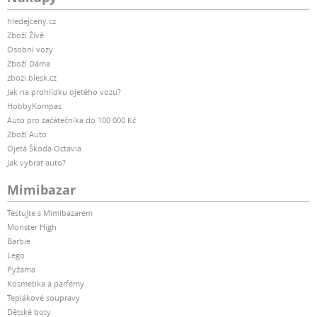
hledejceny.cz
Zboží Živě
Osobní vozy
Zboží Dáma
zbozi.blesk.cz
Jak na prohlídku ojetého vozu?
HobbyKompas
Auto pro začátečníka do 100 000 Kč
Zboží Auto
Ojetá Škoda Octavia
Jak vybrat auto?
Mimibazar
Testujte s Mimibazarem
Monster High
Barbie
Lego
Pyžama
Kosmetika a parfémy
Teplákové soupravy
Dětské boty