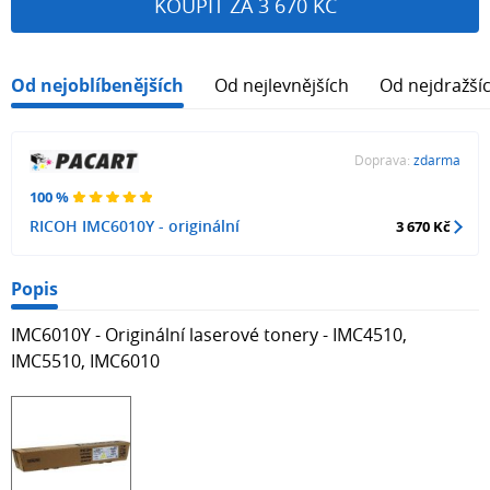
KOUPIT ZA 3 670 KČ
Od nejoblíbenějších
Od nejlevnějších
Od nejdražší
Doprava:
zdarma
100 %
RICOH IMC6010Y - originální
3 670 Kč
Popis
IMC6010Y - Originální laserové tonery - IMC4510,
IMC5510, IMC6010