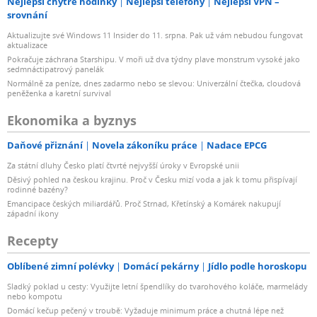
Nejlepší chytré hodinky
Nejlepší telefony
Nejlepší VPN –
srovnání
Aktualizujte své Windows 11 Insider do 11. srpna. Pak už vám nebudou fungovat
aktualizace
Pokračuje záchrana Starshipu. V moři už dva týdny plave monstrum vysoké jako
sedmnáctipatrový panelák
Normálně za peníze, dnes zadarmo nebo se slevou: Univerzální čtečka, cloudová
peněženka a karetní survival
Ekonomika a byznys
Daňové přiznání
Novela zákoníku práce
Nadace EPCG
Za státní dluhy Česko platí čtvrté nejvyšší úroky v Evropské unii
Děsivý pohled na českou krajinu. Proč v Česku mizí voda a jak k tomu přispívají
rodinné bazény?
Emancipace českých miliardářů. Proč Strnad, Křetínský a Komárek nakupují
západní ikony
Recepty
Oblíbené zimní polévky
Domácí pekárny
Jídlo podle horoskopu
Sladký poklad u cesty: Využijte letní špendlíky do tvarohového koláče, marmelády
nebo kompotu
Domácí kečup pečený v troubě: Vyžaduje minimum práce a chutná lépe než