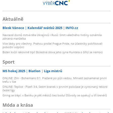
VÝBĚR
Aktuálně
Blesk Vánoce
Kalendář svátků 2025
INFO.cz
Navracel domů mrtvá těla Ukrajinců i Rusů: Smrt válečného hrdiny oznámila
zdrcená manželka
Více lásky pro všechny. Prahou prošel Prague Pride, na účastníky pokřikovali
pobožní odpůrci
Biden kvůli rakovině trpí! Bolestná slova jeho syna Huntera o šířící se nemoci
Sport
MS hokej 2025
Biatlon
Liga mistrů
ONLINE: Zlín - Bohemians 0:1. Pražané po půli vedou. Mirvald zaznamenal první
trefu v lize
ONLINE: Teplice - Plzeň 3:4. Sedm branek v prvním poločase je vyrovnaný rekord
české ligy
Gning se trápí: v Baníku je pět měsíců bez bodu! Důvody se opakují u tří trenérů
Móda a krása