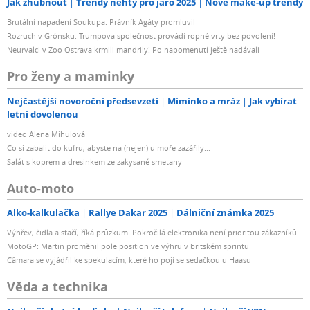
Jak zhubnout
Trendy nehty pro jaro 2025
Nové make-up trendy
Brutální napadení Soukupa. Právník Agáty promluvil
Rozruch v Grónsku: Trumpova společnost provádí ropné vrty bez povolení!
Neurvalci v Zoo Ostrava krmili mandrily! Po napomenutí ještě nadávali
Pro ženy a maminky
Nejčastější novoroční předsevzetí
Miminko a mráz
Jak vybírat
letní dovolenou
video Alena Mihulová
Co si zabalit do kufru, abyste na (nejen) u moře zazářily...
Salát s koprem a dresinkem ze zakysané smetany
Auto-moto
Alko-kalkulačka
Rallye Dakar 2025
Dálniční známka 2025
Výhřev, čidla a stačí, říká průzkum. Pokročilá elektronika není prioritou zákazníků
MotoGP: Martin proměnil pole position ve výhru v britském sprintu
Câmara se vyjádřil ke spekulacím, které ho pojí se sedačkou u Haasu
Věda a technika