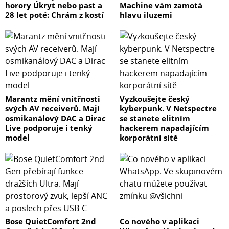
horory Úkryt nebo past a
Machine vám zamotá
28 let poté: Chrám z kostí
hlavu iluzemi
Marantz mění vnitřnosti
Vyzkoušejte český
svých AV receiverů. Mají
kyberpunk. V Netspectre
osmikanálový DAC a Dirac
se stanete elitním
Live podporuje i tenký
hackerem napadajícím
model
korporátní sítě
Bose QuietComfort 2nd
Co nového v aplikaci