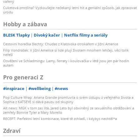
vařený
Cuketová zmrzlina? Vyzkoušejte nečekaný letní hit a geniální způsob, jak zpracovat
úrodu
Hobby a zábava
BLESK Tlapky
Divoký kačer
Netflix filmy a seriály
Cestovní horečka šlechty: Chuďas z Klatovska otrokářem v Jižní Americe
Filip Vondrášek: V Jižní Americe si lidé plují životem mnohem lehčeji, věci tolik
neřeší
Osvěžení ve Schladmingu: Lamy, ferraty i koulovačka v létě jsou jen pár hodin
autem
Pro generaci Z
#inspirace
#wellbeing
#news
Pop Culture Wrap: Ariana Grande promluvila o svém ústupu z veřejného života a
Sophia z KATSEYE si dává pauzu od skupiny
Alt news: MGK v tom zas lítá, Jared Leto byl obviněný ze sexuálního obtěžování a
zemřely Bonnie Tyler a Mary Morello
RECEPT: Perfektní letní kombinace, které tě zchladí, i kdybys nechtěl*a
Zdraví