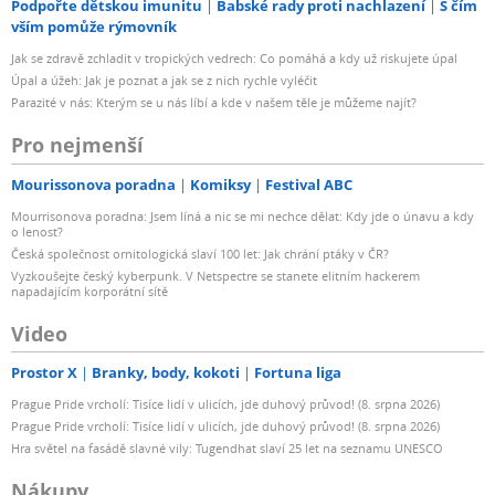
Podpořte dětskou imunitu
Babské rady proti nachlazení
S čím
vším pomůže rýmovník
Jak se zdravě zchladit v tropických vedrech: Co pomáhá a kdy už riskujete úpal
Úpal a úžeh: Jak je poznat a jak se z nich rychle vyléčit
Parazité v nás: Kterým se u nás líbí a kde v našem těle je můžeme najít?
Pro nejmenší
Mourissonova poradna
Komiksy
Festival ABC
Mourrisonova poradna: Jsem líná a nic se mi nechce dělat: Kdy jde o únavu a kdy
o lenost?
Česká společnost ornitologická slaví 100 let: Jak chrání ptáky v ČR?
Vyzkoušejte český kyberpunk. V Netspectre se stanete elitním hackerem
napadajícím korporátní sítě
Video
Prostor X
Branky, body, kokoti
Fortuna liga
Prague Pride vrcholí: Tisíce lidí v ulicích, jde duhový průvod! (8. srpna 2026)
Prague Pride vrcholí: Tisíce lidí v ulicích, jde duhový průvod! (8. srpna 2026)
Hra světel na fasádě slavné vily: Tugendhat slaví 25 let na seznamu UNESCO
Nákupy