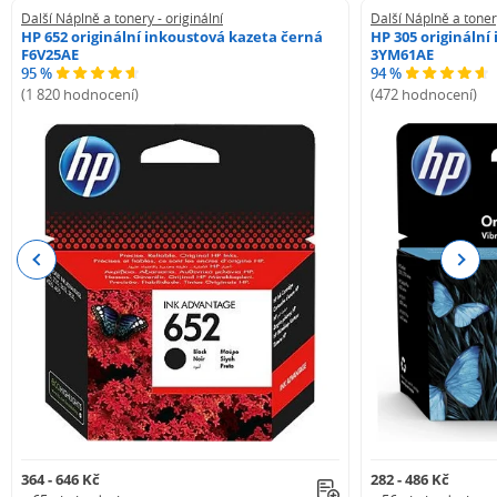
Další Náplně a tonery - originální
Další Náplně a tonery
HP 652 originální inkoustová kazeta černá
HP 305 originální
F6V25AE
3YM61AE
95 %
94 %
(1 820 hodnocení)
(472 hodnocení)
Previous
Next
364 - 646 Kč
282 - 486 Kč