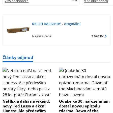
v 65 obchodech
v 56 obchodech
RICOH IMC6010Y - originální
Nejnižší cena!
3 670 Kč
Články odjinud
Netflix a další na víkend:
Quake ke 30. narozeninám
nový Ted Lasso a akční
dostal novou epizodu
Lioness. Ale především
zdarma. Dawn of the