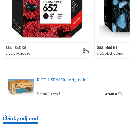
364 - 646 Kč
282 - 486 Kč
v 65 obchodech
v 56 obchodech
RICOH SP4100 - originální
Nejnižší cena!
4 940 Kč
Články odjinud