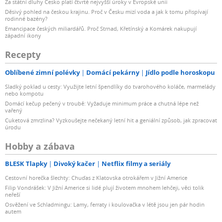
Za státní dluhy Česko platí čtvrté nejvyšší úroky v Evropské unii
Děsivý pohled na českou krajinu. Proč v Česku mizí voda a jak k tomu přispívají
rodinné bazény?
Emancipace českých miliardářů. Proč Strnad, Křetínský a Komárek nakupují
západní ikony
Recepty
Oblíbené zimní polévky
Domácí pekárny
Jídlo podle horoskopu
Sladký poklad u cesty: Využijte letní špendlíky do tvarohového koláče, marmelády
nebo kompotu
Domácí kečup pečený v troubě: Vyžaduje minimum práce a chutná lépe než
vařený
Cuketová zmrzlina? Vyzkoušejte nečekaný letní hit a geniální způsob, jak zpracovat
úrodu
Hobby a zábava
BLESK Tlapky
Divoký kačer
Netflix filmy a seriály
Cestovní horečka šlechty: Chuďas z Klatovska otrokářem v Jižní Americe
Filip Vondrášek: V Jižní Americe si lidé plují životem mnohem lehčeji, věci tolik
neřeší
Osvěžení ve Schladmingu: Lamy, ferraty i koulovačka v létě jsou jen pár hodin
autem