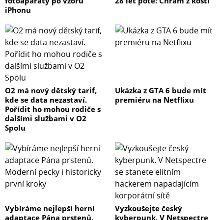
fotoaparáty po vzoru
28 let poté: Chrám z kostí
iPhonu
O2 má nový dětský tarif,
Ukázka z GTA 6 bude mít
kde se data nezastaví.
premiéru na Netflixu
Pořídit ho mohou rodiče s
dalšími službami v O2
Spolu
Vybíráme nejlepší herní
Vyzkoušejte český
adaptace Pána prstenů.
kyberpunk. V Netspectre