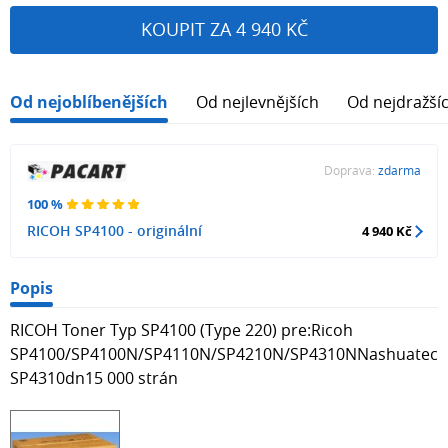
KOUPIT ZA 4 940 KČ
Od nejoblíbenějších
Od nejlevnějších
Od nejdražší
Doprava:
zdarma
100 %
RICOH SP4100 - originální
4 940 Kč
Popis
RICOH Toner Typ SP4100 (Type 220) pre:Ricoh
SP4100/SP4100N/SP4110N/SP4210N/SP4310NNashuatec
SP4310dn15 000 strán