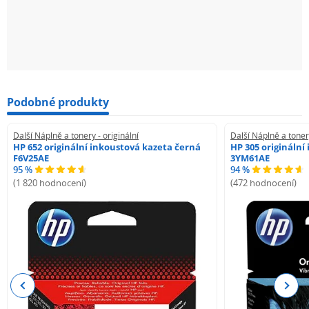
Podobné produkty
Další Náplně a tonery - originální
Další Náplně a tonery
HP 652 originální inkoustová kazeta černá
HP 305 originální
F6V25AE
3YM61AE
95 %
94 %
(1 820 hodnocení)
(472 hodnocení)
Previous
Next