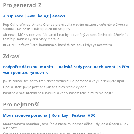
Pro generaci Z
#inspirace
#wellbeing
#news
Pop Culture Wrap: Ariana Grande promluvila o svém ústupu z veřejného života a
Sophia z KATSEYE si dává pauzu od skupiny
Alt news: MGK v tom zas lítá, Jared Leto byl obviněný ze sexuálního obtěžování a
zemřely Bonnie Tyler a Mary Morello
RECEPT: Perfektní letní kombinace, které tě zchladí, i kdybys nechtěl*a
Zdraví
Podpořte dětskou imunitu
Babské rady proti nachlazení
S čím
vším pomůže rýmovník
Jak se zdravě zchladit v tropických vedrech: Co pomáhá a kdy už riskujete úpal
Úpal a úžeh: Jak je poznat a jak se z nich rychle vyléčit
Parazité v nás: Kterým se u nás líbí a kde v našem těle je můžeme najít?
Pro nejmenší
Mourissonova poradna
Komiksy
Festival ABC
Mourrisonova poradna: Jsem líná a nic se mi nechce dělat: Kdy jde o únavu a kdy
o lenost?
Česká společnost ornitologická slaví 100 let: Jak chrání ptáky v ČR?