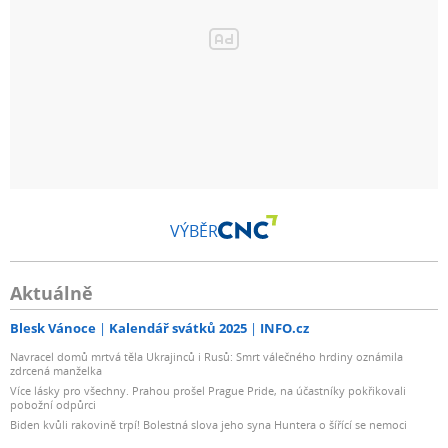
VÝBĚR
Aktuálně
Blesk Vánoce
Kalendář svátků 2025
INFO.cz
Navracel domů mrtvá těla Ukrajinců i Rusů: Smrt válečného hrdiny oznámila
zdrcená manželka
Více lásky pro všechny. Prahou prošel Prague Pride, na účastníky pokřikovali
pobožní odpůrci
Biden kvůli rakovině trpí! Bolestná slova jeho syna Huntera o šířící se nemoci