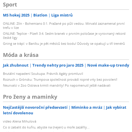
Sport
MS hokej 2025
Biatlon
Liga mistrů
ONLINE: Zlín - Bohemians 0:1. Pražané po půli vedou. Mirvald zaznamenal první
trefu v lize
ONLINE: Teplice - Plzeň 3:4. Sedm branek v prvním poločase je vyrovnaný rekord
české ligy
Gning se trápí: v Baníku je pět měsíců bez bodu! Důvody se opakují u tří trenérů
Móda a krása
Jak zhubnout
Trendy nehty pro jaro 2025
Nové make-up trendy
Brutální napadení Soukupa. Právník Agáty promluvil
Rozruch v Grónsku: Trumpova společnost provádí ropné vrty bez povolení!
Neurvalci v Zoo Ostrava krmili mandrily! Po napomenutí ještě nadávali
Pro ženy a maminky
Nejčastější novoroční předsevzetí
Miminko a mráz
Jak vybírat
letní dovolenou
video Alena Mihulová
Co si zabalit do kufru, abyste na (nejen) u moře zazářily...