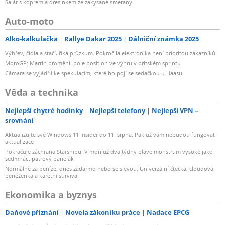
Salát s koprem a dresinkem ze zakysané smetany
Auto-moto
Alko-kalkulačka
Rallye Dakar 2025
Dálniční známka 2025
Výhřev, čidla a stačí, říká průzkum. Pokročilá elektronika není prioritou zákazníků
MotoGP: Martin proměnil pole position ve výhru v britském sprintu
Câmara se vyjádřil ke spekulacím, které ho pojí se sedačkou u Haasu
Věda a technika
Nejlepší chytré hodinky
Nejlepší telefony
Nejlepší VPN –
srovnání
Aktualizujte své Windows 11 Insider do 11. srpna. Pak už vám nebudou fungovat
aktualizace
Pokračuje záchrana Starshipu. V moři už dva týdny plave monstrum vysoké jako
sedmnáctipatrový panelák
Normálně za peníze, dnes zadarmo nebo se slevou: Univerzální čtečka, cloudová
peněženka a karetní survival
Ekonomika a byznys
Daňové přiznání
Novela zákoníku práce
Nadace EPCG