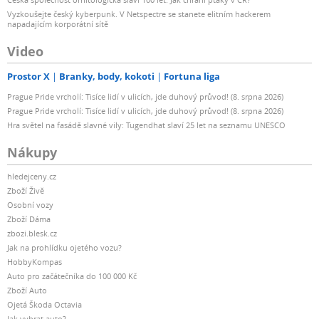
Vyzkoušejte český kyberpunk. V Netspectre se stanete elitním hackerem
napadajícím korporátní sítě
Video
Prostor X
Branky, body, kokoti
Fortuna liga
Prague Pride vrcholí: Tisíce lidí v ulicích, jde duhový průvod! (8. srpna 2026)
Prague Pride vrcholí: Tisíce lidí v ulicích, jde duhový průvod! (8. srpna 2026)
Hra světel na fasádě slavné vily: Tugendhat slaví 25 let na seznamu UNESCO
Nákupy
hledejceny.cz
Zboží Živě
Osobní vozy
Zboží Dáma
zbozi.blesk.cz
Jak na prohlídku ojetého vozu?
HobbyKompas
Auto pro začátečníka do 100 000 Kč
Zboží Auto
Ojetá Škoda Octavia
Jak vybrat auto?