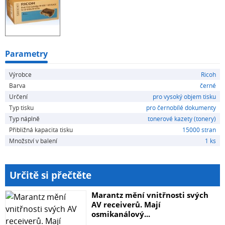
Parametry
Výrobce
Ricoh
Barva
černé
Určení
pro vysoký objem tisku
Typ tisku
pro černobílé dokumenty
Typ náplně
tonerové kazety (tonery)
Přibližná kapacita tisku
15000 stran
Množství v balení
1 ks
Určitě si přečtěte
Marantz mění vnitřnosti svých
AV receiverů. Mají
osmikanálový...