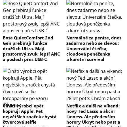
Bose QuietComfort 2nd
Normálně za peníze, dnes
Gen přebírají funkce
zadarmo nebo se slevou:
dražších Ultra. Mají
Univerzální čtečka,
prostorový zvuk, lepší ANC
cloudová peněženka
a poslech přes USB-C
a karetní survival
Čínští výrobci opět
Netflix a další na víkend:
kopírují Apple. Pět
nový Ted Lasso a akční
největších značek chystá
Lioness. Ale především
čtvercové selfie
horory Úkryt nebo past a