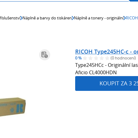
říslušenství
Náplně a barvy do tiskáren
Náplně a tonery - originální
RICOH 
RICOH Type245HC-c - or
0 %
(0 hodnocení)
Type245HCc - Originální la
Aficio CL4000HDN
KOUPIT ZA 3 2