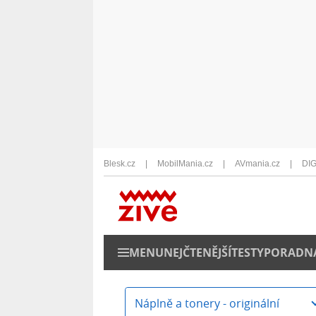
Blesk.cz
MobilMania.cz
AVmania.cz
DIG
MENU
NEJČTENĚJŠÍ
TESTY
PORADN
Náplně a tonery - originální