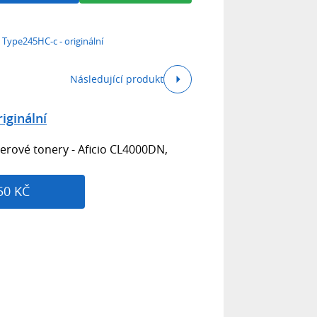
Type245HC-c - originální
Následující produkt
iginální
serové tonery - Aficio CL4000DN,
50 KČ