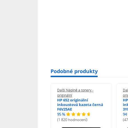
Podobné produkty
 Náplně a tonery -
Další Náplně a tonery -
Dal
nální
originální
ori
her TNB023 -
HP 652 originální
HP
inální
inkoustová kazeta černá
in
F6V25AE
3Y
95 %
94
hodnocení)
(1 820 hodnocení)
(4