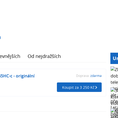
1
evnějších
Od nejdražších
Ur
HC-c - originální
Doprava:
zdarma
Koupit za 3 250 Kč