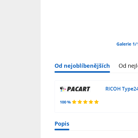
Galerie 1/
Od nejoblíbenějších
Od nejl
RICOH Type245
100 %
Popis