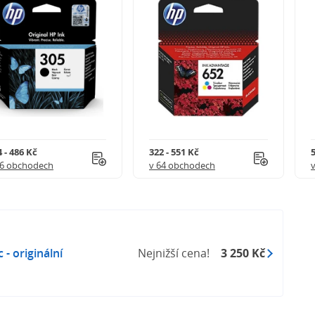
 - 486 Kč
322 - 551 Kč
5
56 obchodech
v 64 obchodech
- originální
Nejnižší cena!
3 250 Kč