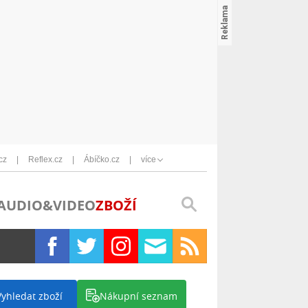
cz
Reflex.cz
Ábíčko.cz
více
AUDIO&VIDEO
ZBOŽÍ
Vyhledat zboží
Nákupní seznam