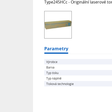
Type245HCc - Originální laserové to
Parametry
Výrobce
Barva
Typ tisku
Typ náplně
Tisková technologie