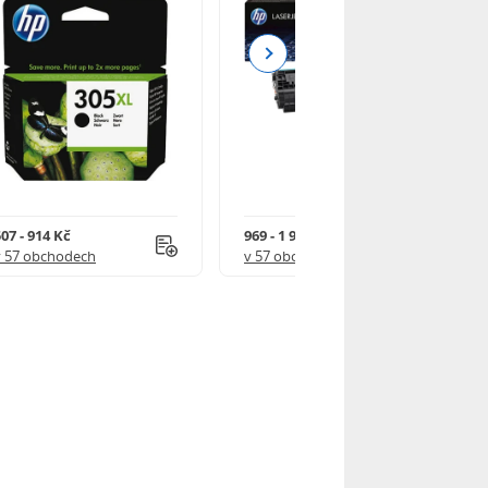
Next
07 - 914 Kč
969 - 1 918 Kč
v 57 obchodech
v 57 obchodech