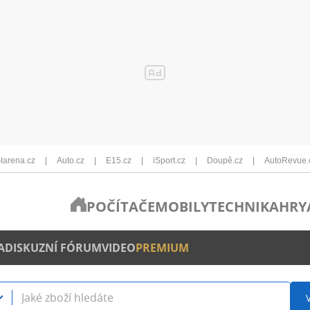
Iarena.cz
Auto.cz
E15.cz
iSport.cz
Doupě.cz
AutoRevue.
POČÍTAČE
MOBILY
TECHNIKA
HRY
A
DISKUZNÍ FÓRUM
VIDEO
PREMIUM