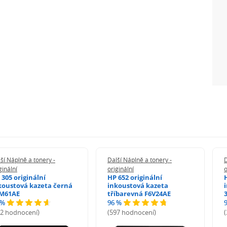
ší Náplně a tonery -
Další Náplně a tonery -
D
ginální
originální
o
 305 originální
HP 652 originální
koustová kazeta černá
inkoustová kazeta
M61AE
tříbarevná F6V24AE
 %
96 %
72 hodnocení)
(597 hodnocení)