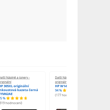
alší Náplně a tonery -
Další Náplně a tonery -
riginální
originální
HP 305XL originální
HP W1420A - originální
inkoustová kazeta černá
94 %
3YM62AE
(177 hodnocení)
95 %
(319 hodnocení)