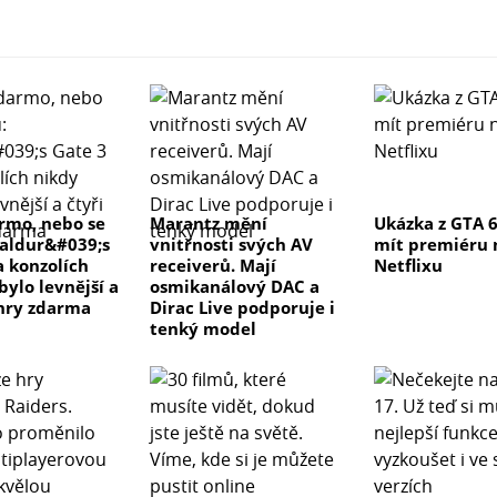
rmo, nebo se
Marantz mění
Ukázka z GTA 
Baldur&#039;s
vnitřnosti svých AV
mít premiéru 
a konzolích
receiverů. Mají
Netflixu
bylo levnější a
osmikanálový DAC a
 hry zdarma
Dirac Live podporuje i
tenký model