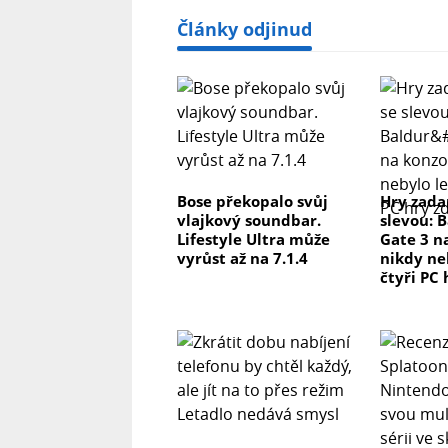
Články odjinud
Bose překopalo svůj
Hry zada
vlajkový soundbar.
slevou: 
Lifestyle Ultra může
Gate 3 n
vyrůst až na 7.1.4
nikdy ne
čtyři PC