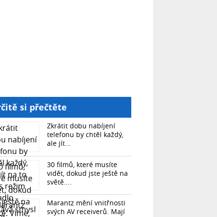
čitě si přečtěte
Zkrátit dobu nabíjení
telefonu by chtěl každý,
ale jít...
30 filmů, které musíte
vidět, dokud jste ještě na
světě....
Marantz mění vnitřnosti
svých AV receiverů. Mají