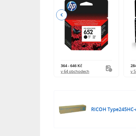
Previous
 901 Kč
364 - 646 Kč
284
 obchodech
v 64 obchodech
v 
RICOH Type245HC-c 