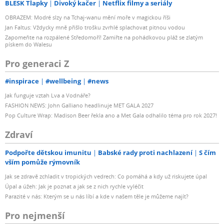
BLESK Tlapky
Divoký kačer
Netflix filmy a seriály
OBRAZEM: Modré slzy na Tchaj-wanu mění moře v magickou říši
Jan Faltus: Vždycky mně přišlo trošku zvrhlé splachovat pitnou vodou
Zapomeňte na rozpálené Středomoří! Zamiřte na pohádkovou pláž se zlatým
pískem do Walesu
Pro generaci Z
#inspirace
#wellbeing
#news
Jak funguje vztah Lva a Vodnáře?
FASHION NEWS: John Galliano headlinuje MET GALA 2027
Pop Culture Wrap: Madison Beer řekla ano a Met Gala odhalilo téma pro rok 2027!
Zdraví
Podpořte dětskou imunitu
Babské rady proti nachlazení
S čím
vším pomůže rýmovník
Jak se zdravě zchladit v tropických vedrech: Co pomáhá a kdy už riskujete úpal
Úpal a úžeh: Jak je poznat a jak se z nich rychle vyléčit
Parazité v nás: Kterým se u nás líbí a kde v našem těle je můžeme najít?
Pro nejmenší