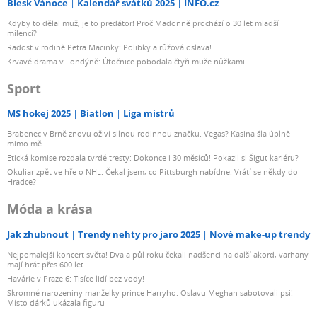
Blesk Vánoce
Kalendář svátků 2025
INFO.cz
Kdyby to dělal muž, je to predátor! Proč Madonně prochází o 30 let mladší
milenci?
Radost v rodině Petra Macinky: Polibky a růžová oslava!
Krvavé drama v Londýně: Útočnice pobodala čtyři muže nůžkami
Sport
MS hokej 2025
Biatlon
Liga mistrů
Brabenec v Brně znovu oživí silnou rodinnou značku. Vegas? Kasina šla úplně
mimo mě
Etická komise rozdala tvrdé tresty: Dokonce i 30 měsíců! Pokazil si Šigut kariéru?
Okuliar zpět ve hře o NHL: Čekal jsem, co Pittsburgh nabídne. Vrátí se někdy do
Hradce?
Móda a krása
Jak zhubnout
Trendy nehty pro jaro 2025
Nové make-up trendy
Nejpomalejší koncert světa! Dva a půl roku čekali nadšenci na další akord, varhany
mají hrát přes 600 let
Havárie v Praze 6: Tisíce lidí bez vody!
Skromné narozeniny manželky prince Harryho: Oslavu Meghan sabotovali psi!
Místo dárků ukázala figuru