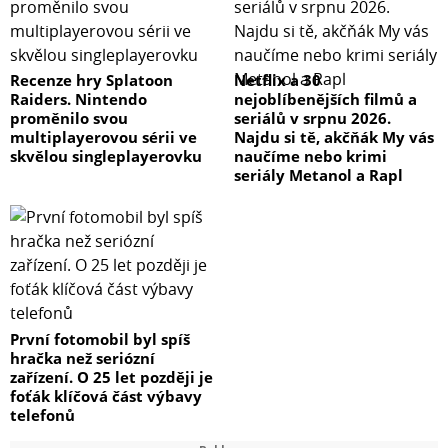
Recenze hry Splatoon
Netflix a 30
Raiders. Nintendo
nejoblíbenějších filmů a
proměnilo svou
seriálů v srpnu 2026.
multiplayerovou sérii ve
Najdu si tě, akčňák My vás
skvělou singleplayerovku
naučíme nebo krimi
seriály Metanol a Rapl
První fotomobil byl spíš
hračka než seriózní
zařízení. O 25 let později je
foťák klíčová část výbavy
telefonů