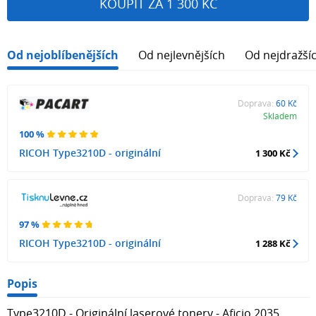
KOUPIT ZA 1 300 KČ
Od nejoblíbenějších
Od nejlevnějších
Od nejdražší
Doprava:
60 Kč
Skladem
100 %
RICOH Type3210D - originální
1 300 Kč
Doprava:
79 Kč
97 %
RICOH Type3210D - originální
1 288 Kč
Popis
Type3210D - Originální laserové tonery - Aficio 2035,