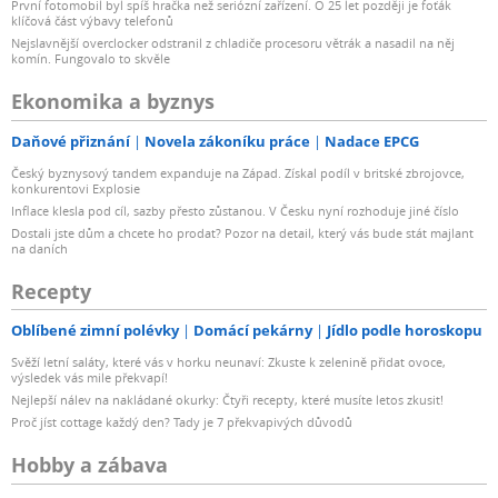
První fotomobil byl spíš hračka než seriózní zařízení. O 25 let později je foťák
klíčová část výbavy telefonů
Nejslavnější overclocker odstranil z chladiče procesoru větrák a nasadil na něj
komín. Fungovalo to skvěle
Ekonomika a byznys
Daňové přiznání
Novela zákoníku práce
Nadace EPCG
Český byznysový tandem expanduje na Západ. Získal podíl v britské zbrojovce,
konkurentovi Explosie
Inflace klesla pod cíl, sazby přesto zůstanou. V Česku nyní rozhoduje jiné číslo
Dostali jste dům a chcete ho prodat? Pozor na detail, který vás bude stát majlant
na daních
Recepty
Oblíbené zimní polévky
Domácí pekárny
Jídlo podle horoskopu
Svěží letní saláty, které vás v horku neunaví: Zkuste k zelenině přidat ovoce,
výsledek vás mile překvapí!
Nejlepší nálev na nakládané okurky: Čtyři recepty, které musíte letos zkusit!
Proč jíst cottage každý den? Tady je 7 překvapivých důvodů
Hobby a zábava