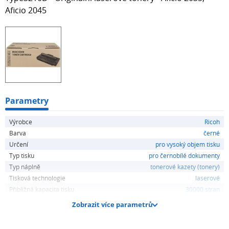
Aficio 2045
Parametry
Výrobce
Ricoh
Barva
černé
Určení
pro vysoký objem tisku
Typ tisku
pro černobílé dokumenty
Typ náplně
tonerové kazety (tonery)
Tisková technologie
laserové
Přibližná kapacita tisku
30000 stran
Zobrazit více parametrů