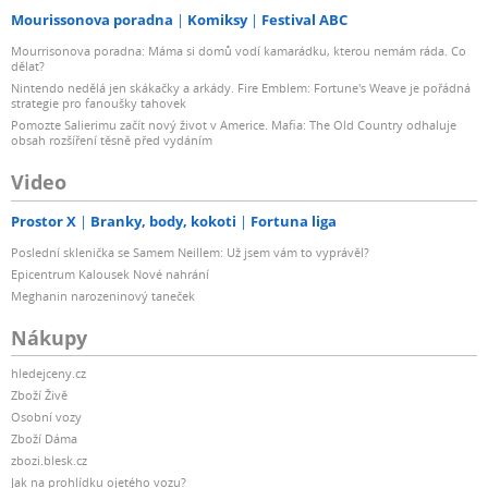
Mourissonova poradna
Komiksy
Festival ABC
Mourrisonova poradna: Máma si domů vodí kamarádku, kterou nemám ráda. Co
dělat?
Nintendo nedělá jen skákačky a arkády. Fire Emblem: Fortune's Weave je pořádná
strategie pro fanoušky tahovek
Pomozte Salierimu začít nový život v Americe. Mafia: The Old Country odhaluje
obsah rozšíření těsně před vydáním
Video
Prostor X
Branky, body, kokoti
Fortuna liga
Poslední sklenička se Samem Neillem: Už jsem vám to vyprávěl?
Epicentrum Kalousek Nové nahrání
Meghanin narozeninový taneček
Nákupy
hledejceny.cz
Zboží Živě
Osobní vozy
Zboží Dáma
zbozi.blesk.cz
Jak na prohlídku ojetého vozu?