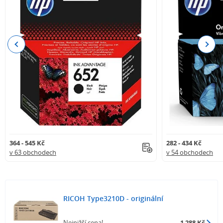
Previous
Next
364 - 545 Kč
282 - 434 Kč
v 63 obchodech
v 54 obchodech
RICOH Type3210D - originální
Nejnižší cena!
1 288 Kč