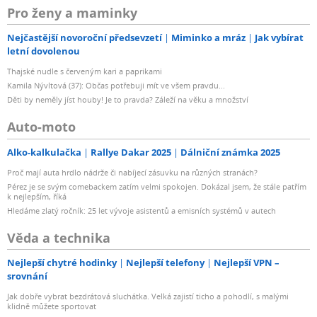
Pro ženy a maminky
Nejčastější novoroční předsevzetí
Miminko a mráz
Jak vybírat
letní dovolenou
Thajské nudle s červeným kari a paprikami
Kamila Nývltová (37): Občas potřebuji mít ve všem pravdu...
Děti by neměly jíst houby! Je to pravda? Záleží na věku a množství
Auto-moto
Alko-kalkulačka
Rallye Dakar 2025
Dálniční známka 2025
Proč mají auta hrdlo nádrže či nabíjecí zásuvku na různých stranách?
Pérez je se svým comebackem zatím velmi spokojen. Dokázal jsem, že stále patřím
k nejlepším, říká
Hledáme zlatý ročník: 25 let vývoje asistentů a emisních systémů v autech
Věda a technika
Nejlepší chytré hodinky
Nejlepší telefony
Nejlepší VPN –
srovnání
Jak dobře vybrat bezdrátová sluchátka. Velká zajistí ticho a pohodlí, s malými
klidně můžete sportovat