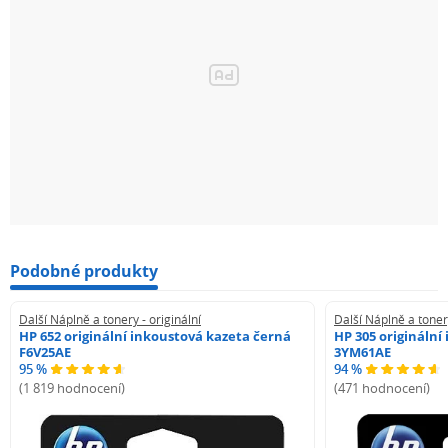
Podobné produkty
Další Náplně a tonery - originální
Další Náplně a tonery
HP 652 originální inkoustová kazeta černá
HP 305 originální
F6V25AE
3YM61AE
95 %
94 %
(1 819 hodnocení)
(471 hodnocení)