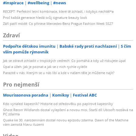
#inspirace
#wellbeing
#news
RECEPT: Perfektní letní kombinace, které tě zchladí, i kdybys nechtěl*a
Proč každá generace hledá svůj signature beauty look
Září patří módě: Co přinese Mercedes-Benz Prague Fashion Week SS27
Zdraví
Podpořte dětskou imunitu
Babské rady proti nachlazení
S čím
vším pomůže rýmovník
Jak se zdravě zchladit v tropických vedrech: Co pomáhá a kdy už riskujete úpal
Úpal a úžeh: Jak je poznat a jak se z nich rychle vyléčit
Parazité v nás: Kterým se u nás líbí a kde v našem těle je můžeme najít?
Pro nejmenší
Mourissonova poradna
Komiksy
Festival ABC
Kdo vynalezl kapesník? Historie od středověku po papírové kapesníky
Ghost Recon Wildlands dostal vylepšení a novou misi. Starší díl Ubisoft rozdává na
PC zdarma
Quake ke 30. narozeninám dostal novou epizodu zdarma. Dawn of the Machine
vám zamotá hlavu iluzemi