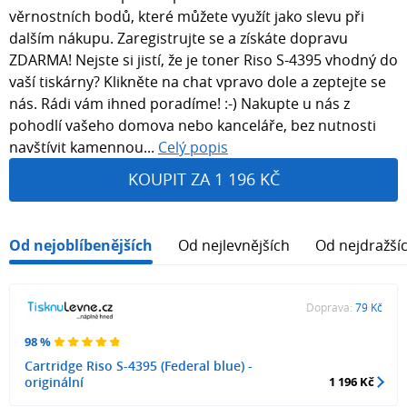
věrnostních bodů, které můžete využít jako slevu při
dalším nákupu. Zaregistrujte se a získáte dopravu
ZDARMA! Nejste si jistí, že je toner Riso S-4395 vhodný do
vaší tiskárny? Klikněte na chat vpravo dole a zeptejte se
nás. Rádi vám ihned poradíme! :-) Nakupte u nás z
pohodlí vašeho domova nebo kanceláře, bez nutnosti
navštívit kamennou...
Celý popis
KOUPIT ZA 1 196 KČ
Od nejoblíbenějších
Od nejlevnějších
Od nejdražší
Doprava:
79 Kč
98 %
Cartridge Riso S-4395 (Federal blue) -
originální
1 196 Kč