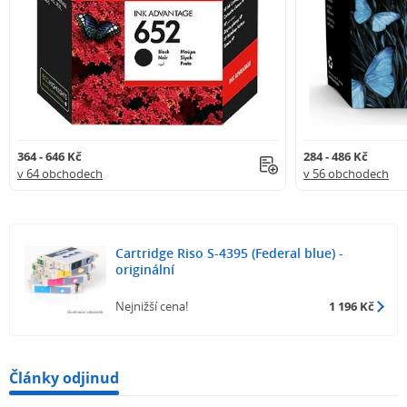
364 - 646 Kč
284 - 486 Kč
v 64 obchodech
v 56 obchodech
Cartridge Riso S-4395 (Federal blue) -
originální
Nejnižší cena!
1 196 Kč
Články odjinud