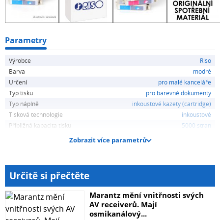
Parametry
Výrobce
Riso
Barva
modré
Určení
pro malé kanceláře
Typ tisku
pro barevné dokumenty
Typ náplně
inkoustové kazety (cartridge)
Tisková technologie
inkoustové
Přibližná kapacita tisku
5000 stran
Zobrazit více parametrů
Určitě si přečtěte
Marantz mění vnitřnosti svých
AV receiverů. Mají
osmikanálový...