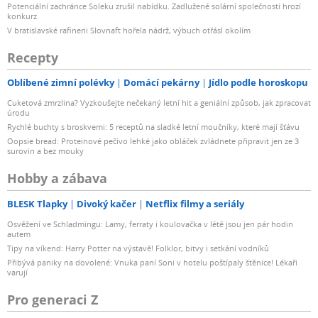
Potenciální zachránce Soleku zrušil nabídku. Zadlužené solární společnosti hrozí
konkurz
V bratislavské rafinerii Slovnaft hořela nádrž, výbuch otřásl okolím
Recepty
Oblíbené zimní polévky
Domácí pekárny
Jídlo podle horoskopu
Cuketová zmrzlina? Vyzkoušejte nečekaný letní hit a geniální způsob, jak zpracovat
úrodu
Rychlé buchty s broskvemi: 5 receptů na sladké letní moučníky, které mají šťávu
Oopsie bread: Proteinové pečivo lehké jako obláček zvládnete připravit jen ze 3
surovin a bez mouky
Hobby a zábava
BLESK Tlapky
Divoký kačer
Netflix filmy a seriály
Osvěžení ve Schladmingu: Lamy, ferraty i koulovačka v létě jsou jen pár hodin
autem
Tipy na víkend: Harry Potter na výstavě! Folklor, bitvy i setkání vodníků
Přibývá paniky na dovolené: Vnuka paní Soni v hotelu poštípaly štěnice! Lékaři
varují
Pro generaci Z