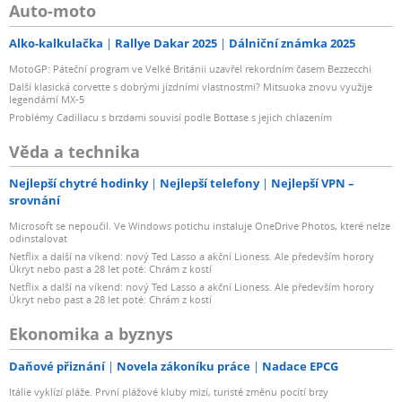
Auto-moto
Alko-kalkulačka
Rallye Dakar 2025
Dálniční známka 2025
MotoGP: Páteční program ve Velké Británii uzavřel rekordním časem Bezzecchi
Další klasická corvette s dobrými jízdními vlastnostmi? Mitsuoka znovu využije
legendární MX-5
Problémy Cadillacu s brzdami souvisí podle Bottase s jejich chlazením
Věda a technika
Nejlepší chytré hodinky
Nejlepší telefony
Nejlepší VPN –
srovnání
Microsoft se nepoučil. Ve Windows potichu instaluje OneDrive Photos, které nelze
odinstalovat
Netflix a další na víkend: nový Ted Lasso a akční Lioness. Ale především horory
Úkryt nebo past a 28 let poté: Chrám z kostí
Netflix a další na víkend: nový Ted Lasso a akční Lioness. Ale především horory
Úkryt nebo past a 28 let poté: Chrám z kostí
Ekonomika a byznys
Daňové přiznání
Novela zákoníku práce
Nadace EPCG
Itálie vyklízí pláže. První plážové kluby mizí, turisté změnu pocítí brzy