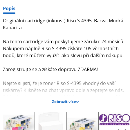
Popis
Originální cartridge (inkoust) Riso S-4395. Barva: Modrá.
Kapacita: -.
Na tento cartridge vám poskytujeme záruku: 24 měsíců.
Nákupem náplně Riso S-4395 získáte 105 věrnostních
bodů, které můžete využít jako slevu při dalším nákupu.
Zaregistrujte se a získáte dopravu ZDARMA!
Nejste si jistí, že je toner Riso S-4395 vhodný do vaší
tiskárny? Klikněte na chat vpravo dole a zeptejte se nás.
Rádi vám ihned poradíme! :-) Nakupte u nás z pohodlí
Zobrazit více
vašeho domova nebo kanceláře, bez nutnosti navštívit
kamennou prodejnu.