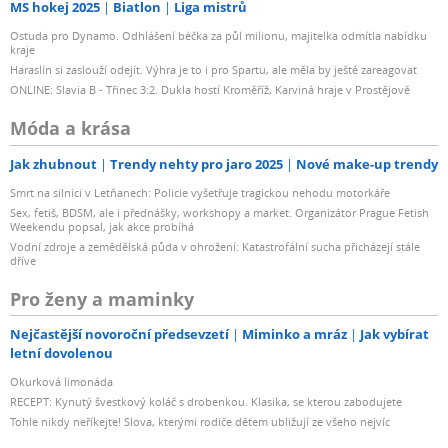
MS hokej 2025
Biatlon
Liga mistrů
Ostuda pro Dynamo. Odhlášení béčka za půl milionu, majitelka odmítla nabídku
kraje
Haraslín si zaslouží odejít. Výhra je to i pro Spartu, ale měla by ještě zareagovat
ONLINE: Slavia B - Třinec 3:2. Dukla hostí Kroměříž, Karviná hraje v Prostějově
Móda a krása
Jak zhubnout
Trendy nehty pro jaro 2025
Nové make-up trendy
Smrt na silnici v Letňanech: Policie vyšetřuje tragickou nehodu motorkáře
Sex, fetiš, BDSM, ale i přednášky, workshopy a market. Organizátor Prague Fetish
Weekendu popsal, jak akce probíhá
Vodní zdroje a zemědělská půda v ohrožení: Katastrofální sucha přicházejí stále
dříve
Pro ženy a maminky
Nejčastější novoroční předsevzetí
Miminko a mráz
Jak vybírat
letní dovolenou
Okurková limonáda
RECEPT: Kynutý švestkový koláč s drobenkou. Klasika, se kterou zabodujete
Tohle nikdy neříkejte! Slova, kterými rodiče dětem ubližují ze všeho nejvíc