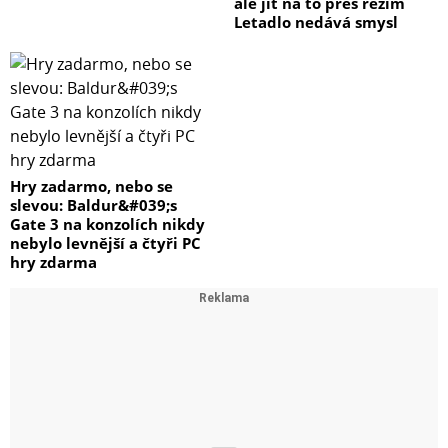
ale jít na to přes režim
Letadlo nedává smysl
Hry zadarmo, nebo se
slevou: Baldur&#039;s
Gate 3 na konzolích nikdy
nebylo levnější a čtyři PC
hry zdarma