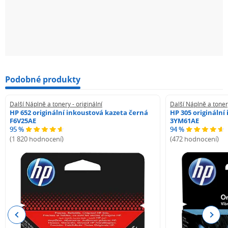
Podobné produkty
Další Náplně a tonery - originální
Další Náplně a tonery
HP 652 originální inkoustová kazeta černá
HP 305 originální
F6V25AE
3YM61AE
95 %
94 %
(1 820 hodnocení)
(472 hodnocení)
Previous
Next