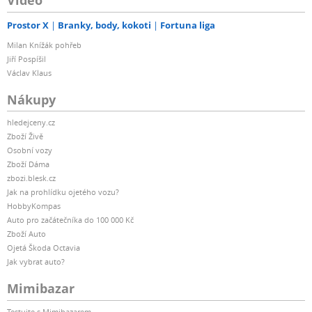
Video
Prostor X
Branky, body, kokoti
Fortuna liga
Milan Knížák pohřeb
Jiří Pospíšil
Václav Klaus
Nákupy
hledejceny.cz
Zboží Živě
Osobní vozy
Zboží Dáma
zbozi.blesk.cz
Jak na prohlídku ojetého vozu?
HobbyKompas
Auto pro začátečníka do 100 000 Kč
Zboží Auto
Ojetá Škoda Octavia
Jak vybrat auto?
Mimibazar
Testujte s Mimibazarem