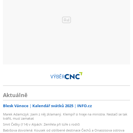
VÝBĚR
Aktuálně
Blesk Vánoce
Kalendář svátků 2025
INFO.cz
Marek Adamczyk: Jsem z něj zklamaný. Klempíř si hraje na ministra. Nestačí se tak
tvářit, musí zamakat
Smrt Češky (†14) v Alpách: Zemřela při túře s rodiči
Babišova dovolená: Kousek od oblíbené destinace Čechů a Onassisova ostrova