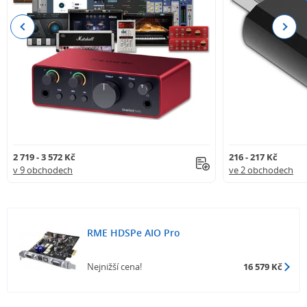
Previous
Next
2 719 - 3 572 Kč
216 - 217 Kč
v 9 obchodech
ve 2 obchodech
RME HDSPe AIO Pro
Nejnižší cena!
16 579 Kč