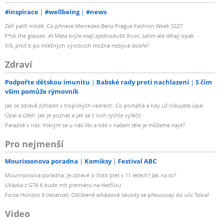
#inspirace
#wellbeing
#news
Září patří módě: Co přinese Mercedes-Benz Prague Fashion Week SS27
F*ck the glasses: AI Meta brýle mají zjednodušit život, zatím ale dělají opak
Víš, proč ti po mléčných výrobcích možná nebývá dobře?
Zdraví
Podpořte dětskou imunitu
Babské rady proti nachlazení
S čím
vším pomůže rýmovník
Jak se zdravě zchladit v tropických vedrech: Co pomáhá a kdy už riskujete úpal
Úpal a úžeh: Jak je poznat a jak se z nich rychle vyléčit
Parazité v nás: Kterým se u nás líbí a kde v našem těle je můžeme najít?
Pro nejmenší
Mourissonova poradna
Komiksy
Festival ABC
Mourrisonova poradna: Je zdravé si čistit pleť v 11 letech? Jak na to?
Ukázka z GTA 6 bude mít premiéru na Netflixu
Forza Horizon 6 (recenze): Oblíbené arkádové závody se přesouvají do ulic Tokia!
Video