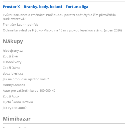
Prostor X
Branky, body, kokoti
Fortuna liga
Tvůrci StarDance o změnách: Proč budou porotci opět čtyři a čím přesvědčila
Burkiewiczová?
František Laurin pohřeb
Ochmelka vylezl ve Frýdku-Místku na 15 m vysokou lezeckou stěnu. (srpen 2026)
Nákupy
hledejceny.cz
Zboží Živě
Osobní vozy
Zboží Dáma
zbozi.blesk.cz
Jak na prohlídku ojetého vozu?
HobbyKompas
Auto pro začátečníka do 100 000 Kč
Zboží Auto
Ojetá Škoda Octavia
Jak vybrat auto?
Mimibazar