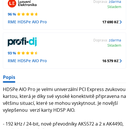
Doprava:
zdarma
Skladem
96 %
RME HDSPe AIO Pro
17 690 Kč
Doprava:
zdarma
Skladem
93 %
RME HDSPe AIO Pro
16 579 Kč
Popis
HDSPe AIO Pro je velmi univerzální PCI Express zvukovou
kartou, která je díky své vysoké konektivitě připravena na
většinu situací, které se mohou vyskytnout. Je novější
vylepšenou verzí karty HDSP AIO.
- 192 kHz / 24-bit, nové převodníky AK5572 a 2 x AK4490,