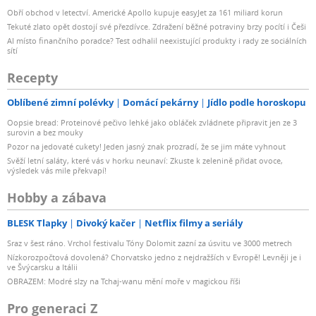
Obří obchod v letectví. Americké Apollo kupuje easyJet za 161 miliard korun
Tekuté zlato opět dostojí své přezdívce. Zdražení běžné potraviny brzy pocítí i Češi
AI místo finančního poradce? Test odhalil neexistující produkty i rady ze sociálních
sítí
Recepty
Oblíbené zimní polévky
Domácí pekárny
Jídlo podle horoskopu
Oopsie bread: Proteinové pečivo lehké jako obláček zvládnete připravit jen ze 3
surovin a bez mouky
Pozor na jedovaté cukety! Jeden jasný znak prozradí, že se jim máte vyhnout
Svěží letní saláty, které vás v horku neunaví: Zkuste k zelenině přidat ovoce,
výsledek vás mile překvapí!
Hobby a zábava
BLESK Tlapky
Divoký kačer
Netflix filmy a seriály
Sraz v šest ráno. Vrchol festivalu Tóny Dolomit zazní za úsvitu ve 3000 metrech
Nízkorozpočtová dovolená? Chorvatsko jedno z nejdražších v Evropě! Levněji je i
ve Švýcarsku a Itálii
OBRAZEM: Modré slzy na Tchaj-wanu mění moře v magickou říši
Pro generaci Z