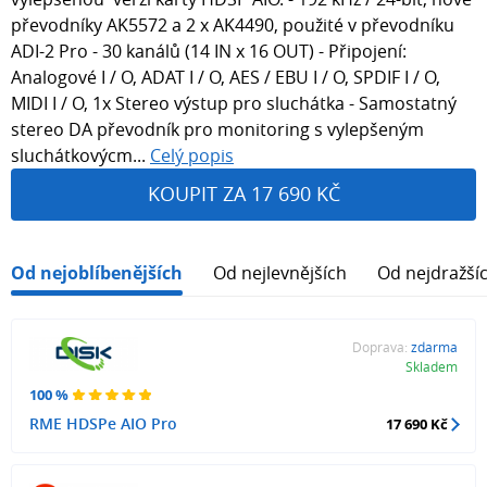
převodníky AK5572 a 2 x AK4490, použité v převodníku
ADI-2 Pro - 30 kanálů (14 IN x 16 OUT) - Připojení:
Analogové I / O, ADAT I / O, AES / EBU I / O, SPDIF I / O,
MIDI I / O, 1x Stereo výstup pro sluchátka - Samostatný
stereo DA převodník pro monitoring s vylepšeným
sluchátkovýcm...
Celý popis
KOUPIT ZA 17 690 KČ
Od nejoblíbenějších
Od nejlevnějších
Od nejdražší
Doprava:
zdarma
Skladem
100 %
RME HDSPe AIO Pro
17 690 Kč