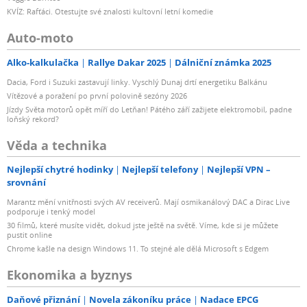
KVÍZ: Rafťáci. Otestujte své znalosti kultovní letní komedie
Auto-moto
Alko-kalkulačka
Rallye Dakar 2025
Dálniční známka 2025
Dacia, Ford i Suzuki zastavují linky. Vyschlý Dunaj drtí energetiku Balkánu
Vítězové a poražení po první polovině sezóny 2026
Jízdy Světa motorů opět míří do Letňan! Pátého září zažijete elektromobil, padne
loňský rekord?
Věda a technika
Nejlepší chytré hodinky
Nejlepší telefony
Nejlepší VPN –
srovnání
Marantz mění vnitřnosti svých AV receiverů. Mají osmikanálový DAC a Dirac Live
podporuje i tenký model
30 filmů, které musíte vidět, dokud jste ještě na světě. Víme, kde si je můžete
pustit online
Chrome kašle na design Windows 11. To stejné ale dělá Microsoft s Edgem
Ekonomika a byznys
Daňové přiznání
Novela zákoníku práce
Nadace EPCG