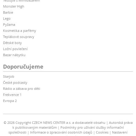
Testujte s Mimibazarem
Monster High
Barbie
Lego
Pyžama
Kosmetika a parfémy
Teplákové soupravy
Dětské boty
Ložní povlečení
Bazar nábytku
Doporučujeme
Starjob
České podcasty
Rádio a zábava pro děti
Frekvence 1
Evropa 2
© 2026 Copyright CZECH NEWS CENTER a.s. a dodavatelé obsahu
Autorská práva
k publikovaným materiálům
Podmínky pro užívání služby informační
společnosti
Informace o zpracování osobních údajů
Cookies
Nastavení