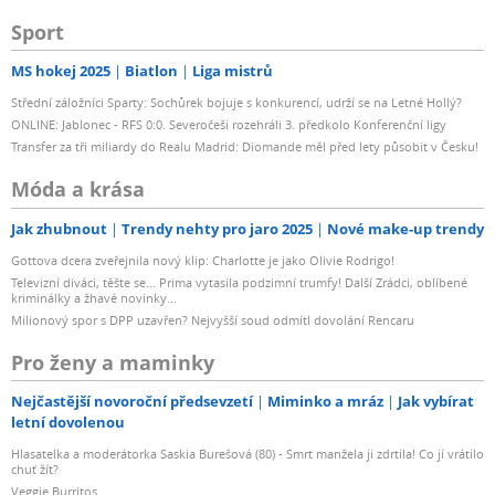
Sport
MS hokej 2025
Biatlon
Liga mistrů
Střední záložníci Sparty: Sochůrek bojuje s konkurencí, udrží se na Letné Hollý?
ONLINE: Jablonec - RFS 0:0. Severočeši rozehráli 3. předkolo Konferenční ligy
Transfer za tři miliardy do Realu Madrid: Diomande měl před lety působit v Česku!
Móda a krása
Jak zhubnout
Trendy nehty pro jaro 2025
Nové make-up trendy
Gottova dcera zveřejnila nový klip: Charlotte je jako Olivie Rodrigo!
Televizní diváci, těšte se... Prima vytasila podzimní trumfy! Další Zrádci, oblíbené
kriminálky a žhavé novinky...
Milionový spor s DPP uzavřen? Nejvyšší soud odmítl dovolání Rencaru
Pro ženy a maminky
Nejčastější novoroční předsevzetí
Miminko a mráz
Jak vybírat
letní dovolenou
Hlasatelka a moderátorka Saskia Burešová (80) - Smrt manžela ji zdrtila! Co jí vrátilo
chuť žít?
Veggie Burritos