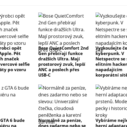
í nádržky ano
ýrobci opět
Bose QuietComfort 2nd
Vyzkoušejte č
Apple. Pět
Gen přebírají funkce
kyberpunk. V
ch značek
dražších Ultra. Mají
Netspectre se
vercové selfie
prostorový zvuk, lepší
elitním hacke
áty po vzoru
ANC a poslech přes
napadajícím
USB-C
korporátní sít
 GTA 6 bude
Normálně za peníze,
Vybíráme nejl
iéru na
dnes zadarmo nebo se
herní adaptac