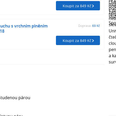
Koupit za 849 Kč
duchu s vrchním plněním
Doprava:
69 Kč
18
Koupit za 849 Kč
 studenou párou