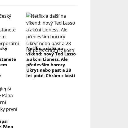
eský
Netflix a další na
víkend: nový Ted Lasso
 stanete
a akční Lioness. Ale
rem
především horory
Úkryt nebo past a 28
ě
let poté: Chrám z kostí
epší
e Pána