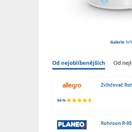
Galerie 1/
Od nejoblíbenějších
Od nejl
Zvlhčovač Ro
94 %
Rohnson R-95