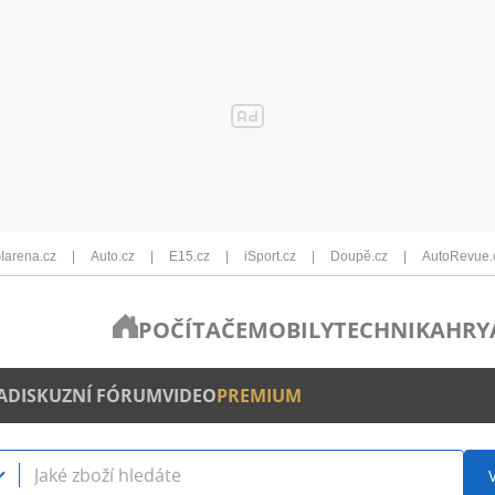
Iarena.cz
Auto.cz
E15.cz
iSport.cz
Doupě.cz
AutoRevue.
POČÍTAČE
MOBILY
TECHNIKA
HRY
A
DISKUZNÍ FÓRUM
VIDEO
PREMIUM