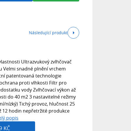
Následující produkt
vlastnosti Ultrazvukový zvlhčovač
u Velmi snadné plnění vrchem
tní patentovaná technologie
chrana proti vlhkosti Filtr pro
edostatku vody Zvlhčovací výkon až
osti do 40 m2 3 nastavitelné režimy
í/nízký) Tichý provoz, hlučnost 25
ž 12 hodin nepřetržité produkce
elý popis
9 KČ