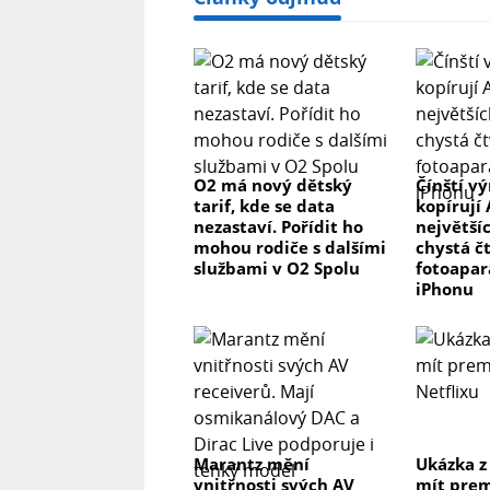
Dětská pojistka ne
Automatické vypnutí po vyprázdněn
Upozornění prázdné nádržky ano
Ochrana proti přehřátí ne
Barva bílá
Rozměry a hmotnost
Hloubka 21 cm
O2 má nový dětský
Čínští v
tarif, kde se data
kopírují 
Šířka 17,5 cm
nezastaví. Pořídit ho
největší
Výška 21 cm
mohou rodiče s dalšími
chystá čt
Váha 0,817 kg
službami v O2 Spolu
fotoapar
Délka napájecího kabelu 149 cm
iPhonu
Marantz mění
Ukázka z
vnitřnosti svých AV
mít prem