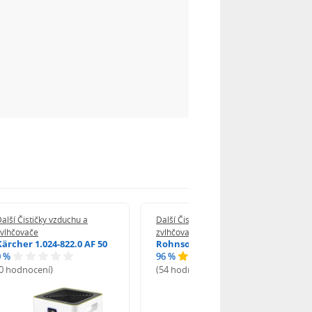
alší Čističky vzduchu a
Další Čističky vzduchu a
zvlhčovače
zvlhčovače
Kärcher 1.024-822.0 AF 50
Rohnson R-9600
0 %
96 %
(0 hodnocení)
(54 hodnocení)