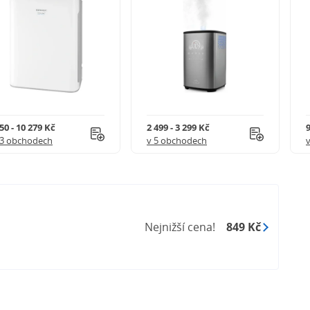
u ne
50 - 10 279 Kč
2 499 - 3 299 Kč
9
13 obchodech
v 5 obchodech
é olejíčky) ano
Nejnižší cena!
849 Kč