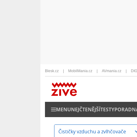
Blesk.cz
MobilMania.cz
AVmania.cz
DIG
MENU
NEJČTENĚJŠÍ
TESTY
PORADN
Čističky vzduchu a zvlhčovače