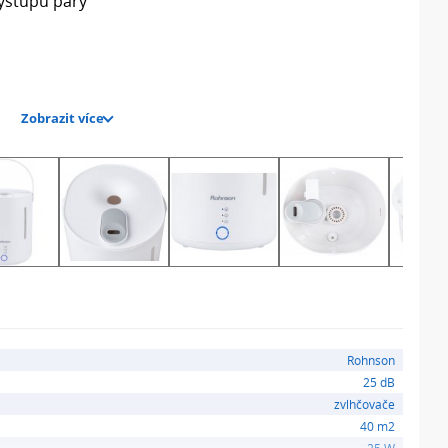
ýstupu páry
Zobrazit více
vysoký/střední/nízký)
áry na jedno naplnění
Rohnson
25 dB
zvlhčovače
40 m2