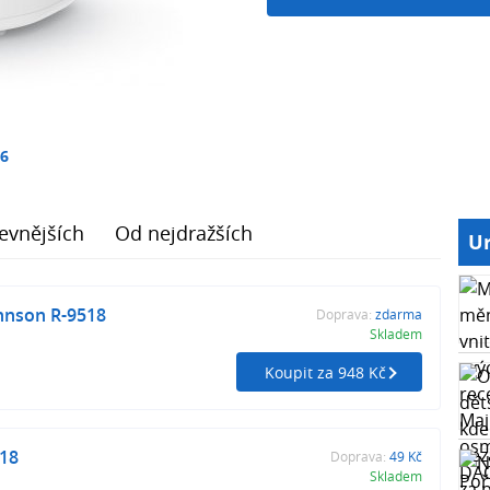
16
evnějších
Od nejdražších
Ur
hnson R-9518
Doprava:
zdarma
Skladem
Koupit za 948 Kč
18
Doprava:
49 Kč
Skladem