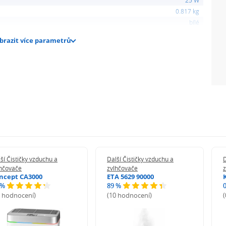
25 W
m2
0.817 kg
bílé
 - 12 h
brazit více parametrů
ší Čističky vzduchu a
Další Čističky vzduchu a
D
lhčovače
zvlhčovače
 střední, vysoká intenzita
ncept CA3000
ETA 5629 90000
 %
89 %
8 hodnocení)
(10 hodnocení)