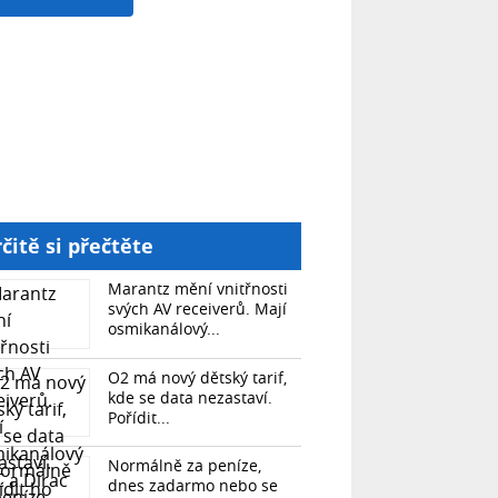
čitě si přečtěte
Marantz mění vnitřnosti
svých AV receiverů. Mají
osmikanálový...
O2 má nový dětský tarif,
kde se data nezastaví.
Pořídit...
Normálně za peníze,
dnes zadarmo nebo se