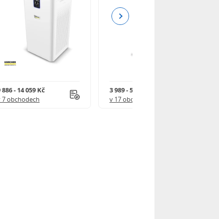
Next
 886 - 14 059 Kč
3 989 - 5 310 Kč
v 7 obchodech
v 17 obchodech