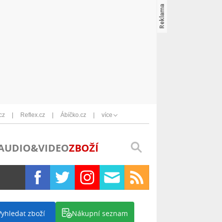
cz
Reflex.cz
Ábíčko.cz
více
AUDIO&VIDEO
ZBOŽÍ
Vyhledat zboží
Nákupní seznam