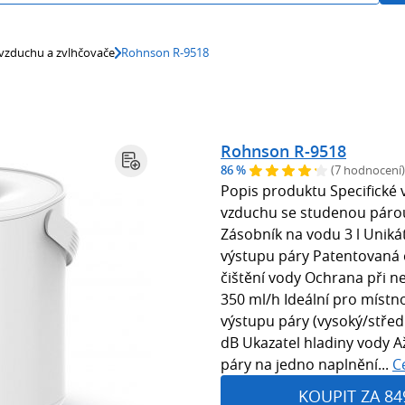
 vzduchu a zvlhčovače
Rohnson R-9518
Rohnson R-9518
86 %
(7 hodnocení)
Popis produktu Specifické 
vzduchu se studenou páro
Zásobník na vodu 3 l Uniká
výstupu páry Patentovaná o
čištění vody Ochrana při n
350 ml/h Ideální pro místn
výstupu páry (vysoký/středn
dB Ukazatel hladiny vody A
páry na jedno naplnění...
C
KOUPIT ZA 84