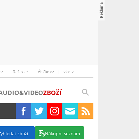
cz
Reflex.cz
Ábíčko.cz
více
AUDIO&VIDEO
ZBOŽÍ
Vyhledat zboží
Nákupní seznam