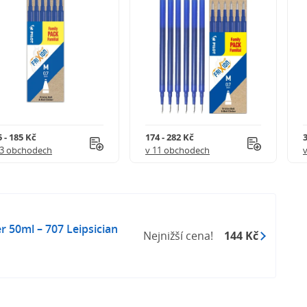
 - 185 Kč
174 - 282 Kč
3
 3 obchodech
v 11 obchodech
r 50ml – 707 Leipsician
Nejnižší cena!
144 Kč