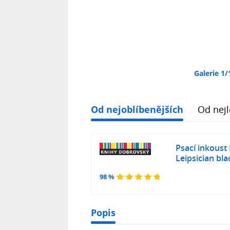
Galerie 1/
Od nejoblíbenějších
Od nejl
Psací inkoust
Leipsician bla
98 %
Popis