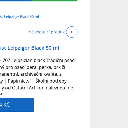
t Leipziger Black 50 ml
Následující produkt
st Leipziger Black 50 ml
 707 Leipsician black Tradiční psací
ý pro psací pera, perka, brk či
manentní, archivační kvalita. z
y | Papírnictví | Školní potřeby |
hy od Ostatní,Artikon naleznete ne
!
4 KČ