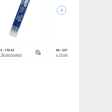
Next
3 - 176 Kč
84 - 237 Kč
v 30 obchodech
v 13 obchodech