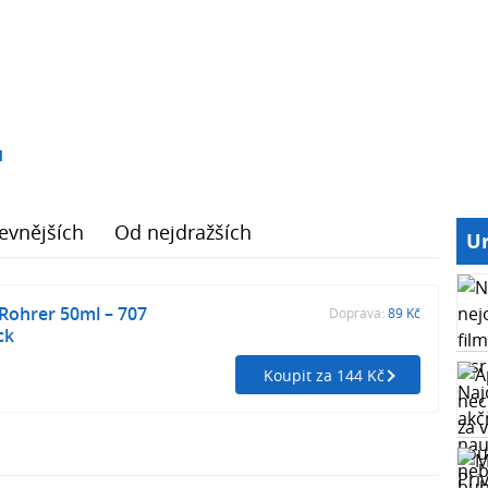
1
evnějších
Od nejdražších
Ur
 Rohrer 50ml – 707
Doprava:
89 Kč
ck
Koupit za 144 Kč