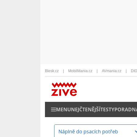
Blesk.cz
MobilMania.cz
AVmania.cz
DIG
MENU
NEJČTENĚJŠÍ
TESTY
PORADN
Náplně do psacích potřeb