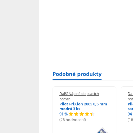
Podobné produkty
 Náplně do psacích
Další Náplně do psacích
Dal
eb
potřeb
po
i-noor Tuhy do
Pilot FriXion 2065 0,5 mm
Pi
rotužky HB 0,5 mm
modrá 3 ks
sa
91 %
94
%
(26 hodnocení)
(1
odnocení)