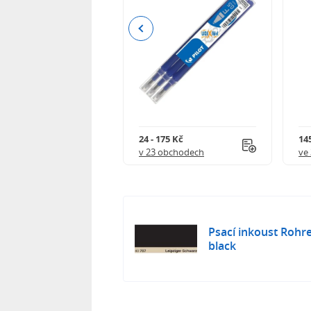
Previous
8 Kč
24 - 175 Kč
145
 obchodech
v 23 obchodech
ve
Psací inkoust Rohre
black