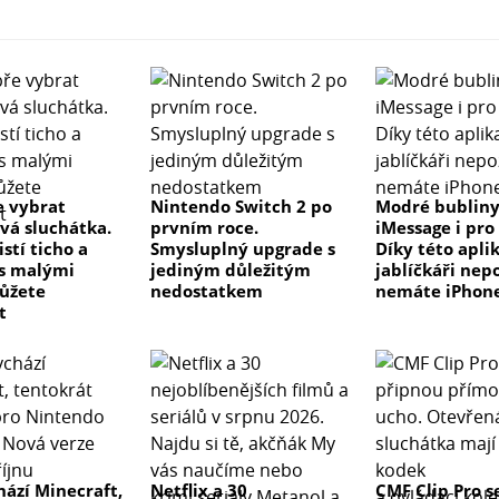
e vybrat
Nintendo Switch 2 po
Modré bublin
vá sluchátka.
prvním roce.
iMessage i pro
istí ticho a
Smysluplný upgrade s
Díky této apli
 s malými
jediným důležitým
jablíčkáři nepo
ůžete
nedostatkem
nemáte iPhon
t
hází Minecraft,
Netflix a 30
CMF Clip Pro s