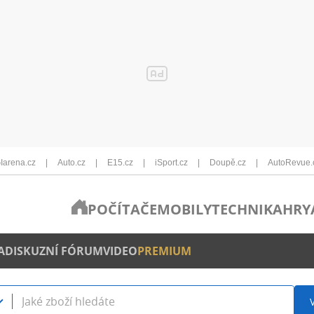
Iarena.cz
Auto.cz
E15.cz
iSport.cz
Doupě.cz
AutoRevue.
POČÍTAČE
MOBILY
TECHNIKA
HRY
A
DISKUZNÍ FÓRUM
VIDEO
PREMIUM