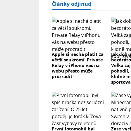
Články odjinud
Apple si nechá platit za
Jak dobř
větší soukromí. Private
bezdráto
Relay v iPhonu vás na
Velká zaj
webu přesto může
pohodlí,
prozradit
klidně m
sportova
První fotomobil byl
Zase vyc