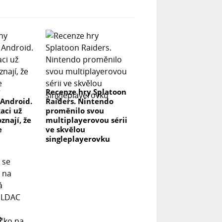
y
Recenze hry Splatoon
 Android.
Raiders. Nintendo
kaci už
proměnilo svou
znají, že
multiplayerovou sérii
e
ve skvělou
singleplayerovku
e