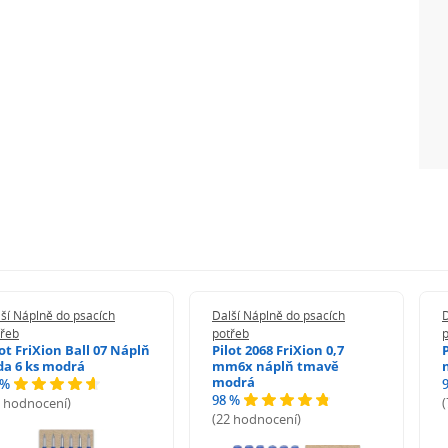
ší Náplně do psacích
Další Náplně do psacích
D
třeb
potřeb
lot FriXion Ball 07 Náplň
Pilot 2068 FriXion 0,7
da 6 ks modrá
mm6x náplň tmavě
modrá
 %
98 %
6 hodnocení)
(22 hodnocení)