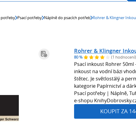
 potřeby
Psací potřeby
Náplně do psacích potřeb
Rohrer & Klingner Inkous
Rohrer & Klingner Inkou
80 %
(1 hodnocení)
Psací inkoust Rohrer 50ml –
inkoust na vodní bázi vhodn
štětec. Je světlostálý a per
kategorie Papírnictví a dárk
Psací potřeby | Náplně, Tu
e-shopu KnihyDobrovsky.cz
KOUPIT ZA 14