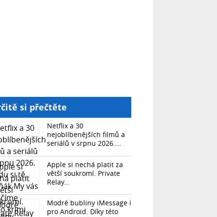
čitě si přečtěte
Netflix a 30
nejoblíbenějších filmů a
seriálů v srpnu 2026....
Apple si nechá platit za
větší soukromí. Private
Relay...
Modré bubliny iMessage i
pro Android. Díky této