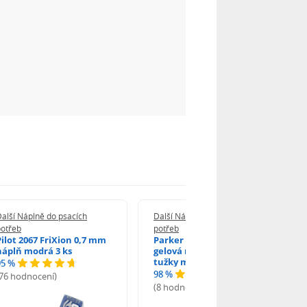
alší Náplně do psacích
Další Náplně do psacích
potřeb
potřeb
Pilot 2067 FriXion 0,7 mm
Parker 1502/0250346
náplň modrá 3 ks
gelová náplň do kuličkové
tužky modrá
95 %
98 %
(76 hodnocení)
(8 hodnocení)