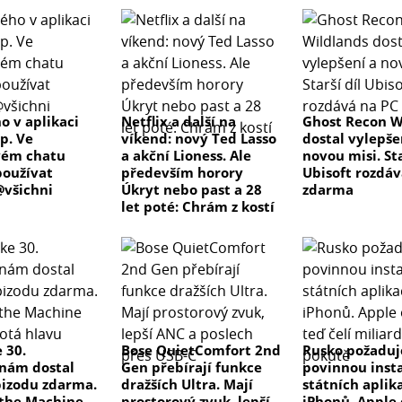
265mm (včetně nožiček a ovládacích prvků)
o v aplikaci
Netflix a další na
Ghost Recon W
p. Ve
víkend: nový Ted Lasso
dostal vylepše
vém chatu
a akční Lioness. Ale
novou misi. Sta
oužívat
především horory
Ubisoft rozdáv
všichni
Úkryt nebo past a 28
zdarma
let poté: Chrám z kostí
 30.
Bose QuietComfort 2nd
Rusko požaduj
nám dostal
Gen přebírají funkce
povinnou insta
izodu zdarma.
dražších Ultra. Mají
státních aplik
the Machine
prostorový zvuk, lepší
iPhonů. Apple 