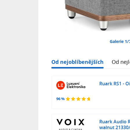
Galerie 1/
Od nejoblíbenějších
Od nejl
Ruark RS1 - O
96 %
Ruark Audio 
walnut 21330