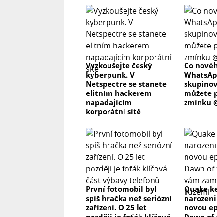
Vstupní napětí: 100-240V, 50-60Hz
Rozměry produktu: H300 × W250 × D
Hmotnost produktu: 6.7kg
Web výrobce, klikni ZDE
Vyzkoušejte český
Co novéh
kyberpunk. V
WhatsAp
Netspectre se stanete
skupino
elitním hackerem
můžete p
napadajícím
zmínku @
korporátní sítě
První fotomobil byl
Quake ke
spíš hračka než seriózní
narozeni
zařízení. O 25 let
novou ep
později je foťák klíčová
Dawn of 