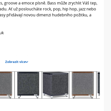
mus, groove a emoce písně. Bass může zrychlit Váš tep,
adu. Ať už posloucháte rock, pop, hip hop, jazz nebo
basy přidávají novou dimenzi hudebního požitku, a
uk
otovostního režimu
Zobrazit více
vrhů. RS1 není o hromovém, přehnaném basu, ale o
ím hudebním zvuku. Abychom toho dosáhli, skříň a
a laděny tak, aby poskytovaly přirozené rozšířené
-wattový zesilovač třídy D. Tento zesilovač nové
ěnič při všech úrovních hlasitosti s dostatečnou