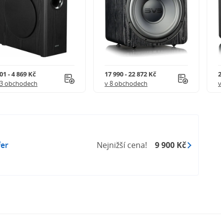
řičem
uhým zdvihem z ošetřených vláken a 170mm pasivní
clipping filtrem
–180Hz, ovládání úrovně vstupu/hlasitosti a 180°
01 - 4 869 Kč
17 990 - 22 872 Kč
2
13 obchodech
v 8 obchodech
e zapíná a přechází do pohotovostního režimu po 15
dný signál
up (až 2.3Vrms)
 barvě Lead Grey s horními a spodními panely v
m šedém laku
er
Nejnižší cena!
9 900 Kč
patibilní s našimi modely MR1, R3S a R410 nebo
torem nebo zesilovačem s výstupy pro subwoofer
cí kabel, 1,5m RCA konektorový kabel a rychlý
í režim, 2.0W nečinný režim