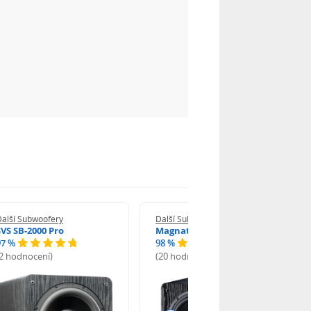
Další Subwoofery
Další Subwoofery
SVS SB-2000 Pro
Magnat Alpha RS 8
97 %
98 %
(2 hodnocení)
(20 hodnocení)