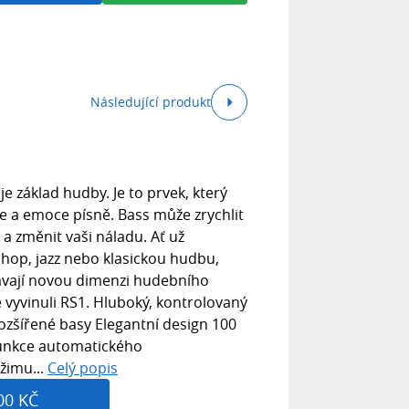
Následující produkt
 základ hudby. Je to prvek, který
ve a emoce písně. Bass může zrychlit
 a změnit vaši náladu. Ať už
 hop, jazz nebo klasickou hudbu,
dávají novou dimenzi hudebního
 vyvinuli RS1. Hluboký, kontrolovaný
ozšířené basy Elegantní design 100
Funkce automatického
žimu...
Celý popis
00 KČ