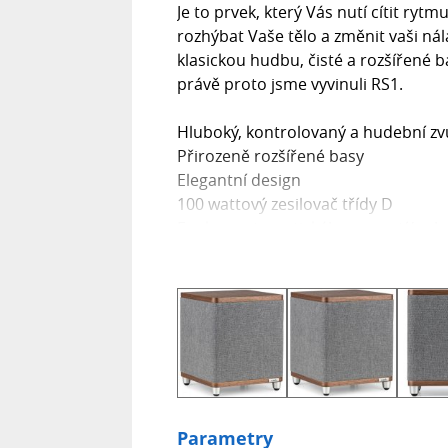
Je to prvek, který Vás nutí cítit ryt
rozhýbat Vaše tělo a změnit vaši nál
klasickou hudbu, čisté a rozšířené 
právě proto jsme vyvinuli RS1.
Hluboký, kontrolovaný a hudební zv
Přirozeně rozšířené basy
Elegantní design
100 wattový zesilovač třídy D
Funkce automatického zapnutí/poh
Kompatibilní s R3S, MR1 a R410
Bass pod kontrolou
Užívání hudby je jádrem našich ná
hlubokém, kontrolovaném a předevš
vlastní měniče byly optimalizovány 
basy, které jsou rychlé a rytmické.
Pohon systému zajišťuje výkonný 100
Parametry
generace pevně kontroluje basový m