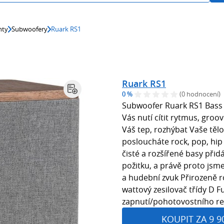
nty
Subwoofery
Ruark RS1
Ruark RS1
0 %
(0 hodnocení)
Subwoofer Ruark RS1 Bass je
Vás nutí cítit rytmus, groo
Váš tep, rozhýbat Vaše tělo
posloucháte rock, pop, hip
čisté a rozšířené basy při
požitku, a právě proto jsme
a hudební zvuk Přirozeně r
wattový zesilovač třídy D 
zapnutí/pohotovostního re
KOUPIT ZA 9 9