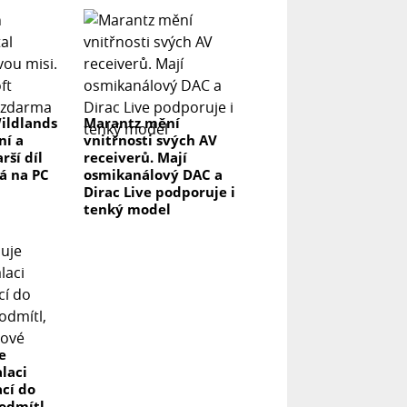
ildlands
Marantz mění
ní a
vnitřnosti svých AV
rší díl
receiverů. Mají
á na PC
osmikanálový DAC a
Dirac Live podporuje i
tenký model
e
laci
ací do
odmítl,