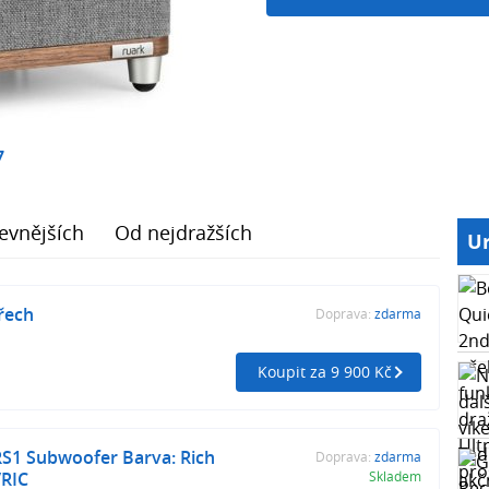
7
evnějších
Od nejdražších
Ur
řech
Doprava:
zdarma
Koupit za 9 900 Kč
RS1 Subwoofer Barva: Rich
Doprava:
zdarma
/RIC
Skladem