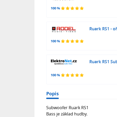
100 %
Ruark RS1 - o
100 %
Ruark RS1 Su
100 %
Popis
Subwoofer Ruark RS1
Bass je základ hudby.