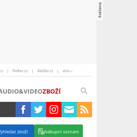
cz
Reflex.cz
Ábíčko.cz
více
AUDIO&VIDEO
ZBOŽÍ
Vyhledat zboží
Nákupní seznam