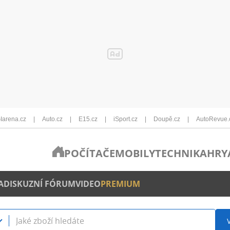
Iarena.cz
Auto.cz
E15.cz
iSport.cz
Doupě.cz
AutoRevue.
POČÍTAČE
MOBILY
TECHNIKA
HRY
A
DISKUZNÍ FÓRUM
VIDEO
PREMIUM