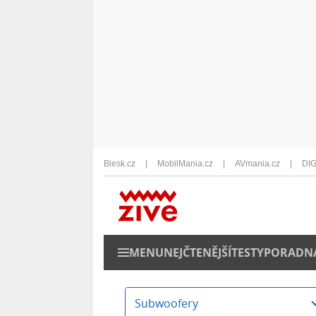
Blesk.cz
MobilMania.cz
AVmania.cz
DIG
MENU
NEJČTENĚJŠÍ
TESTY
PORADN
Subwoofery