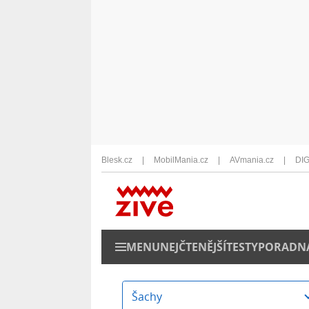
Blesk.cz
MobilMania.cz
AVmania.cz
DIG
MENU
NEJČTENĚJŠÍ
TESTY
PORADN
Šachy