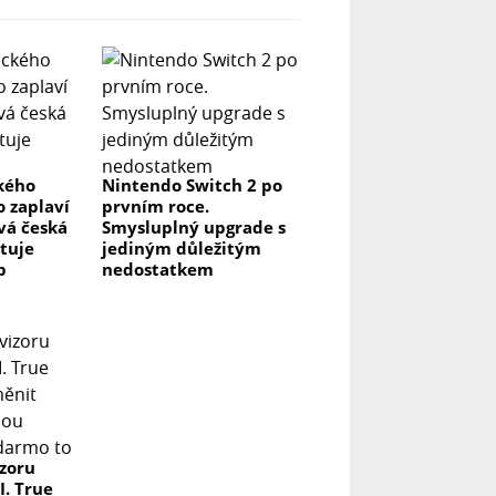
ckého
Nintendo Switch 2 po
o zaplaví
prvním roce.
vá česká
Smysluplný upgrade s
stuje
jediným důležitým
p
nedostatkem
izoru
I. True