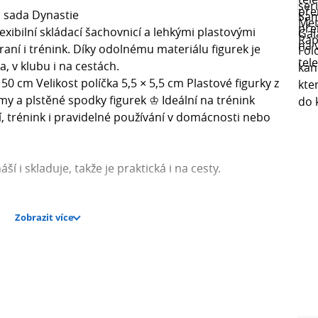
 sada Dynastie
exibilní skládací šachovnicí a lehkými plastovými
raní i trénink. Díky odolnému materiálu figurek je
, v klubu i na cestách.
0 cm Velikost políčka 5,5 × 5,5 cm Plastové figurky z
my a plstěné spodky figurek ♔ Ideální na trénink
, trénink i pravidelné používání v domácnosti nebo
 i skladuje, takže je praktická i na cesty.
jsou lehké, odolné a připravené na intenzivní
Zobrazit více
 na spodní straně zajišťují příjemný klouzavý pohyb
o hráče, kteří hledají spolehlivý set na běžné hraní,