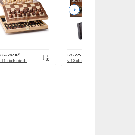
Next
66 - 787 Kč
59 - 275 Kč
v 11 obchodech
v 10 obchodech