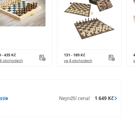
elikost jednoho políčka je 5,5 × 5,5 cm.
e?
vrdého plastu, jsou vyvážené a mají plstěné spodky
hovnici.
 - 435 Kč
131 - 189 Kč
4
16 obchodech
ve 4 obchodech
stie
Nejnižší cena!
1 649 Kč