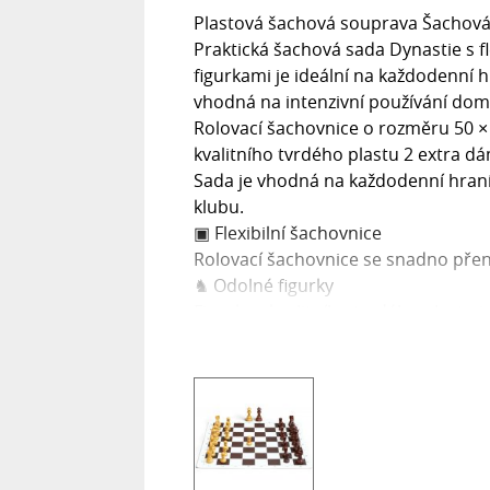
Plastová šachová souprava Šachová
Praktická šachová sada Dynastie s fl
figurkami je ideální na každodenní h
vhodná na intenzivní používání doma
Rolovací šachovnice o rozměru 50 × 5
kvalitního tvrdého plastu 2 extra dá
Sada je vhodná na každodenní hraní
klubu.
▣ Flexibilní šachovnice
Rolovací šachovnice se snadno přenáší
♞ Odolné figurky
Figurky z kvalitního tvrdého plastu 
používání.
☷ Pohodlná hra
Vyvažení figurek a plstěné polštářky
po šachovnici.
Praktická sada na doma i na cesty
Šachová sada Dynastie je navržena pr