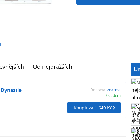
1
evnějších
Od nejdražších
Ur
 Dynastie
Doprava:
zdarma
Skladem
Koupit za 1 649 Kč