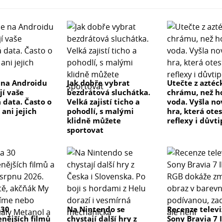
 na Androidu
Jak dobře vybrat
Utečte z azté
ejí vaše
bezdrátová sluchátka.
chrámu, než h
 data. Často o
Velká zajistí ticho a
voda. Vyšla no
ani jejich
pohodlí, s malými
hra, která ote
klidně můžete
reflexy i důvti
sportovat
 30
Na Nintendo se
Recenze telev
enějších filmů
chystají další hry z
Sony Bravia 7 I