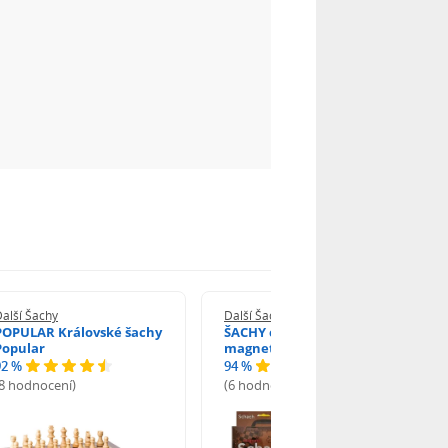
alší Šachy
Další Šachy
POPULAR Královské šachy
ŠACHY cestovní
Popular
magnetická hra CZ,SK
92 %
94 %
(8 hodnocení)
(6 hodnocení)