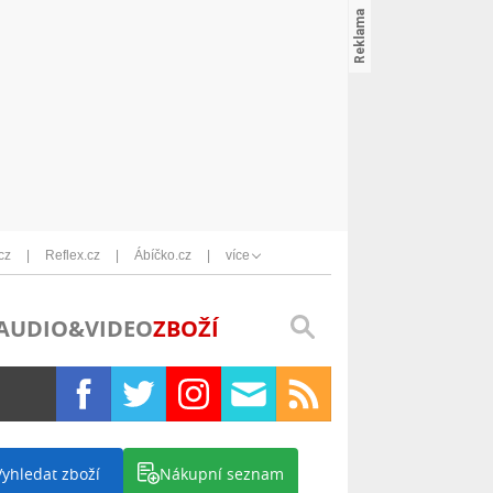
cz
Reflex.cz
Ábíčko.cz
více
AUDIO&VIDEO
ZBOŽÍ
Vyhledat zboží
Nákupní seznam