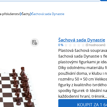
a příslušenství
Šachy
Šachová sada Dynastie
Šachová sada Dynastie
0 %
(0 hodnocení)
Plastová šachová souprava
šachová sada Dynastie s fle
plastovými figurkami je ide
Díky odolnému materiálu fi
používání doma, v klubu i 
rozměru 50 × 50 cm Velikost
figurky z kvalitního tvrdéh
spodky figurek ♔ Ideální n
každodenní hraní, trénink..
KOUPIT ZA 1 6