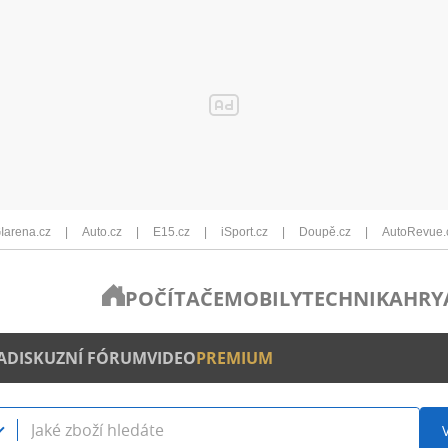
Iarena.cz
Auto.cz
E15.cz
iSport.cz
Doupě.cz
AutoRevue.
POČÍTAČE
MOBILY
TECHNIKA
HRY
A
DISKUZNÍ FÓRUM
VIDEO
PREMIUM