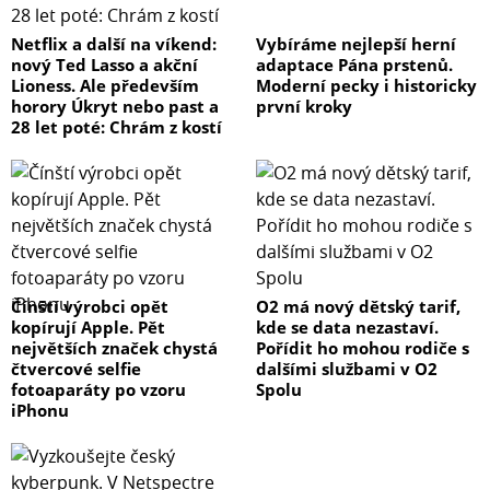
Netflix a další na víkend:
Vybíráme nejlepší herní
nový Ted Lasso a akční
adaptace Pána prstenů.
Lioness. Ale především
Moderní pecky i historicky
horory Úkryt nebo past a
první kroky
28 let poté: Chrám z kostí
Čínští výrobci opět
O2 má nový dětský tarif,
kopírují Apple. Pět
kde se data nezastaví.
největších značek chystá
Pořídit ho mohou rodiče s
čtvercové selfie
dalšími službami v O2
fotoaparáty po vzoru
Spolu
iPhonu