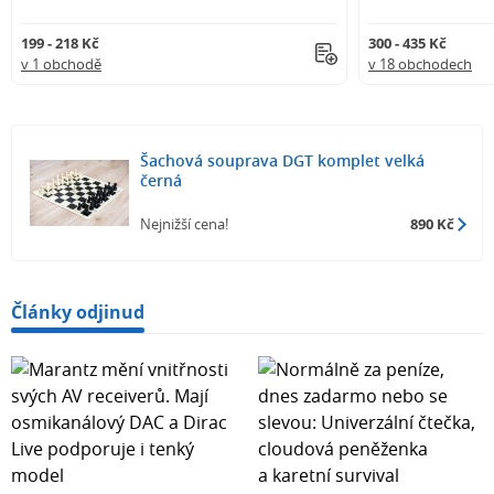
199 - 218 Kč
300 - 435 Kč
v 1 obchodě
v 18 obchodech
Šachová souprava DGT komplet velká
černá
Nejnižší cena!
890 Kč
Články odjinud