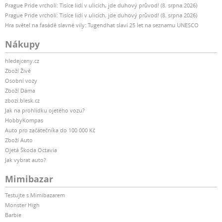
Prague Pride vrcholí: Tisíce lidí v ulicích, jde duhový průvod! (8. srpna 2026)
Prague Pride vrcholí: Tisíce lidí v ulicích, jde duhový průvod! (8. srpna 2026)
Hra světel na fasádě slavné vily: Tugendhat slaví 25 let na seznamu UNESCO
Nákupy
hledejceny.cz
Zboží Živě
Osobní vozy
Zboží Dáma
zbozi.blesk.cz
Jak na prohlídku ojetého vozu?
HobbyKompas
Auto pro začátečníka do 100 000 Kč
Zboží Auto
Ojetá Škoda Octavia
Jak vybrat auto?
Mimibazar
Testujte s Mimibazarem
Monster High
Barbie