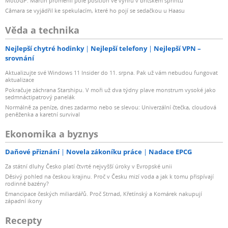
MotoGP: Martin proměnil pole position ve výhru v britském sprintu
Câmara se vyjádřil ke spekulacím, které ho pojí se sedačkou u Haasu
Věda a technika
Nejlepší chytré hodinky
Nejlepší telefony
Nejlepší VPN –
srovnání
Aktualizujte své Windows 11 Insider do 11. srpna. Pak už vám nebudou fungovat
aktualizace
Pokračuje záchrana Starshipu. V moři už dva týdny plave monstrum vysoké jako
sedmnáctipatrový panelák
Normálně za peníze, dnes zadarmo nebo se slevou: Univerzální čtečka, cloudová
peněženka a karetní survival
Ekonomika a byznys
Daňové přiznání
Novela zákoníku práce
Nadace EPCG
Za státní dluhy Česko platí čtvrté nejvyšší úroky v Evropské unii
Děsivý pohled na českou krajinu. Proč v Česku mizí voda a jak k tomu přispívají
rodinné bazény?
Emancipace českých miliardářů. Proč Strnad, Křetínský a Komárek nakupují
západní ikony
Recepty