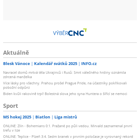
VÝBĚR
Aktuálně
Blesk Vánoce
Kalendář svátků 2025
INFO.cz
Navracel domů mrtvá těla Ukrajinců i Rusů: Smrt válečného hrdiny oznámila
zdrcená manželka
Více lásky pro všechny. Prahou prošel Prague Pride, na účastníky pokřikovali
pobožní odpůrci
Biden kvůli rakovině trpí! Bolestná slova jeho syna Huntera o šířící se nemoci
Sport
MS hokej 2025
Biatlon
Liga mistrů
ONLINE: Zlín - Bohemians 0:1. Pražané po půli vedou. Mirvald zaznamenal první
trefu v lize
ONLINE: Teplice - Plzeň 3:4. Sedm branek v prvním poločase je vyrovnaný rekord