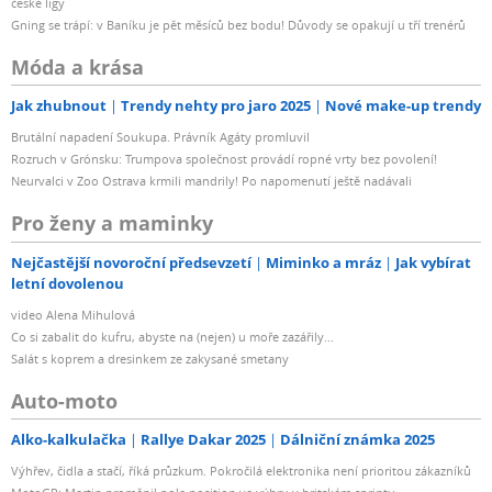
české ligy
Gning se trápí: v Baníku je pět měsíců bez bodu! Důvody se opakují u tří trenérů
Móda a krása
Jak zhubnout
Trendy nehty pro jaro 2025
Nové make-up trendy
Brutální napadení Soukupa. Právník Agáty promluvil
Rozruch v Grónsku: Trumpova společnost provádí ropné vrty bez povolení!
Neurvalci v Zoo Ostrava krmili mandrily! Po napomenutí ještě nadávali
Pro ženy a maminky
Nejčastější novoroční předsevzetí
Miminko a mráz
Jak vybírat
letní dovolenou
video Alena Mihulová
Co si zabalit do kufru, abyste na (nejen) u moře zazářily...
Salát s koprem a dresinkem ze zakysané smetany
Auto-moto
Alko-kalkulačka
Rallye Dakar 2025
Dálniční známka 2025
Výhřev, čidla a stačí, říká průzkum. Pokročilá elektronika není prioritou zákazníků