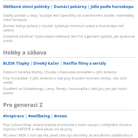
Oblíbené zimní polévky
Domácí pekárny
Jídlo podle horoskopu
Sladký poklad u cesty: Využijte letní špendlíky do tvarohového koláče, marmelády
nebo kompotu
Domácí kečup pečený v troubě: Vyžaduje minimum práce a chutná lépe než
vařený
Cuketová zmrzlina? Vyzkoušejte nečekaný letní hit a geniální způsob, jak zpracovat
úrodu
Hobby a zábava
BLESK Tlapky
Divoký kačer
Netflix filmy a seriály
Cestovní horečka šlechty: Chuďas z Klatovska otrokářem v Jižní Americe
Filip Vondrášek: V Jižní Americe si lidé plují životem mnohem lehčeji, věci tolik
neřeší
Osvěžení ve Schladmingu: Lamy, ferraty i koulovačka v létě jsou jen pár hodin
autem
Pro generaci Z
#inspirace
#wellbeing
#news
Pop Culture Wrap: Ariana Grande promluvila o svém ústupu z veřejného života a
Sophia z KATSEYE si dává pauzu od skupiny
Alt news: MGK v tom zas lítá, Jared Leto byl obviněný ze sexuálního obtěžování a