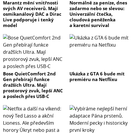
Marantz mění vnitřnosti
Normálně za peníze, dnes
svých AV receiverů. Mají
zadarmo nebo se slevou:
osmikanálový DAC a Dirac
Univerzální čtečka,
Live podporuje i tenký
cloudová peněženka
model
a karetní survival
Bose QuietComfort 2nd
Ukázka z GTA 6 bude mít
Gen přebírají funkce
premiéru na Netflixu
dražších Ultra. Mají
prostorový zvuk, lepší ANC
a poslech přes USB-C