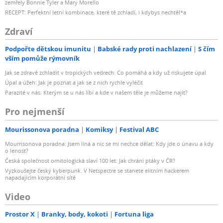
zemřely Bonnie Tyler a Mary Morello
RECEPT: Perfektní letní kombinace, které tě zchladí, i kdybys nechtěl*a
Zdraví
Podpořte dětskou imunitu
Babské rady proti nachlazení
S čím
vším pomůže rýmovník
Jak se zdravě zchladit v tropických vedrech: Co pomáhá a kdy už riskujete úpal
Úpal a úžeh: Jak je poznat a jak se z nich rychle vyléčit
Parazité v nás: Kterým se u nás líbí a kde v našem těle je můžeme najít?
Pro nejmenší
Mourissonova poradna
Komiksy
Festival ABC
Mourrisonova poradna: Jsem líná a nic se mi nechce dělat: Kdy jde o únavu a kdy
o lenost?
Česká společnost ornitologická slaví 100 let: Jak chrání ptáky v ČR?
Vyzkoušejte český kyberpunk. V Netspectre se stanete elitním hackerem
napadajícím korporátní sítě
Video
Prostor X
Branky, body, kokoti
Fortuna liga