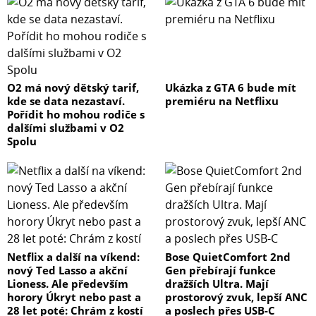
O2 má nový dětský tarif,
Ukázka z GTA 6 bude mít
kde se data nezastaví.
premiéru na Netflixu
Pořídit ho mohou rodiče s
dalšími službami v O2
Spolu
Netflix a další na víkend:
Bose QuietComfort 2nd
nový Ted Lasso a akční
Gen přebírají funkce
Lioness. Ale především
dražších Ultra. Mají
horory Úkryt nebo past a
prostorový zvuk, lepší ANC
28 let poté: Chrám z kostí
a poslech přes USB-C