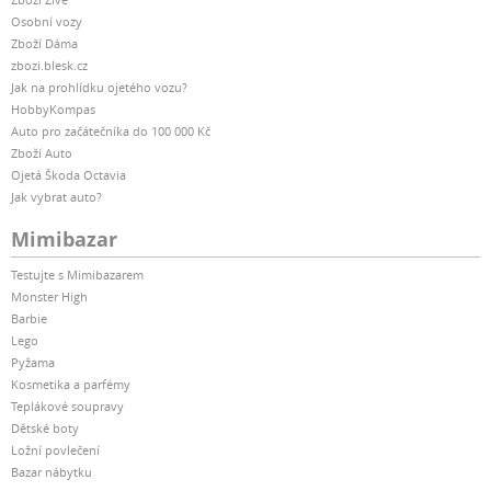
Osobní vozy
Zboží Dáma
zbozi.blesk.cz
Jak na prohlídku ojetého vozu?
HobbyKompas
Auto pro začátečníka do 100 000 Kč
Zboží Auto
Ojetá Škoda Octavia
Jak vybrat auto?
Mimibazar
Testujte s Mimibazarem
Monster High
Barbie
Lego
Pyžama
Kosmetika a parfémy
Teplákové soupravy
Dětské boty
Ložní povlečení
Bazar nábytku