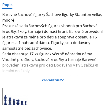
Popis
Barevné šachové figurky Šachové figurky Staunton velké,
modré
Praktická sada šachových figurek vhodná pro šachové
kroužky, školy, turnaje i domácí hraní. Barevné provedení
je atraktivní zejména pro děti a souprava obsahuje 16
figurek a 1 náhradní dámu. Figurky jsou dodávány
samostatně bez šachovnice.
Sada obsahuje 17 ks figurek včetně náhradní dámy
Vhodné pro školy, šachové kroužky a turnaje Barevné
provedení atraktivní pro děti Dodáváno v PVC sáčku ♔
Ideální do školy
Figurky jsou vhodné pro šachové kroužky, školy i
Zobrazit více
tréninkové skupiny, kde se využívají při pravidelném
hraní.
▣ Praktická sada 17 ks
Souprava obsahuje kompletních 16 figurek a 1 náhradní
dámu, což je praktické při běžném používání i turnajích.