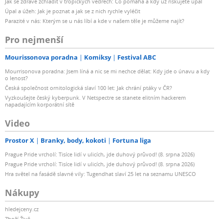
Jak se zdravě zchladit v tropických vedrech: Co pomáhá a kdy už riskujete úpal
Úpal a úžeh: Jak je poznat a jak se z nich rychle vyléčit
Parazité v nás: Kterým se u nás líbí a kde v našem těle je můžeme najít?
Pro nejmenší
Mourissonova poradna
Komiksy
Festival ABC
Mourrisonova poradna: Jsem líná a nic se mi nechce dělat: Kdy jde o únavu a kdy
o lenost?
Česká společnost ornitologická slaví 100 let: Jak chrání ptáky v ČR?
Vyzkoušejte český kyberpunk. V Netspectre se stanete elitním hackerem
napadajícím korporátní sítě
Video
Prostor X
Branky, body, kokoti
Fortuna liga
Prague Pride vrcholí: Tisíce lidí v ulicích, jde duhový průvod! (8. srpna 2026)
Prague Pride vrcholí: Tisíce lidí v ulicích, jde duhový průvod! (8. srpna 2026)
Hra světel na fasádě slavné vily: Tugendhat slaví 25 let na seznamu UNESCO
Nákupy
hledejceny.cz
Zboží Živě