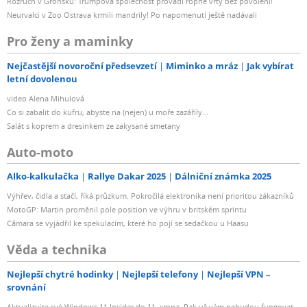
Rozruch v Grónsku: Trumpova společnost provádí ropné vrty bez povolení!
Neurvalci v Zoo Ostrava krmili mandrily! Po napomenutí ještě nadávali
Pro ženy a maminky
Nejčastější novoroční předsevzetí
Miminko a mráz
Jak vybírat
letní dovolenou
video Alena Mihulová
Co si zabalit do kufru, abyste na (nejen) u moře zazářily...
Salát s koprem a dresinkem ze zakysané smetany
Auto-moto
Alko-kalkulačka
Rallye Dakar 2025
Dálniční známka 2025
Výhřev, čidla a stačí, říká průzkum. Pokročilá elektronika není prioritou zákazníků
MotoGP: Martin proměnil pole position ve výhru v britském sprintu
Câmara se vyjádřil ke spekulacím, které ho pojí se sedačkou u Haasu
Věda a technika
Nejlepší chytré hodinky
Nejlepší telefony
Nejlepší VPN –
srovnání
Aktualizujte své Windows 11 Insider do 11. srpna. Pak už vám nebudou fungovat