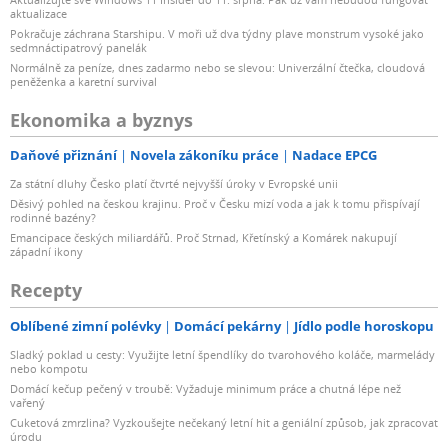
aktualizace
Pokračuje záchrana Starshipu. V moři už dva týdny plave monstrum vysoké jako
sedmnáctipatrový panelák
Normálně za peníze, dnes zadarmo nebo se slevou: Univerzální čtečka, cloudová
peněženka a karetní survival
Ekonomika a byznys
Daňové přiznání
Novela zákoníku práce
Nadace EPCG
Za státní dluhy Česko platí čtvrté nejvyšší úroky v Evropské unii
Děsivý pohled na českou krajinu. Proč v Česku mizí voda a jak k tomu přispívají
rodinné bazény?
Emancipace českých miliardářů. Proč Strnad, Křetínský a Komárek nakupují
západní ikony
Recepty
Oblíbené zimní polévky
Domácí pekárny
Jídlo podle horoskopu
Sladký poklad u cesty: Využijte letní špendlíky do tvarohového koláče, marmelády
nebo kompotu
Domácí kečup pečený v troubě: Vyžaduje minimum práce a chutná lépe než
vařený
Cuketová zmrzlina? Vyzkoušejte nečekaný letní hit a geniální způsob, jak zpracovat
úrodu