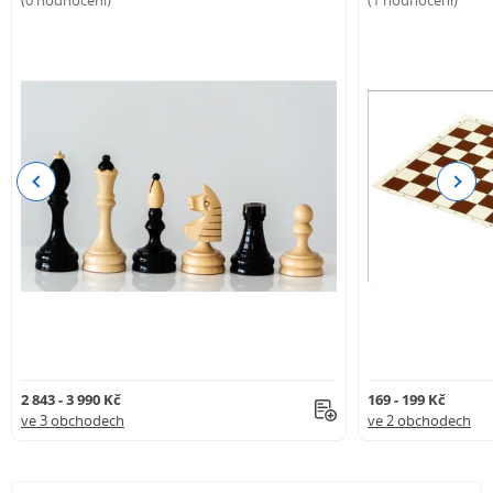
Ne, souprava obsahuje pouze figurky.
Jak jsou figurky baleny?
Figurky se nacházejí v PVC sáčku.
Jaká je výška krále?
Výška krále je 9,8 cm a průměr jeho podstavy je 3,5 cm.
Previous
Next
2 843 - 3 990 Kč
169 - 199 Kč
ve 3 obchodech
ve 2 obchodech