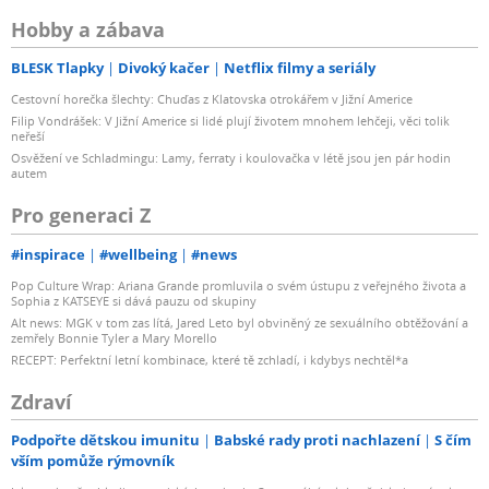
Hobby a zábava
BLESK Tlapky
Divoký kačer
Netflix filmy a seriály
Cestovní horečka šlechty: Chuďas z Klatovska otrokářem v Jižní Americe
Filip Vondrášek: V Jižní Americe si lidé plují životem mnohem lehčeji, věci tolik
neřeší
Osvěžení ve Schladmingu: Lamy, ferraty i koulovačka v létě jsou jen pár hodin
autem
Pro generaci Z
#inspirace
#wellbeing
#news
Pop Culture Wrap: Ariana Grande promluvila o svém ústupu z veřejného života a
Sophia z KATSEYE si dává pauzu od skupiny
Alt news: MGK v tom zas lítá, Jared Leto byl obviněný ze sexuálního obtěžování a
zemřely Bonnie Tyler a Mary Morello
RECEPT: Perfektní letní kombinace, které tě zchladí, i kdybys nechtěl*a
Zdraví
Podpořte dětskou imunitu
Babské rady proti nachlazení
S čím
vším pomůže rýmovník