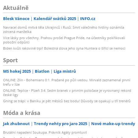
Aktuálně
Blesk Vánoce
Kalendář svátků 2025
INFO.cz
Navracel domů mrtvá těla Ukrajinců i Rusů: Smrt válečného hrdiny oznámila
zdrcená manželka
Více lásky pro všechny. Prahou prošel Prague Pride, na účastníky pokřikovali
pobožní odpůrci
Biden kvůli rakovině trpí! Bolestná slova jeho syna Huntera o šířící se nemoci
Sport
MS hokej 2025
Biatlon
Liga mistrů
ONLINE: Zlín - Bohemians 0:1. Pražané po půli vedou. Mirvald zaznamenal první
trefu v lize
ONLINE: Teplice - Plzeň 3:4. Sedm branek v prvním poločase je vyrovnaný rekord
české ligy
Gning se trápí: v Baníku je pět měsíců bez bodu! Důvody se opakují u tří trenérů
Móda a krása
Jak zhubnout
Trendy nehty pro jaro 2025
Nové make-up trendy
Brutální napadení Soukupa. Právník Agáty promluvil