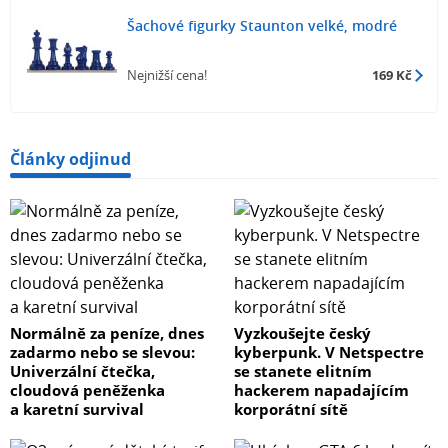
Šachové figurky Staunton velké, modré
Nejnižší cena!
169 Kč
Články odjinud
Normálně za peníze, dnes
Vyzkoušejte český
zadarmo nebo se slevou:
kyberpunk. V Netspectre
Univerzální čtečka,
se stanete elitním
cloudová peněženka
hackerem napadajícím
a karetní survival
korporátní sítě