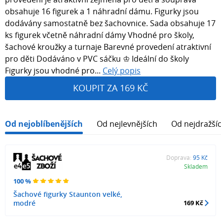
obsahuje 16 figurek a 1 náhradní dámu. Figurky jsou
dodávány samostatně bez šachovnice. Sada obsahuje 17
ks figurek včetně náhradní dámy Vhodné pro školy,
šachové kroužky a turnaje Barevné provedení atraktivní
pro děti Dodáváno v PVC sáčku ♔ Ideální do školy
Figurky jsou vhodné pro...
Celý popis
KOUPIT ZA 169 KČ
Od nejoblíbenějších
Od nejlevnějších
Od nejdražší
Doprava:
95 Kč
Skladem
100 %
Šachové figurky Staunton velké,
modré
169 Kč