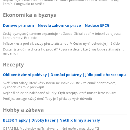
komín. Fungovalo to skvěle
Ekonomika a byznys
Daňové přiznání
Novela zákoníku práce
Nadace EPCG
Český byznysový tandem expanduje na Západ. Získal podíl v britské zbrojovce,
konkurentovi Explosie
Inflace klesla pod cíl, sazby přesto zůstanou. V Česku nyní rozhoduje jiné číslo
Dostali jste dům a chcete ho prodat? Pozor na detail, který vás bude stát majlant
na daních
Recepty
Oblíbené zimní polévky
Domácí pekárny
Jídlo podle horoskopu
Svěží letní saláty, které vás v horku neunaví: Zkuste k zelenině přidat ovoce,
výsledek vás mile překvapí!
Nejlepší nálev na nakládané okurky: Čtyři recepty, které musíte letos zkusit!
Proč jíst cottage každý den? Tady je 7 překvapivých důvodů
Hobby a zábava
BLESK Tlapky
Divoký kačer
Netflix filmy a seriály
OBRAZEM: Modré slzy na Tchaj-wanu mění moře v magickou říši