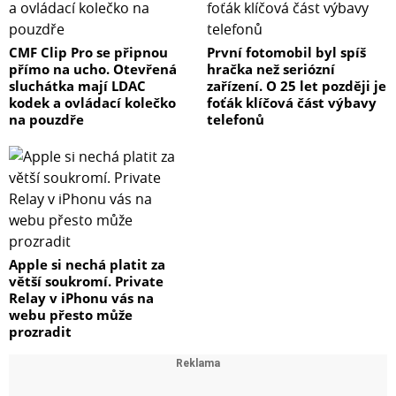
CMF Clip Pro se připnou
První fotomobil byl spíš
přímo na ucho. Otevřená
hračka než seriózní
sluchátka mají LDAC
zařízení. O 25 let později je
kodek a ovládací kolečko
foťák klíčová část výbavy
na pouzdře
telefonů
Apple si nechá platit za
větší soukromí. Private
Relay v iPhonu vás na
webu přesto může
prozradit