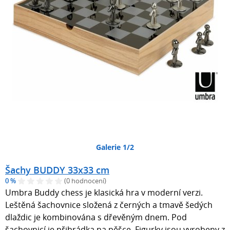
Galerie 1/2
Šachy BUDDY 33x33 cm
0 %
(0 hodnocení)
Umbra Buddy chess je klasická hra v moderní verzi.
Leštěná šachovnice složená z černých a tmavě šedých
dlaždic je kombinována s dřevěným dnem. Pod
šachovnicí je přihrádka na pěšce. Figurky jsou vyrobeny z