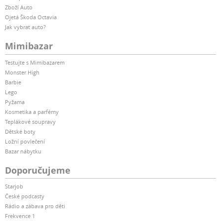
Zboží Auto
Ojetá Škoda Octavia
Jak vybrat auto?
Mimibazar
Testujte s Mimibazarem
Monster High
Barbie
Lego
Pyžama
Kosmetika a parfémy
Teplákové soupravy
Dětské boty
Ložní povlečení
Bazar nábytku
Doporučujeme
Starjob
České podcasty
Rádio a zábava pro děti
Frekvence 1