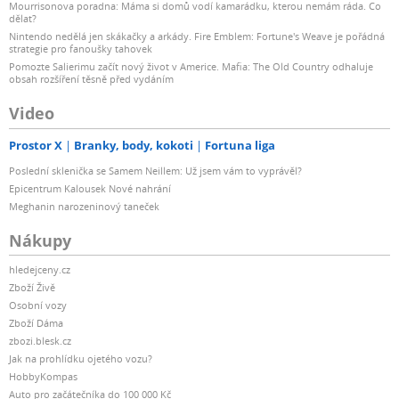
Mourrisonova poradna: Máma si domů vodí kamarádku, kterou nemám ráda. Co
dělat?
Nintendo nedělá jen skákačky a arkády. Fire Emblem: Fortune's Weave je pořádná
strategie pro fanoušky tahovek
Pomozte Salierimu začít nový život v Americe. Mafia: The Old Country odhaluje
obsah rozšíření těsně před vydáním
Video
Prostor X
Branky, body, kokoti
Fortuna liga
Poslední sklenička se Samem Neillem: Už jsem vám to vyprávěl?
Epicentrum Kalousek Nové nahrání
Meghanin narozeninový taneček
Nákupy
hledejceny.cz
Zboží Živě
Osobní vozy
Zboží Dáma
zbozi.blesk.cz
Jak na prohlídku ojetého vozu?
HobbyKompas
Auto pro začátečníka do 100 000 Kč