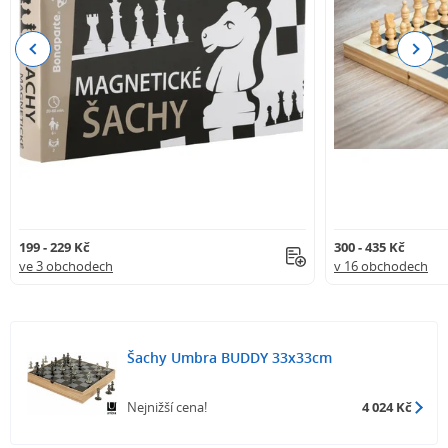
Previous
Next
199 - 229 Kč
300 - 435 Kč
ve 3 obchodech
v 16 obchodech
Šachy Umbra BUDDY 33x33cm
Nejnižší cena!
4 024 Kč