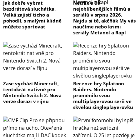
Jak dobře vybrat
Netflix a 30
bezdrátová sluchátka.
nejoblíbenějších filmů a
Velká zajistí ticho a
seriálů v srpnu 2026.
pohodlí, s malými klidně
Najdu si tě, akčňák My vás
můžete sportovat
naučíme nebo krimi
seriály Metanol a Rapl
Zase vychází Minecraft,
Recenze hry Splatoon
tentokrát nativně pro
Raiders. Nintendo
Nintendo Switch 2. Nová
proměnilo svou
verze dorazí v říjnu
multiplayerovou sérii ve
skvělou singleplayerovku