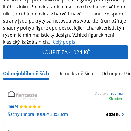
litého zinku. Polovina z nich má povrch v barvě světlého
niklu, druhá polovina v barvě tmavého titanu. Ze spodní
strany jsou pokryty sametovou vrstvou, která umožňuje
snadný pohyb figurek po desce. Jejich charakteristickým
rysem je minimalistický design. Vzhled figurek není
klasický, každá z nich...
Celý popis
KOUPIT ZA 4 024 KČ
Od nejoblíbenějších
Od nejlevnějších
Od nejdražší
Doprava:
zdarma
Skladem
100 %
Šachy Umbra BUDDY 33x33cm
4 024 Kč