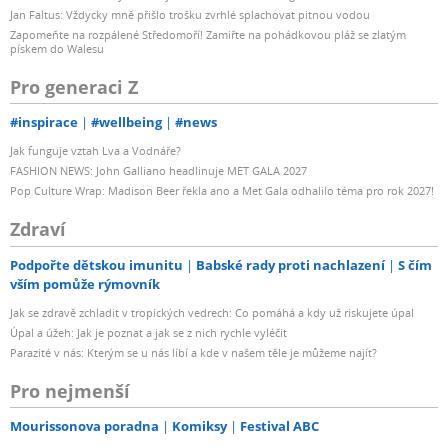
Jan Faltus: Vždycky mně přišlo trošku zvrhlé splachovat pitnou vodou
Zapomeňte na rozpálené Středomoří! Zamiřte na pohádkovou pláž se zlatým
pískem do Walesu
Pro generaci Z
#inspirace
#wellbeing
#news
Jak funguje vztah Lva a Vodnáře?
FASHION NEWS: John Galliano headlinuje MET GALA 2027
Pop Culture Wrap: Madison Beer řekla ano a Met Gala odhalilo téma pro rok 2027!
Zdraví
Podpořte dětskou imunitu
Babské rady proti nachlazení
S čím
vším pomůže rýmovník
Jak se zdravě zchladit v tropických vedrech: Co pomáhá a kdy už riskujete úpal
Úpal a úžeh: Jak je poznat a jak se z nich rychle vyléčit
Parazité v nás: Kterým se u nás líbí a kde v našem těle je můžeme najít?
Pro nejmenší
Mourissonova poradna
Komiksy
Festival ABC