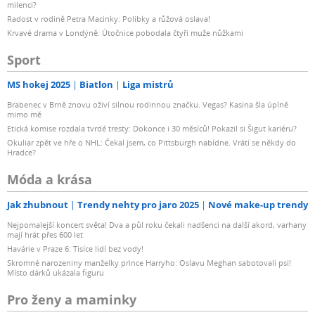
milenci?
Radost v rodině Petra Macinky: Polibky a růžová oslava!
Krvavé drama v Londýně: Útočnice pobodala čtyři muže nůžkami
Sport
MS hokej 2025
Biatlon
Liga mistrů
Brabenec v Brně znovu oživí silnou rodinnou značku. Vegas? Kasina šla úplně
mimo mě
Etická komise rozdala tvrdé tresty: Dokonce i 30 měsíců! Pokazil si Šigut kariéru?
Okuliar zpět ve hře o NHL: Čekal jsem, co Pittsburgh nabídne. Vrátí se někdy do
Hradce?
Móda a krása
Jak zhubnout
Trendy nehty pro jaro 2025
Nové make-up trendy
Nejpomalejší koncert světa! Dva a půl roku čekali nadšenci na další akord, varhany
mají hrát přes 600 let
Havárie v Praze 6: Tisíce lidí bez vody!
Skromné narozeniny manželky prince Harryho: Oslavu Meghan sabotovali psi!
Místo dárků ukázala figuru
Pro ženy a maminky