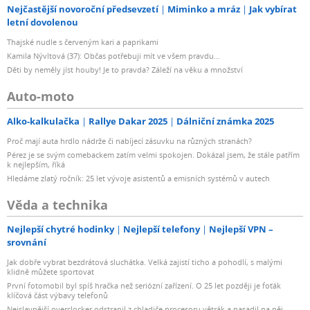
Nejčastější novoroční předsevzetí
Miminko a mráz
Jak vybírat
letní dovolenou
Thajské nudle s červeným kari a paprikami
Kamila Nývltová (37): Občas potřebuji mít ve všem pravdu...
Děti by neměly jíst houby! Je to pravda? Záleží na věku a množství
Auto-moto
Alko-kalkulačka
Rallye Dakar 2025
Dálniční známka 2025
Proč mají auta hrdlo nádrže či nabíjecí zásuvku na různých stranách?
Pérez je se svým comebackem zatím velmi spokojen. Dokázal jsem, že stále patřím
k nejlepším, říká
Hledáme zlatý ročník: 25 let vývoje asistentů a emisních systémů v autech
Věda a technika
Nejlepší chytré hodinky
Nejlepší telefony
Nejlepší VPN –
srovnání
Jak dobře vybrat bezdrátová sluchátka. Velká zajistí ticho a pohodlí, s malými
klidně můžete sportovat
První fotomobil byl spíš hračka než seriózní zařízení. O 25 let později je foťák
klíčová část výbavy telefonů
Nejslavnější overclocker odstranil z chladiče procesoru větrák a nasadil na něj