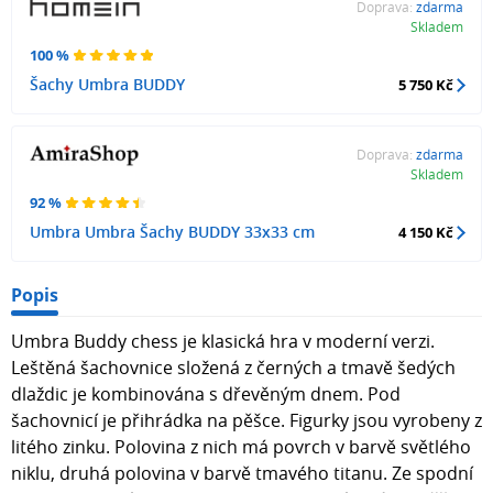
Doprava:
zdarma
Skladem
100 %
Šachy Umbra BUDDY
5 750 Kč
Doprava:
zdarma
Skladem
92 %
Umbra Umbra Šachy BUDDY 33x33 cm
4 150 Kč
Popis
Umbra Buddy chess je klasická hra v moderní verzi.
Leštěná šachovnice složená z černých a tmavě šedých
dlaždic je kombinována s dřevěným dnem. Pod
šachovnicí je přihrádka na pěšce. Figurky jsou vyrobeny z
litého zinku. Polovina z nich má povrch v barvě světlého
niklu, druhá polovina v barvě tmavého titanu. Ze spodní