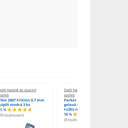
alší Náplně do psacích
Další Náplně do psacích
potřeb
potřeb
Pilot 2067 FriXion 0,7 mm
Parker 1502/0250346
náplň modrá 3 ks
gelová náplň do kuličkové
tužky modrá
95 %
98 %
(76 hodnocení)
(8 hodnocení)