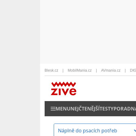
Blesk.cz
MobilMania.cz
AVmania.cz
DIG
MENU
NEJČTENĚJŠÍ
TESTY
PORADN
Náplně do psacích potřeb