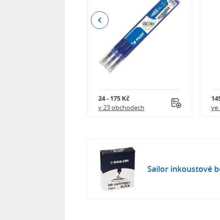
Previous
240 Kč
24 - 175 Kč
145
 obchodech
v 23 obchodech
ve
Sailor inkoustové 