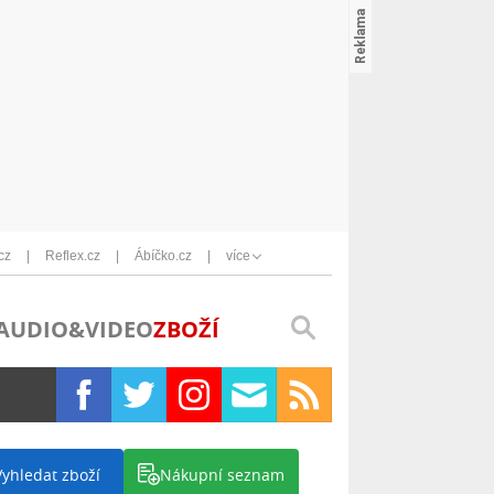
cz
Reflex.cz
Ábíčko.cz
více
AUDIO&VIDEO
ZBOŽÍ
Vyhledat zboží
Nákupní seznam