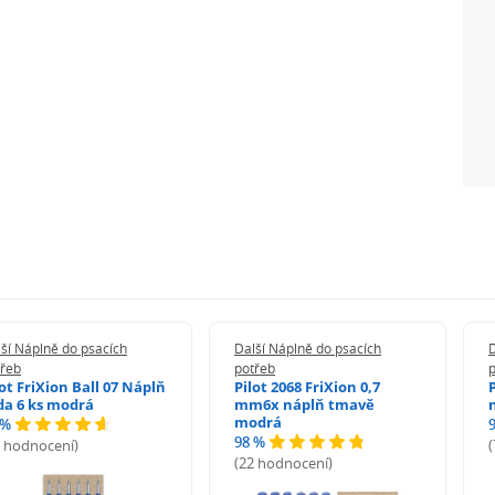
ší Náplně do psacích
Další Náplně do psacích
D
třeb
potřeb
lot FriXion Ball 07 Náplň
Pilot 2068 FriXion 0,7
da 6 ks modrá
mm6x náplň tmavě
modrá
 %
98 %
6 hodnocení)
(22 hodnocení)