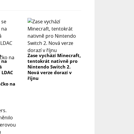
e
Zase vychází Minecraft,
 na
tentokrát nativně pro
á
Nintendo Switch 2.
í LDAC
Nová verze dorazí v
říjnu
ečko na