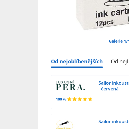
Galerie 1/
Od nejoblíbenějších
Od nejl
Sailor inkous
- červená
100 %
Sailor inkous