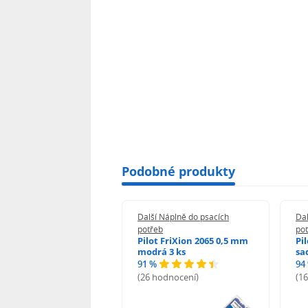
Podobné produkty
 Náplně do psacích
Další Náplně do psacích
Dal
eb
potřeb
po
t 2067 modrá 3 ks
Pilot FriXion 2065 0,5 mm
Pi
modrá 3 ks
sa
91 %
94
odnocení)
(26 hodnocení)
(1