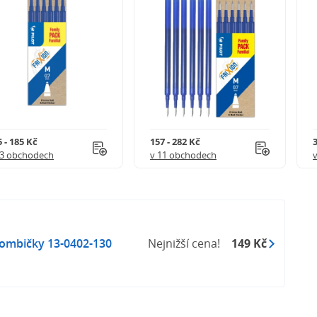
 - 185 Kč
157 - 282 Kč
3
 3 obchodech
v 11 obchodech
bombičky 13-0402-130
Nejnižší cena!
149 Kč