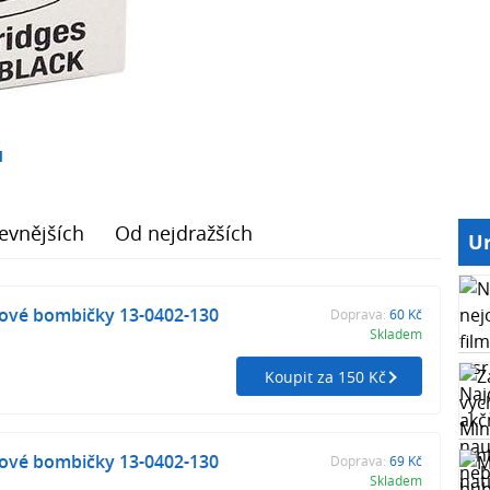
1
evnějších
Od nejdražších
Ur
tové bombičky 13-0402-130
Doprava:
60 Kč
Skladem
Koupit za 150 Kč
tové bombičky 13-0402-130
Doprava:
69 Kč
Skladem