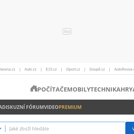
Iarena.cz
Auto.cz
E15.cz
iSport.cz
Doupě.cz
AutoRevue.
POČÍTAČE
MOBILY
TECHNIKA
HRY
A
DISKUZNÍ FÓRUM
VIDEO
PREMIUM