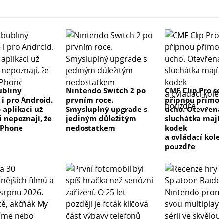
ubliny
Nintendo Switch 2 po
CMF Clip Pro s
 i pro Android.
prvním roce.
připnou přímo
 aplikaci už
Smysluplný upgrade s
ucho. Otevřen
i nepoznají, že
jediným důležitým
sluchátka maj
iPhone
nedostatkem
kodek
a ovládací kol
pouzdře