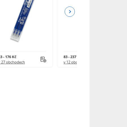
Next
3 - 176 Kč
83 - 237 Kč
v 27 obchodech
v 12 obchodech