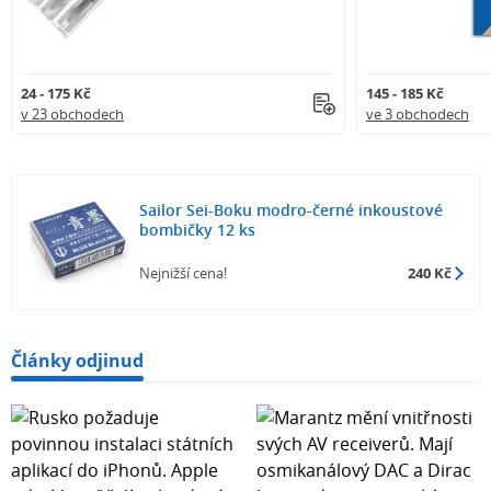
24 - 175 Kč
145 - 185 Kč
v 23 obchodech
ve 3 obchodech
Sailor Sei-Boku modro-černé inkoustové
bombičky 12 ks
Nejnižší cena!
240 Kč
Články odjinud