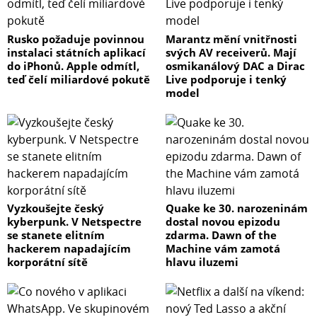
Rusko požaduje povinnou
Marantz mění vnitřnosti
instalaci státních aplikací
svých AV receiverů. Mají
do iPhonů. Apple odmítl,
osmikanálový DAC a Dirac
teď čelí miliardové pokutě
Live podporuje i tenký
model
Vyzkoušejte český
Quake ke 30. narozeninám
kyberpunk. V Netspectre
dostal novou epizodu
se stanete elitním
zdarma. Dawn of the
hackerem napadajícím
Machine vám zamotá
korporátní sítě
hlavu iluzemi