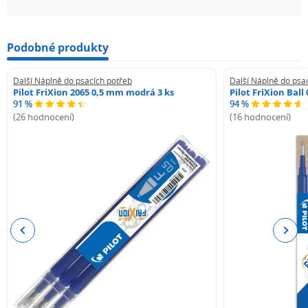
Podobné produkty
Další Náplně do psacích potřeb
Další Náplně do psa
Pilot FriXion 2065 0,5 mm modrá 3 ks
Pilot FriXion Bal
91 %
94 %
(26 hodnocení)
(16 hodnocení)
Previous
Next