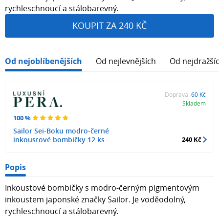
rychleschnoucí a stálobarevný.
KOUPIT ZA 240 KČ
Od nejoblíbenějších
Od nejlevnějších
Od nejdražší
Doprava:
60 Kč
Skladem
100 %
Sailor Sei-Boku modro-černé
inkoustové bombičky 12 ks
240 Kč
Popis
Inkoustové bombičky s modro-černým pigmentovým
inkoustem japonské značky Sailor. Je voděodolný,
rychleschnoucí a stálobarevný.