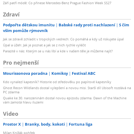
Září patří módě: Co přinese Mercedes-Benz Prague Fashion Week SS27
Zdraví
Podpořte dětskou imunitu
Babské rady proti nachlazení
S čím
vším pomůže rýmovník
Jak se zdravě zchladit v tropických vedrech: Co pomáhá a kdy už riskujete úpal
Úpal a úžeh: Jak je poznat a jak se z nich rychle vyléčit
Parazité v nás: Kterým se u nás líbí a kde v našem těle je můžeme najít?
Pro nejmenší
Mourissonova poradna
Komiksy
Festival ABC
Kdo vynalezl kapesník? Historie od středověku po papírové kapesníky
Ghost Recon Wildlands dostal vylepšení a novou misi. Starší díl Ubisoft rozdává na
PC zdarma
Quake ke 30. narozeninám dostal novou epizodu zdarma. Dawn of the Machine
vám zamotá hlavu iluzemi
Video
Prostor X
Branky, body, kokoti
Fortuna liga
Milan Knížák pohřeb