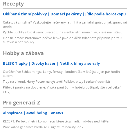
Recepty
Oblíbené zimní polévky
Domácí pekárny
Jídlo podle horoskopu
Cuketová zmrzlina? Vyzkoušejte nečekaný letní hit a geniální způsob, jak zpracovat
úrodu
Rychlé buchty s broskvemi: 5 receptů na sladké letní moučníky, které mají šťávu
Oopsie bread: Proteinové pečivo lehké jako obláček zvládnete připravit jen ze 3
surovin a bez mouky
Hobby a zábava
BLESK Tlapky
Divoký kačer
Netflix filmy a seriály
Osvěžení ve Schladmingu: Lamy, ferraty i koulovačka v létě jsou jen pár hodin
autem
Tipy na víkend: Harry Potter na výstavě! Folklor, bitvy i setkání vodníků
Přibývá paniky na dovolené: Vnuka paní Soni v hotelu poštípaly štěnice! Lékaři
varují
Pro generaci Z
#inspirace
#wellbeing
#news
RECEPT: Perfektní letní kombinace, které tě zchladí, i kdybys nechtěl*a
Proč každá generace hledá svůj signature beauty look