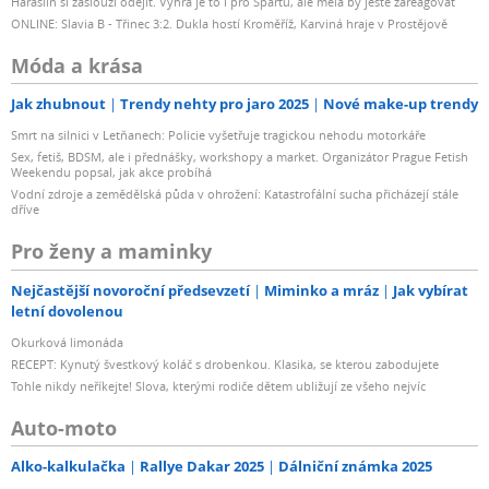
Haraslín si zaslouží odejít. Výhra je to i pro Spartu, ale měla by ještě zareagovat
ONLINE: Slavia B - Třinec 3:2. Dukla hostí Kroměříž, Karviná hraje v Prostějově
Móda a krása
Jak zhubnout
Trendy nehty pro jaro 2025
Nové make-up trendy
Smrt na silnici v Letňanech: Policie vyšetřuje tragickou nehodu motorkáře
Sex, fetiš, BDSM, ale i přednášky, workshopy a market. Organizátor Prague Fetish
Weekendu popsal, jak akce probíhá
Vodní zdroje a zemědělská půda v ohrožení: Katastrofální sucha přicházejí stále
dříve
Pro ženy a maminky
Nejčastější novoroční předsevzetí
Miminko a mráz
Jak vybírat
letní dovolenou
Okurková limonáda
RECEPT: Kynutý švestkový koláč s drobenkou. Klasika, se kterou zabodujete
Tohle nikdy neříkejte! Slova, kterými rodiče dětem ubližují ze všeho nejvíc
Auto-moto
Alko-kalkulačka
Rallye Dakar 2025
Dálniční známka 2025