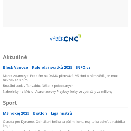
VÝBĚR
Aktuálně
Blesk Vánoce
Kalendář svátků 2025
INFO.cz
Marek Adamczyk: Problém na DAMU přetrvává. Všichni o něm vědí, jen moc
nevědí, co s ním
Brutální útok v Tanvaldu: Několik pobodaných
Nahotinky na Měsíci: Astronautovy Playboy fotky se vydražily za miliony
Sport
MS hokej 2025
Biatlon
Liga mistrů
Ostuda pro Dynamo. Odhlášení béčka za půl milionu, majitelka odmítla nabídku
kraje