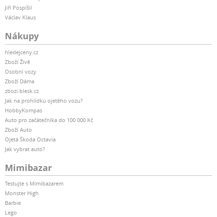
Jiří Pospíšil
Václav Klaus
Nákupy
hledejceny.cz
Zboží Živě
Osobní vozy
Zboží Dáma
zbozi.blesk.cz
Jak na prohlídku ojetého vozu?
HobbyKompas
Auto pro začátečníka do 100 000 Kč
Zboží Auto
Ojetá Škoda Octavia
Jak vybrat auto?
Mimibazar
Testujte s Mimibazarem
Monster High
Barbie
Lego