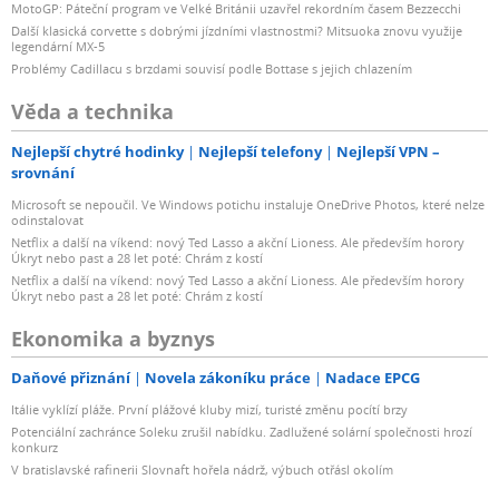
MotoGP: Páteční program ve Velké Británii uzavřel rekordním časem Bezzecchi
Další klasická corvette s dobrými jízdními vlastnostmi? Mitsuoka znovu využije
legendární MX-5
Problémy Cadillacu s brzdami souvisí podle Bottase s jejich chlazením
Věda a technika
Nejlepší chytré hodinky
Nejlepší telefony
Nejlepší VPN –
srovnání
Microsoft se nepoučil. Ve Windows potichu instaluje OneDrive Photos, které nelze
odinstalovat
Netflix a další na víkend: nový Ted Lasso a akční Lioness. Ale především horory
Úkryt nebo past a 28 let poté: Chrám z kostí
Netflix a další na víkend: nový Ted Lasso a akční Lioness. Ale především horory
Úkryt nebo past a 28 let poté: Chrám z kostí
Ekonomika a byznys
Daňové přiznání
Novela zákoníku práce
Nadace EPCG
Itálie vyklízí pláže. První plážové kluby mizí, turisté změnu pocítí brzy
Potenciální zachránce Soleku zrušil nabídku. Zadlužené solární společnosti hrozí
konkurz
V bratislavské rafinerii Slovnaft hořela nádrž, výbuch otřásl okolím