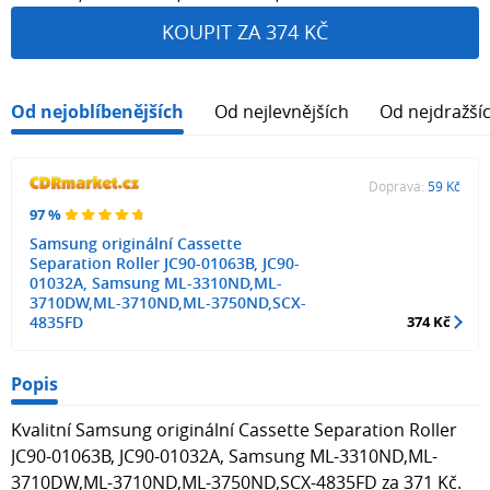
KOUPIT ZA 374 KČ
Od nejoblíbenějších
Od nejlevnějších
Od nejdražší
Doprava:
59 Kč
97 %
Samsung originální Cassette
Separation Roller JC90-01063B, JC90-
01032A, Samsung ML-3310ND,ML-
3710DW,ML-3710ND,ML-3750ND,SCX-
4835FD
374 Kč
Popis
Kvalitní Samsung originální Cassette Separation Roller
JC90-01063B, JC90-01032A, Samsung ML-3310ND,ML-
3710DW,ML-3710ND,ML-3750ND,SCX-4835FD za 371 Kč.