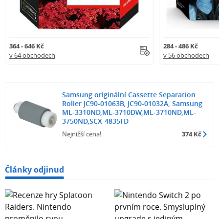
364 - 646 Kč
284 - 486 Kč
v 64 obchodech
v 56 obchodech
Samsung originální Cassette Separation
Roller JC90-01063B, JC90-01032A, Samsung
ML-3310ND,ML-3710DW,ML-3710ND,ML-
3750ND,SCX-4835FD
Nejnižší cena!
374 Kč
Články odjinud