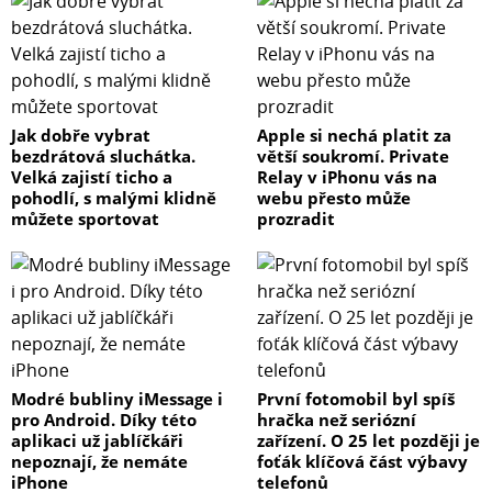
Jak dobře vybrat
Apple si nechá platit za
bezdrátová sluchátka.
větší soukromí. Private
Velká zajistí ticho a
Relay v iPhonu vás na
pohodlí, s malými klidně
webu přesto může
můžete sportovat
prozradit
Modré bubliny iMessage i
První fotomobil byl spíš
pro Android. Díky této
hračka než seriózní
aplikaci už jablíčkáři
zařízení. O 25 let později je
nepoznají, že nemáte
foťák klíčová část výbavy
iPhone
telefonů