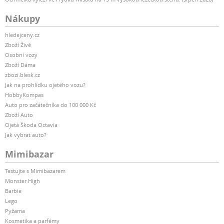
Nákupy
hledejceny.cz
Zboží Živě
Osobní vozy
Zboží Dáma
zbozi.blesk.cz
Jak na prohlídku ojetého vozu?
HobbyKompas
Auto pro začátečníka do 100 000 Kč
Zboží Auto
Ojetá Škoda Octavia
Jak vybrat auto?
Mimibazar
Testujte s Mimibazarem
Monster High
Barbie
Lego
Pyžama
Kosmetika a parfémy