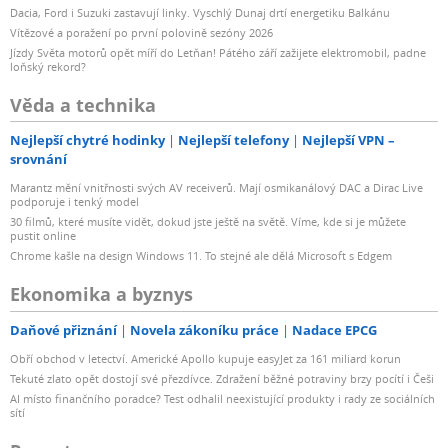
Dacia, Ford i Suzuki zastavují linky. Vyschlý Dunaj drtí energetiku Balkánu
Vítězové a poražení po první polovině sezóny 2026
Jízdy Světa motorů opět míří do Letňan! Pátého září zažijete elektromobil, padne
loňský rekord?
Věda a technika
Nejlepší chytré hodinky
Nejlepší telefony
Nejlepší VPN –
srovnání
Marantz mění vnitřnosti svých AV receiverů. Mají osmikanálový DAC a Dirac Live
podporuje i tenký model
30 filmů, které musíte vidět, dokud jste ještě na světě. Víme, kde si je můžete
pustit online
Chrome kašle na design Windows 11. To stejné ale dělá Microsoft s Edgem
Ekonomika a byznys
Daňové přiznání
Novela zákoníku práce
Nadace EPCG
Obří obchod v letectví. Americké Apollo kupuje easyJet za 161 miliard korun
Tekuté zlato opět dostojí své přezdívce. Zdražení běžné potraviny brzy pocítí i Češi
AI místo finančního poradce? Test odhalil neexistující produkty i rady ze sociálních
sítí