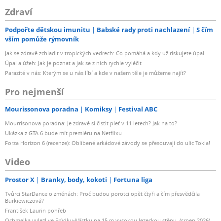
Zdraví
Podpořte dětskou imunitu
Babské rady proti nachlazení
S čím
vším pomůže rýmovník
Jak se zdravě zchladit v tropických vedrech: Co pomáhá a kdy už riskujete úpal
Úpal a úžeh: Jak je poznat a jak se z nich rychle vyléčit
Parazité v nás: Kterým se u nás líbí a kde v našem těle je můžeme najít?
Pro nejmenší
Mourissonova poradna
Komiksy
Festival ABC
Mourrisonova poradna: Je zdravé si čistit pleť v 11 letech? Jak na to?
Ukázka z GTA 6 bude mít premiéru na Netflixu
Forza Horizon 6 (recenze): Oblíbené arkádové závody se přesouvají do ulic Tokia!
Video
Prostor X
Branky, body, kokoti
Fortuna liga
Tvůrci StarDance o změnách: Proč budou porotci opět čtyři a čím přesvědčila
Burkiewiczová?
František Laurin pohřeb
Ochmelka vylezl ve Frýdku-Místku na 15 m vysokou lezeckou stěnu. (srpen 2026)