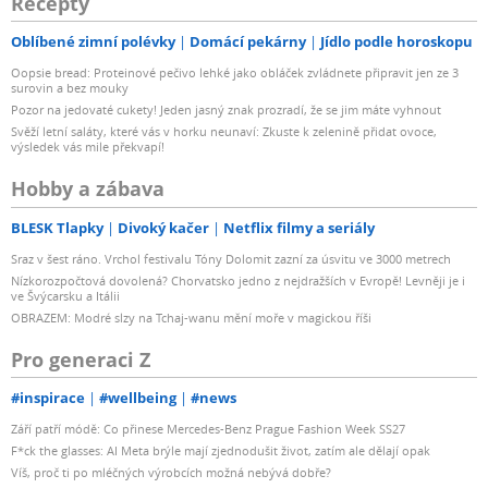
Recepty
Oblíbené zimní polévky
Domácí pekárny
Jídlo podle horoskopu
Oopsie bread: Proteinové pečivo lehké jako obláček zvládnete připravit jen ze 3
surovin a bez mouky
Pozor na jedovaté cukety! Jeden jasný znak prozradí, že se jim máte vyhnout
Svěží letní saláty, které vás v horku neunaví: Zkuste k zelenině přidat ovoce,
výsledek vás mile překvapí!
Hobby a zábava
BLESK Tlapky
Divoký kačer
Netflix filmy a seriály
Sraz v šest ráno. Vrchol festivalu Tóny Dolomit zazní za úsvitu ve 3000 metrech
Nízkorozpočtová dovolená? Chorvatsko jedno z nejdražších v Evropě! Levněji je i
ve Švýcarsku a Itálii
OBRAZEM: Modré slzy na Tchaj-wanu mění moře v magickou říši
Pro generaci Z
#inspirace
#wellbeing
#news
Září patří módě: Co přinese Mercedes-Benz Prague Fashion Week SS27
F*ck the glasses: AI Meta brýle mají zjednodušit život, zatím ale dělají opak
Víš, proč ti po mléčných výrobcích možná nebývá dobře?