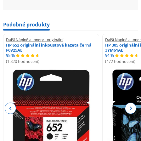
Podobné produkty
Další Náplně a tonery - originální
Další Náplně a tonery
HP 652 originální inkoustová kazeta černá
HP 305 originální
F6V25AE
3YM61AE
95 %
94 %
(1 820 hodnocení)
(472 hodnocení)
Previous
Next