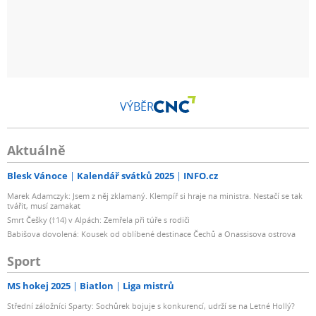
VÝBĚR
Aktuálně
Blesk Vánoce
Kalendář svátků 2025
INFO.cz
Marek Adamczyk: Jsem z něj zklamaný. Klempíř si hraje na ministra. Nestačí se tak
tvářit, musí zamakat
Smrt Češky (†14) v Alpách: Zemřela při túře s rodiči
Babišova dovolená: Kousek od oblíbené destinace Čechů a Onassisova ostrova
Sport
MS hokej 2025
Biatlon
Liga mistrů
Střední záložníci Sparty: Sochůrek bojuje s konkurencí, udrží se na Letné Hollý?