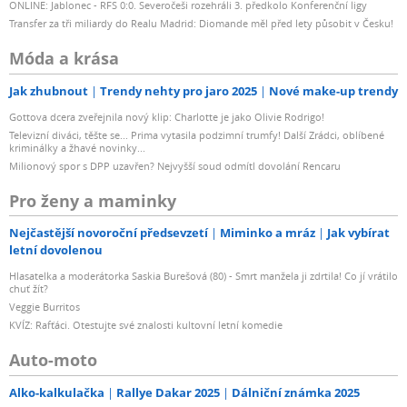
ONLINE: Jablonec - RFS 0:0. Severočeši rozehráli 3. předkolo Konferenční ligy
Transfer za tři miliardy do Realu Madrid: Diomande měl před lety působit v Česku!
Móda a krása
Jak zhubnout
Trendy nehty pro jaro 2025
Nové make-up trendy
Gottova dcera zveřejnila nový klip: Charlotte je jako Olivie Rodrigo!
Televizní diváci, těšte se... Prima vytasila podzimní trumfy! Další Zrádci, oblíbené
kriminálky a žhavé novinky...
Milionový spor s DPP uzavřen? Nejvyšší soud odmítl dovolání Rencaru
Pro ženy a maminky
Nejčastější novoroční předsevzetí
Miminko a mráz
Jak vybírat
letní dovolenou
Hlasatelka a moderátorka Saskia Burešová (80) - Smrt manžela ji zdrtila! Co jí vrátilo
chuť žít?
Veggie Burritos
KVÍZ: Rafťáci. Otestujte své znalosti kultovní letní komedie
Auto-moto
Alko-kalkulačka
Rallye Dakar 2025
Dálniční známka 2025