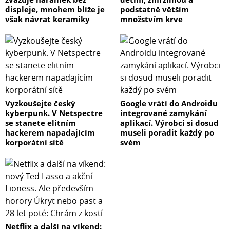
kruhový průstřel
displeje, mnohem blíže je
podstatně větším
však návrat keramiky
množstvím krve
Typ přední kamery v displeji
s viditelnou kamerou v průstřelu
Rozlišení hlavního fotoaparátu
200 Mpx
Vyzkoušejte český
Google vrátí do Androidu
kyberpunk. V Netspectre
integrované zamykání
se stanete elitním
aplikací. Výrobci si dosud
Počet objektivů zadního fotoaparátu
hackerem napadajícím
museli poradit každý po
korporátní sítě
svém
se 4 objektivy
S přední kamerou
ano
S optickou stabilizací
Netflix a další na víkend: