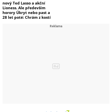
nový Ted Lasso a akční
Lioness. Ale především
ano
horory Úkryt nebo past a
28 let poté: Chrám z kostí
Typ stabilizace obrazu
s optickou stabilizací (OIS)
S teleobjektivem
ano
Se širokoúhlým objektivem
ano
Maximální světelnost hlavního fotoaparátu
f/1.4