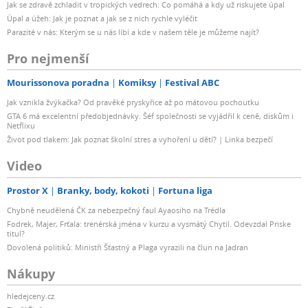
ano
Jak se zdravě zchladit v tropických vedrech: Co pomáhá a kdy už riskujete úpal
Úpal a úžeh: Jak je poznat a jak se z nich rychle vyléčit
Parazité v nás: Kterým se u nás líbí a kde v našem těle je můžeme najít?
Standard Wi-Fi
Pro nejmenší
s Wi-Fi 7 (802.11be)
Mourissonova poradna
Komiksy
Festival ABC
Počet SIM
Jak vznikla žvýkačka? Od pravěké pryskyřice až po mátovou pochoutku
GTA 6 má excelentní předobjednávky. Šéf společnosti se vyjádřil k ceně, diskům i
Netflixu
Dual SIM (2x SIM)
Život pod tlakem: Jak poznat školní stres a vyhoření u dětí? | Linka bezpečí
Video
Typ SIM karty
Prostor X
Branky, body, kokoti
Fortuna liga
s nanoSIM + eSIM
Chybně neudělená ČK za nebezpečný faul Ayaosiho na Trédla
Fodrek, Majer, Frťala: trenérská jména v kurzu a vysmátý Chytil. Odevzdal Priske
S Dual SIM
titul?
Dovolená politiků: Ministři Šťastný a Plaga vyrazili na člun na Jadran
ano
Nákupy
hledejceny.cz
S eSIM