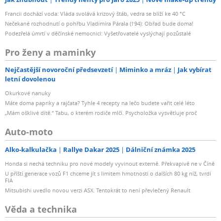
8K (4320p)
Francii dochází voda: Vláda svolává krizový štáb, vedra se blíží ke 40 °C
Nečekané rozhodnutí o pohřbu Vladimíra Párala (†94): Obřad bude doma!
Max. snímková frekvence videa
Podezřelá úmrtí v děčínské nemocnici: Vyšetřovatelé vyslýchají pozůstalé
240 fps
Pro ženy a maminky
Nejčastější novoroční předsevzetí
Miminko a mráz
Jak vybírat
Kvalita fotoaparátu
letní dovolenou
Okurkové nanuky
s profesionálním fotoaparátem
Máte doma papriky a rajčata? Tyhle 4 recepty na lečo budete vařit celé léto
„Mám ošklivé dítě.“ Tabu, o kterém rodiče mlčí. Psycholožka vysvětluje proč
S fotoaparátem
Auto-moto
ano
Alko-kalkulačka
Rallye Dakar 2025
Dálniční známka 2025
Honda si nechá techniku pro nové modely vyvinout externě. Překvapivě ne v Číně
Nabíjecí konektor
U příští generace vozů F1 chceme jít s limitem hmotnosti o dalších 80 kg níž, tvrdí
FIA
Mitsubishi uvedlo novou verzi ASX. Tentokrát to není převlečený Renault
s nabíjením přes USB-C
Věda a technika
S konektorem USB-C