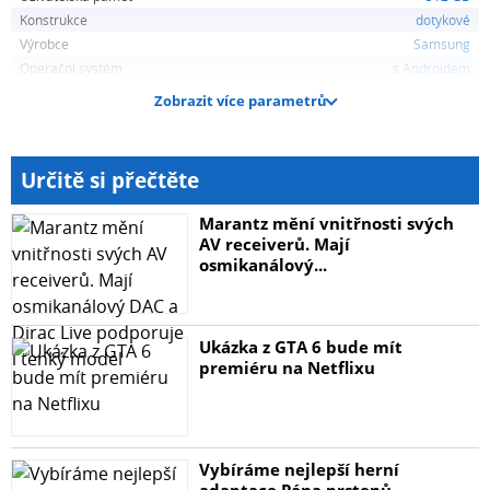
Samsung Galaxy S26 Ultra
Konstrukce
dotykové
Výrobce
Samsung
Modelový rok
Operační systém
s Androidem
Zobrazit více parametrů
2026
Nadstavba systému
Určitě si přečtěte
s One UI
Marantz mění vnitřnosti svých
AV receiverů. Mají
osmikanálový...
Chytré telefony (smartphony)
ano
Ukázka z GTA 6 bude mít
premiéru na Netflixu
Konstrukce
dotykové
Vybíráme nejlepší herní
Barva