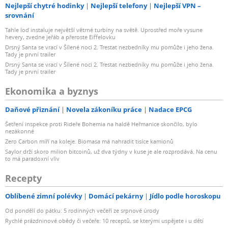
Nejlepší chytré hodinky
Nejlepší telefony
Nejlepší VPN –
srovnání
ano
Tahle loď instaluje největší větrné turbíny na světě. Uprostřed moře vysune
hevery, zvedne jeřáb a přeroste Eiffelovku
Sluchátkový konektor
Drsný Santa se vrací v Šílené noci 2. Trestat nezbedníky mu pomůže i jeho žena.
Tady je první trailer
Drsný Santa se vrací v Šílené noci 2. Trestat nezbedníky mu pomůže i jeho žena.
s USB-C audio
Tady je první trailer
Ekonomika a byznys
S podporou OTG
Daňové přiznání
Novela zákoníku práce
Nadace EPCG
ano
Šetření inspekce proti Rideře Bohemia na haldě Heřmanice skončilo, bylo
nezákonné
5G
Zero Carbon míří na koleje. Biomasa má nahradit tisíce kamionů
Saylor drží skoro milion bitcoinů, už dva týdny v kuse je ale rozprodává. Na cenu
to má paradoxní vliv
ano
Recepty
LTE (4G)
Oblíbené zimní polévky
Domácí pekárny
Jídlo podle horoskopu
Od pondělí do pátku: 5 rodinných večeří ze srpnové úrody
ano
Rychlé prázdninové obědy či večeře: 10 receptů, se kterými uspějete i u dětí