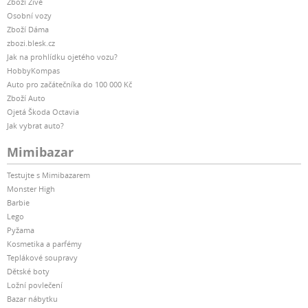
Zboží Živě
Osobní vozy
ano
Zboží Dáma
zbozi.blesk.cz
EDGE
Jak na prohlídku ojetého vozu?
HobbyKompas
Auto pro začátečníka do 100 000 Kč
ano
Zboží Auto
Ojetá Škoda Octavia
GSM/GPRS (2G)
Jak vybrat auto?
Mimibazar
ano
Testujte s Mimibazarem
Monster High
Internetový prohlížeč
Barbie
Lego
ano
Pyžama
Kosmetika a parfémy
S GPS
Teplákové soupravy
Dětské boty
Ložní povlečení
ano
Bazar nábytku