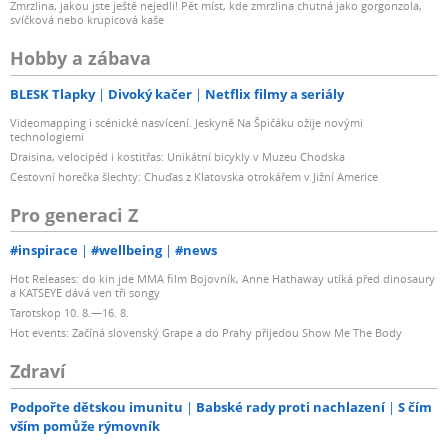
Zmrzlina, jakou jste ještě nejedli! Pět míst, kde zmrzlina chutná jako gorgonzola,
S NFC
svíčková nebo krupicová kaše
Hobby a zábava
ano
BLESK Tlapky
Divoký kačer
Netflix filmy a seriály
S Bluetooth
Videomapping i scénické nasvícení. Jeskyně Na Špičáku ožije novými
technologiemi
Draisina, velocipéd i kostitřas: Unikátní bicykly v Muzeu Chodska
ano
Cestovní horečka šlechty: Chuďas z Klatovska otrokářem v Jižní Americe
Pro generaci Z
Verze Bluetooth
#inspirace
#wellbeing
#news
s Bluetooth 6.0
Hot Releases: do kin jde MMA film Bojovník, Anne Hathaway utíká před dinosaury
a KATSEYE dává ven tři songy
S Wi-Fi
Tarotskop 10. 8.—16. 8.
Hot events: Začíná slovenský Grape a do Prahy přijedou Show Me The Body
ano
Zdraví
S Wi-Fi 6 nebo vyšším
Podpořte dětskou imunitu
Babské rady proti nachlazení
S čím
vším pomůže rýmovník