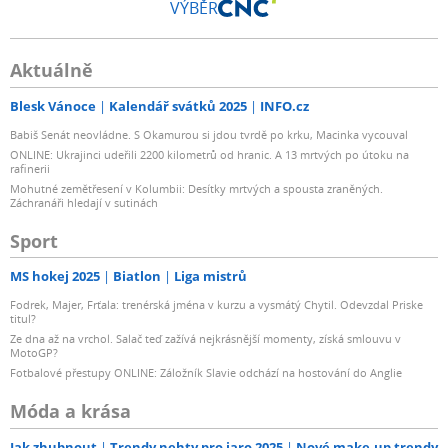
VÝBĚR
Maximální světelnost předního fotoaparátu
Aktuálně
f/2.2
Blesk Vánoce
Kalendář svátků 2025
INFO.cz
Počet objektivů předního fotoaparátu
Babiš Senát neovládne. S Okamurou si jdou tvrdě po krku, Macinka vycouval
ONLINE: Ukrajinci udeřili 2200 kilometrů od hranic. A 13 mrtvých po útoku na
s 1 objektivem
rafinerii
Mohutné zemětřesení v Kolumbii: Desítky mrtvých a spousta zraněných.
Záchranáři hledají v sutinách
S automatickým ostřením
Sport
ano
MS hokej 2025
Biatlon
Liga mistrů
Fodrek, Majer, Frťala: trenérská jména v kurzu a vysmátý Chytil. Odevzdal Priske
S LED bleskem
titul?
Ze dna až na vrchol. Salač teď zažívá nejkrásnější momenty, získá smlouvu v
MotoGP?
ano
Fotbalové přestupy ONLINE: Záložník Slavie odchází na hostování do Anglie
Maximální rozlišení videa
Móda a krása
Jak zhubnout
Trendy nehty pro jaro 2025
Nové make-up trendy