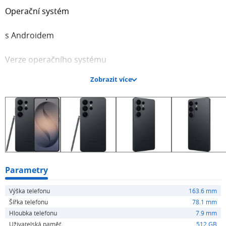
Operační systém
s Androidem
Verze operačního systému
Zobrazit více
s Androidem 16
Uživatelská paměť
512 GB
Operační paměť RAM
Parametry
12 GB
Výška telefonu
163.6 mm
Šířka telefonu
78.1 mm
Produktová řada
Hloubka telefonu
7.9 mm
Uživatelská paměť
512 GB