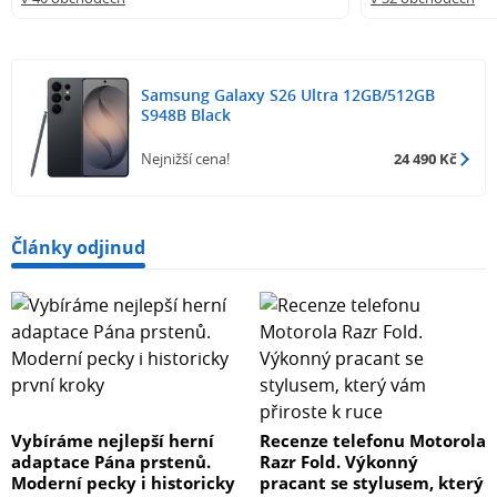
s výdrží na celý náročný den
Velikost displeje
Samsung Galaxy S26 Ultra 12GB/512GB
S948B Black
6.9 "
Nejnižší cena!
24 490 Kč
Typ displeje
Články odjinud
s Dynamic AMOLED 2X displejem
Obnovovací frekvence displeje
120 Hz
Jemnost displeje (PPI)
Vybíráme nejlepší herní
Recenze telefonu Motorola
adaptace Pána prstenů.
Razr Fold. Výkonný
498 PPI
Moderní pecky i historicky
pracant se stylusem, který