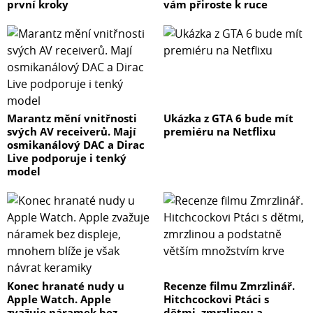
první kroky
vám přiroste k ruce
Rozlišení displeje
3120 x 1440
Počet displejů
1
Marantz mění vnitřnosti
Ukázka z GTA 6 bude mít
svých AV receiverů. Mají
premiéru na Netflixu
osmikanálový DAC a Dirac
S Gorilla Glass
Live podporuje i tenký
model
ano
S HDR 10+
ano
Tvar výřezu displeje
Konec hranaté nudy u
Recenze filmu Zmrzlinář.
Apple Watch. Apple
Hitchcockovi Ptáci s
zvažuje náramek bez
dětmi, zmrzlinou a