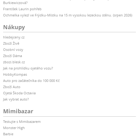
Burkiewiczová?
František Laurin pohřeb
Ochmelka vylezl ve Frýdku-Místku na 15 m vysokou lezeckou stěnu. (srpen 2026)
Nákupy
hledejceny.cz
Zboží Živě
Osobní vozy
Zboží Dáma
zbozi.blesk.cz
Jak na prohlídku ojetého vozu?
HobbyKompas
Auto pro začátečníka do 100 000 Kč
Zboží Auto
Ojetá Škoda Octavia
Jak vybrat auto?
Mimibazar
Testujte s Mimibazarem
Monster High
Barbie