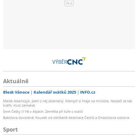
VÝBĚR
Aktuálně
Blesk Vánoce
Kalendář svátků 2025
INFO.cz
Marek Adamczyk: Jsem z něj zklamaný. Klempíř si hraje na ministra. Nestačí se tak
tvářit, musí zamakat
Smrt Češky (†14) v Alpách: Zemřela při túře s rodiči
Babišova dovolená: Kousek od oblíbené destinace Čechů a Onassisova ostrova
Sport