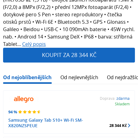
(F/2,0) a 8MPx (F/2,2) • přední 12MPx fotoaparát (F/2,4) •
dotykové pero S Pen • stereo reproduktory • čtečka
otisků prstů • Wi-Fi 6E • Bluetooth 5.3 • GPS • Glonass •
Galileo • Beidou • USB-C • 10 090mAh baterie • 45W rychl.
nab. • Android 14 • Samsung DeX • IP68 • barva: stříbrná
Tablet...
Celý popis
KOUPIT ZA 28 344 KČ
Od nejoblíbenějších
Od nejlevnějších
Od nejdražší
Doprava:
zdarma
Skladem
94 %
Samsung Galaxy Tab S10+ Wi-Fi SM-
X820NZSPEUE
28 344 Kč