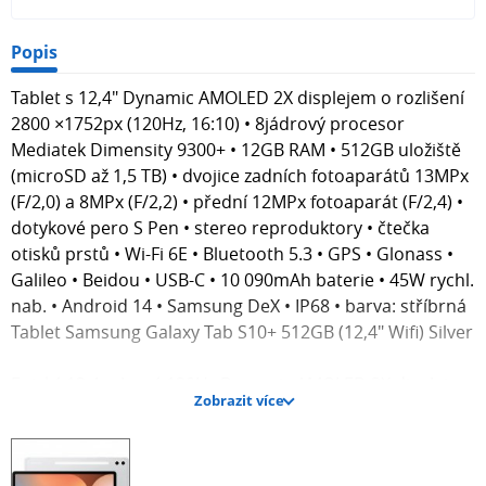
Popis
Tablet s 12,4" Dynamic AMOLED 2X displejem o rozlišení
2800 ×1752px (120Hz, 16:10) • 8jádrový procesor
Mediatek Dimensity 9300+ • 12GB RAM • 512GB uložiště
(microSD až 1,5 TB) • dvojice zadních fotoaparátů 13MPx
(F/2,0) a 8MPx (F/2,2) • přední 12MPx fotoaparát (F/2,4) •
dotykové pero S Pen • stereo reproduktory • čtečka
otisků prstů • Wi-Fi 6E • Bluetooth 5.3 • GPS • Glonass •
Galileo • Beidou • USB-C • 10 090mAh baterie • 45W rychl.
nab. • Android 14 • Samsung DeX • IP68 • barva: stříbrná
Tablet Samsung Galaxy Tab S10+ 512GB (12,4" Wifi) Silver
Epický 12,4palcový 120Hz Dynamic AMOLED 2X displej s
Zobrazit více
dechberoucími barvami a HDR10+
Antireflexní úprava &amp; inteligentní funkce Vision
Booster