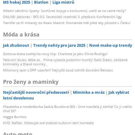
MS hokej 2025
Biatlon
Liga mistrů
Střední záložníci Sparty: Sochůrek bojuje s konkurencí, udrží se na Letné Hollý?
ONLINE: Jablonec - RFS 0:0. Severočeši rozehráli 3. předkolo Konferenční ligy
Transfer za tři miliardy do Realu Madrid: Diomande měl před lety působit v Česku!
Móda a krása
Jak zhubnout
Trendy nehty pro jaro 2025
Nové make-up trendy
Gottova dcera zveřejnila nový klip: Charlotte je jako Olivie Rodrigo!
Televizní diváci, těšte se... Prima vytasila podzimní trumfy! Další Zrádci, oblíbené
kriminálky a žhavé novinky...
Milionový spor s DPP uzavřen? Nejvyšší soud odmítl dovolání Rencaru
Pro ženy a maminky
Nejčastější novoroční předsevzetí
Miminko a mráz
Jak vybírat
letní dovolenou
Hlasatelka a moderátorka Saskia Burešová (80) - Smrt manžela ji zdrtila! Co jí vrátilo
chuť žít?
Veggie Burritos
KVÍZ: Rafťáci. Otestujte své znalosti kultovní letní komedie
Auto-moto