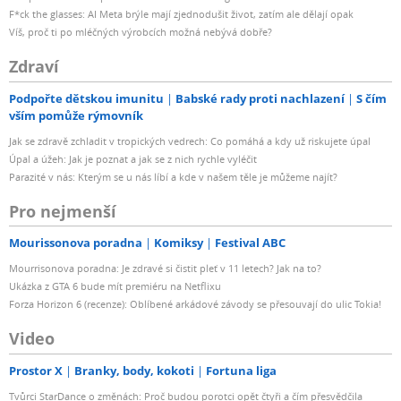
F*ck the glasses: AI Meta brýle mají zjednodušit život, zatím ale dělají opak
Víš, proč ti po mléčných výrobcích možná nebývá dobře?
Zdraví
Podpořte dětskou imunitu
Babské rady proti nachlazení
S čím
vším pomůže rýmovník
Jak se zdravě zchladit v tropických vedrech: Co pomáhá a kdy už riskujete úpal
Úpal a úžeh: Jak je poznat a jak se z nich rychle vyléčit
Parazité v nás: Kterým se u nás líbí a kde v našem těle je můžeme najít?
Pro nejmenší
Mourissonova poradna
Komiksy
Festival ABC
Mourrisonova poradna: Je zdravé si čistit pleť v 11 letech? Jak na to?
Ukázka z GTA 6 bude mít premiéru na Netflixu
Forza Horizon 6 (recenze): Oblíbené arkádové závody se přesouvají do ulic Tokia!
Video
Prostor X
Branky, body, kokoti
Fortuna liga
Tvůrci StarDance o změnách: Proč budou porotci opět čtyři a čím přesvědčila