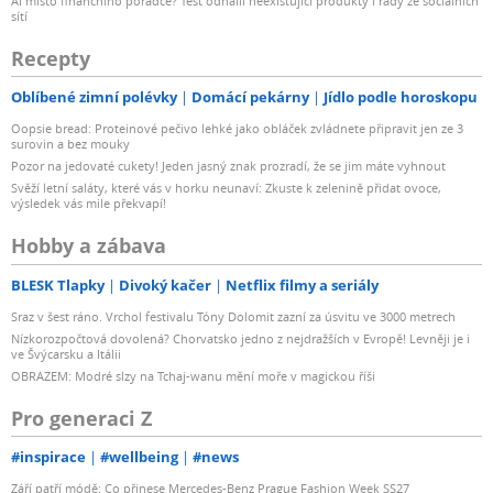
AI místo finančního poradce? Test odhalil neexistující produkty i rady ze sociálních
sítí
Recepty
Oblíbené zimní polévky
Domácí pekárny
Jídlo podle horoskopu
Oopsie bread: Proteinové pečivo lehké jako obláček zvládnete připravit jen ze 3
surovin a bez mouky
Pozor na jedovaté cukety! Jeden jasný znak prozradí, že se jim máte vyhnout
Svěží letní saláty, které vás v horku neunaví: Zkuste k zelenině přidat ovoce,
výsledek vás mile překvapí!
Hobby a zábava
BLESK Tlapky
Divoký kačer
Netflix filmy a seriály
Sraz v šest ráno. Vrchol festivalu Tóny Dolomit zazní za úsvitu ve 3000 metrech
Nízkorozpočtová dovolená? Chorvatsko jedno z nejdražších v Evropě! Levněji je i
ve Švýcarsku a Itálii
OBRAZEM: Modré slzy na Tchaj-wanu mění moře v magickou říši
Pro generaci Z
#inspirace
#wellbeing
#news
Září patří módě: Co přinese Mercedes-Benz Prague Fashion Week SS27