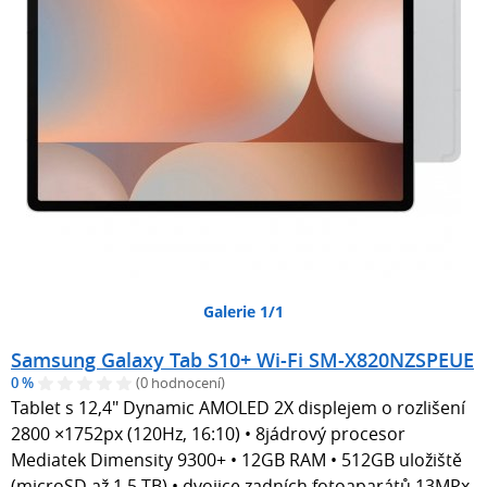
Galerie 1/1
Samsung Galaxy Tab S10+ Wi-Fi SM-X820NZSPEUE
0 %
(0 hodnocení)
Tablet s 12,4" Dynamic AMOLED 2X displejem o rozlišení
2800 ×1752px (120Hz, 16:10) • 8jádrový procesor
Mediatek Dimensity 9300+ • 12GB RAM • 512GB uložiště
(microSD až 1,5 TB) • dvojice zadních fotoaparátů 13MPx