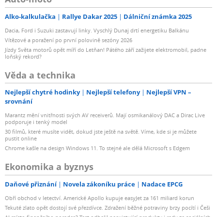
Alko-kalkulačka
Rallye Dakar 2025
Dálniční známka 2025
Dacia, Ford i Suzuki zastavují linky. Vyschlý Dunaj drtí energetiku Balkánu
Vítězové a poražení po první polovině sezóny 2026
Jízdy Světa motorů opět míří do Letňan! Pátého září zažijete elektromobil, padne
loňský rekord?
Věda a technika
Nejlepší chytré hodinky
Nejlepší telefony
Nejlepší VPN –
srovnání
Marantz mění vnitřnosti svých AV receiverů. Mají osmikanálový DAC a Dirac Live
podporuje i tenký model
30 filmů, které musíte vidět, dokud jste ještě na světě. Víme, kde si je můžete
pustit online
Chrome kašle na design Windows 11. To stejné ale dělá Microsoft s Edgem
Ekonomika a byznys
Daňové přiznání
Novela zákoníku práce
Nadace EPCG
Obří obchod v letectví. Americké Apollo kupuje easyJet za 161 miliard korun
Tekuté zlato opět dostojí své přezdívce. Zdražení běžné potraviny brzy pocítí i Češi