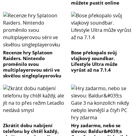
Samsung Kids vám umožňuje vytvářet bezpečné
můžete pustit online
prostředí, které mohou vaše děti zkoumat. Jednoduše
klepněte v Panelu rychlého přístupu na Samsung Kids a
užijte si nativní aplikace s postavičkami, jež žijí ve svém
virtuálním světě. Rodičovská kontrola vám umožňuje
sledovat způsob a dobu užívání, takže dětem můžete
předat tablet s klidem v duši.
Recenze hry Splatoon
Bose překopalo svůj
Raiders. Nintendo
vlajkový soundbar.
Vyobrazení je pouze ilustrativní. Marketingová
proměnilo svou
Lifestyle Ultra může
prezentace a popis jednotlivých funkcí, technologií a
multiplayerovou sérii ve
vyrůst až na 7.1.4
specifikací vychází z data představení nebo uvedení
skvělou singleplayerovku
produktu na trh.
Zkrátit dobu nabíjení
Hry zadarmo, nebo se
telefonu by chtěl každý,
slevou: Baldur&#039;s