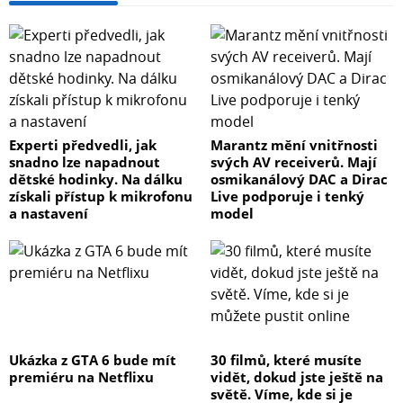
nabíjení rychle dostaňte zpět na 100 % kapacity.
Samsung Galaxy Tab S10+.
Nové a nepoznané. Samsung Galaxy Tab S10+.
Vychutnejte si simultánní překlady hlasu v reálném čase
v rámci různých aplikací. Využijte služeb inteligentního
Experti předvedli, jak
Marantz mění vnitřnosti
Tlumočníka, s nímž vám tablet Galaxy Tab S10 Plus
snadno lze napadnout
svých AV receiverů. Mají
otevře brány do světa komunikace a bezstarostného
dětské hodinky. Na dálku
osmikanálový DAC a Dirac
cestování. Vyhledávejte na tabletu bez námahy pomocí
získali přístup k mikrofonu
Live podporuje i tenký
jednoduchého gesta zakroužkování (Circle to Search) a
a nastavení
model
okamžitě se dostaňte k tomu, co potřebujete – ať už jde
o text nebo obrázky. Anebo si zpříjemněte prohlížení
webu a konzumaci obsahu – když najdete stránku,
kterou potřebujete rychle pochopit a sesumarizovat,
Samsung Galaxy Tab S10+ vám skrze Smart asistenta
přinese její bleskové shrnutí.
Ukázka z GTA 6 bude mít
30 filmů, které musíte
premiéru na Netflixu
vidět, dokud jste ještě na
První dětské kroky v digitálním světě se Samsung Kids
světě. Víme, kde si je