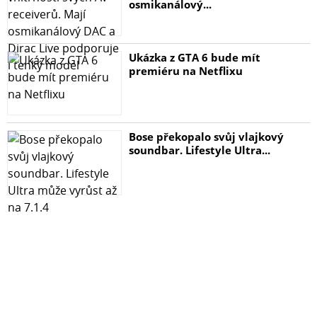
osmikanálový...
ekosystému Galaxy
Prémiová konstrukce Enhanced Armor Aluminum s
certifikací IP68
Ukázka z GTA 6 bude mít
Velkokapacitní 10 090mAh baterie s famózní výdrží a
premiéru na Netflixu
podporou 45W rychlonabíjení
Nejmodernější operační systém Android 14 &amp;
bezdrátový Samsung DeX
Bose překopalo svůj vlajkový
Ikonický vzhled. Ikonický pocit.
soundbar. Lifestyle Ultra...
Inovace je cítit v každém detailu. Třeba v nových
designových akcentech pera S Pen, nabíjecí ploše a
dekoru fotoaparátu. Každý z prvků je navíc úžasný na
dotek. Nechte se okouzlit sytějšími barvami a věrnějšími
odstíny černé na displeji Dynamic AMOLED 2X. Ponořte
se hlouběji do filmového zážitku s výjimečně jemným
rozlišením a úchvatně plynulou interakcí na obrazovce,
kterou mnozí považují za dokonalou. S antireflexní
úpravou a funkcí Vision Booster, co zajistí luxusní
viditelnost v jakémkoliv prostředí. Samsung Galaxy Tab