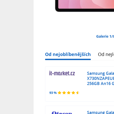
Galerie 1/
Od nejoblíbenějších
Od nejl
Samsung Gala
X730NZAPEUE
256GB An16 
93 %
Samsung Gala