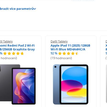
nahradí notebook
brazit více parametrů
ší Tablety
Další Tablety
D
aomi Redmi Pad 2 Wi-Fi
Apple iPad 11 (2025) 128GB
B/256GB Graphite Gray
Wi-Fi Blue MD4A4HC/A
 %
92 %
0 hodnocení)
(19 hodnocení)