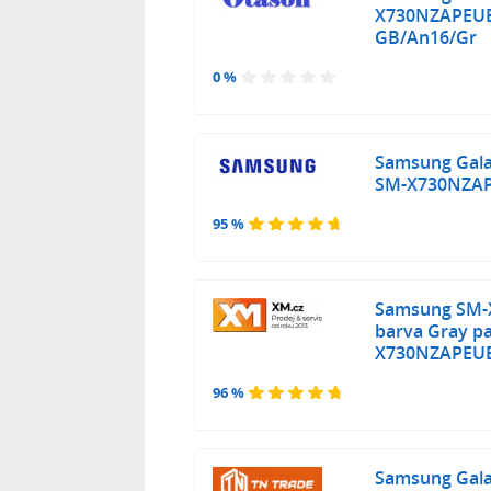
X730NZAPEUE
GB/An16/Gr
0 %
Samsung Gala
SM-X730NZA
95 %
Samsung SM-X
barva Gray p
X730NZAPEU
96 %
Samsung Gala