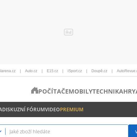
Iarena.cz
Auto.cz
E15.cz
iSport.cz
Doupě.cz
AutoRevue.
POČÍTAČE
MOBILY
TECHNIKA
HRY
A
DISKUZNÍ FÓRUM
VIDEO
PREMIUM