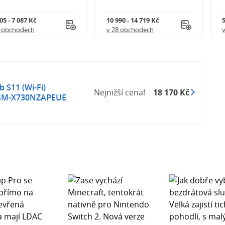
05 - 7 087 Kč
10 990 - 14 719 Kč
5
9 obchodech
v 28 obchodech
 S11 (Wi-Fi)
Nejnižší cena!
18 170 Kč
 SM-X730NZAPEUE