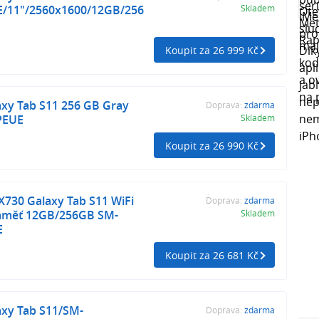
/11"/2560x1600/12GB/256
Skladem
Koupit za 26 999 Kč
xy Tab S11 256 GB Gray
Doprava:
zdarma
PEUE
Skladem
Koupit za 26 990 Kč
730 Galaxy Tab S11 WiFi
Doprava:
zdarma
aměť 12GB/256GB SM-
Skladem
E
Koupit za 26 681 Kč
xy Tab S11/SM-
Doprava:
zdarma