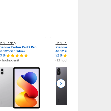
alší Tablety
Další Tablety
Xiaomi Redmi Pad 2 Pro
Xiaomi Redmi Pad 2 Wi-Fi
8GB/256GB Silver
4GB/128GB Graphite Gray
99 %
92 %
(7 hodnocení)
(13 hodnocení)
Next