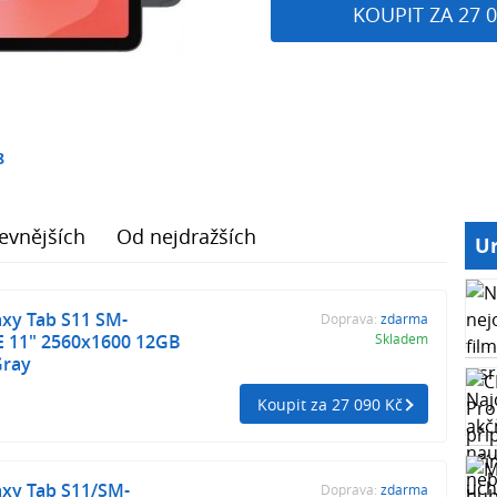
KOUPIT ZA 27 0
8
evnějších
Od nejdražších
Ur
xy Tab S11 SM-
Doprava:
zdarma
 11" 2560x1600 12GB
Skladem
Gray
Koupit za 27 090 Kč
xy Tab S11/SM-
Doprava:
zdarma