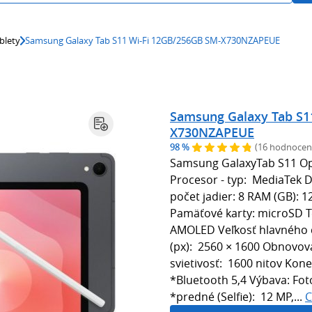
blety
Samsung Galaxy Tab S11 Wi-Fi 12GB/256GB SM-X730NZAPEUE
Samsung Galaxy Tab S1
X730NZAPEUE
98 %
(16 hodnocen
Samsung GalaxyTab S11 Op
Procesor - typ: MediaTek 
počet jadier: 8 RAM (GB): 
Pamäťové karty: microSD T
AMOLED Veľkosť hlavného di
(px): 2560 × 1600 Obnovova
svietivosť: 1600 nitov Konek
*Bluetooth 5,4 Výbava: Foto
*predné (Selfie): 12 MP,...
C