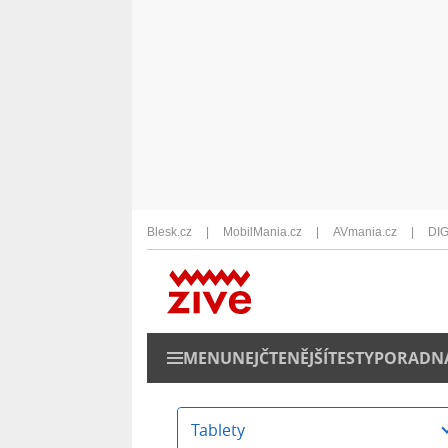
Blesk.cz
MobilMania.cz
AVmania.cz
DIG
MENU
NEJČTENĚJŠÍ
TESTY
PORADN
Tablety