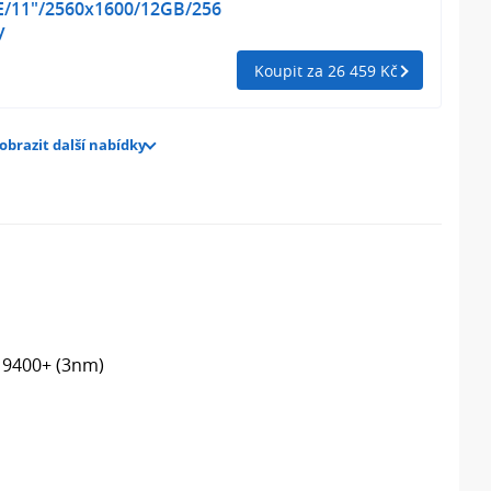
/11"/2560x1600/12GB/256
y
Koupit za 26 459 Kč
obrazit další nabídky
 9400+ (3nm)