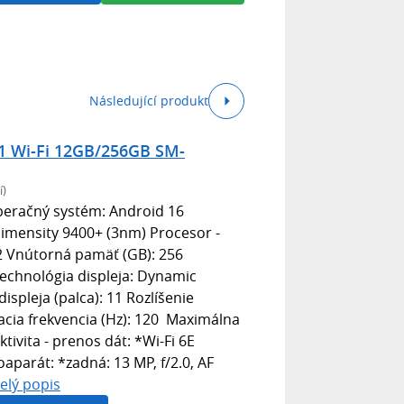
Následující produkt
1 Wi-Fi 12GB/256GB SM-
í)
eračný systém: Android 16
Dimensity 9400+ (3nm) Procesor -
12 Vnútorná pamäť (GB): 256
echnológia displeja: Dynamic
spleja (palca): 11 Rozlíšenie
cia frekvencia (Hz): 120 Maximálna
tivita - prenos dát: *Wi-Fi 6E
aparát: *zadná: 13 MP, f/2.0, AF
elý popis