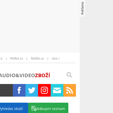
cz
Reflex.cz
Ábíčko.cz
více
AUDIO&VIDEO
ZBOŽÍ
Vyhledat zboží
Nákupní seznam