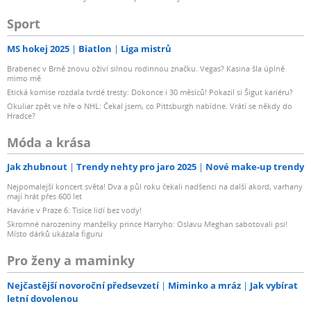
Sport
MS hokej 2025
Biatlon
Liga mistrů
Brabenec v Brně znovu oživí silnou rodinnou značku. Vegas? Kasina šla úplně
mimo mě
Etická komise rozdala tvrdé tresty: Dokonce i 30 měsíců! Pokazil si Šigut kariéru?
Okuliar zpět ve hře o NHL: Čekal jsem, co Pittsburgh nabídne. Vrátí se někdy do
Hradce?
Móda a krása
Jak zhubnout
Trendy nehty pro jaro 2025
Nové make-up trendy
Nejpomalejší koncert světa! Dva a půl roku čekali nadšenci na další akord, varhany
mají hrát přes 600 let
Havárie v Praze 6: Tisíce lidí bez vody!
Skromné narozeniny manželky prince Harryho: Oslavu Meghan sabotovali psi!
Místo dárků ukázala figuru
Pro ženy a maminky
Nejčastější novoroční předsevzetí
Miminko a mráz
Jak vybírat
letní dovolenou