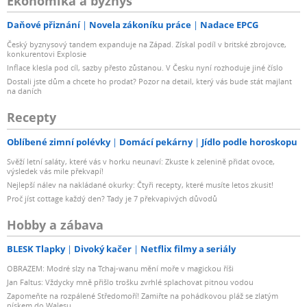
Ekonomika a byznys
Daňové přiznání
Novela zákoníku práce
Nadace EPCG
Český byznysový tandem expanduje na Západ. Získal podíl v britské zbrojovce,
konkurentovi Explosie
Inflace klesla pod cíl, sazby přesto zůstanou. V Česku nyní rozhoduje jiné číslo
Dostali jste dům a chcete ho prodat? Pozor na detail, který vás bude stát majlant
na daních
Recepty
Oblíbené zimní polévky
Domácí pekárny
Jídlo podle horoskopu
Svěží letní saláty, které vás v horku neunaví: Zkuste k zelenině přidat ovoce,
výsledek vás mile překvapí!
Nejlepší nálev na nakládané okurky: Čtyři recepty, které musíte letos zkusit!
Proč jíst cottage každý den? Tady je 7 překvapivých důvodů
Hobby a zábava
BLESK Tlapky
Divoký kačer
Netflix filmy a seriály
OBRAZEM: Modré slzy na Tchaj-wanu mění moře v magickou říši
Jan Faltus: Vždycky mně přišlo trošku zvrhlé splachovat pitnou vodou
Zapomeňte na rozpálené Středomoří! Zamiřte na pohádkovou pláž se zlatým
pískem do Walesu