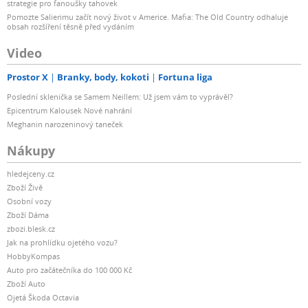
strategie pro fanoušky tahovek
Pomozte Salierimu začít nový život v Americe. Mafia: The Old Country odhaluje
obsah rozšíření těsně před vydáním
Video
Prostor X
Branky, body, kokoti
Fortuna liga
Poslední sklenička se Samem Neillem: Už jsem vám to vyprávěl?
Epicentrum Kalousek Nové nahrání
Meghanin narozeninový taneček
Nákupy
hledejceny.cz
Zboží Živě
Osobní vozy
Zboží Dáma
zbozi.blesk.cz
Jak na prohlídku ojetého vozu?
HobbyKompas
Auto pro začátečníka do 100 000 Kč
Zboží Auto
Ojetá Škoda Octavia