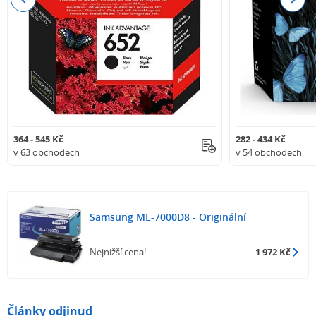
364 - 545 Kč
282 - 434 Kč
v 63 obchodech
v 54 obchodech
Samsung ML-7000D8 - Originální
Nejnižší cena!
1 972 Kč
Články odjinud