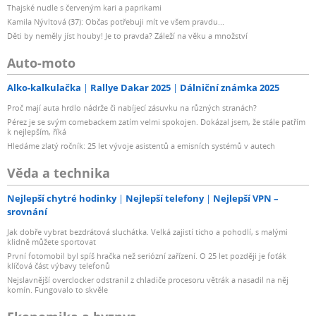
Thajské nudle s červeným kari a paprikami
Kamila Nývltová (37): Občas potřebuji mít ve všem pravdu...
Děti by neměly jíst houby! Je to pravda? Záleží na věku a množství
Auto-moto
Alko-kalkulačka
Rallye Dakar 2025
Dálniční známka 2025
Proč mají auta hrdlo nádrže či nabíjecí zásuvku na různých stranách?
Pérez je se svým comebackem zatím velmi spokojen. Dokázal jsem, že stále patřím
k nejlepším, říká
Hledáme zlatý ročník: 25 let vývoje asistentů a emisních systémů v autech
Věda a technika
Nejlepší chytré hodinky
Nejlepší telefony
Nejlepší VPN –
srovnání
Jak dobře vybrat bezdrátová sluchátka. Velká zajistí ticho a pohodlí, s malými
klidně můžete sportovat
První fotomobil byl spíš hračka než seriózní zařízení. O 25 let později je foťák
klíčová část výbavy telefonů
Nejslavnější overclocker odstranil z chladiče procesoru větrák a nasadil na něj
komín. Fungovalo to skvěle