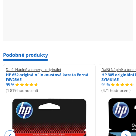
Podobné produkty
Další Náplně a tonery - originální
Další Náplně a tonery
HP 652 originální inkoustová kazeta černá
HP 305 originální
F6V25AE
3YM61AE
95 %
94 %
(1 819 hodnocení)
(471 hodnocení)
Previous
Next