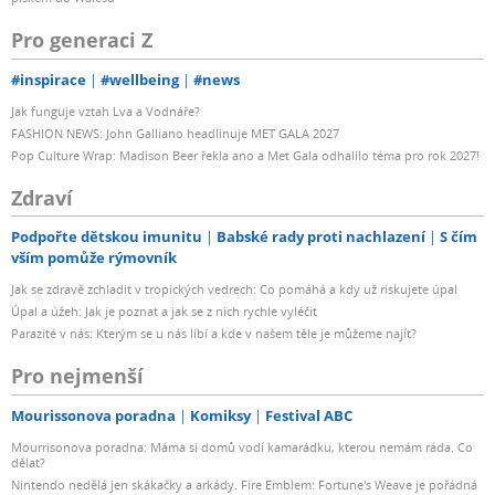
Pro generaci Z
#inspirace
#wellbeing
#news
Jak funguje vztah Lva a Vodnáře?
FASHION NEWS: John Galliano headlinuje MET GALA 2027
Pop Culture Wrap: Madison Beer řekla ano a Met Gala odhalilo téma pro rok 2027!
Zdraví
Podpořte dětskou imunitu
Babské rady proti nachlazení
S čím
vším pomůže rýmovník
Jak se zdravě zchladit v tropických vedrech: Co pomáhá a kdy už riskujete úpal
Úpal a úžeh: Jak je poznat a jak se z nich rychle vyléčit
Parazité v nás: Kterým se u nás líbí a kde v našem těle je můžeme najít?
Pro nejmenší
Mourissonova poradna
Komiksy
Festival ABC
Mourrisonova poradna: Máma si domů vodí kamarádku, kterou nemám ráda. Co
dělat?
Nintendo nedělá jen skákačky a arkády. Fire Emblem: Fortune's Weave je pořádná