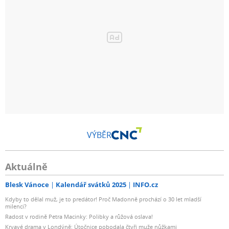
VÝBĚR
Aktuálně
Blesk Vánoce
Kalendář svátků 2025
INFO.cz
Kdyby to dělal muž, je to predátor! Proč Madonně prochází o 30 let mladší
milenci?
Radost v rodině Petra Macinky: Polibky a růžová oslava!
Krvavé drama v Londýně: Útočnice pobodala čtyři muže nůžkami