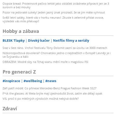
Oopsie bread: Proteinové pečivo lehké jako obláček zvládnete připravit jen ze 3
surovin a bez mouky
Pozor na jedovaté cukety! Jeden jasný znak prozradí, že se jim máte vyhnout
Svěží letní saláty, které vás v horku neunaví: Zkuste k zelenině přidat ovoce,
výsledek vás mile překvapí!
Hobby a zábava
BLESK Tlapky
Divoký kačer
Netflix filmy a seriály
Sraz v šest ráno. Vrchol festivalu Tóny Dolomit zazní za úsvitu ve 3000 metrech
Nízkorozpočtová dovolená? Chorvatsko jedno z nejdražších v Evropě! Levněji je i
ve Švýcarsku a Itálii
OBRAZEM: Modré slzy na Tchaj-wanu mění moře v magickou říši
Pro generaci Z
#inspirace
#wellbeing
#news
Září patří módě: Co přinese Mercedes-Benz Prague Fashion Week SS27
F*ck the glasses: AI Meta brýle mají zjednodušit život, zatím ale dělají opak
Víš, proč ti po mléčných výrobcích možná nebývá dobře?
Zdraví