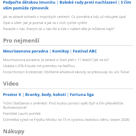
Podpořte dětskou imunitu
Babské rady proti nachlazení
S čím
vším pomůže rýmovník
Jak se zdravě zchladit v tropických vedrech: Co pomáhá a kdy už riskujete úpal
Úpal a úžeh: Jak je poznat a jak se z nich rychle vyléčit
Parazité v nás: Kterým se u nás líbí a kde v našem těle je můžeme najít?
Pro nejmenší
Mourissonova poradna
Komiksy
Festival ABC
Mourrisonova poradna: Je zdravé si čistit pleť v 11 letech? Jak na to?
Ukázka z GTA 6 bude mít premiéru na Netflixu
Forza Horizon 6 (recenze): Oblíbené arkádové závody se přesouvají do ulic Tokia!
Video
Prostor X
Branky, body, kokoti
Fortuna liga
Tvůrci StarDance o změnách: Proč budou porotci opět čtyři a čím přesvědčila
Burkiewiczová?
František Laurin pohřeb
Ochmelka vylezl ve Frýdku-Místku na 15 m vysokou lezeckou stěnu. (srpen 2026)
Nákupy