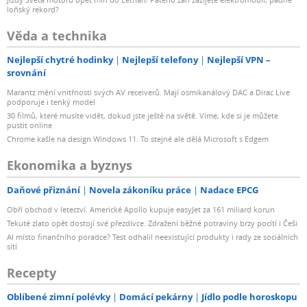
loňský rekord?
Věda a technika
Nejlepší chytré hodinky
Nejlepší telefony
Nejlepší VPN –
srovnání
Marantz mění vnitřnosti svých AV receiverů. Mají osmikanálový DAC a Dirac Live
podporuje i tenký model
30 filmů, které musíte vidět, dokud jste ještě na světě. Víme, kde si je můžete
pustit online
Chrome kašle na design Windows 11. To stejné ale dělá Microsoft s Edgem
Ekonomika a byznys
Daňové přiznání
Novela zákoníku práce
Nadace EPCG
Obří obchod v letectví. Americké Apollo kupuje easyJet za 161 miliard korun
Tekuté zlato opět dostojí své přezdívce. Zdražení běžné potraviny brzy pocítí i Češi
AI místo finančního poradce? Test odhalil neexistující produkty i rady ze sociálních
sítí
Recepty
Oblíbené zimní polévky
Domácí pekárny
Jídlo podle horoskopu