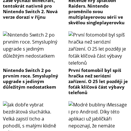
Zase vychází Minecraft,
Recenze hry Splatoon
tentokrát nativně pro
Raiders. Nintendo
Nintendo Switch 2. Nová
proměnilo svou
verze dorazí v říjnu
multiplayerovou sérii ve
skvělou singleplayerovku
Nintendo Switch 2 po
První fotomobil byl spíš
prvním roce. Smysluplný
hračka než seriózní
upgrade s jediným
zařízení. O 25 let později je
důležitým nedostatkem
foťák klíčová část výbavy
telefonů