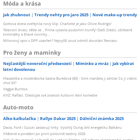
Móda a krása
Jak zhubnout
Trendy nehty pro jaro 2025
Nové make-up trendy
Gottova dcera zveřejnila nový klip: Charlotte je jako Olivie Rodrigo!
Televizní diváci, těšte se... Prima vytasila podzimní trumfy! Další Zrádci, oblíbené
kriminálky a žhavé novinky...
Milionový spor s DPP uzavřen? Nejvyšší soud odmítl dovolání Rencaru
Pro ženy a maminky
Nejčastější novoroční předsevzetí
Miminko a mráz
Jak vybírat
letní dovolenou
Hlasatelka a moderátorka Saskia Burešová (80) - Smrt manžela ji zdrtila! Co jí vrátilo
chuť žít?
Veggie Burritos
KVÍZ: Rafťáci. Otestujte své znalosti kultovní letní komedie
Auto-moto
Alko-kalkulačka
Rallye Dakar 2025
Dálniční známka 2025
Dacia, Ford i Suzuki zastavují linky. Vyschlý Dunaj drtí energetiku Balkánu
Vítězové a poražení po první polovině sezóny 2026
Jízdy Světa motorů opět míří do Letňan! Pátého září zažijete elektromobil, padne