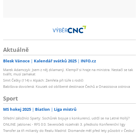
VÝBĚR
Aktuálně
Blesk Vánoce
Kalendář svátků 2025
INFO.cz
Marek Adamczyk: Jsem z něj zklamaný. Klempíř si hraje na ministra. Nestačí se tak
tvářit, musí zamakat
Smrt Češky (†14) v Alpách: Zemřela při túře s rodiči
Babišova dovolená: Kousek od oblíbené destinace Čechů a Onassisova ostrova
Sport
MS hokej 2025
Biatlon
Liga mistrů
Střední záložníci Sparty: Sochůrek bojuje s konkurencí, udrží se na Letné Hollý?
ONLINE: Jablonec - RFS 0:0. Severočeši rozehráli 3. předkolo Konferenční ligy
Transfer za tři miliardy do Realu Madrid: Diomande měl před lety působit v Česku!