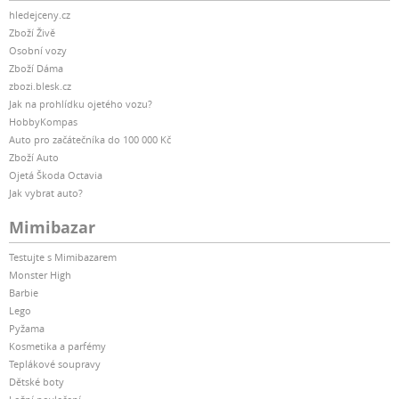
hledejceny.cz
Zboží Živě
Osobní vozy
Zboží Dáma
zbozi.blesk.cz
Jak na prohlídku ojetého vozu?
HobbyKompas
Auto pro začátečníka do 100 000 Kč
Zboží Auto
Ojetá Škoda Octavia
Jak vybrat auto?
Mimibazar
Testujte s Mimibazarem
Monster High
Barbie
Lego
Pyžama
Kosmetika a parfémy
Teplákové soupravy
Dětské boty