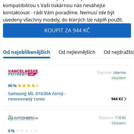
kompatibilitou s Vaši tiskárnou nás neváhejte
kontaktovat - rádi Vám poradíme. Nemusí zde být
uvedeny všechny modely, do kterých lze náplň použít.
KOUPIT ZA 944 KČ
Od nejoblíbenějších
Od nejlevnějších
Od nejdražší
Doprava:
zdarma
Skladem
90 %
Samsung ML-D1630A černý -
renovovaný toner
944 Kč
Doprava:
110 Kč
Skladem
0 %