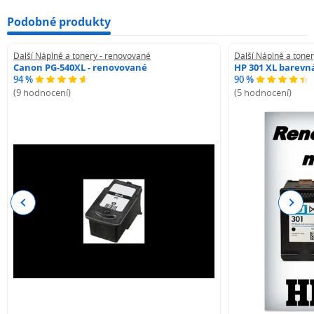
Podobné produkty
Další Náplně a tonery - renovované
Další Náplně a tone
Canon PG-540XL - renovované
HP 301 XL barevn
94 %
90 %
(9 hodnocení)
(5 hodnocení)
Previous
Next