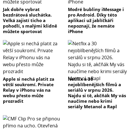
Jak dobře vybrat
Modré bubliny iMessage i
bezdrátová sluchátka.
pro Android. Díky této
Velká zajistí ticho a
aplikaci už jablíčkáři
pohodlí, s malými klidně
nepoznají, že nemáte
můžete sportovat
iPhone
Apple si nechá platit za
Netflix a 30
větší soukromí. Private
nejoblíbenějších filmů a
Relay v iPhonu vás na
seriálů v srpnu 2026.
webu přesto může
Najdu si tě, akčňák My vás
prozradit
naučíme nebo krimi
seriály Metanol a Rapl