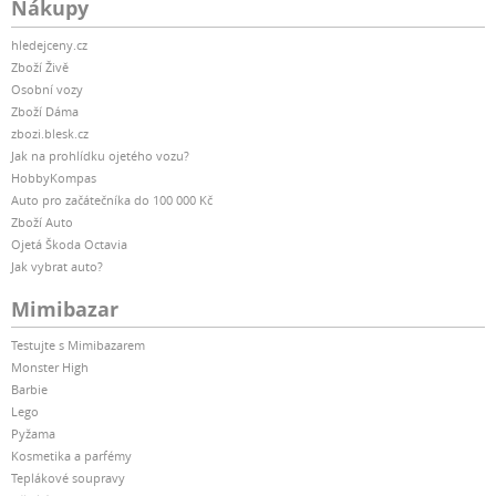
Nákupy
hledejceny.cz
Zboží Živě
Osobní vozy
Zboží Dáma
zbozi.blesk.cz
Jak na prohlídku ojetého vozu?
HobbyKompas
Auto pro začátečníka do 100 000 Kč
Zboží Auto
Ojetá Škoda Octavia
Jak vybrat auto?
Mimibazar
Testujte s Mimibazarem
Monster High
Barbie
Lego
Pyžama
Kosmetika a parfémy
Teplákové soupravy