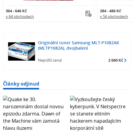
364 - 646 Kč
284 - 486 Kč
v 64 obchodech
v 56 obchodech
Originální toner Samsung MLT-P1082AK
(MLTP1082A), dvojbalení
Nejnižší cena!
2 660 Kč
Články odjinud