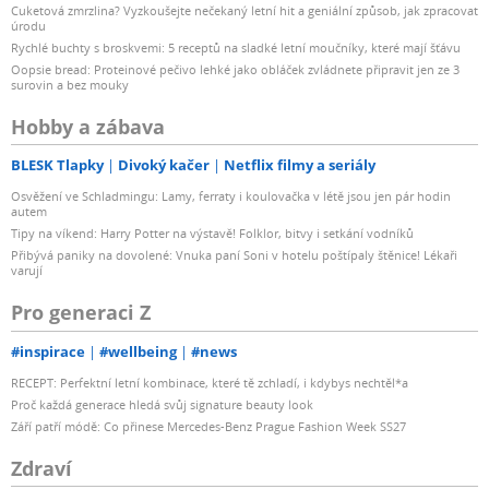
Cuketová zmrzlina? Vyzkoušejte nečekaný letní hit a geniální způsob, jak zpracovat
úrodu
Rychlé buchty s broskvemi: 5 receptů na sladké letní moučníky, které mají šťávu
Oopsie bread: Proteinové pečivo lehké jako obláček zvládnete připravit jen ze 3
surovin a bez mouky
Hobby a zábava
BLESK Tlapky
Divoký kačer
Netflix filmy a seriály
Osvěžení ve Schladmingu: Lamy, ferraty i koulovačka v létě jsou jen pár hodin
autem
Tipy na víkend: Harry Potter na výstavě! Folklor, bitvy i setkání vodníků
Přibývá paniky na dovolené: Vnuka paní Soni v hotelu poštípaly štěnice! Lékaři
varují
Pro generaci Z
#inspirace
#wellbeing
#news
RECEPT: Perfektní letní kombinace, které tě zchladí, i kdybys nechtěl*a
Proč každá generace hledá svůj signature beauty look
Září patří módě: Co přinese Mercedes-Benz Prague Fashion Week SS27
Zdraví