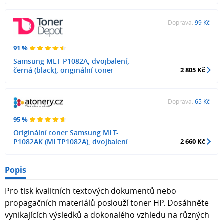
Doprava:
99 Kč
91 %
Samsung MLT-P1082A, dvojbalení,
černá (black), originální toner
2 805 Kč
Doprava:
65 Kč
95 %
Originální toner Samsung MLT-
P1082AK (MLTP1082A), dvojbalení
2 660 Kč
Popis
Pro tisk kvalitních textových dokumentů nebo
propagačních materiálů poslouží toner HP. Dosáhněte
vynikajících výsledků a dokonalého vzhledu na různých