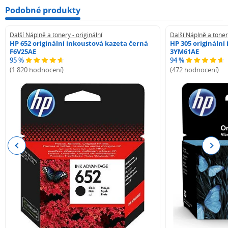
Podobné produkty
Další Náplně a tonery - originální
Další Náplně a tonery
HP 652 originální inkoustová kazeta černá
HP 305 originální
F6V25AE
3YM61AE
95 %
94 %
(1 820 hodnocení)
(472 hodnocení)
Previous
Next