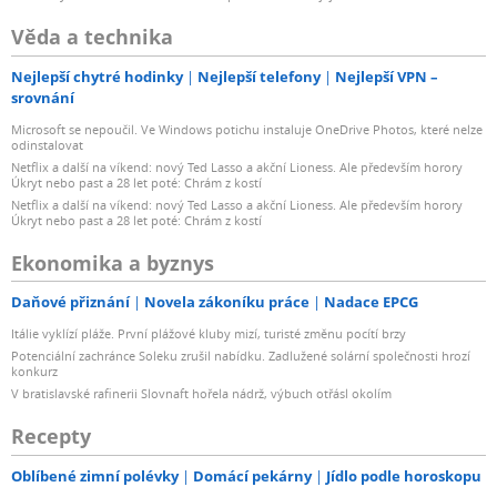
Věda a technika
Nejlepší chytré hodinky
Nejlepší telefony
Nejlepší VPN –
srovnání
Microsoft se nepoučil. Ve Windows potichu instaluje OneDrive Photos, které nelze
odinstalovat
Netflix a další na víkend: nový Ted Lasso a akční Lioness. Ale především horory
Úkryt nebo past a 28 let poté: Chrám z kostí
Netflix a další na víkend: nový Ted Lasso a akční Lioness. Ale především horory
Úkryt nebo past a 28 let poté: Chrám z kostí
Ekonomika a byznys
Daňové přiznání
Novela zákoníku práce
Nadace EPCG
Itálie vyklízí pláže. První plážové kluby mizí, turisté změnu pocítí brzy
Potenciální zachránce Soleku zrušil nabídku. Zadlužené solární společnosti hrozí
konkurz
V bratislavské rafinerii Slovnaft hořela nádrž, výbuch otřásl okolím
Recepty
Oblíbené zimní polévky
Domácí pekárny
Jídlo podle horoskopu