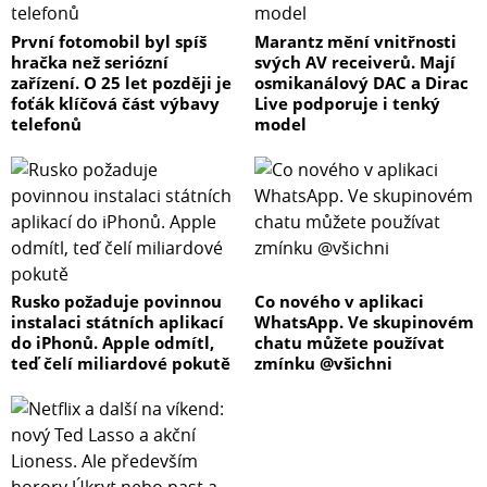
První fotomobil byl spíš
Marantz mění vnitřnosti
hračka než seriózní
svých AV receiverů. Mají
zařízení. O 25 let později je
osmikanálový DAC a Dirac
foťák klíčová část výbavy
Live podporuje i tenký
telefonů
model
Rusko požaduje povinnou
Co nového v aplikaci
instalaci státních aplikací
WhatsApp. Ve skupinovém
do iPhonů. Apple odmítl,
chatu můžete používat
teď čelí miliardové pokutě
zmínku @všichni