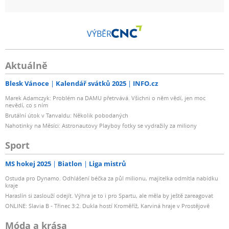
VÝBĚR
Aktuálně
Blesk Vánoce
Kalendář svátků 2025
INFO.cz
Marek Adamczyk: Problém na DAMU přetrvává. Všichni o něm vědí, jen moc
nevědí, co s ním
Brutální útok v Tanvaldu: Několik pobodaných
Nahotinky na Měsíci: Astronautovy Playboy fotky se vydražily za miliony
Sport
MS hokej 2025
Biatlon
Liga mistrů
Ostuda pro Dynamo. Odhlášení béčka za půl milionu, majitelka odmítla nabídku
kraje
Haraslín si zaslouží odejít. Výhra je to i pro Spartu, ale měla by ještě zareagovat
ONLINE: Slavia B - Třinec 3:2. Dukla hostí Kroměříž, Karviná hraje v Prostějově
Móda a krása