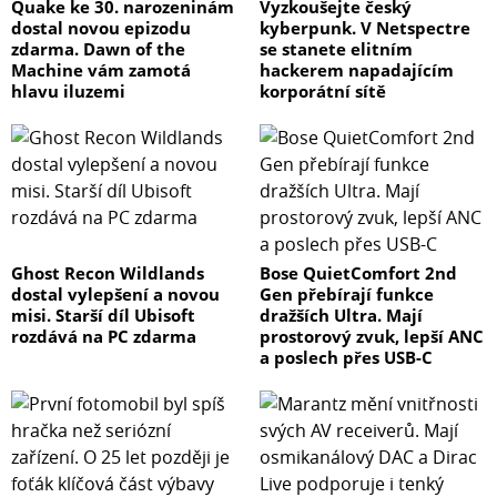
Quake ke 30. narozeninám
Vyzkoušejte český
dostal novou epizodu
kyberpunk. V Netspectre
zdarma. Dawn of the
se stanete elitním
Machine vám zamotá
hackerem napadajícím
hlavu iluzemi
korporátní sítě
Ghost Recon Wildlands
Bose QuietComfort 2nd
dostal vylepšení a novou
Gen přebírají funkce
misi. Starší díl Ubisoft
dražších Ultra. Mají
rozdává na PC zdarma
prostorový zvuk, lepší ANC
a poslech přes USB-C