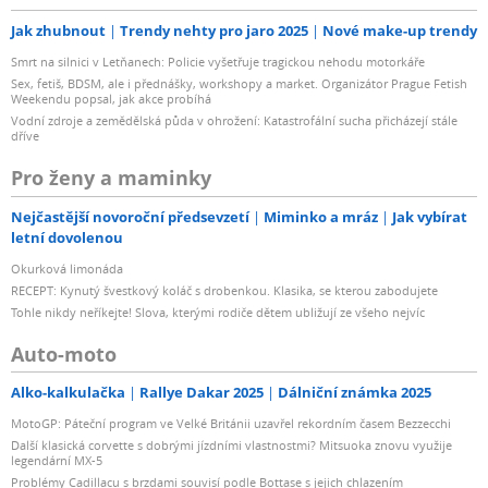
Jak zhubnout
Trendy nehty pro jaro 2025
Nové make-up trendy
Smrt na silnici v Letňanech: Policie vyšetřuje tragickou nehodu motorkáře
Sex, fetiš, BDSM, ale i přednášky, workshopy a market. Organizátor Prague Fetish
Weekendu popsal, jak akce probíhá
Vodní zdroje a zemědělská půda v ohrožení: Katastrofální sucha přicházejí stále
dříve
Pro ženy a maminky
Nejčastější novoroční předsevzetí
Miminko a mráz
Jak vybírat
letní dovolenou
Okurková limonáda
RECEPT: Kynutý švestkový koláč s drobenkou. Klasika, se kterou zabodujete
Tohle nikdy neříkejte! Slova, kterými rodiče dětem ubližují ze všeho nejvíc
Auto-moto
Alko-kalkulačka
Rallye Dakar 2025
Dálniční známka 2025
MotoGP: Páteční program ve Velké Británii uzavřel rekordním časem Bezzecchi
Další klasická corvette s dobrými jízdními vlastnostmi? Mitsuoka znovu využije
legendární MX-5
Problémy Cadillacu s brzdami souvisí podle Bottase s jejich chlazením