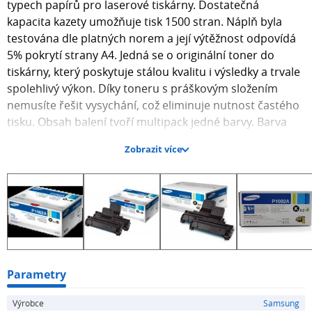
typech papírů pro laserové tiskárny. Dostatečná
kapacita kazety umožňuje tisk 1500 stran. Náplň byla
testována dle platných norem a její výtěžnost odpovídá
5% pokrytí strany A4. Jedná se o originální toner do
tiskárny, který poskytuje stálou kvalitu i výsledky a trvale
spolehlivý výkon. Díky toneru s práškovým složením
nemusíte řešit vysychání, což eliminuje nutnost častého
tisku. Obsah balení tvoří multipack jedné barvy. Barva
toneru do tiskárny je černá. Hlavní přednosti toneru
Zobrazit více
Samsung MLT-P1082A Dual Pack černý 2ks Toner do
laserové tiskárny HP zajišťuje profesionální tisk i pro
marketingové dokumenty Výtěžnost při 5% pokrytí
strany dosahuje 1500 stran Originální toner do tiskárny
s trvalou spolehlivostí a stabilním výkonem V balení se
nachází multipack jedné barvy Barva toneru do tiskárny
HP je černá Pro tiskárny značky: Samsung ML Model
tiskárny: 1640 a...
Parametry
Výrobce
Samsung