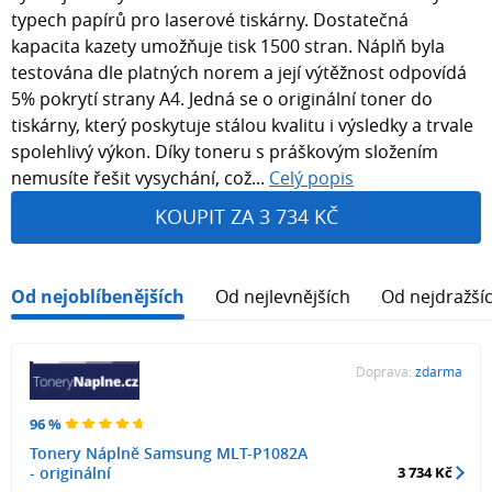
typech papírů pro laserové tiskárny. Dostatečná
kapacita kazety umožňuje tisk 1500 stran. Náplň byla
testována dle platných norem a její výtěžnost odpovídá
5% pokrytí strany A4. Jedná se o originální toner do
tiskárny, který poskytuje stálou kvalitu i výsledky a trvale
spolehlivý výkon. Díky toneru s práškovým složením
nemusíte řešit vysychání, což...
Celý popis
KOUPIT ZA 3 734 KČ
Od nejoblíbenějších
Od nejlevnějších
Od nejdražší
Doprava:
zdarma
96 %
Tonery Náplně Samsung MLT-P1082A
- originální
3 734 Kč