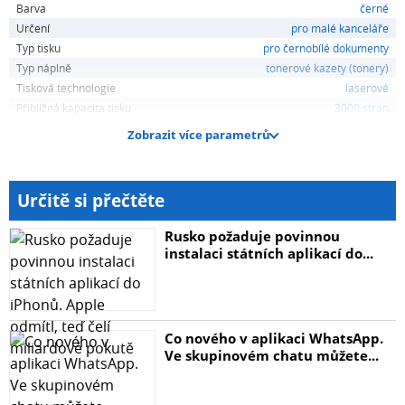
Barva
černé
Určení
pro malé kanceláře
Typ tisku
pro černobílé dokumenty
Typ náplně
tonerové kazety (tonery)
Tisková technologie
laserové
Přibližná kapacita tisku
3000 stran
Zobrazit více parametrů
Určitě si přečtěte
Rusko požaduje povinnou
instalaci státních aplikací do...
Co nového v aplikaci WhatsApp.
Ve skupinovém chatu můžete...