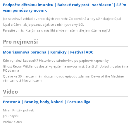
Podpořte dětskou imunitu
Babské rady proti nachlazení
S čím
vším pomůže rýmovník
Jak se zdravě zchladit v tropických vedrech: Co pomáhá a kdy už riskujete úpal
Úpal a úžeh: Jak je poznat a jak se z nich rychle vyléčit
Parazité v nás: Kterým se u nás líbí a kde v našem těle je můžeme najít?
Pro nejmenší
Mourissonova poradna
Komiksy
Festival ABC
Kdo vynalezl kapesník? Historie od středověku po papírové kapesníky
Ghost Recon Wildlands dostal vylepšení a novou misi. Starší díl Ubisoft rozdává na
PC zdarma
Quake ke 30. narozeninám dostal novou epizodu zdarma. Dawn of the Machine
vám zamotá hlavu iluzemi
Video
Prostor X
Branky, body, kokoti
Fortuna liga
Milan Knížák pohřeb
Jiří Pospíšil
Václav Klaus