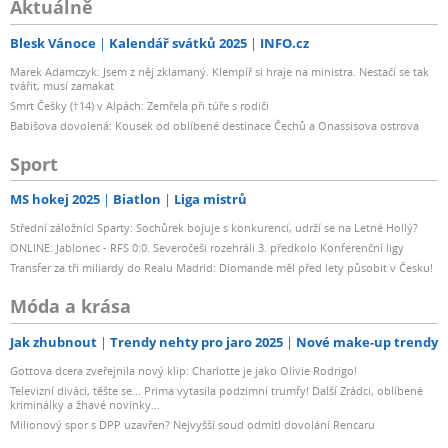
Aktuálně
Blesk Vánoce
Kalendář svátků 2025
INFO.cz
Marek Adamczyk: Jsem z něj zklamaný. Klempíř si hraje na ministra. Nestačí se tak
tvářit, musí zamakat
Smrt Češky (†14) v Alpách: Zemřela při túře s rodiči
Babišova dovolená: Kousek od oblíbené destinace Čechů a Onassisova ostrova
Sport
MS hokej 2025
Biatlon
Liga mistrů
Střední záložníci Sparty: Sochůrek bojuje s konkurencí, udrží se na Letné Hollý?
ONLINE: Jablonec - RFS 0:0. Severočeši rozehráli 3. předkolo Konferenční ligy
Transfer za tři miliardy do Realu Madrid: Diomande měl před lety působit v Česku!
Móda a krása
Jak zhubnout
Trendy nehty pro jaro 2025
Nové make-up trendy
Gottova dcera zveřejnila nový klip: Charlotte je jako Olivie Rodrigo!
Televizní diváci, těšte se... Prima vytasila podzimní trumfy! Další Zrádci, oblíbené
kriminálky a žhavé novinky...
Milionový spor s DPP uzavřen? Nejvyšší soud odmítl dovolání Rencaru