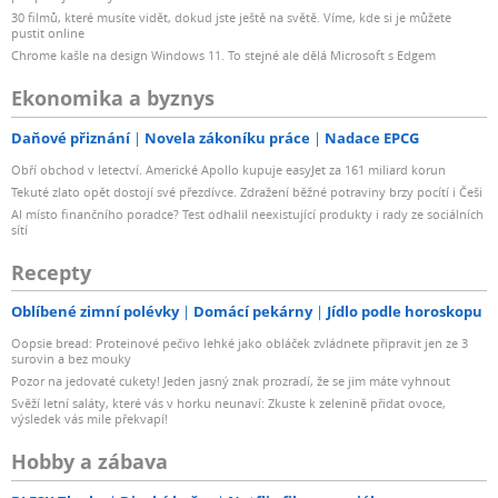
30 filmů, které musíte vidět, dokud jste ještě na světě. Víme, kde si je můžete
pustit online
Chrome kašle na design Windows 11. To stejné ale dělá Microsoft s Edgem
Ekonomika a byznys
Daňové přiznání
Novela zákoníku práce
Nadace EPCG
Obří obchod v letectví. Americké Apollo kupuje easyJet za 161 miliard korun
Tekuté zlato opět dostojí své přezdívce. Zdražení běžné potraviny brzy pocítí i Češi
AI místo finančního poradce? Test odhalil neexistující produkty i rady ze sociálních
sítí
Recepty
Oblíbené zimní polévky
Domácí pekárny
Jídlo podle horoskopu
Oopsie bread: Proteinové pečivo lehké jako obláček zvládnete připravit jen ze 3
surovin a bez mouky
Pozor na jedovaté cukety! Jeden jasný znak prozradí, že se jim máte vyhnout
Svěží letní saláty, které vás v horku neunaví: Zkuste k zelenině přidat ovoce,
výsledek vás mile překvapí!
Hobby a zábava