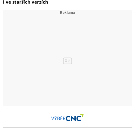
i ve starších verzích
VÝBĚR