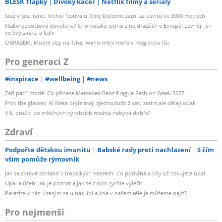
BLESK Tlapky
Divoký kačer
Netflix filmy a seriály
Sraz v šest ráno. Vrchol festivalu Tóny Dolomit zazní za úsvitu ve 3000 metrech
Nízkorozpočtová dovolená? Chorvatsko jedno z nejdražších v Evropě! Levněji je i
ve Švýcarsku a Itálii
OBRAZEM: Modré slzy na Tchaj-wanu mění moře v magickou říši
Pro generaci Z
#inspirace
#wellbeing
#news
Září patří módě: Co přinese Mercedes-Benz Prague Fashion Week SS27
F*ck the glasses: AI Meta brýle mají zjednodušit život, zatím ale dělají opak
Víš, proč ti po mléčných výrobcích možná nebývá dobře?
Zdraví
Podpořte dětskou imunitu
Babské rady proti nachlazení
S čím
vším pomůže rýmovník
Jak se zdravě zchladit v tropických vedrech: Co pomáhá a kdy už riskujete úpal
Úpal a úžeh: Jak je poznat a jak se z nich rychle vyléčit
Parazité v nás: Kterým se u nás líbí a kde v našem těle je můžeme najít?
Pro nejmenší