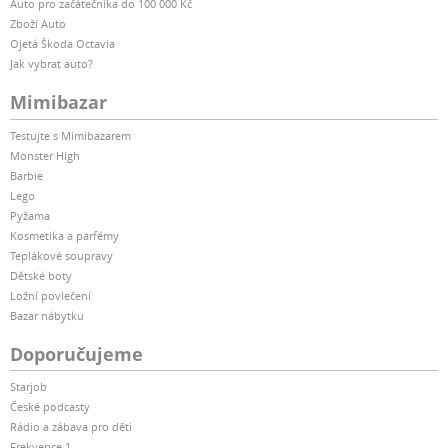
Auto pro začátečníka do 100 000 Kč
Zboží Auto
Ojetá Škoda Octavia
Jak vybrat auto?
Mimibazar
Testujte s Mimibazarem
Monster High
Barbie
Lego
Pyžama
Kosmetika a parfémy
Teplákové soupravy
Dětské boty
Ložní povlečení
Bazar nábytku
Doporučujeme
Starjob
České podcasty
Rádio a zábava pro děti
Frekvence 1