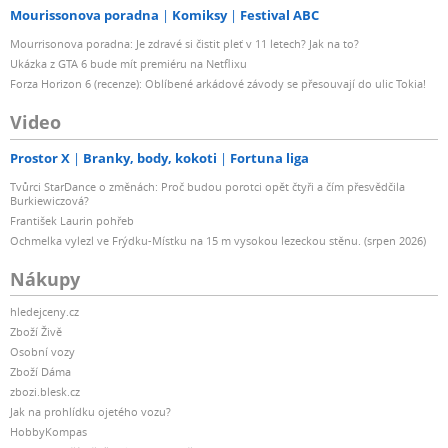
Mourissonova poradna
Komiksy
Festival ABC
Mourrisonova poradna: Je zdravé si čistit pleť v 11 letech? Jak na to?
Ukázka z GTA 6 bude mít premiéru na Netflixu
Forza Horizon 6 (recenze): Oblíbené arkádové závody se přesouvají do ulic Tokia!
Video
Prostor X
Branky, body, kokoti
Fortuna liga
Tvůrci StarDance o změnách: Proč budou porotci opět čtyři a čím přesvědčila
Burkiewiczová?
František Laurin pohřeb
Ochmelka vylezl ve Frýdku-Místku na 15 m vysokou lezeckou stěnu. (srpen 2026)
Nákupy
hledejceny.cz
Zboží Živě
Osobní vozy
Zboží Dáma
zbozi.blesk.cz
Jak na prohlídku ojetého vozu?
HobbyKompas