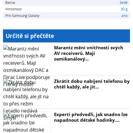
Barva
šedé
Hmotnost
30 g
Pro Samsung Galaxy
ano
Kompatibilita: Samsung Galaxy Tab S6 Lite
Barva: Gray / šedá
Určitě si přečtěte
Hrot: kulatý 0,7 mm
Marantz mění vnitřnosti svých
AV receiverů. Mají
osmikanálový...
Zkrátit dobu nabíjení telefonu by
chtěl každý, ale jít...
Experti předvedli, jak snadno lze
napadnout dětské hodinky....