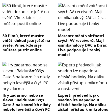
30 filmů, které musíte
Marantz mění vnitřnosti
vidět, dokud jste ještě na
svých AV receiverů. Mají
světě. Víme, kde si je
osmikanálový DAC a Dirac
můžete pustit online
Live podporuje i tenký
model
Hry zadarmo, nebo se
Experti předvedli, jak
slevou: Baldur&#039;s
snadno lze napadnout
Gate 3 na konzolích nikdy
dětské hodinky. Na dálku
nebylo levnější a čtyři PC
získali přístup k mikrofonu