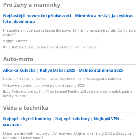
Pro ženy a maminky
Nejčastější novoroční předsevzetí
Miminko a mráz
Jak vybírat
letní dovolenou
Hlasatelka a moderátorka Saskia Burešová (80) - Smrt manžela ji zdrtila! Co jí vrátilo
chuť žít?
Veggie Burritos
KVÍZ: Rafťáci. Otestujte své znalosti kultovní letní komedie
Auto-moto
Alko-kalkulačka
Rallye Dakar 2025
Dálniční známka 2025
Dacia, Ford i Suzuki zastavují linky. Vyschlý Dunaj drtí energetiku Balkánu
Vítězové a poražení po první polovině sezóny 2026
Jízdy Světa motorů opět míří do Letňan! Pátého září zažijete elektromobil, padne
loňský rekord?
Věda a technika
Nejlepší chytré hodinky
Nejlepší telefony
Nejlepší VPN –
srovnání
Marantz mění vnitřnosti svých AV receiverů. Mají osmikanálový DAC a Dirac Live
podporuje i tenký model