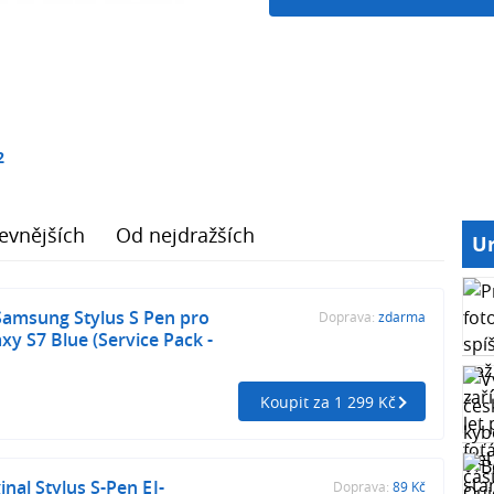
2
evnějších
Od nejdražších
Ur
Samsung Stylus S Pen pro
Doprava:
zdarma
y S7 Blue (Service Pack -
Koupit za 1 299 Kč
nal Stylus S-Pen EJ-
Doprava:
89 Kč