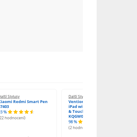
alší Stylusy
Další Stylusy
Xiaomi Redmi Smart Pen
Vention Stylus Pen for
67403
iPad with Palm Rejection
& Touch Switch White
93 %
KQGW0
(22 hodnocení)
98 %
(2 hodnocení)