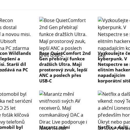
con Wildlands
Bose QuietComfort 2nd
Vyzkoušejte č
ylepšení a
Gen přebírají funkce
kyberpunk. V
i. Starší díl
dražších Ultra. Mají
Netspectre se
rozdává na PC
prostorový zvuk, lepší
elitním hacke
ANC a poslech přes
napadajícím
USB-C
korporátní sít
tomobil byl
Marantz mění
Netflix a další