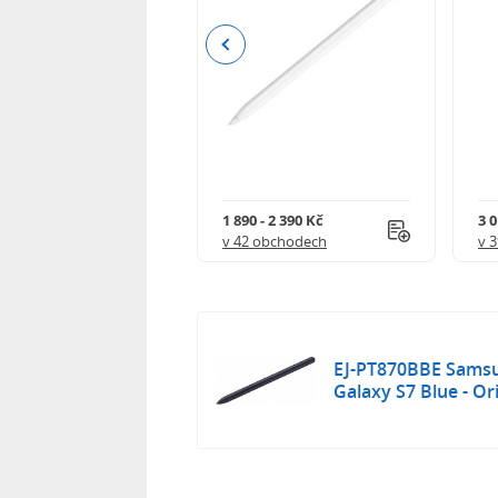
Previous
 825 Kč
1 890 - 2 390 Kč
3 0
 obchodech
v 42 obchodech
v 
EJ-PT870BBE Samsu
Galaxy S7 Blue - Ori