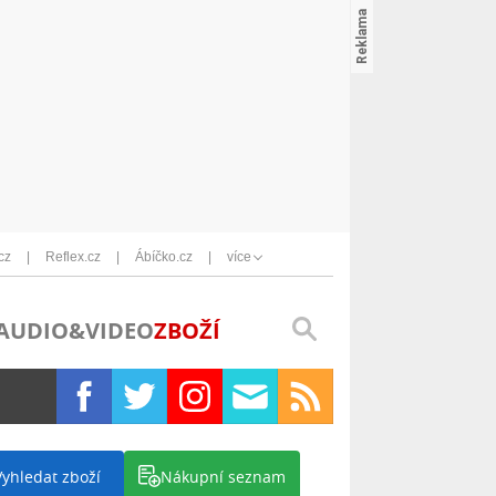
cz
Reflex.cz
Ábíčko.cz
více
AUDIO&VIDEO
ZBOŽÍ
Vyhledat zboží
Nákupní seznam