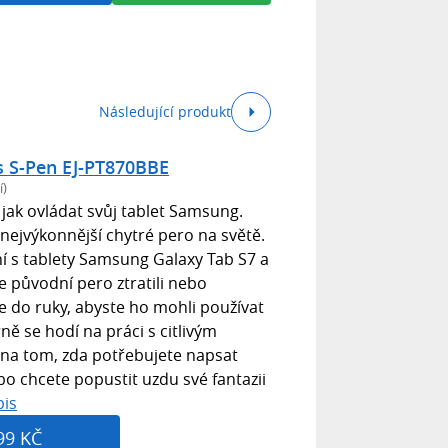
Následující produkt
s S-Pen EJ-PT870BBE
í)
 jak ovládat svůj tablet Samsung.
 nejvýkonnější chytré pero na světě.
ní s tablety Samsung Galaxy Tab S7 a
e původní pero ztratili nebo
e do ruky, abyste ho mohli používat
ě se hodí na práci s citlivým
í na tom, zda potřebujete napsat
 chcete popustit uzdu své fantazii
pis
99 KČ