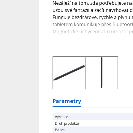
Nezáleží na tom, zda potřebujete n
uzdu své fantazii a začít navrhovat de
Funguje bezdrátově, rychle a plynule
tabletem komunikuje přes Bluetoot
Magnetické uchycení vám umožní při
vždy po ruce a mohli používat, kdyko
- Lehký a kompaktní design skvěle 
- Pohodlné na psaní i kreslení
- Velmi nízká odezva pro rychlé a pl
- Magnetické uchycení na zadní stra
- Rychlé ovládání s Air Actions s d
Parametry
Výrobce
Druh produktu
Barva