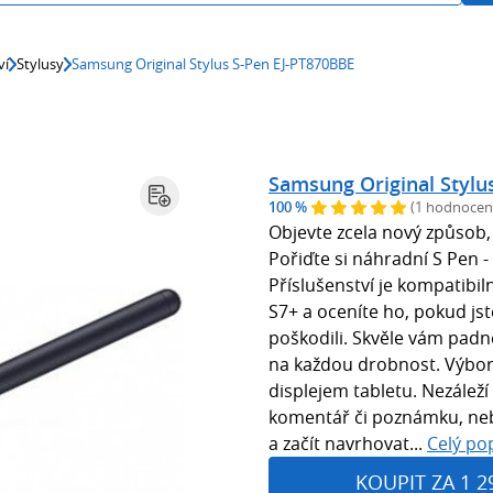
ví
Stylusy
Samsung Original Stylus S-Pen EJ-PT870BBE
Samsung Original Stylu
100 %
(1 hodnocen
Objevte zcela nový způsob,
Pořiďte si náhradní S Pen -
Příslušenství je kompatibil
S7+ a oceníte ho, pokud jst
poškodili. Skvěle vám padn
na každou drobnost. Výborn
displejem tabletu. Nezálež
komentář či poznámku, nebo
a začít navrhovat...
Celý po
KOUPIT ZA 1 2