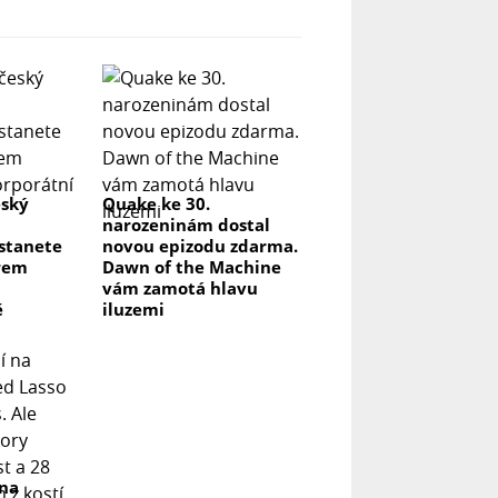
eský
Quake ke 30.
narozeninám dostal
 stanete
novou epizodu zdarma.
rem
Dawn of the Machine
vám zamotá hlavu
ě
iluzemi
 na