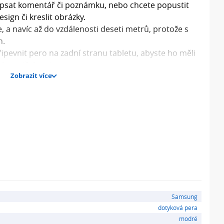
apsat komentář či poznámku, nebo chcete popustit
sign či kreslit obrázky.
, a navíc až do vzdálenosti deseti metrů, protože s
h.
pevnit pero na zadní stranu tabletu, abyste ho měli
liv potřebujete.
Zobrazit více
padne do ruky
ynulé používání
nu tabletu
osahem až 10 m
Samsung
dotyková pera
modré