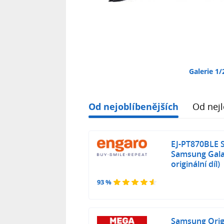
Galerie 1/
Od nejoblíbenějších
Od nejl
EJ-PT870BLE 
Samsung Galax
originální díl)
93 %
Samsung Origi