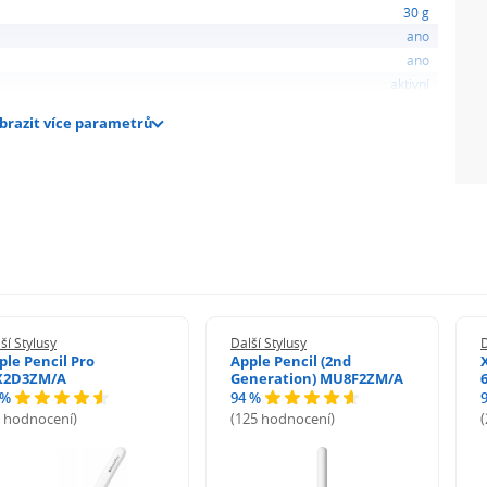
30 g
ano
ano
aktivní
brazit více parametrů
ší Stylusy
Další Stylusy
D
ple Pencil Pro
Apple Pencil (2nd
2D3ZM/A
Generation) MU8F2ZM/A
 %
94 %
9 hodnocení)
(125 hodnocení)