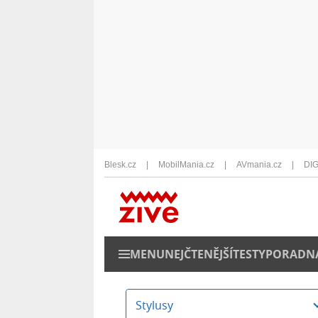
Blesk.cz
MobilMania.cz
AVmania.cz
DIG
MENU
NEJČTENĚJŠÍ
TESTY
PORADN
Stylusy