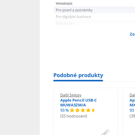
Hmotnost
Pro psaní a poznámky
Pro digitální ilustrace
Typ vstupu
Zo
Podobné produkty
 Stylusy
Další Stylusy
Dal
vo Digital Pen 2
Apple Pencil USB-C
Ap
J19850
MUWA3ZM/A
MX
93 %
93
odnocení)
(55 hodnocení)
(3