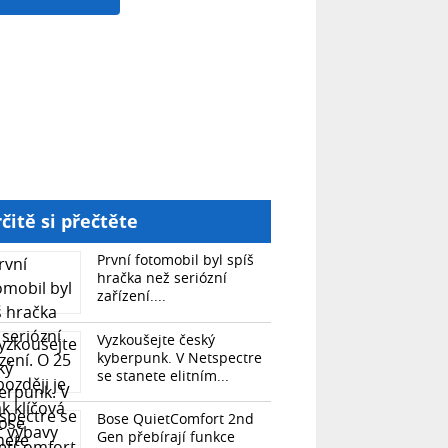
čitě si přečtěte
První fotomobil byl spíš
hračka než seriózní
zařízení....
Vyzkoušejte český
kyberpunk. V Netspectre
se stanete elitním...
Bose QuietComfort 2nd
Gen přebírají funkce