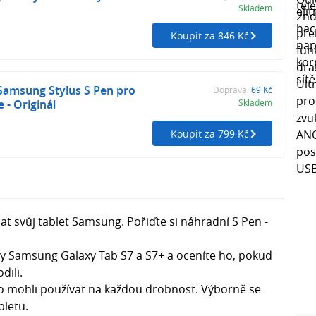
Skladem
Koupit za 846 Kč
Samsung Stylus S Pen pro
Doprava:
69 Kč
 - Originál
Skladem
Koupit za 799 Kč
at svůj tablet Samsung. Pořiďte si náhradní S Pen -
lety Samsung Galaxy Tab S7 a S7+ a oceníte ho, pokud
dili.
o mohli používat na každou drobnost. Výborně se
bletu.