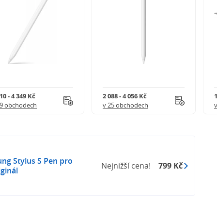
10 - 4 349 Kč
2 088 - 4 056 Kč
1
39 obchodech
v 25 obchodech
ng Stylus S Pen pro
Nejnižší cena!
799 Kč
ginál