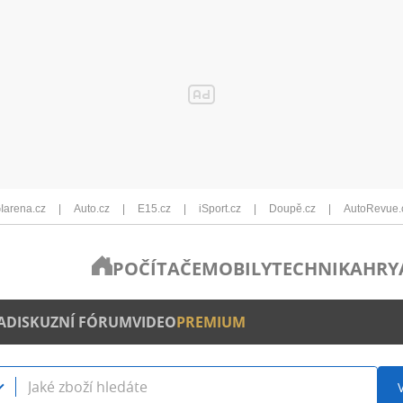
Iarena.cz
Auto.cz
E15.cz
iSport.cz
Doupě.cz
AutoRevue.
POČÍTAČE
MOBILY
TECHNIKA
HRY
A
DISKUZNÍ FÓRUM
VIDEO
PREMIUM