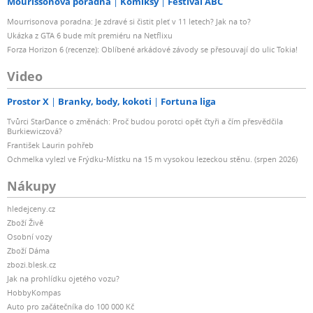
Mourissonova poradna
Komiksy
Festival ABC
Mourrisonova poradna: Je zdravé si čistit pleť v 11 letech? Jak na to?
Ukázka z GTA 6 bude mít premiéru na Netflixu
Forza Horizon 6 (recenze): Oblíbené arkádové závody se přesouvají do ulic Tokia!
Video
Prostor X
Branky, body, kokoti
Fortuna liga
Tvůrci StarDance o změnách: Proč budou porotci opět čtyři a čím přesvědčila
Burkiewiczová?
František Laurin pohřeb
Ochmelka vylezl ve Frýdku-Místku na 15 m vysokou lezeckou stěnu. (srpen 2026)
Nákupy
hledejceny.cz
Zboží Živě
Osobní vozy
Zboží Dáma
zbozi.blesk.cz
Jak na prohlídku ojetého vozu?
HobbyKompas
Auto pro začátečníka do 100 000 Kč