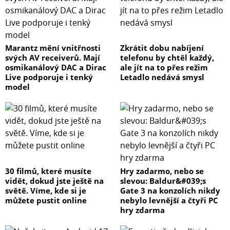
Marantz mění vnitřnosti
Zkrátit dobu nabíjení
svých AV receiverů. Mají
telefonu by chtěl každý,
osmikanálový DAC a Dirac
ale jít na to přes režim
Live podporuje i tenký
Letadlo nedává smysl
model
30 filmů, které musíte
Hry zadarmo, nebo se
vidět, dokud jste ještě na
slevou: Baldur&#039;s
světě. Víme, kde si je
Gate 3 na konzolích nikdy
můžete pustit online
nebylo levnější a čtyři PC
hry zdarma