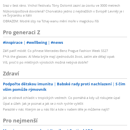
Sraz v šest ráno. Vrchol festivalu Tóny Dolomit zazní za úsvitu ve 3000 metrech
Nízkorozpočtová dovolená? Chorvatsko jedno z nejdražších v Evropě! Levněji je i
ve Švýcarsku a Itálii
OBRAZEM: Modré slzy na Tchaj-wanu mění moře v magickou říši
Pro generaci Z
#inspirace
#wellbeing
#news
Září patří módě: Co přinese Mercedes-Benz Prague Fashion Week SS27
F*ck the glasses: AI Meta brýle mají zjednodušit život, zatím ale dělají opak
Víš, proč ti po mléčných výrobcích možná nebývá dobře?
Zdraví
Podpořte dětskou imunitu
Babské rady proti nachlazení
S čím
vším pomůže rýmovník
Jak se zdravě zchladit v tropických vedrech: Co pomáhá a kdy už riskujete úpal
Úpal a úžeh: Jak je poznat a jak se z nich rychle vyléčit
Parazité v nás: Kterým se u nás líbí a kde v našem těle je můžeme najít?
Pro nejmenší