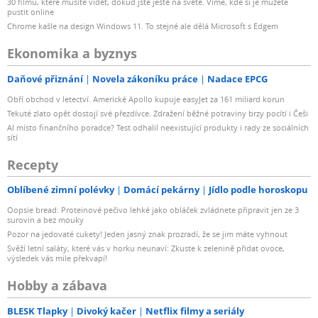
30 filmů, které musíte vidět, dokud jste ještě na světě. Víme, kde si je můžete
pustit online
Chrome kašle na design Windows 11. To stejné ale dělá Microsoft s Edgem
Ekonomika a byznys
Daňové přiznání
Novela zákoníku práce
Nadace EPCG
Obří obchod v letectví. Americké Apollo kupuje easyJet za 161 miliard korun
Tekuté zlato opět dostojí své přezdívce. Zdražení běžné potraviny brzy pocítí i Češi
AI místo finančního poradce? Test odhalil neexistující produkty i rady ze sociálních
sítí
Recepty
Oblíbené zimní polévky
Domácí pekárny
Jídlo podle horoskopu
Oopsie bread: Proteinové pečivo lehké jako obláček zvládnete připravit jen ze 3
surovin a bez mouky
Pozor na jedovaté cukety! Jeden jasný znak prozradí, že se jim máte vyhnout
Svěží letní saláty, které vás v horku neunaví: Zkuste k zelenině přidat ovoce,
výsledek vás mile překvapí!
Hobby a zábava
BLESK Tlapky
Divoký kačer
Netflix filmy a seriály