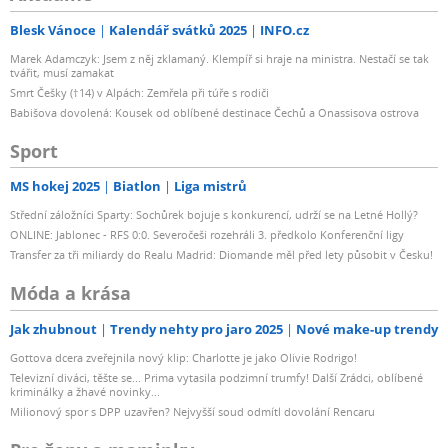
Blesk Vánoce
Kalendář svátků 2025
INFO.cz
Marek Adamczyk: Jsem z něj zklamaný. Klempíř si hraje na ministra. Nestačí se tak
tvářit, musí zamakat
Smrt Češky (†14) v Alpách: Zemřela při túře s rodiči
Babišova dovolená: Kousek od oblíbené destinace Čechů a Onassisova ostrova
Sport
MS hokej 2025
Biatlon
Liga mistrů
Střední záložníci Sparty: Sochůrek bojuje s konkurencí, udrží se na Letné Hollý?
ONLINE: Jablonec - RFS 0:0. Severočeši rozehráli 3. předkolo Konferenční ligy
Transfer za tři miliardy do Realu Madrid: Diomande měl před lety působit v Česku!
Móda a krása
Jak zhubnout
Trendy nehty pro jaro 2025
Nové make-up trendy
Gottova dcera zveřejnila nový klip: Charlotte je jako Olivie Rodrigo!
Televizní diváci, těšte se... Prima vytasila podzimní trumfy! Další Zrádci, oblíbené
kriminálky a žhavé novinky...
Milionový spor s DPP uzavřen? Nejvyšší soud odmítl dovolání Rencaru