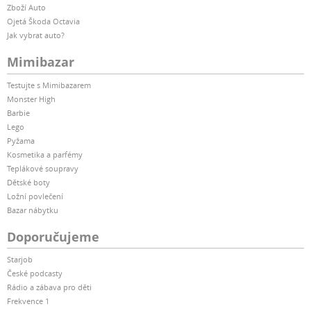
Zboží Auto
Ojetá Škoda Octavia
Jak vybrat auto?
Mimibazar
Testujte s Mimibazarem
Monster High
Barbie
Lego
Pyžama
Kosmetika a parfémy
Teplákové soupravy
Dětské boty
Ložní povlečení
Bazar nábytku
Doporučujeme
Starjob
České podcasty
Rádio a zábava pro děti
Frekvence 1