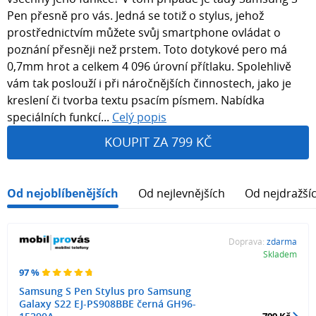
Pen přesně pro vás. Jedná se totiž o stylus, jehož
prostřednictvím můžete svůj smartphone ovládat o
poznání přesněji než prstem. Toto dotykové pero má
0,7mm hrot a celkem 4 096 úrovní přítlaku. Spolehlivě
vám tak poslouží i při náročnějších činnostech, jako je
kreslení či tvorba textu psacím písmem. Nabídka
speciálních funkcí...
Celý popis
KOUPIT ZA 799 KČ
Od nejoblíbenějších
Od nejlevnějších
Od nejdražší
Doprava:
zdarma
Skladem
97 %
Samsung S Pen Stylus pro Samsung
Galaxy S22 EJ-PS908BBE černá GH96-
799 Kč