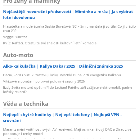
Pro ženy a maminky
Nejčastější novoroční předsevzetí
Miminko a mráz
Jak vybírat
letní dovolenou
Hlasatelka a moderátorka Saskia Burešová (80) - Smrt manžela ji zdrtila! Co jí vrátilo
chuť žít?
Veggie Burritos
KVÍZ: Rafťáci. Otestujte své znalosti kultovní letní komedie
Auto-moto
Alko-kalkulačka
Rallye Dakar 2025
Dálniční známka 2025
Dacia, Ford i Suzuki zastavují linky. Vyschlý Dunaj drtí energetiku Balkánu
Vítězové a poražení po první polovině sezóny 2026
Jízdy Světa motorů opět míří do Letňan! Pátého září zažijete elektromobil, padne
loňský rekord?
Věda a technika
Nejlepší chytré hodinky
Nejlepší telefony
Nejlepší VPN –
srovnání
Marantz mění vnitřnosti svých AV receiverů. Mají osmikanálový DAC a Dirac Live
podporuje i tenký model