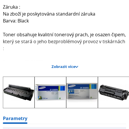
Záruka :
Na zboží je poskytována standardní záruka
Barva: Black
Toner obsahuje kvalitní tonerový prach, je osazen čipem,
který se stará o jeho bezproblémový provoz v tiskárnách
:
Samsung SF-560PR
Zobrazit více
SF-560R
SF-565PR
Telecom Italia Fax Giotto
Barva:
Parametry