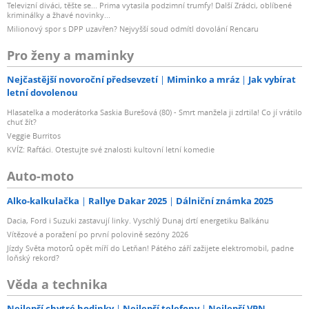
Televizní diváci, těšte se... Prima vytasila podzimní trumfy! Další Zrádci, oblíbené
kriminálky a žhavé novinky...
Milionový spor s DPP uzavřen? Nejvyšší soud odmítl dovolání Rencaru
Pro ženy a maminky
Nejčastější novoroční předsevzetí
Miminko a mráz
Jak vybírat
letní dovolenou
Hlasatelka a moderátorka Saskia Burešová (80) - Smrt manžela ji zdrtila! Co jí vrátilo
chuť žít?
Veggie Burritos
KVÍZ: Rafťáci. Otestujte své znalosti kultovní letní komedie
Auto-moto
Alko-kalkulačka
Rallye Dakar 2025
Dálniční známka 2025
Dacia, Ford i Suzuki zastavují linky. Vyschlý Dunaj drtí energetiku Balkánu
Vítězové a poražení po první polovině sezóny 2026
Jízdy Světa motorů opět míří do Letňan! Pátého září zažijete elektromobil, padne
loňský rekord?
Věda a technika
Nejlepší chytré hodinky
Nejlepší telefony
Nejlepší VPN –