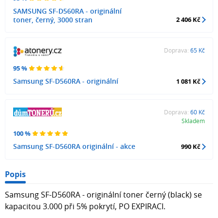
SAMSUNG SF-D560RA - originální
toner, černý, 3000 stran
2 406 Kč
Doprava:
65 Kč
95 %
Samsung SF-D560RA - originální
1 081 Kč
Doprava:
60 Kč
Skladem
100 %
Samsung SF-D560RA originální - akce
990 Kč
Popis
Samsung SF-D560RA - originální toner černý (black) se
kapacitou 3.000 při 5% pokrytí, PO EXPIRACI.