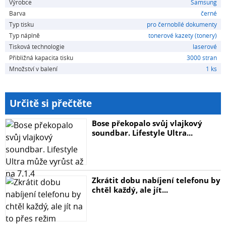
Výrobce
Samsung
Barva
černé
Typ tisku
pro černobílé dokumenty
Typ náplně
tonerové kazety (tonery)
Tisková technologie
laserové
Přibližná kapacita tisku
3000 stran
Množství v balení
1 ks
Určitě si přečtěte
Bose překopalo svůj vlajkový
soundbar. Lifestyle Ultra...
Zkrátit dobu nabíjení telefonu by
chtěl každý, ale jít...