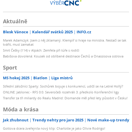
VÝBĚR
Aktuálně
Blesk Vánoce
Kalendář svátků 2025
INFO.cz
Marek Adamczyk: Jsem z něj zklamaný. Klempíř si hraje na ministra. Nestačí se tak
tvářit, musí zamakat
Smrt Češky (†14) v Alpách: Zemřela při túře s rodiči
Babišova dovolená: Kousek od oblíbené destinace Čechů a Onassisova ostrova
Sport
MS hokej 2025
Biatlon
Liga mistrů
Střední záložníci Sparty: Sochůrek bojuje s konkurencí, udrží se na Letné Hollý?
ONLINE: Jablonec - RFS 0:0. Severočeši rozehráli 3. předkolo Konferenční ligy
Transfer za tři miliardy do Realu Madrid: Diomande měl před lety působit v Česku!
Móda a krása
Jak zhubnout
Trendy nehty pro jaro 2025
Nové make-up trendy
Gottova dcera zveřejnila nový klip: Charlotte je jako Olivie Rodrigo!