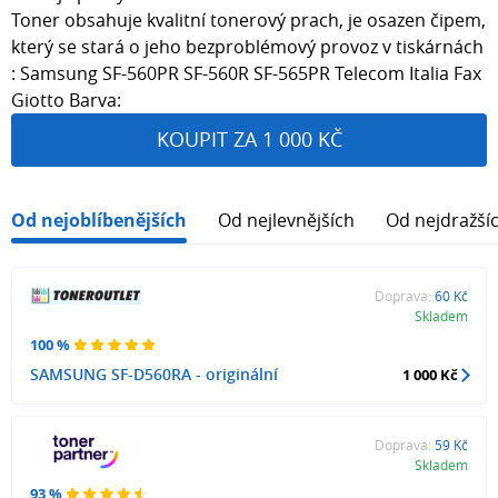
Toner obsahuje kvalitní tonerový prach, je osazen čipem,
který se stará o jeho bezproblémový provoz v tiskárnách
: Samsung SF-560PR SF-560R SF-565PR Telecom Italia Fax
Giotto Barva:
KOUPIT ZA 1 000 KČ
Od nejoblíbenějších
Od nejlevnějších
Od nejdražší
Doprava:
60 Kč
Skladem
100 %
SAMSUNG SF-D560RA - originální
1 000 Kč
Doprava:
59 Kč
Skladem
93 %