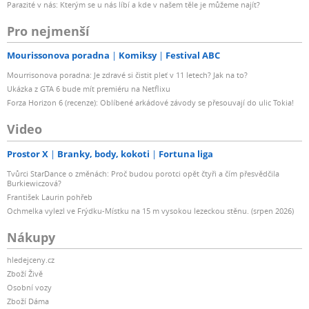
Parazité v nás: Kterým se u nás líbí a kde v našem těle je můžeme najít?
Pro nejmenší
Mourissonova poradna
Komiksy
Festival ABC
Mourrisonova poradna: Je zdravé si čistit pleť v 11 letech? Jak na to?
Ukázka z GTA 6 bude mít premiéru na Netflixu
Forza Horizon 6 (recenze): Oblíbené arkádové závody se přesouvají do ulic Tokia!
Video
Prostor X
Branky, body, kokoti
Fortuna liga
Tvůrci StarDance o změnách: Proč budou porotci opět čtyři a čím přesvědčila
Burkiewiczová?
František Laurin pohřeb
Ochmelka vylezl ve Frýdku-Místku na 15 m vysokou lezeckou stěnu. (srpen 2026)
Nákupy
hledejceny.cz
Zboží Živě
Osobní vozy
Zboží Dáma