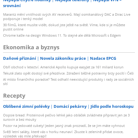
srovnání
Marantz mění vnitřnosti svých AV receiverů. Mají osmikanálový DAC a Dirac Live
podporuje i tenký model
30 filmů, které musíte vidět, dokud jste ještě na světě. Víme, kde si je můžete
pustit online
Chrome kašle na design Windows 11. To stejné ale dělá Microsoft s Edgem
Ekonomika a byznys
Daňové přiznání
Novela zákoníku práce
Nadace EPCG
Obří obchod v letectví. Americké Apollo kupuje easyJet za 161 miliard korun
Tekuté zlato opět dostojí své přezdívce. Zdražení běžné potraviny brzy pocítí i Češi
AI místo finančního poradce? Test odhalil neexistující produkty i rady ze sociálních
sítí
Recepty
Oblíbené zimní polévky
Domácí pekárny
Jídlo podle horoskopu
Oopsie bread: Proteinové pečivo lehké jako obláček zvládnete připravit jen ze 3
surovin a bez mouky
Pozor na jedovaté cukety! Jeden jasný znak prozradí, že se jim máte vyhnout
Svěží letní saláty, které vás v horku neunaví: Zkuste k zelenině přidat ovoce,
výsledek vás mile překvapí!