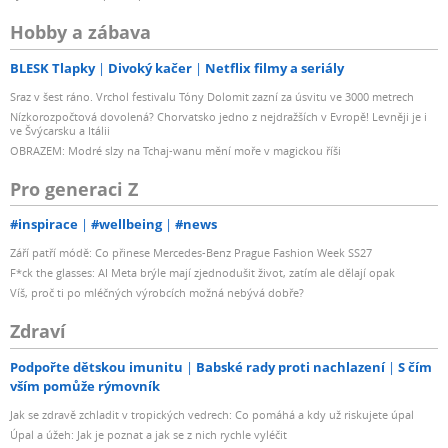
Hobby a zábava
BLESK Tlapky
Divoký kačer
Netflix filmy a seriály
Sraz v šest ráno. Vrchol festivalu Tóny Dolomit zazní za úsvitu ve 3000 metrech
Nízkorozpočtová dovolená? Chorvatsko jedno z nejdražších v Evropě! Levněji je i
ve Švýcarsku a Itálii
OBRAZEM: Modré slzy na Tchaj-wanu mění moře v magickou říši
Pro generaci Z
#inspirace
#wellbeing
#news
Září patří módě: Co přinese Mercedes-Benz Prague Fashion Week SS27
F*ck the glasses: AI Meta brýle mají zjednodušit život, zatím ale dělají opak
Víš, proč ti po mléčných výrobcích možná nebývá dobře?
Zdraví
Podpořte dětskou imunitu
Babské rady proti nachlazení
S čím
vším pomůže rýmovník
Jak se zdravě zchladit v tropických vedrech: Co pomáhá a kdy už riskujete úpal
Úpal a úžeh: Jak je poznat a jak se z nich rychle vyléčit