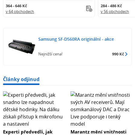
364 - 646 Kč
284 - 486 Kč
v 64 obchodech
v 56 obchodech
Samsung SF-D560RA originální - akce
Nejnižší cena!
990 Kč
Články odjinud
Experti předvedli, jak
Marantz mění vnitřnosti