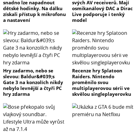
snadno lze napadnout
svých AV receiverů. Mají
dětské hodinky. Na dálku
osmikanálový DAC a Dirac
získali přístup k mikrofonu
Live podporuje i tenký
a nastavení
model
Hry zadarmo, nebo se
Recenze hry Splatoon
slevou: Baldur&#039;s
Raiders. Nintendo
Gate 3 na konzolích nikdy
proměnilo svou
nebylo levnější a čtyři PC
multiplayerovou sérii ve
hry zdarma
skvělou singleplayerovku