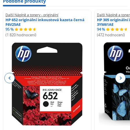
Podobné produkty
Další Náplně a tonery - originální
Další Náplně a tonery
HP 652 originální inkoustová kazeta černá
HP 305 originální
F6V25AE
3YM61AE
95 %
94 %
(1 820 hodnocení)
(472 hodnocení)
Previous
Next