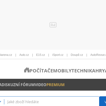
Iarena.cz
Auto.cz
E15.cz
iSport.cz
Doupě.cz
AutoRevue.
POČÍTAČE
MOBILY
TECHNIKA
HRY
A
DISKUZNÍ FÓRUM
VIDEO
PREMIUM