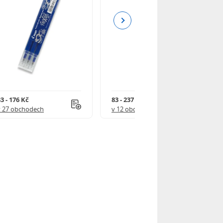
Next
3 - 176 Kč
83 - 237 Kč
v 27 obchodech
v 12 obchodech