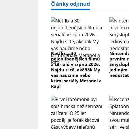
Články odjinud
Netflix a 30
Nintendo
nejoblíbenějších filmů
prvním r
a seriálů v srpnu 2026.
Smyslupl
Najdu si tě, akčňák My
jediným 
vás naučíme nebo
nedosta
krimi seriály Metanol a
Rapl