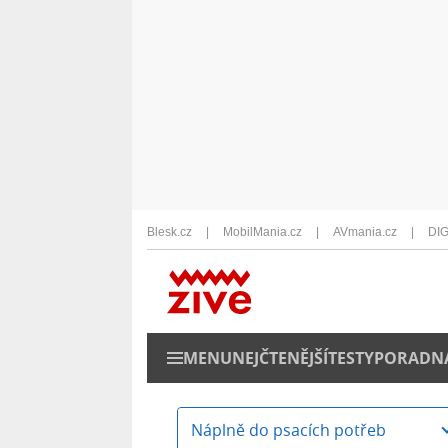
Blesk.cz
MobilMania.cz
AVmania.cz
DIG
MENU
NEJČTENĚJŠÍ
TESTY
PORADN
Náplně do psacích potřeb