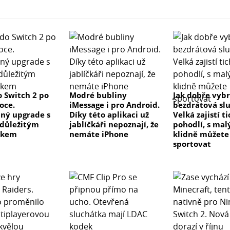
 Switch 2 po
Modré bubliny
Jak dobře vyb
oce.
iMessage i pro Android.
bezdrátová sl
ný upgrade s
Díky této aplikaci už
Velká zajistí t
důležitým
jablíčkáři nepoznají, že
pohodlí, s ma
tkem
nemáte iPhone
klidně můžete
sportovat