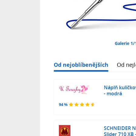
Galerie 1/
Od nejoblíbenějších
Od nejl
Náplň kuličko
- modrá
94 %
SCHNEIDER Ná
Slider 710 XB