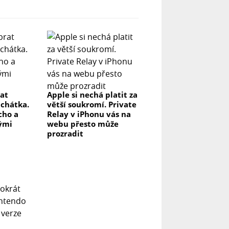
rat
Apple si nechá platit za
uchátka.
větší soukromí. Private
icho a
Relay v iPhonu vás na
lými
webu přesto může
prozradit