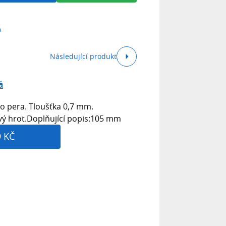
á
Následující produkt
á
o pera. Tloušťka 0,7 mm.
vý hrot.Doplňující popis:105 mm
9 KČ