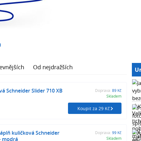
1
evnějších
Od nejdražších
Ur
vá Schneider Slider 710 XB
Doprava:
89 Kč
Skladem
Koupit za 29 Kč
plň kuličková Schneider
Doprava:
99 Kč
 - modrá
Skladem