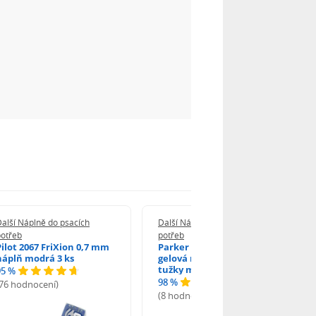
alší Náplně do psacích
Další Náplně do psacích
potřeb
potřeb
Pilot 2067 FriXion 0,7 mm
Parker 1502/0250346
náplň modrá 3 ks
gelová náplň do kuličkové
tužky modrá
95 %
98 %
(76 hodnocení)
(8 hodnocení)