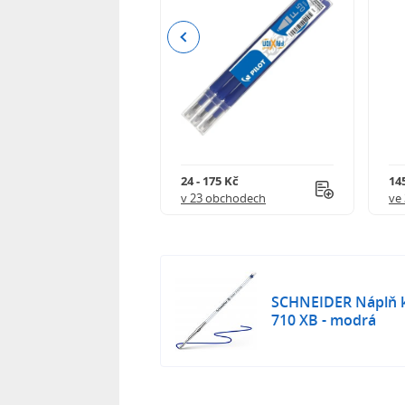
Previous
240 Kč
24 - 175 Kč
145
 obchodech
v 23 obchodech
ve
SCHNEIDER Náplň ku
710 XB - modrá