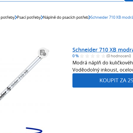
 potřeby
Psací potřeby
Náplně do psacích potřeb
Schneider 710 XB modr
Schneider 710 XB modr
0 %
(0 hodnocení)
Modrá náplň do kuličkovéh
Voděodolný inkoust, ocelo
KOUPIT ZA 2