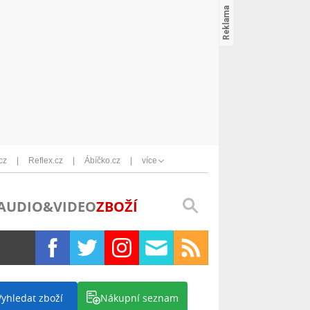
cz
Reflex.cz
Ábíčko.cz
více
AUDIO&VIDEO
ZBOŽÍ
Vyhledat zboží
Nákupní seznam