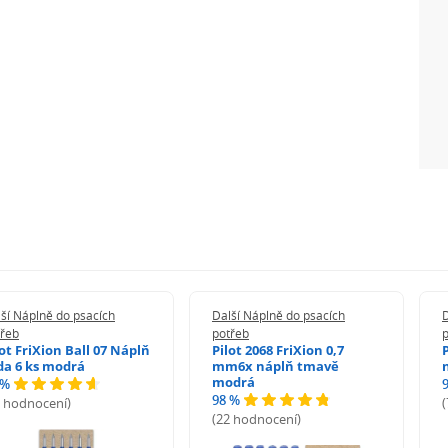
ší Náplně do psacích
Další Náplně do psacích
D
třeb
potřeb
lot FriXion Ball 07 Náplň
Pilot 2068 FriXion 0,7
da 6 ks modrá
mm6x náplň tmavě
modrá
 %
98 %
6 hodnocení)
(22 hodnocení)