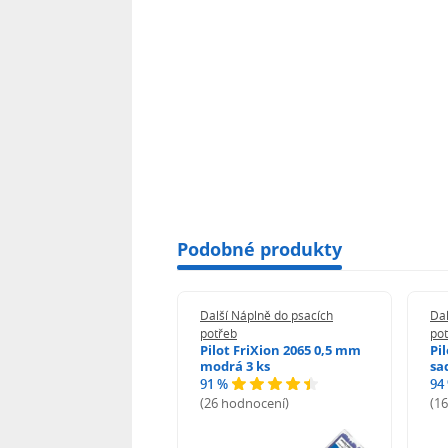
Podobné produkty
 Náplně do psacích
Další Náplně do psacích
Dal
eb
potřeb
po
t 2067 modrá 3 ks
Pilot FriXion 2065 0,5 mm
Pi
modrá 3 ks
sa
91 %
94
odnocení)
(26 hodnocení)
(1