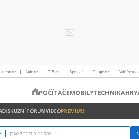
Iarena.cz
Auto.cz
E15.cz
iSport.cz
Doupě.cz
AutoRevue.
POČÍTAČE
MOBILY
TECHNIKA
HRY
A
DISKUZNÍ FÓRUM
VIDEO
PREMIUM