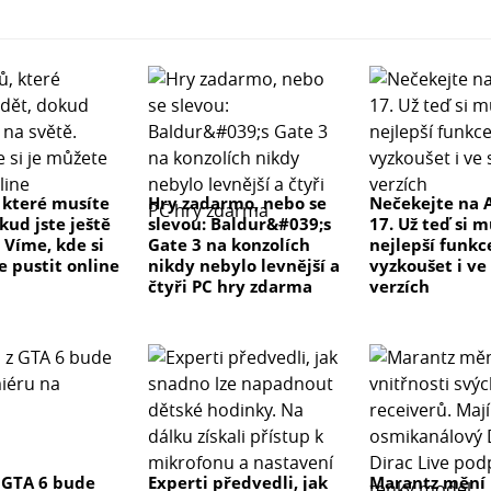
, které musíte
Hry zadarmo, nebo se
Nečekejte na 
kud jste ještě
slevou: Baldur&#039;s
17. Už teď si 
 Víme, kde si
Gate 3 na konzolích
nejlepší funkc
e pustit online
nikdy nebylo levnější a
vyzkoušet i ve
čtyři PC hry zdarma
verzích
 GTA 6 bude
Experti předvedli, jak
Marantz mění