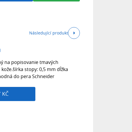
Následující produkt
á
ný na popisovanie tmavých
 kože.šírka stopy: 0,5 mm dĺžka
hodná do pera Schneider
7 KČ