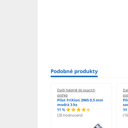
Podobné produkty
 Náplně do psacích
Další Náplně do psacích
Dal
eb
potřeb
po
i-noor Tuhy do
Pilot FriXion 2065 0,5 mm
Pi
rotužky HB 0,5 mm
modrá 3 ks
sa
91 %
94
%
(26 hodnocení)
(1
odnocení)