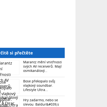
čitě si přečtěte
Marantz mění vnitřnosti
svých AV receiverů. Mají
osmikanálový...
Bose překopalo svůj
vlajkový soundbar.
Lifestyle Ultra...
Hry zadarmo, nebo se
slevou: Baldur&#039;s