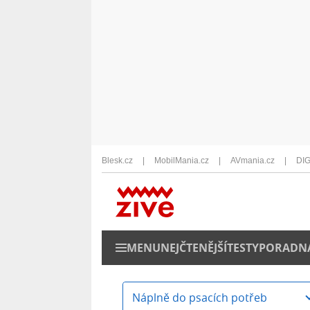
Blesk.cz
MobilMania.cz
AVmania.cz
DIG
MENU
NEJČTENĚJŠÍ
TESTY
PORADN
Náplně do psacích potřeb