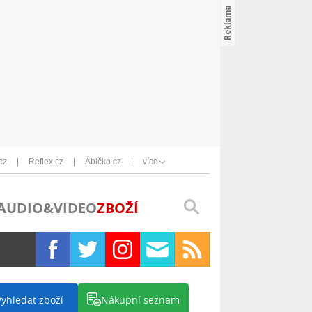
cz
Reflex.cz
Ábíčko.cz
více
AUDIO&VIDEO
ZBOŽÍ
Vyhledat zboží
Nákupní seznam