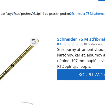
 potřeby
Psací potřeby
Náplně do psacích potřeb
Schneider 75 M stříbrná
Schneider 75 M stříbrn
0 %
(0 hodnocení)
Strieborný atrament vhod
kartónov, kariet, albumov a
náplne: 107 mm náplň je v
K1Doplňující popis:
KOUPIT ZA 1