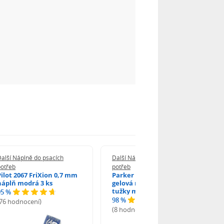
alší Náplně do psacích
Další Náplně do psacích
potřeb
potřeb
Pilot 2067 FriXion 0,7 mm
Parker 1502/0250346
náplň modrá 3 ks
gelová náplň do kuličkové
tužky modrá
95 %
98 %
(76 hodnocení)
(8 hodnocení)