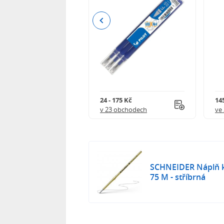
Previous
8 Kč
24 - 175 Kč
145
 obchodech
v 23 obchodech
ve
SCHNEIDER Náplň ku
75 M - stříbrná