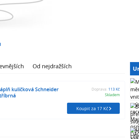
1
evnějších
Od nejdražších
Ur
plň kuličková Schneider
Doprava:
113 Kč
stříbrná
Skladem
Koupit za 17 Kč