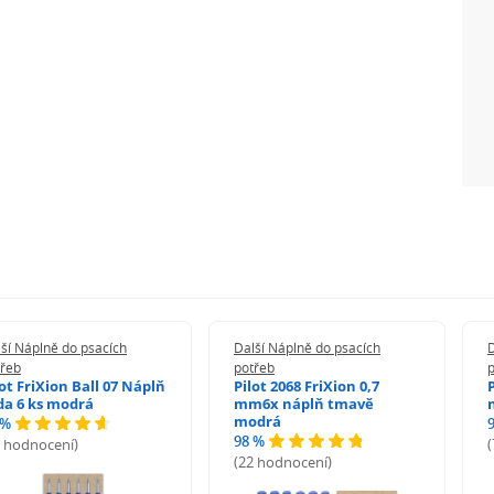
ší Náplně do psacích
Další Náplně do psacích
D
třeb
potřeb
lot FriXion Ball 07 Náplň
Pilot 2068 FriXion 0,7
da 6 ks modrá
mm6x náplň tmavě
modrá
 %
98 %
6 hodnocení)
(22 hodnocení)