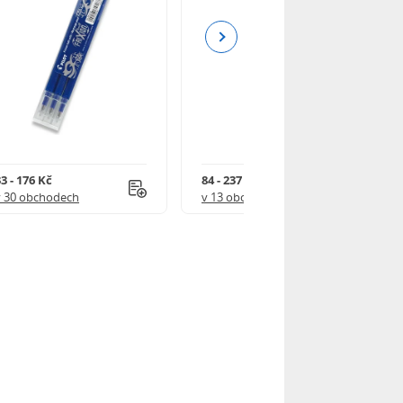
Next
3 - 176 Kč
84 - 237 Kč
v 30 obchodech
v 13 obchodech