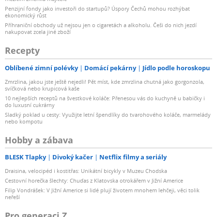
Penzijní fondy jako investoři do startupů? Úspory Čechů mohou rozhýbat
ekonomický růst
Příhraniční obchody už nejsou jen o cigaretách a alkoholu. Češi do nich jezdí
nakupovat zcela jiné zboží
Recepty
Oblíbené zimní polévky
Domácí pekárny
Jídlo podle horoskopu
Zmrzlina, jakou jste ještě nejedli! Pět míst, kde zmrzlina chutná jako gorgonzola,
svíčková nebo krupicová kaše
10 nejlepších receptů na švestkové koláče: Přenesou vás do kuchyně u babičky i
do luxusní cukrárny
Sladký poklad u cesty: Využijte letní špendlíky do tvarohového koláče, marmelády
nebo kompotu
Hobby a zábava
BLESK Tlapky
Divoký kačer
Netflix filmy a seriály
Draisina, velocipéd i kostitřas: Unikátní bicykly v Muzeu Chodska
Cestovní horečka šlechty: Chuďas z Klatovska otrokářem v Jižní Americe
Filip Vondrášek: V Jižní Americe si lidé plují životem mnohem lehčeji, věci tolik
neřeší
Pro generaci Z