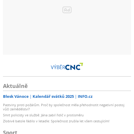
VÝBĚR
Aktuálně
Blesk Vánoce
Kalendář svátků 2025
INFO.cz
Pastviny proti požárům. Proč by společnost měla přehodnotit negativní postoj
vůči zemědělství?
Smrt policisty ve službě: Jána zabil řidič v protisměru
Zlobivé batole řádilo v letadle: Společnost zrušila let všem cestujícím!
Sport