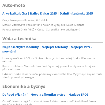
Auto-moto
Alko-kalkulačka
Rallye Dakar 2025
Dálniční známka 2025
Gasly: Nová pravidla zašla příliš daleko
Moto3: Vítězství ve Velké Británii nakonec vybojoval David Almansa
Pokuty zahraničních řidičů v Česku: Cizí značka jako privilegium?
Věda a technika
Nejlepší chytré hodinky
Nejlepší telefony
Nejlepší VPN –
srovnání
Linux vyskočil na 7,5 % dle Statcounteru. Jenže hromadný úprk z Windows se
nekoná
Recenze telefonu Motorola Razr Fold. Výkonný pracant se stylusem, který vám
přiroste k ruce
Extrémní horko zásadně mění podmínky evropského léta. Vysychající krajina může
zdražit potraviny i energie
Ekonomika a byznys
Daňové přiznání
Novela zákoníku práce
Nadace EPCG
Coca-Cola mizí z regálů obchodů, tekuté zlato znovu zdraží. A oblíbená farma
mezitím změnila majitele