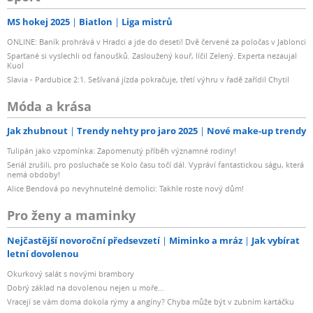
MS hokej 2025
Biatlon
Liga mistrů
ONLINE: Baník prohrává v Hradci a jde do deseti! Dvě červené za poločas v Jablonci
Sparťané si vyslechli od fanoušků. Zasloužený kouř, líčil Zelený. Experta nezaujal
Kuol
Slavia - Pardubice 2:1. Sešívaná jízda pokračuje, třetí výhru v řadě zařídil Chytil
Móda a krása
Jak zhubnout
Trendy nehty pro jaro 2025
Nové make-up trendy
Tulipán jako vzpomínka: Zapomenutý příběh významné rodiny!
Seriál zrušili, pro posluchače se Kolo času točí dál. Vypráví fantastickou ságu, která
nemá obdoby!
Alice Bendová po nevyhnutelné demolici: Takhle roste nový dům!
Pro ženy a maminky
Nejčastější novoroční předsevzetí
Miminko a mráz
Jak vybírat
letní dovolenou
Okurkový salát s novými brambory
Dobrý základ na dovolenou nejen u moře...
Vracejí se vám doma dokola rýmy a angíny? Chyba může být v zubním kartáčku