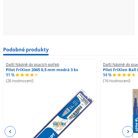
Podobné produkty
Další Náplně do psacích potřeb
Další Náplně do psa
Pilot FriXion 2065 0,5 mm modrá 3 ks
Pilot FriXion Bal
91 %
94 %
(26 hodnocení)
(16 hodnocení)
Previous
Next