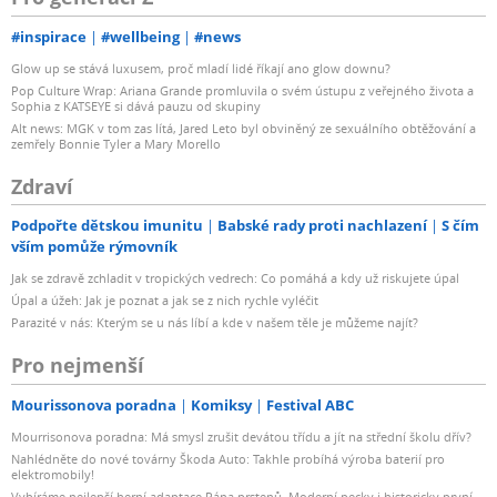
#inspirace
#wellbeing
#news
Glow up se stává luxusem, proč mladí lidé říkají ano glow downu?
Pop Culture Wrap: Ariana Grande promluvila o svém ústupu z veřejného života a
Sophia z KATSEYE si dává pauzu od skupiny
Alt news: MGK v tom zas lítá, Jared Leto byl obviněný ze sexuálního obtěžování a
zemřely Bonnie Tyler a Mary Morello
Zdraví
Podpořte dětskou imunitu
Babské rady proti nachlazení
S čím
vším pomůže rýmovník
Jak se zdravě zchladit v tropických vedrech: Co pomáhá a kdy už riskujete úpal
Úpal a úžeh: Jak je poznat a jak se z nich rychle vyléčit
Parazité v nás: Kterým se u nás líbí a kde v našem těle je můžeme najít?
Pro nejmenší
Mourissonova poradna
Komiksy
Festival ABC
Mourrisonova poradna: Má smysl zrušit devátou třídu a jít na střední školu dřív?
Nahlédněte do nové továrny Škoda Auto: Takhle probíhá výroba baterií pro
elektromobily!
Vybíráme nejlepší herní adaptace Pána prstenů. Moderní pecky i historicky první