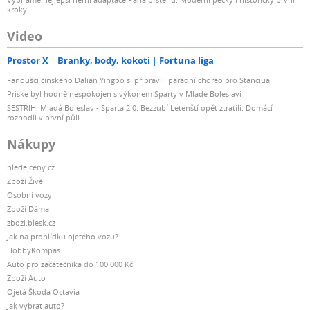
kroky
Video
Prostor X
Branky, body, kokoti
Fortuna liga
Fanoušci čínského Dalian Yingbo si připravili parádní choreo pro Stanciua
Priske byl hodně nespokojen s výkonem Sparty v Mladé Boleslavi
SESTŘIH: Mladá Boleslav - Sparta 2:0. Bezzubí Letenští opět ztratili. Domácí
rozhodli v první půli
Nákupy
hledejceny.cz
Zboží Živě
Osobní vozy
Zboží Dáma
zbozi.blesk.cz
Jak na prohlídku ojetého vozu?
HobbyKompas
Auto pro začátečníka do 100 000 Kč
Zboží Auto
Ojetá Škoda Octavia
Jak vybrat auto?